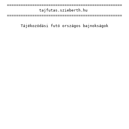
==================================================
tajfutas.szieberth.hu
==================================================
Tájékozódási futó országos bajnokságok