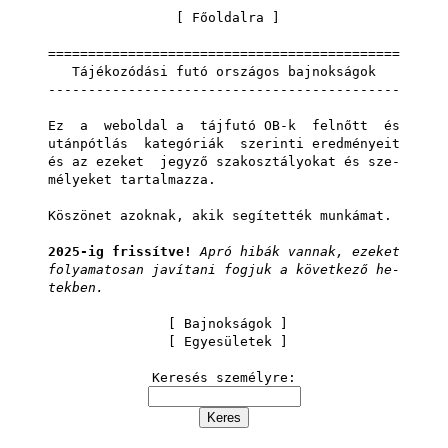
[
Főoldalra
]
============================================
Tájékozódási futó országos bajnokságok
--------------------------------------------
Ez a weboldal a tájfutó OB-k felnőtt és
utánpótlás kategóriák szerinti eredményeit
és az ezeket jegyző szakosztályokat és sze-
mélyeket tartalmazza.
Köszönet azoknak, akik segítették munkámat.
2025-ig frissítve!
Apró hibák vannak, ezeket
folyamatosan javítani fogjuk a következő he-
tekben.
[
Bajnokságok
]
[
Egyesületek
]
Keresés személyre: