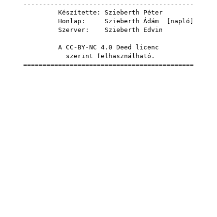
--------------------------------------------
Készítette: Szieberth Péter
Honlap: Szieberth Ádám [
napló
]
Szerver: Szieberth Edvin
A
CC-BY-NC 4.0
Deed licenc
szerint felhasználható.
============================================