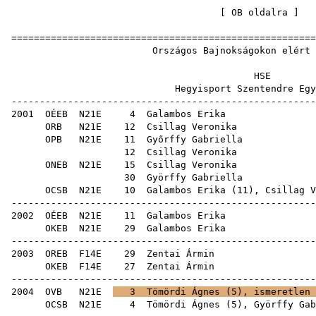
[
OB oldalra
=====================================================
Országos Bajnokságokon 
H
Hegyisport Szenten
-----------------------------------------------------
2001
OÉEB
N21E
4
Galambos Erika
ORB
N21E
12
Csillag Veronika
OPB
N21E
11
Győrffy Gabriella
12
Csillag Veronika
ONEB
N21E
15
Csillag Veronika
30
Györffy Gabriella
OCSB
N21E
10
Galambos Erika
(
11
),
Csillag V
-----------------------------------------------------
2002
OÉEB
N21E
11
Galambos Erika
OKEB
N21E
29
Galambos Erika
-----------------------------------------------------
2003
OREB
F14E
29
Zentai Ármin
OKEB
F14E
27
Zentai Ármin
-----------------------------------------------------
2004
OVB
N21E
3
Tömördi Ágnes
(
5
), ismeretlen
OCSB
N21E
4
Tömördi Ágnes
(
5
),
Györffy Gab