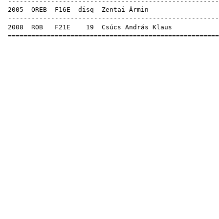
-----------------------------------------------------
2005
OREB
F16E
disq
Zentai Ármin
-----------------------------------------------------
2008
ROB
F21E
19
Csúcs András Klaus
=====================================================