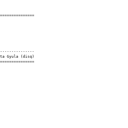
]
================
os
9
yek
----------------
ta Gyula
(
disq
)
================