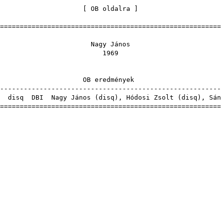
[
OB oldalra
=======================================================
agy Ján
196
 eredmén
-------------------------------------------------------
A
disq
DBI
Nagy János (
disq
),
Hódosi Zsolt
(
disq
),
Sán
=======================================================