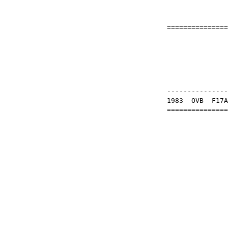
===============
N
OB
---------------
1983
OVB
F17
===============