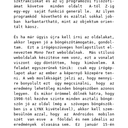
szktrakciókat és az új programozói filozófi-
ámat követve minden oldalt A-tól Z-ig
egy-egy saját funkció generál le. Az ilyen
programkód követhető és ezáltal sokkal job-
ban karbantartható, mint az objektum orien-
tált káosz.
És ha már úgyis újra kell írni az oldalakat,
akkor legyen jó a böngészőtámogatás, gondol-
tam. Ezt a írógépszüveges honlapstílust el-
neveztem
Mono Text
weboldalnak. Más stílusú
weboldalak készítése nem vonz, ezt a vonalat
viszont úgy döntöttem, hogy kiművelem. A
feladat egyszerűnek tűnik: csak egy írógép-
lapot akar az ember a képernyő közepére ten-
ni. A
web moslékságát
jelzi az, hogy mennyi-
re bonyolult ezt úgy megcsinálni, hogy az
eredmény lehetőleg minden böngészőben azonos
legyen. És mikor örömmel dőlnék hátra, hogy
1998-tól kezdve szinte minden asztali böngé-
szőn jó az oldal (még a szöveges böngészők-
ben is a
LYNX
kivételével), akkor kell szem-
besülnöm azzal, hogy az Androidos mobilon
szét van esve a főoldal és nem ideális az
eredmények olvasása sem. Ez január 15-én