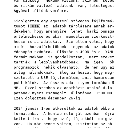
van szükség. Nekünk viszont, akiknek kevés
és ritkán változó adatunk van, felesleges.
Ágyúval lőttünk verébre.
Kidolgoztam egy egyszerű szöveges fájlformá-
tumot (
.use
) az adatok tárolására annak ér-
dekében, hogy amennyire lehet bárki önmaga
értelmezhesse és akár manuálisan szerkeszt-
hesse is az adatokat. Szerettem volna, hogy
minél hozzáférhetőbbek legyenek az adatok
édesapám számára. Először a JSON és a YAML
formátumokban is gondolkoztam, mert ezeket
tartják a legolvashatóbbnak. Na igen, ők
programozók, nekik olvasható, de nem úgy az
átlag halandóknak. Elég az hozzá, hogy meg-
született a USE fájlformátum, amit hamarosan
publikálok. Az összes adat ilyen formában 5
MB. Ezzel szemben az adatbázis utolsó álla-
potának nyers csomagolt állománya 1500 MB.
Ezen dolgoztam december 26-ig.
2024 január 1-én átkerültek az adatok ebbe a
formátumba. A honlap motorját azonban újra
kellett írni, hogy az új fájlokból dolgoz-
zon. Ha már benne voltam, kiirtottam az ab-