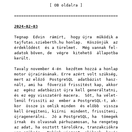
[
OB oldalra
]
============================================
2024-02-03
Tegnap Edvin rámírt, hogy újra működik a
tajfutas.szieberth.hu honlap. Köszönjük az
érdeklődést és a türelmet. Még vannak fel-
adatok bőven, de végre kitehető állapotba
került.
Tavaly november 4-én kezdtem hozzá a honlap
motor újraírásának. Erre azért volt szükség,
mert az előző PostgreSQL adatbázist hasz-
nált, ami ha főverzió frissítést kap, akkor
az egész adatbázist újra kell generáltatni,
és ez egy visszatérő macera. Sőt, ha vélet-
lenül frissíti az ember a PostgreSQL-t, ak-
kor össze is omlik minden és előbb vissza
kell öregíteni, kiírni mindent, frissíteni,
újragenerálni. Jó a PostgreSQL, ha tömegek
írnak és olvasnak párhuzamosan, ha rengeteg
az adat, ha osztott tárolókra, tranzakciókra