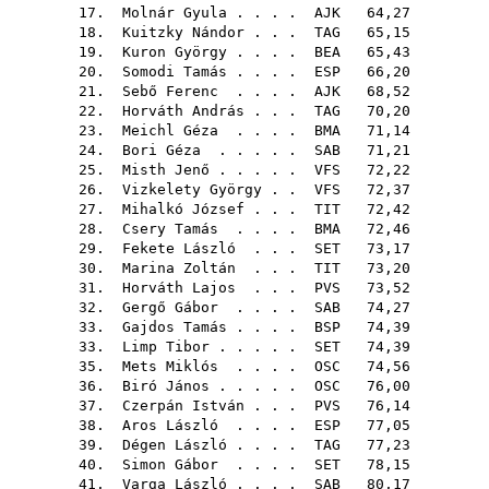
17.
Molnár Gyula
. . . .
AJK
64,27
18.
Kuitzky Nándor
. . .
TAG
65,15
19.
Kuron György
. . . .
BEA
65,43
20.
Somodi Tamás
. . . .
ESP
66,20
21.
Sebő Ferenc
. . . .
AJK
68,52
22.
Horváth András
. . .
TAG
70,20
23.
Meichl Géza
. . . .
BMA
71,14
24.
Bori Géza
. . . . .
SAB
71,21
25.
Misth Jenő
. . . . .
VFS
72,22
26.
Vizkelety György
. .
VFS
72,37
27.
Mihalkó József
. . .
TIT
72,42
28.
Csery Tamás
. . . .
BMA
72,46
29.
Fekete László
. . .
SET
73,17
30.
Marina Zoltán
. . .
TIT
73,20
31.
Horváth Lajos
. . .
PVS
73,52
32.
Gergő Gábor
. . . .
SAB
74,27
33.
Gajdos Tamás
. . . .
BSP
74,39
33.
Limp Tibor
. . . . .
SET
74,39
35.
Mets Miklós
. . . .
OSC
74,56
36.
Biró János
. . . . .
OSC
76,00
37.
Czerpán István
. . .
PVS
76,14
38.
Aros László
. . . .
ESP
77,05
39.
Dégen László
. . . .
TAG
77,23
40.
Simon Gábor
. . . .
SET
78,15
41.
Varga László
. . . .
SAB
80,17