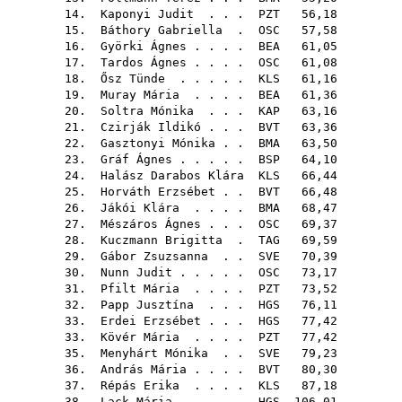
14.
Kaponyi Judit
. . .
PZT
56,18
15.
Báthory Gabriella
.
OSC
57,58
16.
Györki Ágnes
. . . .
BEA
61,05
17.
Tardos Ágnes
. . . .
OSC
61,08
18.
Ősz Tünde
. . . . .
KLS
61,16
19.
Muray Mária
. . . .
BEA
61,36
20.
Soltra Mónika
. . .
KAP
63,16
21.
Czirják Ildikó
. . .
BVT
63,36
22.
Gasztonyi Mónika
. .
BMA
63,50
23.
Gráf Ágnes
. . . . .
BSP
64,10
24.
Halász Darabos Klára
KLS
66,44
25.
Horváth Erzsébet
. .
BVT
66,48
26.
Jákói Klára
. . . .
BMA
68,47
27.
Mészáros Ágnes
. . .
OSC
69,37
28.
Kuczmann Brigitta
.
TAG
69,59
29.
Gábor Zsuzsanna
. .
SVE
70,39
30.
Nunn Judit
. . . . .
OSC
73,17
31.
Pfilt Mária
. . . .
PZT
73,52
32.
Papp Jusztína
. . .
HGS
76,11
33.
Erdei Erzsébet
. . .
HGS
77,42
33.
Kövér Mária
. . . .
PZT
77,42
35.
Menyhárt Mónika
. .
SVE
79,23
36.
András Mária
. . . .
BVT
80,30
37.
Répás Erika
. . . .
KLS
87,18
38.
Lack Mária
. . . . .
HGS
106,01