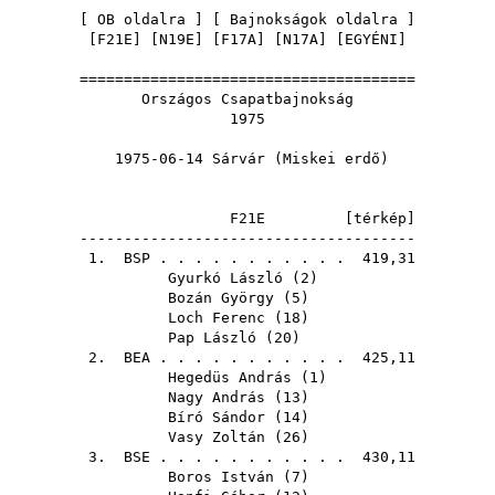
[
OB oldalra
] [
Bajnokságok oldalra
]
[
F21E
] [
N19E
] [
F17A
] [
N17A
] [
EGYÉNI
]
======================================
Országos Csapatbajnokság
1975
1975-06-14 Sárvár (Miskei erdő)
F21E [
térkép
]
--------------------------------------
1.
BSP
. . . . . . . . . . . 419,31
Gyurkó László
(
2
)
Bozán György
(
5
)
Loch Ferenc
(
18
)
Pap László
(
20
)
2.
BEA
. . . . . . . . . . . 425,11
Hegedüs András
(
1
)
Nagy András
(
13
)
Bíró Sándor
(
14
)
Vasy Zoltán
(
26
)
3.
BSE
. . . . . . . . . . . 430,11
Boros István
(
7
)