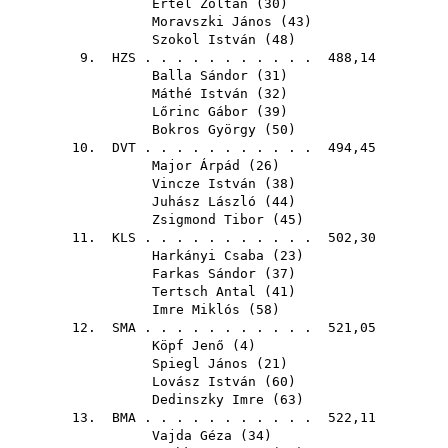
Ertel Zoltán
(
30
)
Moravszki János
(
43
)
Szokol István
(
48
)
9.
HZS
. . . . . . . . . . . 488,14
Balla Sándor
(
31
)
Máthé István
(
32
)
Lőrinc Gábor
(
39
)
Bokros György
(
50
)
10.
DVT
. . . . . . . . . . . 494,45
Major Árpád
(
26
)
Vincze István
(
38
)
Juhász László
(
44
)
Zsigmond Tibor
(
45
)
11.
KLS
. . . . . . . . . . . 502,30
Harkányi Csaba
(
23
)
Farkas Sándor
(
37
)
Tertsch Antal
(
41
)
Imre Miklós
(
58
)
12.
SMA
. . . . . . . . . . . 521,05
Köpf Jenő
(
4
)
Spiegl János
(
21
)
Lovász István
(
60
)
Dedinszky Imre
(
63
)
13.
BMA
. . . . . . . . . . . 522,11
Vajda Géza
(
34
)