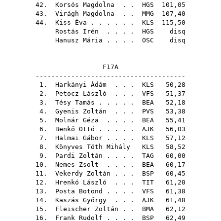
42.
Korsós Magdolna
. .
HGS
101,05
43.
Virágh Magdolna
. .
MMG
107,40
44.
Kiss Éva
. . . . . .
KLS
115,50
Rostás Irén
. . . .
HGS
disq
Hanusz Mária
. . . .
OSC
disq
F17A
--------------------------------------
1.
Harkányi Ádám
. . .
KLS
50,28
2.
Petöcz László
. . .
VFS
51,37
3.
Tésy Tamás
. . . . .
BEA
52,18
4.
Gyenis Zoltán
. . .
PVS
53,38
5.
Molnár Géza
. . . .
BEA
55,41
6.
Benkő Ottó
. . . . .
AJK
56,03
7.
Halmai Gábor
. . . .
KLS
57,12
8.
Könyves Tóth Mihály
KLS
58,52
9.
Pardi Zoltán
. . . .
TAG
60,00
10.
Nemes Zsolt
. . . .
BEA
60,17
11.
Vekerdy Zoltán
. . .
BSP
60,45
12.
Hrenkó László
. . .
TIT
61,20
13.
Posta Botond
. . . .
VFS
61,38
14.
Kaszás György
. . .
AJK
61,48
15.
Fleischer Zoltán
. .
BMA
62,12
16.
Frank Rudolf
. . . .
BSP
62,49