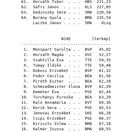
61.
Horváth Tibor
. . .
HBS
211,23
62.
Sáfri János
. . . .
KLS
217,05
63.
Dedinszky Imre
. . .
SMA
220,58
64.
Burány Gyula
. . . .
BMA
235,54
Laczkó János
. . . .
SMA
disq
N19E [
térkép
]
--------------------------------------
1.
Monspart Sarolta
. .
BSP
45,02
2.
Horváth Magda
. . .
OSC
52,27
3.
Szaktilla Éva
. . .
TTE
59,35
4.
Tumay Ildikó
. . . .
TTE
59,48
5.
Dobosi Erzsébet
. .
BSP
61,32
6.
Fodor Cecilia
. . .
BEA
61,56
7.
Piróth Eszter
. . .
BEA
62,20
8.
Schmiedmeister Ilona
BSP
62,29
9.
Demeter Éva
. . . .
PSE
62,44
10.
Turchányi Piroska
.
BEA
63,29
11.
Kalo Annamária
. . .
DVT
64,36
12.
Korik Vera
. . . . .
PSE
65,53
13.
Jenovai Erzsébet
. .
SKE
66,28
14.
Csipi Erzsébet
. . .
PSE
66,37
15.
Kirisits Vilma
. . .
BMA
67,18
16.
Kalmár Zsuzsa
. . .
BMA
68,55