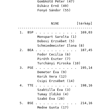
Gombkötő Péter
(
47
)
Dikácz Ernő
(
49
)
Fonyó Sándor
(
55
)
N19E [
térkép
]
--------------------------------------
1.
BSP
. . . . . . . . . . . 169,03
Monspart Sarolta
(
1
)
Dobosi Erzsébet
(
5
)
Schmiedmeister Ilona
(
8
)
2.
BEA
. . . . . . . . . . . 187,45
Fodor Cecilia
(
6
)
Piróth Eszter
(
7
)
Turchányi Piroska
(
10
)
3.
PSE
. . . . . . . . . . . 195,14
Demeter Éva
(
9
)
Korik Vera
(
12
)
Csipi Erzsébet
(
14
)
4.
TTE
. . . . . . . . . . . 198,16
Szaktilla Éva
(
3
)
Tumay Ildikó
(
4
)
Szabó Éva
(
28
)
5.
BSE
. . . . . . . . . . . 214,16
Medne Gunta
(
17
)