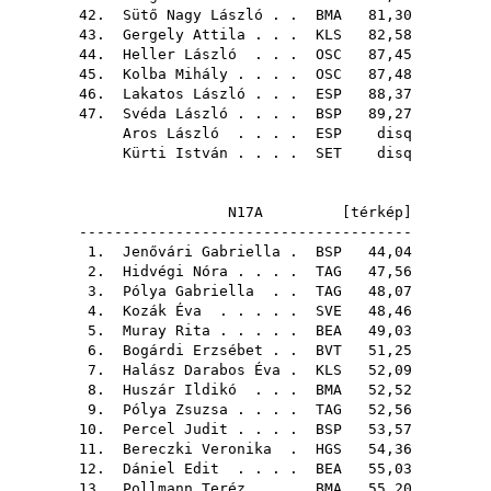
42.
Sütő Nagy László
. .
BMA
81,30
43.
Gergely Attila
. . .
KLS
82,58
44.
Heller László
. . .
OSC
87,45
45.
Kolba Mihály
. . . .
OSC
87,48
46.
Lakatos László
. . .
ESP
88,37
47.
Svéda László
. . . .
BSP
89,27
Aros László
. . . .
ESP
disq
Kürti István
. . . .
SET
disq
N17A [
térkép
]
--------------------------------------
1.
Jenővári Gabriella
.
BSP
44,04
2.
Hidvégi Nóra
. . . .
TAG
47,56
3.
Pólya Gabriella
. .
TAG
48,07
4.
Kozák Éva
. . . . .
SVE
48,46
5.
Muray Rita
. . . . .
BEA
49,03
6.
Bogárdi Erzsébet
. .
BVT
51,25
7.
Halász Darabos Éva
.
KLS
52,09
8.
Huszár Ildikó
. . .
BMA
52,52
9.
Pólya Zsuzsa
. . . .
TAG
52,56
10.
Percel Judit
. . . .
BSP
53,57
11.
Bereczki Veronika
.
HGS
54,36
12.
Dániel Edit
. . . .
BEA
55,03
13.
Pollmann Teréz
. . .
BMA
55,20