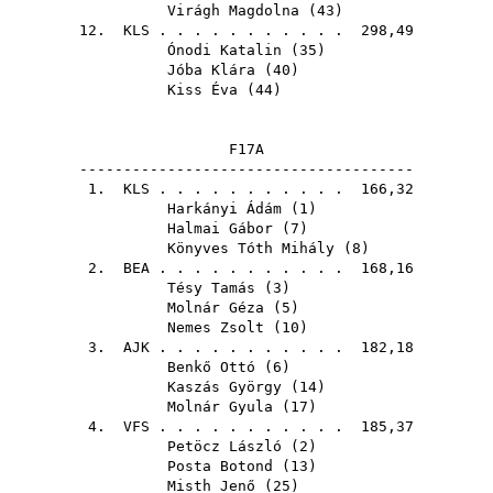
Virágh Magdolna
(
43
)
12.
KLS
. . . . . . . . . . . 298,49
Ónodi Katalin
(
35
)
Jóba Klára
(
40
)
Kiss Éva
(
44
)
F17A
--------------------------------------
1.
KLS
. . . . . . . . . . . 166,32
Harkányi Ádám
(
1
)
Halmai Gábor
(
7
)
Könyves Tóth Mihály
(
8
)
2.
BEA
. . . . . . . . . . . 168,16
Tésy Tamás
(
3
)
Molnár Géza
(
5
)
Nemes Zsolt
(
10
)
3.
AJK
. . . . . . . . . . . 182,18
Benkő Ottó
(
6
)
Kaszás György
(
14
)
Molnár Gyula
(
17
)
4.
VFS
. . . . . . . . . . . 185,37
Petöcz László
(
2
)
Posta Botond
(
13
)
Misth Jenő
(
25
)