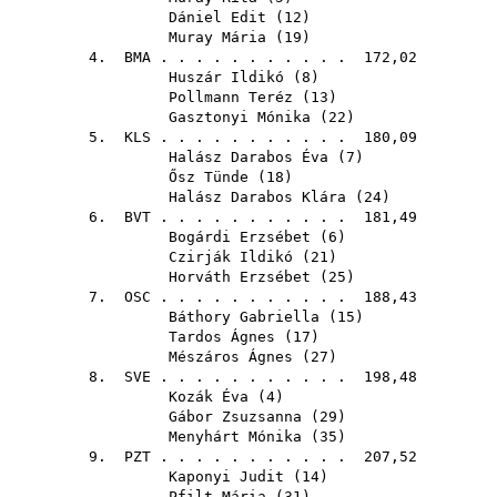
Dániel Edit
(
12
)
Muray Mária
(
19
)
4.
BMA
. . . . . . . . . . . 172,02
Huszár Ildikó
(
8
)
Pollmann Teréz
(
13
)
Gasztonyi Mónika
(
22
)
5.
KLS
. . . . . . . . . . . 180,09
Halász Darabos Éva
(
7
)
Ősz Tünde
(
18
)
Halász Darabos Klára
(
24
)
6.
BVT
. . . . . . . . . . . 181,49
Bogárdi Erzsébet
(
6
)
Czirják Ildikó
(
21
)
Horváth Erzsébet
(
25
)
7.
OSC
. . . . . . . . . . . 188,43
Báthory Gabriella
(
15
)
Tardos Ágnes
(
17
)
Mészáros Ágnes
(
27
)
8.
SVE
. . . . . . . . . . . 198,48
Kozák Éva
(
4
)
Gábor Zsuzsanna
(
29
)
Menyhárt Mónika
(
35
)
9.
PZT
. . . . . . . . . . . 207,52
Kaponyi Judit
(
14
)
Pfilt Mária
(
31
)