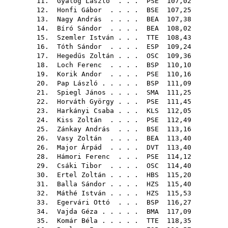
11.
Gyalog László
. . .
PSE
107,02
12.
Honfi Gábor
. . . .
BSE
107,25
13.
Nagy András
. . . .
BEA
107,38
14.
Bíró Sándor
. . . .
BEA
108,02
15.
Szemler István
. . .
TTE
108,43
16.
Tóth Sándor
. . . .
ESP
109,24
17.
Hegedűs Zoltán
. . .
OSC
109,36
18.
Loch Ferenc
. . . .
BSP
110,10
19.
Korik Andor
. . . .
PSE
110,16
20.
Pap László
. . . . .
BSP
111,09
21.
Spiegl János
. . . .
SMA
111,25
22.
Horváth György
. . .
PSE
111,45
23.
Harkányi Csaba
. . .
KLS
112,05
24.
Kiss Zoltán
. . . .
PSE
112,49
25.
Zánkay András
. . .
BSE
113,16
26.
Vasy Zoltán
. . . .
BEA
113,40
26.
Major Árpád
. . . .
DVT
113,40
28.
Hámori Ferenc
. . .
PSE
114,12
29.
Csáki Tibor
. . . .
OSC
114,40
30.
Ertel Zoltán
. . . .
HBS
115,20
31.
Balla Sándor
. . . .
HZS
115,40
32.
Máthé István
. . . .
HZS
115,53
33.
Egervári Ottó
. . .
BSP
116,27
34.
Vajda Géza
. . . . .
BMA
117,09
35.
Komár Béla
. . . . .
TTE
118,35