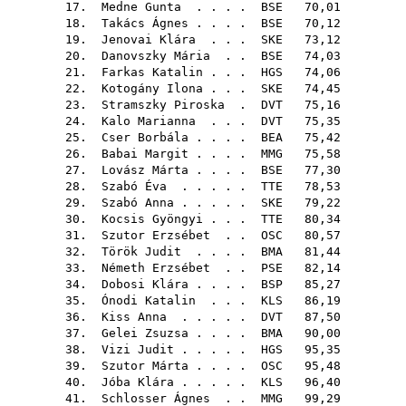
17.
Medne Gunta
. . . .
BSE
70,01
18.
Takács Ágnes
. . . .
BSE
70,12
19.
Jenovai Klára
. . .
SKE
73,12
20.
Danovszky Mária
. .
BSE
74,03
21.
Farkas Katalin
. . .
HGS
74,06
22.
Kotogány Ilona
. . .
SKE
74,45
23.
Stramszky Piroska
.
DVT
75,16
24.
Kalo Marianna
. . .
DVT
75,35
25.
Cser Borbála
. . . .
BEA
75,42
26.
Babai Margit
. . . .
MMG
75,58
27.
Lovász Márta
. . . .
BSE
77,30
28.
Szabó Éva
. . . . .
TTE
78,53
29.
Szabó Anna
. . . . .
SKE
79,22
30.
Kocsis Gyöngyi
. . .
TTE
80,34
31.
Szutor Erzsébet
. .
OSC
80,57
32.
Török Judit
. . . .
BMA
81,44
33.
Németh Erzsébet
. .
PSE
82,14
34.
Dobosi Klára
. . . .
BSP
85,27
35.
Ónodi Katalin
. . .
KLS
86,19
36.
Kiss Anna
. . . . .
DVT
87,50
37.
Gelei Zsuzsa
. . . .
BMA
90,00
38.
Vizi Judit
. . . . .
HGS
95,35
39.
Szutor Márta
. . . .
OSC
95,48
40.
Jóba Klára
. . . . .
KLS
96,40
41.
Schlosser Ágnes
. .
MMG
99,29