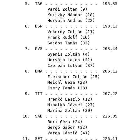
5.
TAG
. . . . . . . . . . . 195,35
Pardi Zoltán
(
9
)
Kuitzky Nándor
(
18
)
Horváth András
(
22
)
6.
BSP
. . . . . . . . . . . 198,13
Vekerdy Zoltán
(
11
)
Frank Rudolf
(
16
)
Gajdos Tamás
(
33
)
7.
PVS
. . . . . . . . . . . 203,44
Gyenis Zoltán
(
4
)
Horváth Lajos
(
31
)
Czerpán István
(
37
)
8.
BMA
. . . . . . . . . . . 206,12
Fleischer Zoltán
(
15
)
Meichl Géza
(
23
)
Csery Tamás
(
28
)
9.
TIT
. . . . . . . . . . . 207,22
Hrenkó László
(
12
)
Mihalkó József
(
27
)
Marina Zoltán
(
30
)
10.
SAB
. . . . . . . . . . . 226,05
Bori Géza
(
24
)
Gergő Gábor
(
32
)
Varga László
(
41
)
11.
SET
. . . . . . . . . . . 226,11