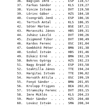
36.
Baglyas Imre
. . . .
ESP
118,57
37.
Farkas Sándor
. . .
KLS
119,27
38.
Vincze István
. . .
DVT
119,50
39.
Lőrinc Gábor
. . . .
HZS
184,18
40.
Csongrádi Jenő
. . .
ESP
186,16
41.
Tertsch Antal
. . .
KLS
186,35
42.
Sőtér Márton
. . . .
BSE
187,11
43.
Moravszki János
. .
HBS
189,31
44.
Juhász László
. . .
DVT
190,26
45.
Zsigmond Tibor
. . .
DVT
190,49
46.
Kardos Ferenc
. . .
OSC
191,04
47.
Gombkötő Péter
. . .
BMA
191,38
48.
Szokol István
. . .
HBS
191,46
49.
Dikácz Ernő
. . . .
BMA
192,19
50.
Bokros György
. . .
HZS
192,23
51.
Nagy Árpád dr.
. . .
ESP
193,58
52.
Szaktilla János
. .
TTE
194,24
53.
Hargitai István
. .
TTE
196,02
54.
Horváth Attila
. . .
OSC
199,19
55.
Fonyó Sándor
. . . .
BMA
201,05
56.
Krolopp Frigyes
. .
BEA
202,01
57.
Stramszky Ferenc
. .
DVT
203,15
58.
Imre Miklós
. . . .
KLS
204,23
59.
Moór Sándor
. . . .
HZS
204,48
60.
Lovász István
. . .
SMA
208,34