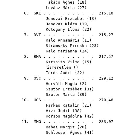
Takács Ágnes
(
18
)
Lovász Márta
(
27
)
6.
SKE
. . . . . . . . . . . 215,10
Jenovai Erzsébet
(
13
)
Jenovai Klára
(
19
)
Kotogány Ilona
(
22
)
7.
DVT
. . . . . . . . . . . 215,27
Kalo Annamária
(
11
)
Stramszky Piroska
(
23
)
Kalo Marianna
(
24
)
8.
BMA
. . . . . . . . . . . 217,57
Kirisits Vilma
(
15
)
ismeretlen ()
Török Judit
(
32
)
9.
OSC
. . . . . . . . . . . 229,12
Horváth Magda
(
2
)
Szutor Erzsébet
(
31
)
Szutor Márta
(
39
)
10.
HGS
. . . . . . . . . . . 270,46
Farkas Katalin
(
21
)
Vizi Judit
(
38
)
Korsós Magdolna
(
42
)
11.
MMG
. . . . . . . . . . . 283,07
Babai Margit
(
26
)
Schlosser Ágnes
(
41
)