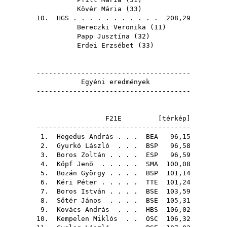
Kövér Mária
(
33
)
10.
HGS
. . . . . . . . . . . 208,29
Bereczki Veronika
(
11
)
Papp Jusztína
(
32
)
Erdei Erzsébet
(
33
)
--------------------------------------
Egyéni eredmények
--------------------------------------
F21E [
térkép
]
--------------------------------------
1.
Hegedüs András
. . .
BEA
96,15
2.
Gyurkó László
. . .
BSP
96,58
3.
Boros Zoltán
. . . .
ESP
96,59
4.
Köpf Jenő
. . . . .
SMA
100,08
5.
Bozán György
. . . .
BSP
101,14
6.
Kéri Péter
. . . . .
TTE
101,24
7.
Boros István
. . . .
BSE
103,59
8.
Sőtér János
. . . .
BSE
105,31
9.
Kovács András
. . .
HBS
106,02
10.
Kempelen Miklós
. .
OSC
106,32