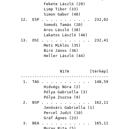
Fekete László
(
29
)
Limp Tibor
(
33
)
Simon Gábor
(
40
)
12.
ESP
. . . . . . . . . . . 232,02
Somodi Tamás
(
20
)
Aros László
(
38
)
Lakatos László
(
46
)
13.
OSC
. . . . . . . . . . . 232,41
Mets Miklós
(
35
)
Biró János
(
36
)
Heller László
(
44
)
N17A [
térkép
]
--------------------------------------
1.
TAG
. . . . . . . . . . . 148,59
Hidvégi Nóra
(
2
)
Pólya Gabriella
(
3
)
Pólya Zsuzsa
(
9
)
2.
BSP
. . . . . . . . . . . 162,11
Jenővári Gabriella
(
1
)
Percel Judit
(
10
)
Gráf Ágnes
(
23
)
3.
BEA
. . . . . . . . . . . 165,11
Muray Rita
(
5
)