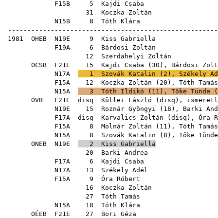
F15B
5
Kajdi Csaba
31
Koczka Zoltán
N15B
8
Tóth Klára
------------------------------------------------------
1981
OHEB
N19E
9
Kiss Gabriella
F19A
6
Bárdosi Zoltán
12
Szerdahelyi Zoltán
OCSB
F21E
15
Kajdi Csaba
(
30
),
Bárdosi Zolt
N17A
1
Szovák Katalin
(
2
),
Székely Ad
F15A
12
Koczka Zoltán
(
20
),
Tóth Tamás
N15A
3
Tóth Ildikó
(
11
),
Tőke Tünde
(
OVB
F21E
disq
Küllei László
(
disq
), ismer
N19E
15
Roznár Gyöngyi
(
18
),
Barki And
F17A
disq
Karvalics Zoltán
(
disq
),
Óra R
F15A
8
Molnár Zoltán
(
11
),
Tóth Tamás
N15A
8
Szovák Katalin
(
8
),
Tőke Tünde
ONEB
N19E
2
Kiss Gabriella
20
Barki Andrea
F17A
6
Kajdi Csaba
N17A
13
Székely Adél
F15A
9
Óra Róbert
16
Koczka Zoltán
27
Tóth Tamás
N15A
18
Tóth Klára
OÉEB
F21E
27
Bori Géza