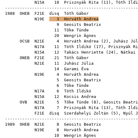
N15A
10
Prisznyák Rita
(
11
),
Tóth Ildi
------------------------------------------------------
1988
OHEB
F21E
disq
Tóth Gábor
N19E
3
Horváth Andrea
9
Geosits Beatrix
11
Tőke Tünde
20
Wengrin Ágnes
OCSB
N21E
4
Horváth Andrea
(
2
),
Juhász Júl
N17A
11
Tóth Ildikó
(
17
),
Prisznyák Ri
N15A
12
Takács Henriette
(
24
),
Nátkai 
ONEB
F21E
21
Tóth Gábor
N21E
11
Juhász Júlia
14
Garami Éva
N19E
4
Horváth Andrea
5
Geosits Beatrix
6
Tőke Tünde
N17A
6
Tóth Ildikó
N15A
12
Kocsis Andrea
OVB
N21E
5
Tőke Tünde
(
8
),
Geosits Beatri
N17A
7
Prisznyák Rita
(
13
),
Tóth Ildi
F21E
disq
Szerdahelyi Zoltán
(
5
),
Nyúl J
------------------------------------------------------
1989
OHEB
N21E
8
Geosits Beatrix
N19E
8
Horváth Andrea
10
Wengrin Ágnes