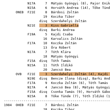
N17A
7
Mátyás Gyöngyi
(
8
),
Pajor Enik
N15A
6
Horváth Andrea
(
14
),
Tőke Tünd
ONEB
F21E
8
Bárdosi Zoltán
19
Koczka Tibor
disq
Szerdahelyi Zoltán
N21E
3
Kiss Gabriella
disq
Barki Andrea
F19A
5
Kajdi Csaba
16
Karvalics Zoltán
F17A
10
Koczka Zoltán
13
Óra Róbert
N17A
7
Tóth Klára
18
Mátyás Gyöngyi
F15A
disq
Tóth Tamás
N15A
11
Tóth Ildikó
20
Jancsó Bea
OVB
F21E
3
Szerdahelyi Zoltán
(
4
),
Kajdi 
N19E
disq
Bencze Ilona
(
disq
),
Barki And
F17A
9
Koczka Zoltán
(
6
),
Tóth Tamás
N17A
4
Jancsó Bea
(
8
),
Mátyás Gyöngyi
F15A
disq
Csonka Tamás
(
9
),
Horváth Gábo
N15A
8
Tőke Tünde
(
7
),
Tóth Ildikó
(
1
------------------------------------------------------
1984
OHEB
F21E
7
Bárdosi Zoltán
28
Koczka Tibor