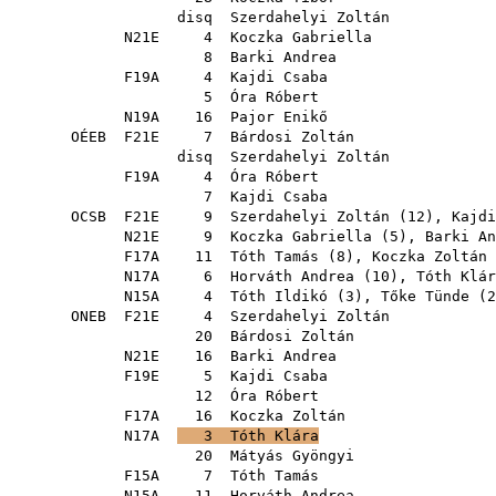
disq
Szerdahelyi Zoltán
N21E
4
Koczka Gabriella
8
Barki Andrea
F19A
4
Kajdi Csaba
5
Óra Róbert
N19A
16
Pajor Enikő
OÉEB
F21E
7
Bárdosi Zoltán
disq
Szerdahelyi Zoltán
F19A
4
Óra Róbert
7
Kajdi Csaba
OCSB
F21E
9
Szerdahelyi Zoltán
(
12
),
Kajdi
N21E
9
Koczka Gabriella
(
5
),
Barki An
F17A
11
Tóth Tamás
(
8
),
Koczka Zoltán
N17A
6
Horváth Andrea
(
10
),
Tóth Klár
N15A
4
Tóth Ildikó
(
3
),
Tőke Tünde
(
2
ONEB
F21E
4
Szerdahelyi Zoltán
20
Bárdosi Zoltán
N21E
16
Barki Andrea
F19E
5
Kajdi Csaba
12
Óra Róbert
F17A
16
Koczka Zoltán
N17A
3
Tóth Klára
20
Mátyás Gyöngyi
F15A
7
Tóth Tamás
N15A
11
Horváth Andrea