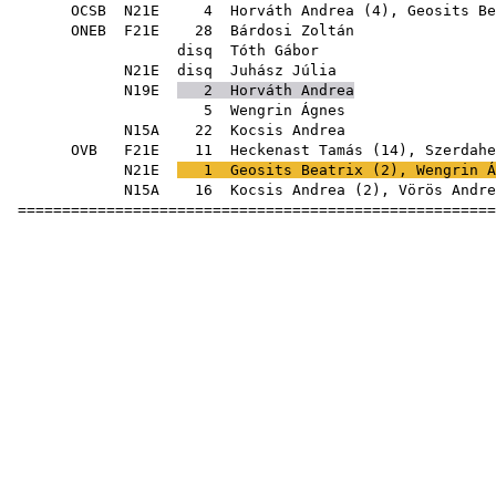
OCSB
N21E
4
Horváth Andrea
(
4
),
Geosits Be
ONEB
F21E
28
Bárdosi Zoltán
disq
Tóth Gábor
N21E
disq
Juhász Júlia
N19E
2
Horváth Andrea
5
Wengrin Ágnes
N15A
22
Kocsis Andrea
OVB
F21E
11
Heckenast Tamás
(
14
),
Szerdahe
N21E
1
Geosits Beatrix
(
2
),
Wengrin Á
N15A
16
Kocsis Andrea
(
2
),
Vörös Andre
======================================================