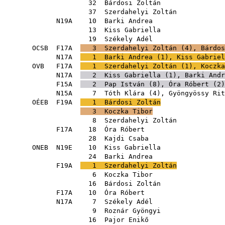
32
Bárdosi Zoltán
37
Szerdahelyi Zoltán
N19A
10
Barki Andrea
13
Kiss Gabriella
19
Székely Adél
OCSB
F17A
3
Szerdahelyi Zoltán
(
4
),
Bárdos
N17A
1
Barki Andrea
(
1
),
Kiss Gabriel
OVB
F17A
1
Szerdahelyi Zoltán
(
1
),
Koczka
N17A
2
Kiss Gabriella
(
1
),
Barki Andr
F15A
2
Pap István
(
8
),
Óra Róbert
(
2
N15A
7
Tóth Klára
(
4
),
Gyöngyössy Rit
OÉEB
F19A
1
Bárdosi Zoltán
3
Koczka Tibor
8
Szerdahelyi Zoltán
F17A
18
Óra Róbert
28
Kajdi Csaba
ONEB
N19E
10
Kiss Gabriella
24
Barki Andrea
F19A
1
Szerdahelyi Zoltán
6
Koczka Tibor
16
Bárdosi Zoltán
F17A
10
Óra Róbert
N17A
7
Székely Adél
9
Roznár Gyöngyi
16
Pajor Enikő