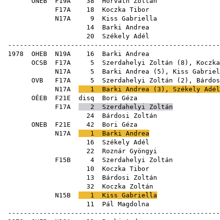
ONEB
F19A
38
Horváth Zoltán
F17A
18
Koczka Tibor
N17A
9
Kiss Gabriella
14
Barki Andrea
20
Székely Adél
------------------------------------------------------
1978
OHEB
N19A
16
Barki Andrea
OCSB
F17A
5
Szerdahelyi Zoltán
(
8
),
Koczka
N17A
5
Barki Andrea
(
5
),
Kiss Gabriel
OVB
F17A
5
Szerdahelyi Zoltán
(
2
),
Bárdos
N17A
1
Barki Andrea
(
3
),
Székely Adél
OÉEB
F21E
disq
Bori Géza
F17A
2
Szerdahelyi Zoltán
24
Bárdosi Zoltán
ONEB
F21E
42
Bori Géza
N17A
1
Barki Andrea
16
Székely Adél
22
Roznár Gyöngyi
F15B
4
Szerdahelyi Zoltán
10
Koczka Tibor
13
Bárdosi Zoltán
32
Koczka Zoltán
N15B
1
Kiss Gabriella
11
Pál Magdolna
------------------------------------------------------