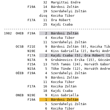
32
Margittai Endre
F19A
14
Bárdosi Zoltán
19
Szerdahelyi Zoltán
disq
Koczka Tibor
F17A
11
Óra Róbert
25
Kajdi Csaba
------------------------------------------------------
1982
OHEB
F19A
2
Bárdosi Zoltán
4
Koczka Tibor
11
Szerdahelyi Zoltán
OCSB
F21E
9
Bárdosi Zoltán
(
8
),
Koczka Tib
N19E
4
Kiss Gabriella
(
2
),
Barki Andr
F17A
2
Kajdi Csaba
(
5
),
Óra Róbert
(
1
N17A
9
Grubánovics Erika
(
15
),
Góczán
F15A
13
Tóth Tamás
(
24
),
Horváth Gábor
N15A
5
Tőke Tünde
(
12
),
Horváth Andre
OÉEB
F19A
4
Szerdahelyi Zoltán
9
Bárdosi Zoltán
11
Koczka Tibor
F17A
16
Koczka Zoltán
18
Kajdi Csaba
ONEB
N19E
9
Kiss Gabriella
F19A
1
Bárdosi Zoltán
5
Szerdahelyi Zoltán
6
Koczka Tibor