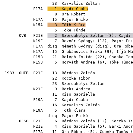
23
Karvalics Zoltán
F17A
1
Kajdi Csaba
8
Óra Róbert
N17A
15
Pajor Enikő
N15A
3
Tóth Klára
5
Tőke Tünde
OVB
F21E
2
Szerdahelyi Zoltán
(
3
),
Kajdi 
N19E
7
Roznár Gyöngyi
(
13
),
Pajor Eni
F17A
disq
Németh György
(
disq
),
Óra Róbe
N17A
15
Grubánovics Erika
(
9
),
Ifjú Má
F15B
21
Balogh Zoltán
(
22
),
Csonka Tam
N15B
5
Horváth Andrea
(
6
),
Tőke Tünde
------------------------------------------------------
1983
OHEB
F21E
13
Bárdosi Zoltán
22
Koczka Tibor
23
Szerdahelyi Zoltán
N21E
9
Barki Andrea
11
Kiss Gabriella
F19A
7
Kajdi Csaba
16
Karvalics Zoltán
N19A
5
Tóth Klára
disq
Pajor Enikő
OCSB
F21E
6
Bárdosi Zoltán
(
12
),
Koczka Ti
N21E
4
Kiss Gabriella
(
5
),
Barki Andr
F17A
11
Óra Róbert
(
5
),
Csonka Tamás
(