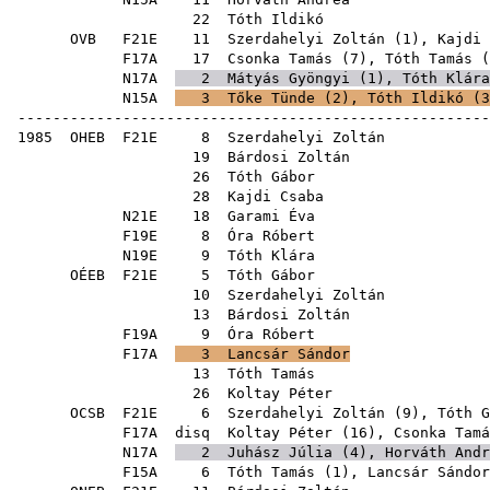
22
Tóth Ildikó
OVB
F21E
11
Szerdahelyi Zoltán
(
1
),
Kajdi 
F17A
17
Csonka Tamás
(
7
),
Tóth Tamás
(
N17A
2
Mátyás Gyöngyi
(
1
),
Tóth Klára
N15A
3
Tőke Tünde
(
2
),
Tóth Ildikó
(
3
------------------------------------------------------
1985
OHEB
F21E
8
Szerdahelyi Zoltán
19
Bárdosi Zoltán
26
Tóth Gábor
28
Kajdi Csaba
N21E
18
Garami Éva
F19E
8
Óra Róbert
N19E
9
Tóth Klára
OÉEB
F21E
5
Tóth Gábor
10
Szerdahelyi Zoltán
13
Bárdosi Zoltán
F19A
9
Óra Róbert
F17A
3
Lancsár Sándor
13
Tóth Tamás
26
Koltay Péter
OCSB
F21E
6
Szerdahelyi Zoltán
(
9
),
Tóth G
F17A
disq
Koltay Péter
(
16
),
Csonka Tamá
N17A
2
Juhász Júlia
(
4
),
Horváth Andr
F15A
6
Tóth Tamás
(
1
),
Lancsár Sándor