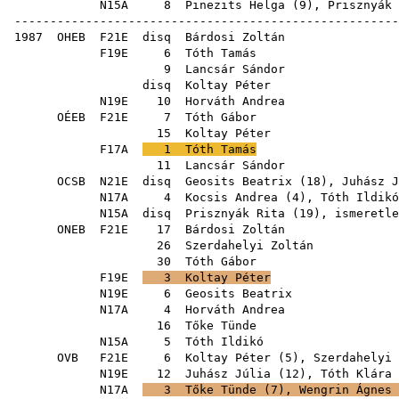
N15A
8
Pinezits Helga
(
9
),
Prisznyák 
------------------------------------------------------
1987
OHEB
F21E
disq
Bárdosi Zoltán
F19E
6
Tóth Tamás
9
Lancsár Sándor
disq
Koltay Péter
N19E
10
Horváth Andrea
OÉEB
F21E
7
Tóth Gábor
15
Koltay Péter
F17A
1
Tóth Tamás
11
Lancsár Sándor
OCSB
N21E
disq
Geosits Beatrix
(
18
),
Juhász J
N17A
4
Kocsis Andrea
(
4
),
Tóth Ildikó
N15A
disq
Prisznyák Rita
(
19
), is
ONEB
F21E
17
Bárdosi Zoltán
26
Szerdahelyi Zoltán
30
Tóth Gábor
F19E
3
Koltay Péter
N19E
6
Geosits Beatrix
N17A
4
Horváth Andrea
16
Tőke Tünde
N15A
5
Tóth Ildikó
OVB
F21E
6
Koltay Péter
(
5
),
Szerdahelyi 
N19E
12
Juhász Júlia
(
12
),
Tóth Klára
N17A
3
Tőke Tünde
(
7
),
Wengrin Ágnes