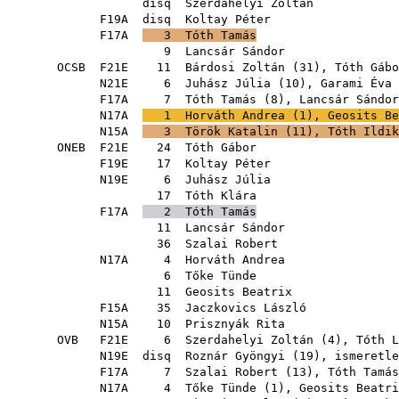
disq
Szerdahelyi Zoltán
F19A
disq
Koltay Péter
F17A
3
Tóth Tamás
9
Lancsár Sándor
OCSB
F21E
11
Bárdosi Zoltán
(
31
),
Tóth Gábo
N21E
6
Juhász Júlia
(
10
),
Garami Éva
F17A
7
Tóth Tamás
(
8
),
Lancsár Sándor
N17A
1
Horváth Andrea
(
1
),
Geosits Be
N15A
3
Török Katalin
(
11
),
Tóth Ildik
ONEB
F21E
24
Tóth Gábor
F19E
17
Koltay Péter
N19E
6
Juhász Júlia
17
Tóth Klára
F17A
2
Tóth Tamás
11
Lancsár Sándor
36
Szalai Robert
N17A
4
Horváth Andrea
6
Tőke Tünde
11
Geosits Beatrix
F15A
35
Jaczkovics László
N15A
10
Prisznyák Rita
OVB
F21E
6
Szerdahelyi Zoltán
(
4
),
Tóth L
N19E
disq
Roznár Gyöngyi
(
19
), is
F17A
7
Szalai Robert
(
13
),
Tóth Tamás
N17A
4
Tőke Tünde
(
1
),
Geosits Beatri