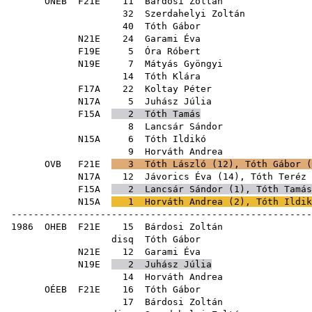
ONEB
F21E
11
Bárdosi Zoltán
32
Szerdahelyi Zoltán
40
Tóth Gábor
N21E
24
Garami Éva
F19E
5
Óra Róbert
N19E
7
Mátyás Gyöngyi
14
Tóth Klára
F17A
22
Koltay Péter
N17A
5
Juhász Júlia
F15A
2
Tóth Tamás
8
Lancsár Sándor
N15A
6
Tóth Ildikó
9
Horváth Andrea
OVB
F21E
3
Tóth László
(
12
),
Tóth Gábor
(
N17A
12
Jávorics Éva
(
14
),
Tóth Teréz
F15A
2
Lancsár Sándor
(
1
),
Tóth Tamás
N15A
1
Horváth Andrea
(
2
),
Tóth Ildik
------------------------------------------------------
1986
OHEB
F21E
15
Bárdosi Zoltán
disq
Tóth Gábor
N21E
12
Garami Éva
N19E
2
Juhász Júlia
14
Horváth Andrea
OÉEB
F21E
16
Tóth Gábor
17
Bárdosi Zoltán