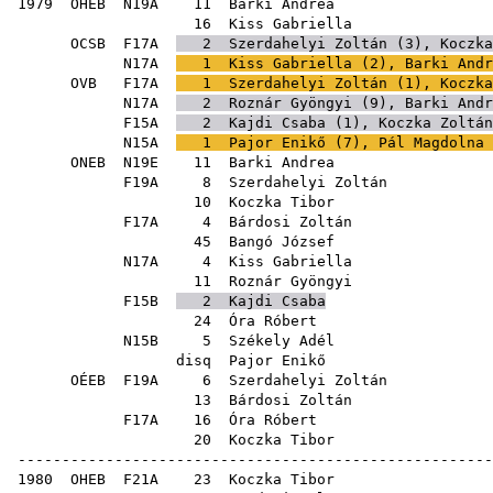
1979
OHEB
N19A
11
Barki Andrea
16
Kiss Gabriella
OCSB
F17A
2
Szerdahelyi Zoltán
(
3
),
Koczka
N17A
1
Kiss Gabriella
(
2
),
Barki Andr
OVB
F17A
1
Szerdahelyi Zoltán
(
1
),
Koczka
N17A
2
Roznár Gyöngyi
(
9
),
Barki Andr
F15A
2
Kajdi Csaba
(
1
),
Koczka Zoltán
N15A
1
Pajor Enikő
(
7
),
Pál Magdolna
ONEB
N19E
11
Barki Andrea
F19A
8
Szerdahelyi Zoltán
10
Koczka Tibor
F17A
4
Bárdosi Zoltán
45
Bangó József
N17A
4
Kiss Gabriella
11
Roznár Gyöngyi
F15B
2
Kajdi Csaba
24
Óra Róbert
N15B
5
Székely Adél
disq
Pajor Enikő
OÉEB
F19A
6
Szerdahelyi Zoltán
13
Bárdosi Zoltán
F17A
16
Óra Róbert
20
Koczka Tibor
------------------------------------------------------
1980
OHEB
F21A
23
Koczka Tibor