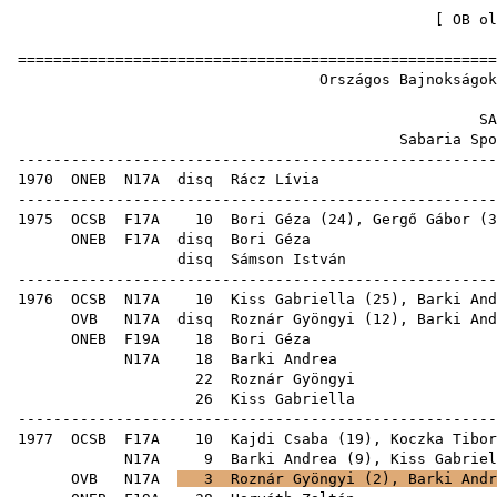
[
OB ol
======================================================
Országos Bajnokságo
S
Sabaria Spo
------------------------------------------------------
1970
ONEB
N17A
disq
Rácz Lívia
------------------------------------------------------
1975
OCSB
F17A
10
Bori Géza
(
24
),
Gergő Gábor
(
3
ONEB
F17A
disq
Bori Géza
disq
Sámson István
------------------------------------------------------
1976
OCSB
N17A
10
Kiss Gabriella
(
25
),
Barki And
OVB
N17A
disq
Roznár Gyöngyi
(
12
),
Barki And
ONEB
F19A
18
Bori Géza
N17A
18
Barki Andrea
22
Roznár Gyöngyi
26
Kiss Gabriella
------------------------------------------------------
1977
OCSB
F17A
10
Kajdi Csaba
(
19
),
Koczka Tibor
N17A
9
Barki Andrea
(
9
),
Kiss Gabriel
OVB
N17A
3
Roznár Gyöngyi
(
2
),
Barki Andr