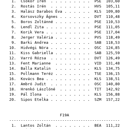
1.
Csőkör Irén
. . . . . . . . .
PSE
103,60
2.
Rostás Irén
. . . . . . . . .
HVS
105,11
3.
Halász Darabos Éva
. . . . . .
KLS
109,80
4.
Korsovszky Ágnes
. . . . . . .
DVT
110,48
5.
Boros Zoltánné
. . . . . . . .
PSE
110,53
6.
Lendl Zita
. . . . . . . . . .
PSE
111,05
7.
Korik Vera
. . . . . . . . . .
PSE
117,04
8.
Jerger Valéria
. . . . . . . .
PVS
118,49
9.
Barki Andrea
. . . . . . . . .
SAB
118,53
10.
Hidvégi Nóra
. . . . . . . . .
OSC
124,85
11.
Kiss Gabriella
. . . . . . . .
SAB
125,59
12.
Varró Rózsa
. . . . . . . . .
DVT
126,49
13.
Fent Marianne
. . . . . . . .
VID
131,48
14.
Balla Katalin
. . . . . . . .
KLS
134,75
15.
Pollmann Teréz
. . . . . . . .
TSE
136,15
16.
Kovács Bea
. . . . . . . . . .
KLS
138,51
17.
Ambró Judit
. . . . . . . . .
OSC
140,80
18.
Hrenkó Lászlóné
. . . . . . .
TIT
142,92
19.
Pál Ilona
. . . . . . . . . .
KLS
156,88
20.
Sipos Etelka
. . . . . . . . .
SZM
157,22
F19A
------------------------------------------------
1.
Lantos Zoltán
. . . . . . . .
BEA
111,22