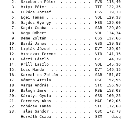
2.
Szieberth Péter
. . . . . . .
PVS
118,40
3.
Vityi Péter
. . . . . . . . .
TTE
122,36
4.
Lukács József
. . . . . . . .
HSS
129,33
5.
Egei Tamás
. . . . . . . . . .
VOL
129,33
6.
Gajdos György
. . . . . . . .
HSS
129,60
7.
Kajdi Csaba
. . . . . . . . .
SAB
129,89
8.
Nagy Róbert
. . . . . . . . .
VOL
134,74
9.
Deme Zoltán
. . . . . . . . .
GSS
137,66
10.
Bardi János
. . . . . . . . .
GSS
139,83
11.
Lipták József
. . . . . . . .
DVT
139,92
12.
Viniczai Ferenc
. . . . . . .
VID
141,16
13.
Géczi László
. . . . . . . . .
DVT
144,79
14.
Prill László
. . . . . . . . .
VOL
145,36
15.
Less Nándor
. . . . . . . . .
DVT
149,15
16.
Karvalics Zoltán
. . . . . . .
SAB
151,87
17.
Németh Attila
. . . . . . . .
PSE
152,96
18.
Varga András
. . . . . . . . .
STC
156,90
19.
Balogh Imre
. . . . . . . . .
KSE
158,03
20.
Károlyi Gyula
. . . . . . . .
GSS
160,25
21.
Ferenczy Ákos
. . . . . . . .
MAF
162,05
22.
Mohácsy Tamás
. . . . . . . .
STC
172,68
23.
Tálas Sándor
. . . . . . . . .
OSC
172,73
Horváth Csaba
. . . . . . . .
SZM
disq