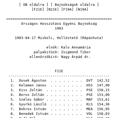
[
OB oldalra
] [
Bajnokságok oldalra
]
[
F21E
] [
N21E
] [
F19A
] [
N19A
]
==================================================
Országos Hosszútávú Egyéni Bajnokság
1983
1983-04-17 Miskolc, Hollóstető (Répáshuta)
elnök:
Kalo Annamária
pályakitűző:
Zsigmond Tibor
ellenőrzőbíró:
Nagy Árpád dr.
F21E
------------------------------------------------
1.
Dosek Ágoston
. . . . . . . .
DVT
142,52
2.
Kelemen János
. . . . . . . .
HSS
147,90
3.
Kiss Zoltán
. . . . . . . . .
PSE
150,15
4.
Boros Zoltán
. . . . . . . . .
PSE
153,00
5.
Széles Gábor
. . . . . . . . .
MAF
153,61
6.
Gyurkó László
. . . . . . . .
KLS
154,36
7.
Bokros István
. . . . . . . .
MEA
156,95
8.
Benedek István
. . . . . . . .
VOL
158,03