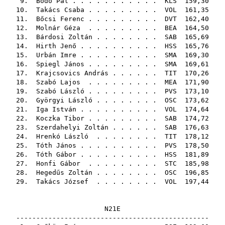
9.
Bodó Pál
. . . . . . . . . . .
KLS
159,30
10.
Takács Csaba
. . . . . . . . .
VOL
161,35
11.
Bőcsi Ferenc
. . . . . . . . .
DVT
162,40
12.
Molnár Géza
. . . . . . . . .
BEA
164,50
13.
Bárdosi Zoltán
. . . . . . . .
SAB
165,69
14.
Hirth Jenő
. . . . . . . . . .
HSS
165,76
15.
Urbán Imre
. . . . . . . . . .
SMA
169,30
16.
Spiegl János
. . . . . . . . .
SMA
169,61
17.
Krajcsovics András
. . . . . .
TIT
170,26
18.
Szabó Lajos
. . . . . . . . .
MEA
171,90
19.
Szabó László
. . . . . . . . .
PVS
173,10
20.
Györgyi László
. . . . . . . .
OSC
173,62
21.
Iga István
. . . . . . . . . .
VOL
174,64
22.
Koczka Tibor
. . . . . . . . .
SAB
174,72
23.
Szerdahelyi Zoltán
. . . . . .
SAB
176,63
24.
Hrenkó László
. . . . . . . .
TIT
178,12
25.
Tóth János
. . . . . . . . . .
PVS
178,50
26.
Tóth Gábor
. . . . . . . . . .
HSS
181,89
27.
Honfi Gábor
. . . . . . . . .
STC
185,98
28.
Hegedűs Zoltán
. . . . . . . .
OSC
196,85
29.
Takács József
. . . . . . . .
VOL
197,44
N21E
------------------------------------------------