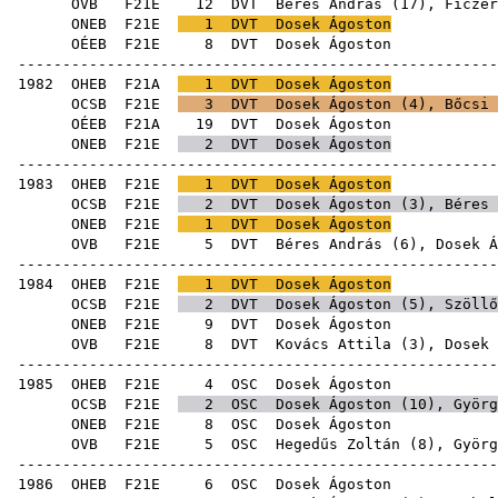
OVB
F21E
12
DVT
Béres András
(
17
),
Ficzer
ONEB
F21E
1
DVT
Dosek Ágoston
OÉEB
F21E
8
DVT
Dose
------------------------------------------------------
1982
OHEB
F21A
1
DVT
Dosek Ágoston
OCSB
F21E
3
DVT
Dosek Ágoston (
4
),
Bőcsi 
OÉEB
F21A
19
DVT
Dose
ONEB
F21E
2
DVT
Dosek Ágoston
------------------------------------------------------
1983
OHEB
F21E
1
DVT
Dosek Ágoston
OCSB
F21E
2
DVT
Dosek Ágoston (
3
),
Béres 
ONEB
F21E
1
DVT
Dosek Ágoston
OVB
F21E
5
DVT
Béres András
(
6
), Dosek Á
------------------------------------------------------
1984
OHEB
F21E
1
DVT
Dosek Ágoston
OCSB
F21E
2
DVT
Dosek Ágoston (
5
),
Szöllő
ONEB
F21E
9
DVT
Dose
OVB
F21E
8
DVT
Kovács Attila
(
3
), Dosek 
------------------------------------------------------
1985
OHEB
F21E
4
OSC
Dose
OCSB
F21E
2
OSC
Dosek Ágoston (
10
),
Györg
ONEB
F21E
8
OSC
Dose
OVB
F21E
5
OSC
Hegedűs Zoltán
(
8
),
Györg
------------------------------------------------------
1986
OHEB
F21E
6
OSC
Dose