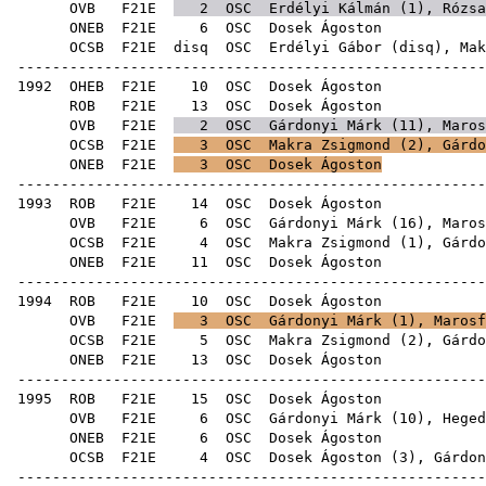
OVB
F21E
2
OSC
Erdélyi Kálmán
(
1
),
Rózsa
ONEB
F21E
6
OSC
Dose
OCSB
F21E
disq
OSC
Erdélyi Gábor
(
disq
),
Mak
------------------------------------------------------
1992
OHEB
F21E
10
OSC
Dose
ROB
F21E
13
OSC
Dose
OVB
F21E
2
OSC
Gárdonyi Márk
(
11
),
Maros
OCSB
F21E
3
OSC
Makra Zsigmond
(
2
),
Gárdo
ONEB
F21E
3
OSC
Dosek Ágoston
------------------------------------------------------
1993
ROB
F21E
14
OSC
Dose
OVB
F21E
6
OSC
Gárdonyi Márk
(
16
),
Maros
OCSB
F21E
4
OSC
Makra Zsigmond
(
1
),
Gárdo
ONEB
F21E
11
OSC
Dose
------------------------------------------------------
1994
ROB
F21E
10
OSC
Dose
OVB
F21E
3
OSC
Gárdonyi Márk
(
1
),
Marosf
OCSB
F21E
5
OSC
Makra Zsigmond
(
2
),
Gárdo
ONEB
F21E
13
OSC
Dose
------------------------------------------------------
1995
ROB
F21E
15
OSC
Dose
OVB
F21E
6
OSC
Gárdonyi Márk
(
10
),
Heged
ONEB
F21E
6
OSC
Dose
OCSB
F21E
4
OSC
Dosek Ágoston (
3
),
Gárdon
------------------------------------------------------