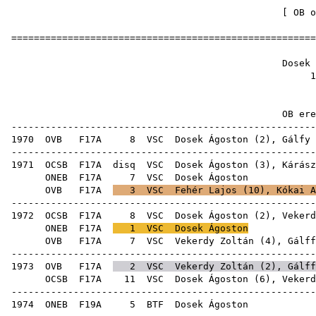
[
OB o
======================================================
Dosek 
1
OB ere
------------------------------------------------------
1970
OVB
F17A
8
VSC
Dosek Ágoston (
2
),
Gálfy 
------------------------------------------------------
1971
OCSB
F17A
disq
VSC
Dosek Ágoston (
3
),
Kárász
ONEB
F17A
7
VSC
Dose
OVB
F17A
3
VSC
Fehér Lajos
(
10
),
Kókai A
------------------------------------------------------
1972
OCSB
F17A
8
VSC
Dosek Ágoston (
2
),
Vekerd
ONEB
F17A
1
VSC
Dosek Ágoston
OVB
F17A
7
VSC
Vekerdy Zoltán
(
4
),
Gálff
------------------------------------------------------
1973
OVB
F17A
2
VSC
Vekerdy Zoltán
(
2
),
Gálff
OCSB
F17A
11
VSC
Dosek Ágoston (
6
),
Vekerd
------------------------------------------------------
1974
ONEB
F19A
5
BTF
Dose