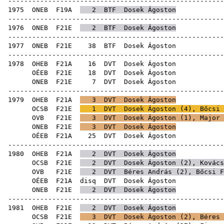
------------------------------------------------------
1975
ONEB
F19A
2
BTF
Dosek Ágoston
------------------------------------------------------
1976
ONEB
F21E
2
BTF
Dosek Ágoston
------------------------------------------------------
1977
ONEB
F21E
38
BTF
Dose
------------------------------------------------------
1978
OHEB
F21A
16
DVT
Dose
OÉEB
F21E
18
DVT
Dose
ONEB
F21E
7
DVT
Dose
------------------------------------------------------
1979
OHEB
F21A
3
DVT
Dosek Ágoston
OCSB
F21E
1
DVT
Dosek Ágoston (
4
),
Bőcsi 
OVB
F21E
3
DVT
Dosek Ágoston (
1
),
Major 
ONEB
F21E
3
DVT
Dosek Ágoston
OÉEB
F21A
25
DVT
Dose
------------------------------------------------------
1980
OHEB
F21A
2
DVT
Dosek Ágoston
OCSB
F21E
2
DVT
Dosek Ágoston (
2
),
Kovács
OVB
F21E
2
DVT
Béres András
(
2
),
Bőcsi F
OÉEB
F21A
disq
DVT
Dose
ONEB
F21E
2
DVT
Dosek Ágoston
------------------------------------------------------
1981
OHEB
F21E
2
DVT
Dosek Ágoston
OCSB
F21E
3
DVT
Dosek Ágoston (
2
),
Béres 