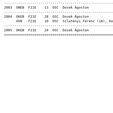
------------------------------------------------------
2003
ONEB
F21E
13
OSC
Dose
------------------------------------------------------
2004
OKEB
F21E
28
OSC
Dose
OVB
F21E
10
OSC
Szlatényi Ferenc
(
16
), Do
------------------------------------------------------
2005
OKEB
F21E
24
OSC
Dose
======================================================