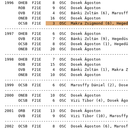
1996
OHEB
F21E
8
OSC
Dose
ROB
F21E
9
OSC
Dose
OVB
F21E
4
OSC
Bánki Zoltán
(
6
),
Marosff
ONEB
F21E
16
OSC
Dose
OCSB
F21E
3
OSC
Makra Zsigmond
(
6
),
Heged
------------------------------------------------------
1997
OHEB
F21E
6
OSC
Dose
OVB
F21E
7
OSC
Bánki Zoltán
(
9
),
Hegedűs
OCSB
F21E
8
OSC
Dosek Ágoston (
1
),
Hegedű
ONEB
F21E
20
OSC
Dose
------------------------------------------------------
1998
OHEB
F21E
7
OSC
Dose
ROB
F21E
15
OSC
Dose
OVB
F21E
4
OSC
Bánki Zoltán
(
1
),
Makra Z
ONEB
F21E
10
OSC
Dose
------------------------------------------------------
1999
OCSB
F21E
6
OSC
Marosffy Dániel
(
2
), Dose
------------------------------------------------------
2000
ONEB
F21E
10
OSC
Dose
OCSB
F21E
6
OSC
Vizi Tibor
(
4
), Dosek Ágo
------------------------------------------------------
2001
ORB
F21E
13
OSC
Dose
OVB
F21E
9
OSC
Vizi Tibor
(
10
),
Marosffy
------------------------------------------------------
2002
OCSB
F21E
8
OSC
Dosek Ágoston (
6
),
Marosf