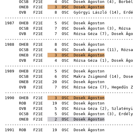
OCSB
F21E
4
OSC
Dosek Ágoston (
4
),
Borbél
ONEB
F21E
3
OSC
Dosek Ágoston
OVB
F21E
8
OSC
Györgyi László
(
14
),
Erdé
------------------------------------------------------
1987
OHEB
F21E
5
OSC
Dose
OCSB
F21E
7
OSC
Dosek Ágoston (
3
),
Rózsa 
OVB
F21E
7
OSC
Rózsa Géza
(
7
), Dosek Ágo
------------------------------------------------------
1988
OHEB
F21E
8
OSC
Dose
OCSB
F21E
6
OSC
Dosek Ágoston (
11
),
Rózsa
ONEB
F21E
3
OSC
Dosek Ágoston
OVB
F21E
4
OSC
Rózsa Géza
(
1
), Dosek Ágo
------------------------------------------------------
1989
OHEB
F21E
5
OSC
Dose
OCSB
F21E
6
OSC
Makra Zsigmond
(
14
), Dose
ONEB
F21E
20
OSC
Dose
OVB
F21E
7
OSC
Rózsa Géza
(
7
),
Hegedűs Z
------------------------------------------------------
1990
OHEB
F21E
3
OSC
Dosek Ágoston
ROB
F21E
19
OSC
Dose
OVB
F21E
5
OSC
Rózsa Géza
(
2
),
Szlatényi
OCSB
F21E
5
OSC
Dosek Ágoston (
3
),
Erdély
ONEB
F21E
2
OSC
Dosek Ágoston
------------------------------------------------------
1991
ROB
F21E
19
OSC
Dose