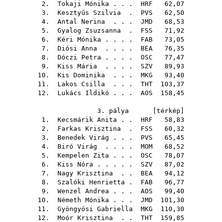
2.
Tokaji Mónika
. . .
HRF
62,07
3.
Kesztyűs Szilvia
.
PVS
62,50
4.
Antal Nerina
. . .
JMD
68,53
5.
Gyalog Zsuzsanna
.
FSS
71,92
6.
Kéri Mónika
. . . .
FAB
73,05
7.
Diósi Anna
. . . .
BEA
76,35
8.
Dóczi Petra
. . . .
OSC
77,47
9.
Kiss Mária
. . . .
SZV
89,93
10.
Kis Dominika
. . .
MKG
93,40
11.
Lakos Csilla
. . .
THT
103,37
12.
Lukács Ildikó
. . .
AOS
158,45
3. pálya [
térkép
]
1.
Kecsmárik Anita
. .
HRF
58,83
2.
Farkas Krisztina
.
FSS
60,32
3.
Benedek Virág
. . .
PVS
65,45
4.
Biró Virág
. . . .
MOM
68,52
5.
Kempelen Zita
. . .
OSC
78,07
6.
Kiss Nóra
. . . . .
SZV
87,02
7.
Nagy Krisztina
. .
BEA
94,12
8.
Szalóki Henrietta
.
FAB
96,77
9.
Wenzel Andrea
. . .
AOS
99,40
10.
Németh Mónika
. . .
JMD
101,30
11.
Gyöngyösi Gabriella
MKG
110,30
12.
Moór Krisztina
. .
THT
159,85