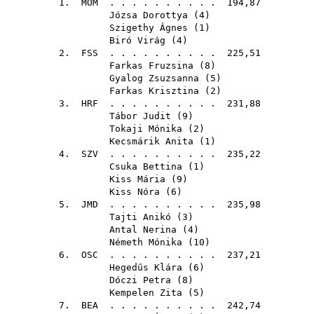
1.
MOM
. . . . . . . . . . 194,87
Józsa Dorottya
(
4
)
Szigethy Ágnes
(
1
)
Biró Virág
(
4
)
2.
FSS
. . . . . . . . . . 225,51
Farkas Fruzsina
(
8
)
Gyalog Zsuzsanna
(
5
)
Farkas Krisztina
(
2
)
3.
HRF
. . . . . . . . . . 231,88
Tábor Judit
(
9
)
Tokaji Mónika
(
2
)
Kecsmárik Anita
(
1
)
4.
SZV
. . . . . . . . . . 235,22
Csuka Bettina
(
1
)
Kiss Mária
(
9
)
Kiss Nóra
(
6
)
5.
JMD
. . . . . . . . . . 235,98
Tajti Anikó
(
3
)
Antal Nerina
(
4
)
Németh Mónika
(
10
)
6.
OSC
. . . . . . . . . . 237,21
Hegedűs Klára
(
6
)
Dóczi Petra
(
8
)
Kempelen Zita
(
5
)
7.
BEA
. . . . . . . . . . 242,74