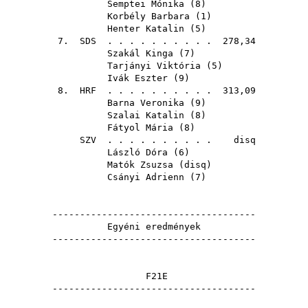
Semptei Mónika
(
8
)
Korbély Barbara
(
1
)
Henter Katalin
(
5
)
7.
SDS
. . . . . . . . . . 278,34
Szakál Kinga
(
7
)
Tarjányi Viktória
(
5
)
Ivák Eszter
(
9
)
8.
HRF
. . . . . . . . . . 313,09
Barna Veronika
(
9
)
Szalai Katalin
(
8
)
Fátyol Mária
(
8
)
SZV
. . . . . . . . . . disq
László Dóra
(
6
)
Matók Zsuzsa
(
disq
)
Csányi Adrienn
(
7
)
-------------------------------------
Egyéni eredmények
-------------------------------------
F21E
-------------------------------------