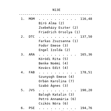
N13E
-------------------------------------
1.
MOM
. . . . . . . . . . 116,48
Bíró Alma
(
2
)
Zsebeházy Eszter
(
2
)
Friedrich Orsolya
(
1
)
2.
DTC
. . . . . . . . . . 137,50
Farkas Zsuzsanna
(
1
)
Fodor Emese
(
3
)
Engel Izolda
(
2
)
3.
ARA
. . . . . . . . . . 165,36
Kóródi Rita
(
5
)
Benke Noémi
(
4
)
Kovács Edit
(
4
)
4.
FAB
. . . . . . . . . . 178,51
Szunyogh Emese
(
4
)
Orbán Karolina
(
7
)
Szabó Ágnes
(
3
)
5.
JVS
. . . . . . . . . . 190,20
Balogh Katalin
(
3
)
Petró Annamária
(
6
)
Csikós Nóra
(
6
)
6.
PSE
. . . . . . . . . . 194,76