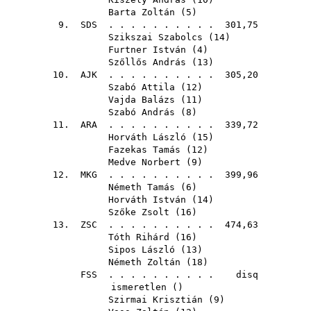
Barta Zoltán
(
5
)
9.
SDS
. . . . . . . . . . 301,75
Szikszai Szabolcs
(
14
)
Furtner István
(
4
)
Szőllős András
(
13
)
10.
AJK
. . . . . . . . . . 305,20
Szabó Attila
(
12
)
Vajda Balázs
(
11
)
Szabó András
(
8
)
11.
ARA
. . . . . . . . . . 339,72
Horváth László
(
15
)
Fazekas Tamás
(
12
)
Medve Norbert
(
9
)
12.
MKG
. . . . . . . . . . 399,96
Németh Tamás
(
6
)
Horváth István
(
14
)
Szőke Zsolt
(
16
)
13.
ZSC
. . . . . . . . . . 474,63
Tóth Rihárd
(
16
)
Sipos László
(
13
)
Németh Zoltán
(
18
)
FSS
. . . . . . . . . . disq
ismeretlen ()
Szirmai Krisztián
(
9
)