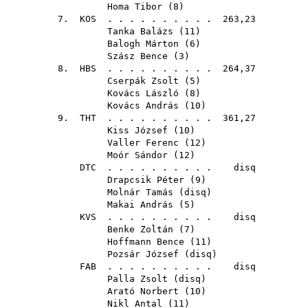
Homa Tibor
(
8
)
7.
KOS
. . . . . . . . . . 263,23
Tanka Balázs
(
11
)
Balogh Márton
(
6
)
Szász Bence
(
3
)
8.
HBS
. . . . . . . . . . 264,37
Cserpák Zsolt
(
5
)
Kovács László
(
8
)
Kovács András
(
10
)
9.
THT
. . . . . . . . . . 361,27
Kiss József
(
10
)
Valler Ferenc
(
12
)
Moór Sándor
(
12
)
DTC
. . . . . . . . . . disq
Drapcsik Péter
(
9
)
Molnár Tamás
(
disq
)
Makai András
(
5
)
KVS
. . . . . . . . . . disq
Benke Zoltán
(
7
)
Hoffmann Bence
(
11
)
Pozsár József
(
disq
)
FAB
. . . . . . . . . . disq
Palla Zsolt
(
disq
)
Arató Norbert
(
10
)
Nikl Antal
(
11
)