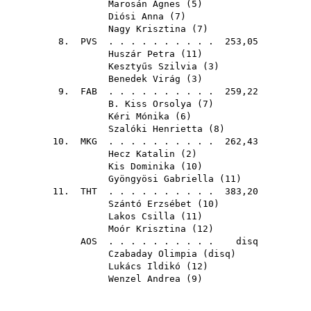
Marosán Ágnes
(
5
)
Diósi Anna
(
7
)
Nagy Krisztina
(
7
)
8.
PVS
. . . . . . . . . . 253,05
Huszár Petra
(
11
)
Kesztyűs Szilvia
(
3
)
Benedek Virág
(
3
)
9.
FAB
. . . . . . . . . . 259,22
B. Kiss Orsolya
(
7
)
Kéri Mónika
(
6
)
Szalóki Henrietta
(
8
)
10.
MKG
. . . . . . . . . . 262,43
Hecz Katalin
(
2
)
Kis Dominika
(
10
)
Gyöngyösi Gabriella
(
11
)
11.
THT
. . . . . . . . . . 383,20
Szántó Erzsébet
(
10
)
Lakos Csilla
(
11
)
Moór Krisztina
(
12
)
AOS
. . . . . . . . . . disq
Czabaday Olimpia
(
disq
)
Lukács Ildikó
(
12
)
Wenzel Andrea
(
9
)