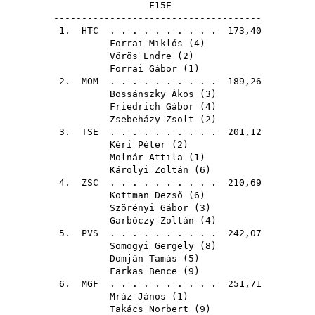
F15E
-------------------------------------
1.
HTC
. . . . . . . . . . 173,40
Forrai Miklós
(
4
)
Vörös Endre
(
2
)
Forrai Gábor
(
1
)
2.
MOM
. . . . . . . . . . 189,26
Bossánszky Ákos
(
3
)
Friedrich Gábor
(
4
)
Zsebeházy Zsolt
(
2
)
3.
TSE
. . . . . . . . . . 201,12
Kéri Péter
(
2
)
Molnár Attila
(
1
)
Károlyi Zoltán
(
6
)
4.
ZSC
. . . . . . . . . . 210,69
Kottman Dezső
(
6
)
Szörényi Gábor
(
3
)
Garbóczy Zoltán
(
4
)
5.
PVS
. . . . . . . . . . 242,07
Somogyi Gergely
(
8
)
Domján Tamás
(
5
)
Farkas Bence
(
9
)
6.
MGF
. . . . . . . . . . 251,71
Mráz János
(
1
)
Takács Norbert
(
9
)