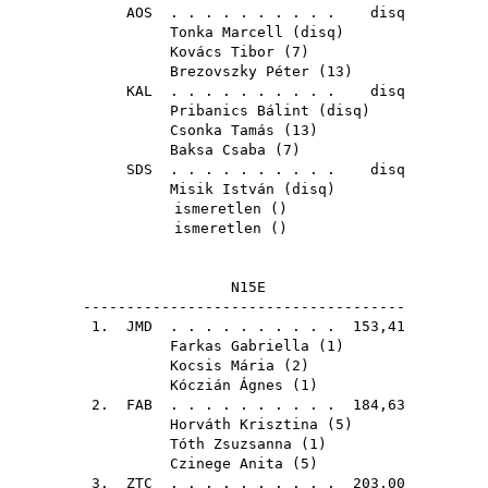
AOS
. . . . . . . . . . disq
Tonka Marcell
(
disq
)
Kovács Tibor
(
7
)
Brezovszky Péter
(
13
)
KAL
. . . . . . . . . . disq
Pribanics Bálint
(
disq
)
Csonka Tamás
(
13
)
Baksa Csaba
(
7
)
SDS
. . . . . . . . . . disq
Misik István
(
disq
)
ismeretlen ()
ismeretlen ()
N15E
-------------------------------------
1.
JMD
. . . . . . . . . . 153,41
Farkas Gabriella
(
1
)
Kocsis Mária
(
2
)
Kóczián Ágnes
(
1
)
2.
FAB
. . . . . . . . . . 184,63
Horváth Krisztina
(
5
)
Tóth Zsuzsanna
(
1
)
Czinege Anita
(
5
)
3.
ZTC
. . . . . . . . . . 203,00