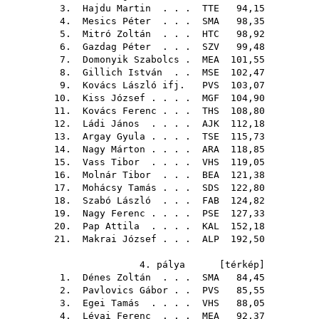
3.
Hajdu Martin
. . .
TTE
94,15
4.
Mesics Péter
. . .
SMA
98,35
5.
Mitró Zoltán
. . .
HTC
98,92
6.
Gazdag Péter
. . .
SZV
99,48
7.
Domonyik Szabolcs
.
MEA
101,55
8.
Gillich István
. .
MSE
102,47
9.
Kovács László ifj.
PVS
103,07
10.
Kiss József
. . . .
MGF
104,90
11.
Kovács Ferenc
. . .
THS
108,80
12.
Ládi János
. . . .
AJK
112,18
13.
Argay Gyula
. . . .
TSE
115,73
14.
Nagy Márton
. . . .
ARA
118,85
15.
Vass Tibor
. . . .
VHS
119,05
16.
Molnár Tibor
. . .
BEA
121,38
17.
Mohácsy Tamás
. . .
SDS
122,80
18.
Szabó László
. . .
FAB
124,82
19.
Nagy Ferenc
. . . .
PSE
127,33
20.
Pap Attila
. . . .
KAL
152,18
21.
Makrai József
. . .
ALP
192,50
4. pálya [
térkép
]
1.
Dénes Zoltán
. . .
SMA
84,45
2.
Pavlovics Gábor
. .
PVS
85,55
3.
Egei Tamás
. . . .
VHS
88,05
4.
Lévai Ferenc
. . .
MEA
92,37