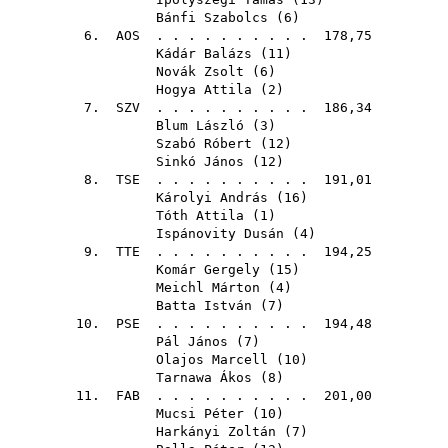
Bánfi Szabolcs
(
6
)
6.
AOS
. . . . . . . . . . 178,75
Kádár Balázs
(
11
)
Novák Zsolt
(
6
)
Hogya Attila
(
2
)
7.
SZV
. . . . . . . . . . 186,34
Blum László
(
3
)
Szabó Róbert
(
12
)
Sinkó János
(
12
)
8.
TSE
. . . . . . . . . . 191,01
Károlyi András
(
16
)
Tóth Attila
(
1
)
Ispánovity Dusán
(
4
)
9.
TTE
. . . . . . . . . . 194,25
Komár Gergely
(
15
)
Meichl Márton
(
4
)
Batta István
(
7
)
10.
PSE
. . . . . . . . . . 194,48
Pál János
(
7
)
Olajos Marcell
(
10
)
Tarnawa Ákos
(
8
)
11.
FAB
. . . . . . . . . . 201,00
Mucsi Péter
(
10
)
Harkányi Zoltán
(
7
)