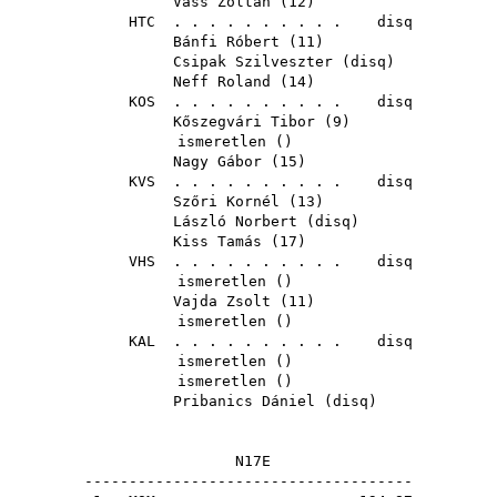
Vass Zoltán
(
12
)
HTC
. . . . . . . . . . disq
Bánfi Róbert
(
11
)
Csipak Szilveszter
(
disq
)
Neff Roland
(
14
)
KOS
. . . . . . . . . . disq
Kőszegvári Tibor
(
9
)
ismeretlen ()
Nagy Gábor
(
15
)
KVS
. . . . . . . . . . disq
Szőri Kornél
(
13
)
László Norbert
(
disq
)
Kiss Tamás
(
17
)
VHS
. . . . . . . . . . disq
ismeretlen ()
Vajda Zsolt
(
11
)
ismeretlen ()
KAL
. . . . . . . . . . disq
ismeretlen ()
ismeretlen ()
Pribanics Dániel
(
disq
)
N17E
-------------------------------------