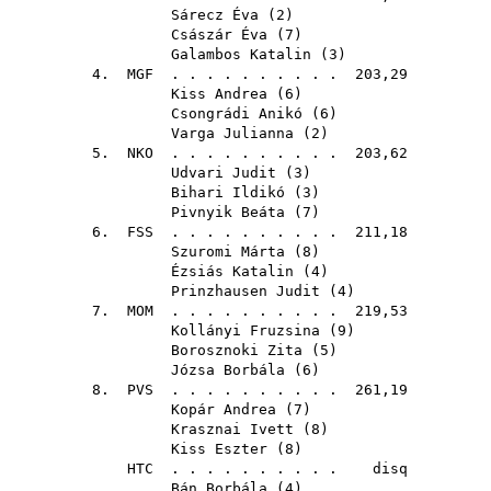
Sárecz Éva
(
2
)
Császár Éva
(
7
)
Galambos Katalin
(
3
)
4.
MGF
. . . . . . . . . . 203,29
Kiss Andrea
(
6
)
Csongrádi Anikó
(
6
)
Varga Julianna
(
2
)
5.
NKO
. . . . . . . . . . 203,62
Udvari Judit
(
3
)
Bihari Ildikó
(
3
)
Pivnyik Beáta
(
7
)
6.
FSS
. . . . . . . . . . 211,18
Szuromi Márta
(
8
)
Ézsiás Katalin
(
4
)
Prinzhausen Judit
(
4
)
7.
MOM
. . . . . . . . . . 219,53
Kollányi Fruzsina
(
9
)
Borosznoki Zita
(
5
)
Józsa Borbála
(
6
)
8.
PVS
. . . . . . . . . . 261,19
Kopár Andrea
(
7
)
Krasznai Ivett
(
8
)
Kiss Eszter
(
8
)
HTC
. . . . . . . . . . disq
Bán Borbála
(
4
)