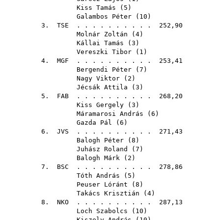
Kiss Tamás
(
5
)
Galambos Péter
(
10
)
3.
TSE
. . . . . . . . . . 252,90
Molnár Zoltán
(
4
)
Kállai Tamás
(
3
)
Vereszki Tibor
(
1
)
4.
MGF
. . . . . . . . . . 253,41
Bergendi Péter
(
7
)
Nagy Viktor
(
2
)
Jécsák Attila
(
3
)
5.
FAB
. . . . . . . . . . 268,20
Kiss Gergely
(
3
)
Máramarosi András
(
6
)
Gazda Pál
(
6
)
6.
JVS
. . . . . . . . . . 271,43
Balogh Péter
(
8
)
Juhász Roland
(
7
)
Balogh Márk
(
2
)
7.
BSC
. . . . . . . . . . 278,86
Tóth András
(
5
)
Peuser Lóránt
(
8
)
Takács Krisztián
(
4
)
8.
NKO
. . . . . . . . . . 287,13
Loch Szabolcs
(
10
)
Kiszely András
(
10
)