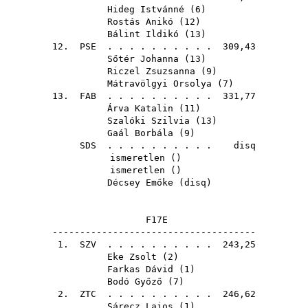
Hideg Istvánné
(
6
)
Rostás Anikó
(
12
)
Bálint Ildikó
(
13
)
12.
PSE
. . . . . . . . . . 309,43
Sőtér Johanna
(
13
)
Riczel Zsuzsanna
(
9
)
Mátravölgyi Orsolya
(
7
)
13.
FAB
. . . . . . . . . . 331,77
Árva Katalin
(
11
)
Szalóki Szilvia
(
13
)
Gaál Borbála
(
9
)
SDS
. . . . . . . . . . disq
ismeretlen ()
ismeretlen ()
Décsey Emőke
(
disq
)
F17E
-------------------------------------
1.
SZV
. . . . . . . . . . 243,25
Eke Zsolt
(
2
)
Farkas Dávid
(
1
)
Bodó Győző
(
7
)
2.
ZTC
. . . . . . . . . . 246,62
Sárecz Lajos
(
1
)