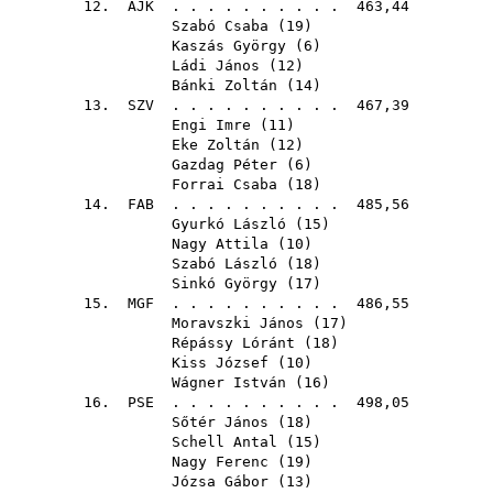
12.
AJK
. . . . . . . . . . 463,44
Szabó Csaba
(
19
)
Kaszás György
(
6
)
Ládi János
(
12
)
Bánki Zoltán
(
14
)
13.
SZV
. . . . . . . . . . 467,39
Engi Imre
(
11
)
Eke Zoltán
(
12
)
Gazdag Péter
(
6
)
Forrai Csaba
(
18
)
14.
FAB
. . . . . . . . . . 485,56
Gyurkó László
(
15
)
Nagy Attila
(
10
)
Szabó László
(
18
)
Sinkó György
(
17
)
15.
MGF
. . . . . . . . . . 486,55
Moravszki János
(
17
)
Répássy Lóránt
(
18
)
Kiss József
(
10
)
Wágner István
(
16
)
16.
PSE
. . . . . . . . . . 498,05
Sőtér János
(
18
)
Schell Antal
(
15
)
Nagy Ferenc
(
19
)
Józsa Gábor
(
13
)