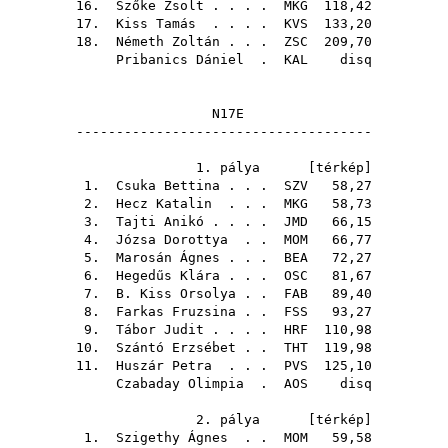
16.
Szőke Zsolt
. . . .
MKG
118,42
17.
Kiss Tamás
. . . .
KVS
133,20
18.
Németh Zoltán
. . .
ZSC
209,70
Pribanics Dániel
.
KAL
disq
N17E
-------------------------------------
1. pálya [
térkép
]
1.
Csuka Bettina
. . .
SZV
58,27
2.
Hecz Katalin
. . .
MKG
58,73
3.
Tajti Anikó
. . . .
JMD
66,15
4.
Józsa Dorottya
. .
MOM
66,77
5.
Marosán Ágnes
. . .
BEA
72,27
6.
Hegedűs Klára
. . .
OSC
81,67
7.
B. Kiss Orsolya
. .
FAB
89,40
8.
Farkas Fruzsina
. .
FSS
93,27
9.
Tábor Judit
. . . .
HRF
110,98
10.
Szántó Erzsébet
. .
THT
119,98
11.
Huszár Petra
. . .
PVS
125,10
Czabaday Olimpia
.
AOS
disq
2. pálya [
térkép
]
1.
Szigethy Ágnes
. .
MOM
59,58