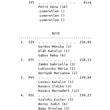
JVS
. . . . . . . . . . disq
Petró Géza
(
16
)
ismeretlen ()
ismeretlen ()
ismeretlen ()
N21E
-------------------------------------
1.
SZV
. . . . . . . . . . 216,85
Gordos Mónika
(
2
)
Oláh Katalin
(
1
)
Gábos Réka
(
6
)
2.
DTC
. . . . . . . . . . 218,13
Zámbó Gabriella
(
3
)
Lubinszki Mária
(
2
)
Hornyák Marianna
(
2
)
3.
PVS
. . . . . . . . . . 239,04
Lovasi Katalin
(
1
)
Kovács Ildikó
(
3
)
Kovács Bernadett
(
12
)
4.
OSC
. . . . . . . . . . 239,27
Szalóki Eszter
(
5
)
Boros Judit
(
6
)
Nagy Orsolya
(
3
)