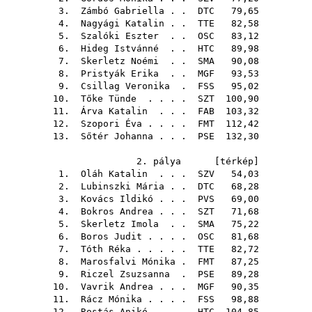
3.
Zámbó Gabriella
. .
DTC
79,65
4.
Nagyági Katalin
. .
TTE
82,58
5.
Szalóki Eszter
. .
OSC
83,12
6.
Hideg Istvánné
. .
HTC
89,98
7.
Skerletz Noémi
. .
SMA
90,08
8.
Pristyák Erika
. .
MGF
93,53
9.
Csillag Veronika
.
FSS
95,02
10.
Tőke Tünde
. . . .
SZT
100,90
11.
Árva Katalin
. . .
FAB
103,32
12.
Szopori Éva
. . . .
FMT
112,42
13.
Sőtér Johanna
. . .
PSE
132,30
2. pálya [
térkép
]
1.
Oláh Katalin
. . .
SZV
54,03
2.
Lubinszki Mária
. .
DTC
68,28
3.
Kovács Ildikó
. . .
PVS
69,00
4.
Bokros Andrea
. . .
SZT
71,68
5.
Skerletz Imola
. .
SMA
75,22
6.
Boros Judit
. . . .
OSC
81,68
7.
Tóth Réka
. . . . .
TTE
82,72
8.
Marosfalvi Mónika
.
FMT
87,25
9.
Riczel Zsuzsanna
.
PSE
89,28
10.
Vavrik Andrea
. . .
MGF
90,35
11.
Rácz Mónika
. . . .
FSS
98,88
12.
Rostás Anikó
. . .
HTC
104,85