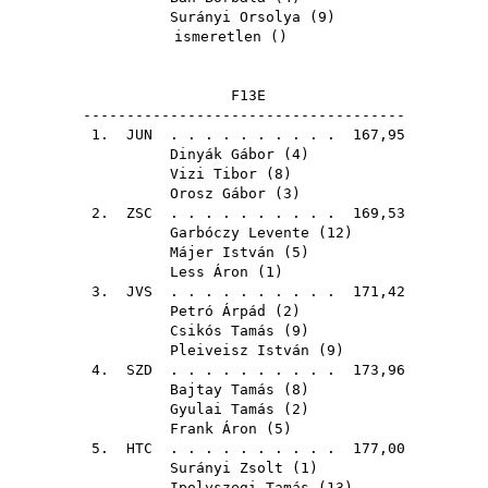
Surányi Orsolya
(
9
)
ismeretlen ()
F13E
-------------------------------------
1.
JUN
. . . . . . . . . . 167,95
Dinyák Gábor
(
4
)
Vizi Tibor
(
8
)
Orosz Gábor
(
3
)
2.
ZSC
. . . . . . . . . . 169,53
Garbóczy Levente
(
12
)
Májer István
(
5
)
Less Áron
(
1
)
3.
JVS
. . . . . . . . . . 171,42
Petró Árpád
(
2
)
Csikós Tamás
(
9
)
Pleiveisz István
(
9
)
4.
SZD
. . . . . . . . . . 173,96
Bajtay Tamás
(
8
)
Gyulai Tamás
(
2
)
Frank Áron
(
5
)
5.
HTC
. . . . . . . . . . 177,00
Surányi Zsolt
(
1
)
Ipolyszegi Tamás
(
13
)