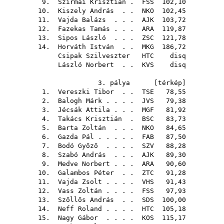
9.
Szirmai Krisztián
.
FSS
102,10
10.
Kiszely András
. .
NKO
102,45
11.
Vajda Balázs
. . .
AJK
103,72
12.
Fazekas Tamás
. . .
ARA
119,87
13.
Sipos László
. . .
ZSC
121,78
14.
Horváth István
. .
MKG
186,72
Csipak Szilveszter
HTC
disq
László Norbert
. .
KVS
disq
3. pálya [
térkép
]
1.
Vereszki Tibor
. .
TSE
78,55
2.
Balogh Márk
. . . .
JVS
79,38
3.
Jécsák Attila
. . .
MGF
81,92
4.
Takács Krisztián
.
BSC
83,73
5.
Barta Zoltán
. . .
NKO
84,65
6.
Gazda Pál
. . . . .
FAB
87,50
7.
Bodó Győző
. . . .
SZV
88,28
8.
Szabó András
. . .
AJK
89,30
9.
Medve Norbert
. . .
ARA
90,60
10.
Galambos Péter
. .
ZTC
91,28
11.
Vajda Zsolt
. . . .
VHS
91,43
12.
Vass Zoltán
. . . .
FSS
97,93
13.
Szőllős András
. .
SDS
100,00
14.
Neff Roland
. . . .
HTC
105,18
15.
Nagy Gábor
. . . .
KOS
115,17