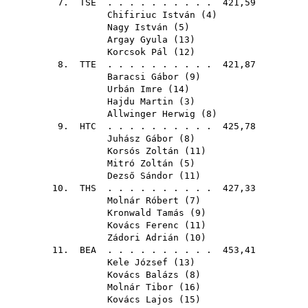
7.
TSE
. . . . . . . . . . 421,59
Chifiriuc István
(
4
)
Nagy István
(
5
)
Argay Gyula
(
13
)
Korcsok Pál
(
12
)
8.
TTE
. . . . . . . . . . 421,87
Baracsi Gábor
(
9
)
Urbán Imre
(
14
)
Hajdu Martin
(
3
)
Allwinger Herwig
(
8
)
9.
HTC
. . . . . . . . . . 425,78
Juhász Gábor
(
8
)
Korsós Zoltán
(
11
)
Mitró Zoltán
(
5
)
Dezső Sándor
(
11
)
10.
THS
. . . . . . . . . . 427,33
Molnár Róbert
(
7
)
Kronwald Tamás
(
9
)
Kovács Ferenc
(
11
)
Zádori Adrián
(
10
)
11.
BEA
. . . . . . . . . . 453,41
Kele József
(
13
)
Kovács Balázs
(
8
)
Molnár Tibor
(
16
)
Kovács Lajos
(
15
)