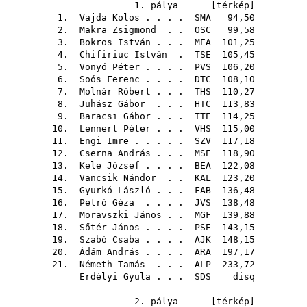
1. pálya [
térkép
]
1.
Vajda Kolos
. . . .
SMA
94,50
2.
Makra Zsigmond
. .
OSC
99,58
3.
Bokros István
. . .
MEA
101,25
4.
Chifiriuc István
.
TSE
105,45
5.
Vonyó Péter
. . . .
PVS
106,20
6.
Soós Ferenc
. . . .
DTC
108,10
7.
Molnár Róbert
. . .
THS
110,27
8.
Juhász Gábor
. . .
HTC
113,83
9.
Baracsi Gábor
. . .
TTE
114,25
10.
Lennert Péter
. . .
VHS
115,00
11.
Engi Imre
. . . . .
SZV
117,18
12.
Cserna András
. . .
MSE
118,90
13.
Kele József
. . . .
BEA
122,08
14.
Vancsik Nándor
. .
KAL
123,20
15.
Gyurkó László
. . .
FAB
136,48
16.
Petró Géza
. . . .
JVS
138,48
17.
Moravszki János
. .
MGF
139,88
18.
Sőtér János
. . . .
PSE
143,15
19.
Szabó Csaba
. . . .
AJK
148,15
20.
Ádám András
. . . .
ARA
197,17
21.
Németh Tamás
. . .
ALP
233,72
Erdélyi Gyula
. . .
SDS
disq
2. pálya [
térkép
]