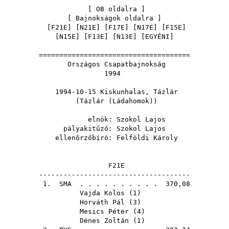
[
OB oldalra
]
[
Bajnokságok oldalra
]
[
F21E
] [
N21E
] [
F17E
] [
N17E
] [
F15E
]
[
N15E
] [
F13E
] [
N13E
] [
EGYÉNI
]
=====================================
Országos Csapatbajnokság
1994
1994-10-15 Kiskunhalas, Tázlár
(Tázlár (Ládahomok))
elnök:
Szokol Lajos
pályakitűző:
Szokol Lajos
ellenőrzőbíró:
Felföldi Károly
F21E
-------------------------------------
1.
SMA
. . . . . . . . . . 370,08
Vajda Kolos
(
1
)
Horváth Pál
(
3
)
Mesics Péter
(
4
)
Dénes Zoltán
(
1
)