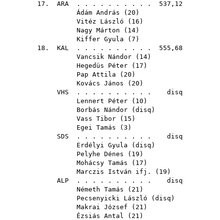
17.
ARA
. . . . . . . . . . 537,12
Ádám András
(
20
)
Vitéz László
(
16
)
Nagy Márton
(
14
)
Kiffer Gyula
(
7
)
18.
KAL
. . . . . . . . . . 555,68
Vancsik Nándor
(
14
)
Hegedüs Péter
(
17
)
Pap Attila
(
20
)
Kovács János
(
20
)
VHS
. . . . . . . . . . disq
Lennert Péter
(
10
)
Borbás Nándor
(
disq
)
Vass Tibor
(
15
)
Egei Tamás
(
3
)
SDS
. . . . . . . . . . disq
Erdélyi Gyula
(
disq
)
Pelyhe Dénes
(
19
)
Mohácsy Tamás
(
17
)
Marczis István ifj.
(
19
)
ALP
. . . . . . . . . . disq
Németh Tamás
(
21
)
Pecsenyicki László
(
disq
)
Makrai József
(
21
)
Ézsiás Antal
(
21
)