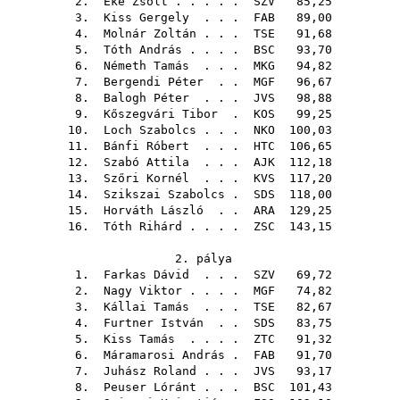
2.
Eke Zsolt
. . . . .
SZV
85,25
3.
Kiss Gergely
. . .
FAB
89,00
4.
Molnár Zoltán
. . .
TSE
91,68
5.
Tóth András
. . . .
BSC
93,70
6.
Németh Tamás
. . .
MKG
94,82
7.
Bergendi Péter
. .
MGF
96,67
8.
Balogh Péter
. . .
JVS
98,88
9.
Kőszegvári Tibor
.
KOS
99,25
10.
Loch Szabolcs
. . .
NKO
100,03
11.
Bánfi Róbert
. . .
HTC
106,65
12.
Szabó Attila
. . .
AJK
112,18
13.
Szőri Kornél
. . .
KVS
117,20
14.
Szikszai Szabolcs
.
SDS
118,00
15.
Horváth László
. .
ARA
129,25
16.
Tóth Rihárd
. . . .
ZSC
143,15
2. pálya
1.
Farkas Dávid
. . .
SZV
69,72
2.
Nagy Viktor
. . . .
MGF
74,82
3.
Kállai Tamás
. . .
TSE
82,67
4.
Furtner István
. .
SDS
83,75
5.
Kiss Tamás
. . . .
ZTC
91,32
6.
Máramarosi András
.
FAB
91,70
7.
Juhász Roland
. . .
JVS
93,17
8.
Peuser Lóránt
. . .
BSC
101,43