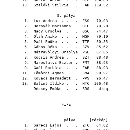
13.
Szalóki Szilvia
. .
FAB
139,52
3. pálya
1.
Lux Andrea
. . . .
FSS
70,03
2.
Hornyák Marianna
.
DTC
70,20
3.
Nagy Orsolya
. . .
OSC
74,47
4.
Oláh Anikó
. . . .
MGF
79,10
5.
Paál Emőke
. . . .
TTE
80,35
6.
Gábos Réka
. . . .
SZV
85,62
7.
Mátravölgyi Orsolya
PSE
87,85
8.
Kocsis Andrea
. . .
SZT
88,48
9.
Marosfalvi Eszter
.
FMT
88,93
9.
Gaál Borbála
. . .
FAB
88,93
11.
Tömördi Ágnes
. . .
SMA
90,97
12.
Kovács Bernadett
.
PVS
96,47
13.
Bálint Ildikó
. . .
HTC
106,48
Décsey Emőke
. . .
SDS
disq
F17E
-------------------------------------
1. pálya [
térkép
]
1.
Sárecz Lajos
. . .
ZTC
64,02