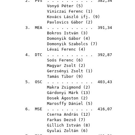
2.
PVS
. . . . . . . . . . 382,34
Vonyó Péter
(
5
)
Viniczai Ferenc
(
1
)
Kovács László ifj.
(
9
)
Pavlovics Gábor
(
2
)
3.
MEA
. . . . . . . . . . 391,34
Bokros István
(
3
)
Domonyik Gábor
(
4
)
Domonyik Szabolcs
(
7
)
Lévai Ferenc
(
4
)
4.
DTC
. . . . . . . . . . 392,87
Soós Ferenc
(
6
)
Magyar Zsolt
(
2
)
Gerzsényi Zsolt
(
1
)
Tamás Tibor
(
9
)
5.
OSC
. . . . . . . . . . 403,43
Makra Zsigmond
(
2
)
Gárdonyi Márk
(
13
)
Dosek Ágoston
(
2
)
Marosffy Dániel
(
5
)
6.
MSE
. . . . . . . . . . 416,07
Cserna András
(
12
)
Farkas Dezső
(
7
)
Gillich István
(
8
)
Gyulai Zoltán
(
6
)