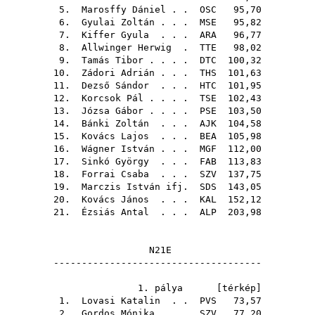
5.
Marosffy Dániel
. .
OSC
95,70
6.
Gyulai Zoltán
. . .
MSE
95,82
7.
Kiffer Gyula
. . .
ARA
96,77
8.
Allwinger Herwig
.
TTE
98,02
9.
Tamás Tibor
. . . .
DTC
100,32
10.
Zádori Adrián
. . .
THS
101,63
11.
Dezső Sándor
. . .
HTC
101,95
12.
Korcsok Pál
. . . .
TSE
102,43
13.
Józsa Gábor
. . . .
PSE
103,50
14.
Bánki Zoltán
. . .
AJK
104,58
15.
Kovács Lajos
. . .
BEA
105,98
16.
Wágner István
. . .
MGF
112,00
17.
Sinkó György
. . .
FAB
113,83
18.
Forrai Csaba
. . .
SZV
137,75
19.
Marczis István ifj.
SDS
143,05
20.
Kovács János
. . .
KAL
152,12
21.
Ézsiás Antal
. . .
ALP
203,98
N21E
-------------------------------------
1. pálya [
térkép
]
1.
Lovasi Katalin
. .
PVS
73,57
2.
Gordos Mónika
. . .
SZV
77,20