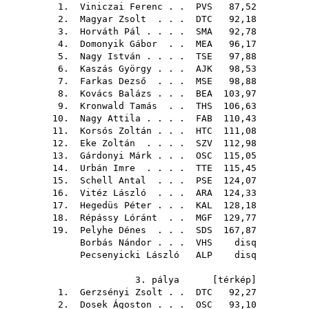
1.
Viniczai Ferenc
. .
PVS
87,52
2.
Magyar Zsolt
. . .
DTC
92,18
3.
Horváth Pál
. . . .
SMA
92,78
4.
Domonyik Gábor
. .
MEA
96,17
5.
Nagy István
. . . .
TSE
97,88
6.
Kaszás György
. . .
AJK
98,53
7.
Farkas Dezső
. . .
MSE
98,88
8.
Kovács Balázs
. . .
BEA
103,97
9.
Kronwald Tamás
. .
THS
106,63
10.
Nagy Attila
. . . .
FAB
110,43
11.
Korsós Zoltán
. . .
HTC
111,08
12.
Eke Zoltán
. . . .
SZV
112,98
13.
Gárdonyi Márk
. . .
OSC
115,05
14.
Urbán Imre
. . . .
TTE
115,45
15.
Schell Antal
. . .
PSE
124,07
16.
Vitéz László
. . .
ARA
124,33
17.
Hegedüs Péter
. . .
KAL
128,18
18.
Répássy Lóránt
. .
MGF
129,77
19.
Pelyhe Dénes
. . .
SDS
167,87
Borbás Nándor
. . .
VHS
disq
Pecsenyicki László
ALP
disq
3. pálya [
térkép
]
1.
Gerzsényi Zsolt
. .
DTC
92,27
2.
Dosek Ágoston
. . .
OSC
93,10