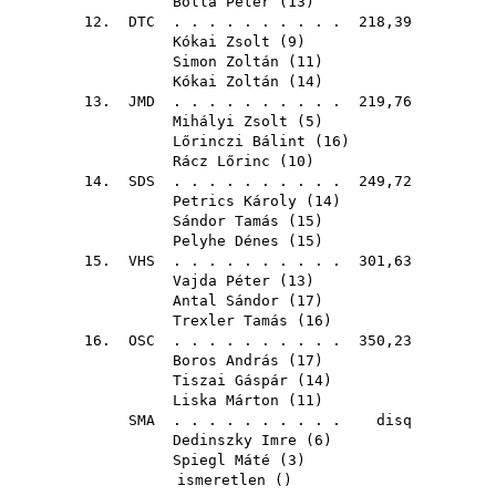
Bolla Péter
(
13
)
12.
DTC
. . . . . . . . . . 218,39
Kókai Zsolt
(
9
)
Simon Zoltán
(
11
)
Kókai Zoltán
(
14
)
13.
JMD
. . . . . . . . . . 219,76
Mihályi Zsolt
(
5
)
Lőrinczi Bálint
(
16
)
Rácz Lőrinc
(
10
)
14.
SDS
. . . . . . . . . . 249,72
Petrics Károly
(
14
)
Sándor Tamás
(
15
)
Pelyhe Dénes
(
15
)
15.
VHS
. . . . . . . . . . 301,63
Vajda Péter
(
13
)
Antal Sándor
(
17
)
Trexler Tamás
(
16
)
16.
OSC
. . . . . . . . . . 350,23
Boros András
(
17
)
Tiszai Gáspár
(
14
)
Liska Márton
(
11
)
SMA
. . . . . . . . . . disq
Dedinszky Imre
(
6
)
Spiegl Máté
(
3
)
ismeretlen ()