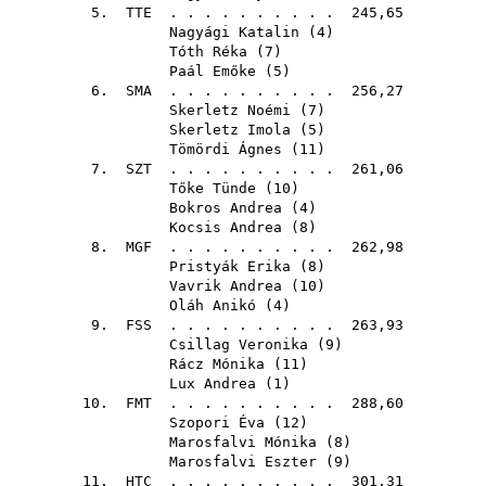
5.
TTE
. . . . . . . . . . 245,65
Nagyági Katalin
(
4
)
Tóth Réka
(
7
)
Paál Emőke
(
5
)
6.
SMA
. . . . . . . . . . 256,27
Skerletz Noémi
(
7
)
Skerletz Imola
(
5
)
Tömördi Ágnes
(
11
)
7.
SZT
. . . . . . . . . . 261,06
Tőke Tünde
(
10
)
Bokros Andrea
(
4
)
Kocsis Andrea
(
8
)
8.
MGF
. . . . . . . . . . 262,98
Pristyák Erika
(
8
)
Vavrik Andrea
(
10
)
Oláh Anikó
(
4
)
9.
FSS
. . . . . . . . . . 263,93
Csillag Veronika
(
9
)
Rácz Mónika
(
11
)
Lux Andrea
(
1
)
10.
FMT
. . . . . . . . . . 288,60
Szopori Éva
(
12
)
Marosfalvi Mónika
(
8
)
Marosfalvi Eszter
(
9
)
11.
HTC
. . . . . . . . . . 301,31