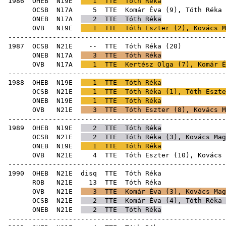
1986
OHEB
N19E
1
TTE
Tóth Réka
OCSB
N17A
5
TTE
Komár Éva
(
9
), Tóth Réka 
ONEB
N17A
2
TTE
Tóth Réka
OVB
N19E
1
TTE
Tóth Eszter
(
2
),
Kovács M
-----------------------------------------------------
1987
OCSB
N21E
--
TTE
Tóth Réka
(
20
ONEB
N17A
3
TTE
Tóth Réka
OVB
N17A
1
TTE
Kertész Olga
(
7
),
Komár É
-----------------------------------------------------
1988
OHEB
N19E
1
TTE
Tóth Réka
OCSB
N21E
1
TTE
Tóth Réka (
1
),
Tóth Eszte
ONEB
N19E
1
TTE
Tóth Réka
OVB
N21E
3
TTE
Tóth Eszter
(
8
),
Kovács M
-----------------------------------------------------
1989
OHEB
N19E
2
TTE
Tóth Réka
OCSB
N21E
2
TTE
Tóth Réka (
3
),
Kovács Mag
ONEB
N19E
1
TTE
Tóth Réka
OVB
N21E
4
TTE
Tóth Eszter
(
10
),
Kovács 
-----------------------------------------------------
1990
OHEB
N21E
disq
TTE
Tóth
ROB
N21E
13
TTE
Tóth
OVB
N21E
3
TTE
Komár Éva
(
3
),
Kovács Mag
OCSB
N21E
2
TTE
Komár Éva
(
4
), Tóth Réka 
ONEB
N21E
2
TTE
Tóth Réka
-----------------------------------------------------