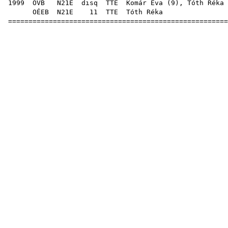
1999
OVB
N21E
disq
TTE
Komár Éva
(
9
), Tóth Réka 
OÉEB
N21E
11
TTE
Tóth
=====================================================