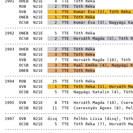
1991
OHEB
N21E
4
TTE
Tóth
ROB
N21E
2
TTE
Tóth Réka
OVB
N21E
1
TTE
Komár Éva
(
2
), Tóth Réka 
ONEB
N21E
1
TTE
Tóth Réka
OCSB
N21E
2
TTE
Komár Éva
(
3
),
Nagyági Ka
-----------------------------------------------------
1992
ONEB
N21E
5
TTE
Tóth
OCSB
N21E
2
TTE
Horváth Magda
(
3
), Tóth R
-----------------------------------------------------
1993
OHEB
N21E
2
TTE
Tóth Réka
ROB
N21E
3
TTE
Tóth Réka
OVB
N21E
7
TTE
Horváth Magda
(
10
), Tóth 
OCSB
N21E
3
TTE
Paál Emőke
(
4
),
Nagyági K
ONEB
N21E
3
TTE
Tóth Réka
-----------------------------------------------------
1994
ROB
N21E
25
TTE
Tóth
OVB
N21E
1
TTE
Tóth Réka (
1
),
Horváth Ma
OCSB
N21E
5
TTE
Nagyági Katalin
(
4
), Tóth
-----------------------------------------------------
1995
OVB
N21E
8
TTE
Horváth Magda
(
10
),
Csere
OCSB
N21E
11
TTE
Cseresnyés Ágnes
(
8
),
Pel
-----------------------------------------------------
1997
OVB
N21E
disq
TTE
Pelhős Lívia
(
disq
), Tóth
OCSB
N21E
5
TTE
Tóth Réka (
7
),
Horváth Ma
-----------------------------------------------------