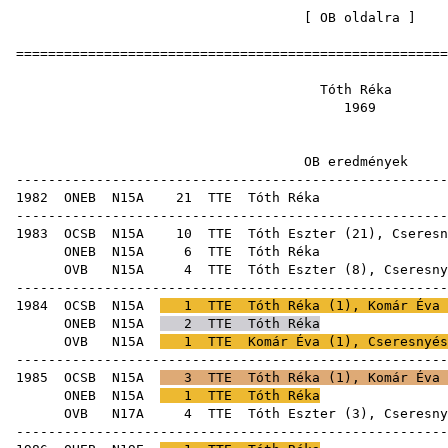
[
OB oldalra
=====================================================
Tóth 
19
OB eredm
-----------------------------------------------------
1982
ONEB
N15A
21
TTE
Tóth
-----------------------------------------------------
1983
OCSB
N15A
10
TTE
Tóth Eszter
(
21
),
Cseresn
ONEB
N15A
6
TTE
Tóth
OVB
N15A
4
TTE
Tóth Eszter
(
8
),
Cseresny
-----------------------------------------------------
1984
OCSB
N15A
1
TTE
Tóth Réka (
1
),
Komár Éva
ONEB
N15A
2
TTE
Tóth Réka
OVB
N15A
1
TTE
Komár Éva
(
1
),
Cseresnyés
-----------------------------------------------------
1985
OCSB
N15A
3
TTE
Tóth Réka (
1
),
Komár Éva
ONEB
N15A
1
TTE
Tóth Réka
OVB
N17A
4
TTE
Tóth Eszter
(
3
),
Cseresny
-----------------------------------------------------