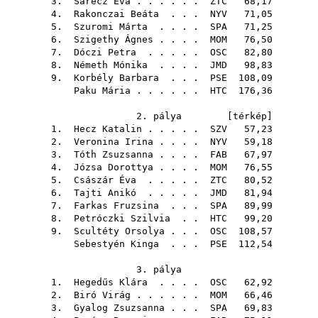
3.
Sárecz Éva
. . . . . .
ZTC
68,17
4.
Rakonczai Beáta
. . .
NYV
71,05
5.
Szuromi Márta
. . . .
SPA
71,25
6.
Szigethy Ágnes
. . . .
MOM
76,50
7.
Dóczi Petra
. . . . .
OSC
82,80
8.
Németh Mónika
. . . .
JMD
98,83
9.
Korbély Barbara
. . .
PSE
108,09
Paku Mária
. . . . . .
HTC
176,36
2. pálya [
térkép
]
1.
Hecz Katalin
. . . . .
SZV
57,23
2.
Veronina Irina
. . . .
NYV
59,18
3.
Tóth Zsuzsanna
. . . .
FAB
67,97
4.
Józsa Dorottya
. . . .
MOM
76,55
5.
Császár Éva
. . . . .
ZTC
80,52
6.
Tajti Anikó
. . . . .
JMD
81,94
7.
Farkas Fruzsina
. . .
SPA
89,99
8.
Petróczki Szilvia
. .
HTC
99,20
9.
Scultéty Orsolya
. . .
OSC
108,57
Sebestyén Kinga
. . .
PSE
112,54
3. pálya
1.
Hegedűs Klára
. . . .
OSC
62,92
2.
Biró Virág
. . . . . .
MOM
66,46
3.
Gyalog Zsuzsanna
. . .
SPA
69,83