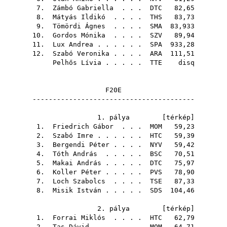
7.
Zámbó Gabriella
. . .
DTC
82,65
8.
Mátyás Ildikó
. . . .
THS
83,73
9.
Tömördi Ágnes
. . . .
SMA
83,933
10.
Gordos Mónika
. . . .
SZV
89,94
11.
Lux Andrea
. . . . . .
SPA
933,28
12.
Szabó Veronika
. . . .
ARA
111,51
Pelhős Lívia
. . . . .
TTE
disq
F20E
----------------------------------------
1. pálya [
térkép
]
1.
Friedrich Gábor
. . .
MOM
59,23
2.
Szabó Imre
. . . . . .
HTC
59,39
3.
Bergendi Péter
. . . .
NYV
59,42
4.
Tóth András
. . . . .
BSC
70,51
5.
Makai András
. . . . .
DTC
75,97
6.
Koller Péter
. . . . .
PVS
78,90
7.
Loch Szabolcs
. . . .
TSE
87,33
8.
Misik István
. . . . .
SDS
104,46
2. pálya [
térkép
]
1.
Forrai Miklós
. . . .
HTC
62,79
2.
Tas Dávid
. . . . . .
MOM
64,71