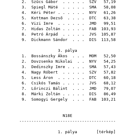
2.
Szűcs Gábor
. . . . .
SZV
57,19
3.
Spiegl Máté
. . . . .
SMA
58,08
4.
Kéri Péter
. . . . . .
NYV
61,26
5.
Kottman Dezső
. . . .
DTC
63,38
6.
Vizi Imre
. . . . . .
JMD
99,51
7.
Hidas Zoltán
. . . . .
FAB
103,93
8.
Petró Árpád
. . . . .
JVS
105,87
9.
Dickmann Sándor
. . .
DIS
113,58
3. pálya
1.
Bossánszky Ákos
. . .
MOM
52,50
2.
Dovzsenko Nikolai
. .
NYV
54,25
3.
Dedinszky Imre
. . . .
SMA
57,43
4.
Nagy Róbert
. . . . .
SZV
57,82
5.
Less Áron
. . . . . .
DTC
60,18
6.
Csikós Tamás
. . . . .
JVS
68,12
7.
Lőrinczi Bálint
. . .
JMD
79,07
8.
Márki Zoltán
. . . . .
DIS
86,49
9.
Somogyi Gergely
. . .
FAB
103,21
N18E
----------------------------------------
1. pálya [
térkép
]