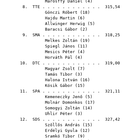
Marosffy Dániel
(
4
)
8.
TTE
. . . . . . . . . . . . 315,54
Gönczi Róbert
(
18
)
Hajdu Martin
(
6
)
Allwinger Herwig
(
5
)
Baracsi Gábor
(
2
)
9.
SMA
. . . . . . . . . . . . 318,25
Melkes Zoltán
(
19
)
Spiegl János
(
11
)
Mesics Péter
(
4
)
Horváth Pál
(
4
)
10.
DTC
. . . . . . . . . . . . 319,00
Magyar Zsolt
(
7
)
Tamás Tibor
(
3
)
Halona István
(
16
)
Kósik Gábor
(
15
)
11.
SPA
. . . . . . . . . . . . 321,11
Kemeneczky Jenő
(
5
)
Molnár Domonkos
(
17
)
Somogyi Zoltán
(
14
)
Uhlir Péter
(
3
)
12.
SDS
. . . . . . . . . . . . 327,42
Szőllős András
(
15
)
Erdélyi Gyula
(
12
)
Sramkó Tibor
(
9
)