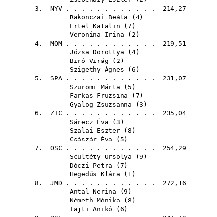
3.
NYV
. . . . . . . . . . . . 214,27
Rakonczai Beáta
(
4
)
Ertel Katalin
(
7
)
Veronina Irina
(
2
)
4.
MOM
. . . . . . . . . . . . 219,51
Józsa Dorottya
(
4
)
Biró Virág
(
2
)
Szigethy Ágnes
(
6
)
5.
SPA
. . . . . . . . . . . . 231,07
Szuromi Márta
(
5
)
Farkas Fruzsina
(
7
)
Gyalog Zsuzsanna
(
3
)
6.
ZTC
. . . . . . . . . . . . 235,04
Sárecz Éva
(
3
)
Szalai Eszter
(
8
)
Császár Éva
(
5
)
7.
OSC
. . . . . . . . . . . . 254,29
Scultéty Orsolya
(
9
)
Dóczi Petra
(
7
)
Hegedűs Klára
(
1
)
8.
JMD
. . . . . . . . . . . . 272,16
Antal Nerina
(
9
)
Németh Mónika
(
8
)
Tajti Anikó
(
6
)