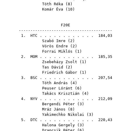
Tóth Réka
(
8
)
Komár Éva
(
10
)
F20E
----------------------------------------
1.
HTC
. . . . . . . . . . . . 184,03
Szabó Imre
(
2
)
Vörös Endre
(
2
)
Forrai Miklós
(
1
)
2.
MOM
. . . . . . . . . . . . 185,35
Zsebeházy Zsolt
(
1
)
Tas Dávid
(
2
)
Friedrich Gábor
(
1
)
3.
BSC
. . . . . . . . . . . . 207,54
Tóth András
(
4
)
Peuser Lóránt
(
6
)
Takács Krisztián
(
4
)
4.
NYV
. . . . . . . . . . . . 212,09
Bergendi Péter
(
3
)
Mráz János
(
8
)
Yakimechko Nikolai
(
3
)
5.
DTC
. . . . . . . . . . . . 220,43
Halona Gergely
(
3
)
Drapcsik Péter
(
6
)