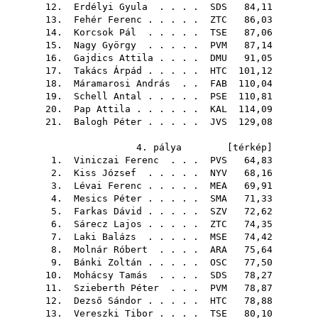
12.
Erdélyi Gyula
. . . .
SDS
84,11
13.
Fehér Ferenc
. . . . .
ZTC
86,03
14.
Korcsok Pál
. . . . .
TSE
87,06
15.
Nagy György
. . . . .
PVM
87,14
16.
Gajdics Attila
. . . .
DMU
91,05
17.
Takács Árpád
. . . . .
HTC
101,12
18.
Máramarosi András
. .
FAB
110,04
19.
Schell Antal
. . . . .
PSE
110,81
20.
Pap Attila
. . . . . .
KAL
114,09
21.
Balogh Péter
. . . . .
JVS
129,08
4. pálya [
térkép
]
1.
Viniczai Ferenc
. . .
PVS
64,83
2.
Kiss József
. . . . .
NYV
68,16
3.
Lévai Ferenc
. . . . .
MEA
69,91
4.
Mesics Péter
. . . . .
SMA
71,33
5.
Farkas Dávid
. . . . .
SZV
72,62
6.
Sárecz Lajos
. . . . .
ZTC
74,35
7.
Laki Balázs
. . . . .
MSE
74,42
8.
Molnár Róbert
. . . .
ARA
75,64
9.
Bánki Zoltán
. . . . .
OSC
77,50
10.
Mohácsy Tamás
. . . .
SDS
78,27
11.
Szieberth Péter
. . .
PVM
78,87
12.
Dezső Sándor
. . . . .
HTC
78,88
13.
Vereszki Tibor
. . . .
TSE
80,10