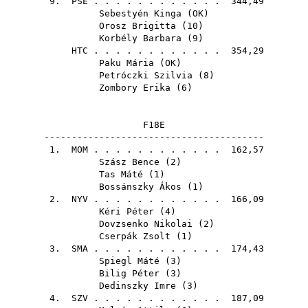
9.
PSE
. . . . . . . . . . . . 344,49
Sebestyén Kinga
(
OK
)
Orosz Brigitta
(
10
)
Korbély Barbara
(
9
)
HTC
. . . . . . . . . . . . 354,29
Paku Mária
(
OK
)
Petróczki Szilvia
(
8
)
Zombory Erika
(
6
)
F18E
----------------------------------------
1.
MOM
. . . . . . . . . . . . 162,57
Szász Bence
(
2
)
Tas Máté
(
1
)
Bossánszky Ákos
(
1
)
2.
NYV
. . . . . . . . . . . . 166,09
Kéri Péter
(
4
)
Dovzsenko Nikolai
(
2
)
Cserpák Zsolt
(
1
)
3.
SMA
. . . . . . . . . . . . 174,43
Spiegl Máté
(
3
)
Bilig Péter
(
3
)
Dedinszky Imre
(
3
)
4.
SZV
. . . . . . . . . . . . 187,09