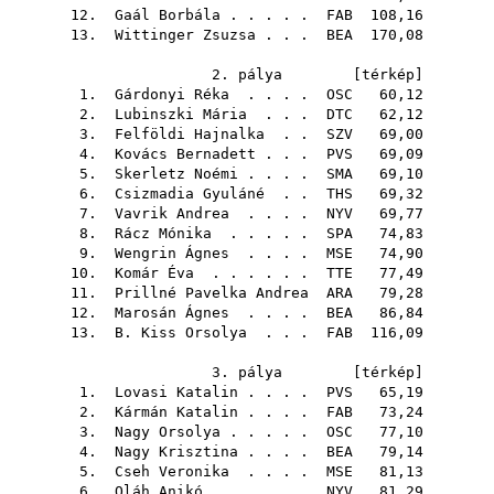
12.
Gaál Borbála
. . . . .
FAB
108,16
13.
Wittinger Zsuzsa
. . .
BEA
170,08
2. pálya [
térkép
]
1.
Gárdonyi Réka
. . . .
OSC
60,12
2.
Lubinszki Mária
. . .
DTC
62,12
3.
Felföldi Hajnalka
. .
SZV
69,00
4.
Kovács Bernadett
. . .
PVS
69,09
5.
Skerletz Noémi
. . . .
SMA
69,10
6.
Csizmadia Gyuláné
. .
THS
69,32
7.
Vavrik Andrea
. . . .
NYV
69,77
8.
Rácz Mónika
. . . . .
SPA
74,83
9.
Wengrin Ágnes
. . . .
MSE
74,90
10.
Komár Éva
. . . . . .
TTE
77,49
11.
Prillné Pavelka Andrea
ARA
79,28
12.
Marosán Ágnes
. . . .
BEA
86,84
13.
B. Kiss Orsolya
. . .
FAB
116,09
3. pálya [
térkép
]
1.
Lovasi Katalin
. . . .
PVS
65,19
2.
Kármán Katalin
. . . .
FAB
73,24
3.
Nagy Orsolya
. . . . .
OSC
77,10
4.
Nagy Krisztina
. . . .
BEA
79,14
5.
Cseh Veronika
. . . .
MSE
81,13
6.
Oláh Anikó
. . . . . .
NYV
81,29