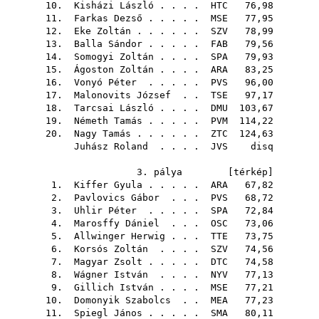
10.
Kisházi László
. . . .
HTC
76,98
11.
Farkas Dezső
. . . . .
MSE
77,95
12.
Eke Zoltán
. . . . . .
SZV
78,99
13.
Balla Sándor
. . . . .
FAB
79,56
14.
Somogyi Zoltán
. . . .
SPA
79,93
15.
Ágoston Zoltán
. . . .
ARA
83,25
16.
Vonyó Péter
. . . . .
PVS
96,00
17.
Malonovits József
. .
TSE
97,17
18.
Tarcsai László
. . . .
DMU
103,67
19.
Németh Tamás
. . . . .
PVM
114,22
20.
Nagy Tamás
. . . . . .
ZTC
124,63
Juhász Roland
. . . .
JVS
disq
3. pálya [
térkép
]
1.
Kiffer Gyula
. . . . .
ARA
67,82
2.
Pavlovics Gábor
. . .
PVS
68,72
3.
Uhlir Péter
. . . . .
SPA
72,84
4.
Marosffy Dániel
. . .
OSC
73,06
5.
Allwinger Herwig
. . .
TTE
73,75
6.
Korsós Zoltán
. . . .
SZV
74,56
7.
Magyar Zsolt
. . . . .
DTC
74,58
8.
Wágner István
. . . .
NYV
77,13
9.
Gillich István
. . . .
MSE
77,21
10.
Domonyik Szabolcs
. .
MEA
77,23
11.
Spiegl János
. . . . .
SMA
80,11