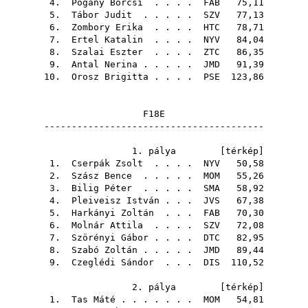
4.
Pogány Borcsi
. . . .
FAB
75,11
5.
Tábor Judit
. . . . .
SZV
77,13
6.
Zombory Erika
. . . .
HTC
78,71
7.
Ertel Katalin
. . . .
NYV
84,04
8.
Szalai Eszter
. . . .
ZTC
86,35
9.
Antal Nerina
. . . . .
JMD
91,39
10.
Orosz Brigitta
. . . .
PSE
123,86
F18E
----------------------------------------
1. pálya [
térkép
]
1.
Cserpák Zsolt
. . . .
NYV
50,58
2.
Szász Bence
. . . . .
MOM
55,26
3.
Bilig Péter
. . . . .
SMA
58,92
4.
Pleiveisz István
. . .
JVS
67,38
5.
Harkányi Zoltán
. . .
FAB
70,30
6.
Molnár Attila
. . . .
SZV
72,08
7.
Szörényi Gábor
. . . .
DTC
82,95
8.
Szabó Zoltán
. . . . .
JMD
89,44
9.
Czeglédi Sándor
. . .
DIS
110,52
2. pálya [
térkép
]
1.
Tas Máté
. . . . . . .
MOM
54,81