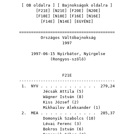
[
OB oldalra
] [
Bajnokságok oldalra
]
[
F21E
] [
N21E
] [
F20E
] [
N20E
]
[
F18E
] [
N18E
] [
F16E
] [
N16E
]
[
F14E
] [
N14E
] [
EGYÉNI
]
========================================
Országos Váltóbajnokság
1997
1997-06-15 Nyírbátor, Nyírgelse
(Rongyos-szőlő)
F21E
----------------------------------------
1.
NYV
. . . . . . . . . . . . 279,24
Jécsák Attila
(
5
)
Wágner István
(
8
)
Kiss József
(
2
)
Mikhailov Aleksander
(
1
)
2.
MEA
. . . . . . . . . . . . 285,37
Domonyik Szabolcs
(
10
)
Lévai Ferenc
(
3
)
Bokros István
(
6
)