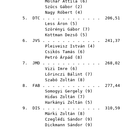
Molnár Attila
(
6
)
Szűcs Gábor
(
2
)
Nagy Róbert
(
4
)
5.
DTC
. . . . . . . . . . . . 206,51
Less Áron
(
5
)
Szörényi Gábor
(
7
)
Kottman Dezső
(
5
)
6.
JVS
. . . . . . . . . . . . 241,37
Pleiveisz István
(
4
)
Csikós Tamás
(
6
)
Petró Árpád
(
8
)
7.
JMD
. . . . . . . . . . . . 268,02
Vizi Imre
(
6
)
Lőrinczi Bálint
(
7
)
Szabó Zoltán
(
8
)
8.
FAB
. . . . . . . . . . . . 277,44
Somogyi Gergely
(
9
)
Hidas Zoltán
(
7
)
Harkányi Zoltán
(
5
)
9.
DIS
. . . . . . . . . . . . 310,59
Márki Zoltán
(
8
)
Czeglédi Sándor
(
9
)
Dickmann Sándor
(
9
)