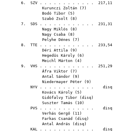
6.
SZV
. . . . . . . . . . . . 217,11
Kurunczi Zoltán
(
7
)
Bodó Tibor
(
5
)
Szabó Zsolt
(
8
)
7.
SDS
. . . . . . . . . . . . 231,31
Nagy Miklós
(
8
)
Nagy Csaba
(
8
)
Pelyhe Dénes
(
7
)
8.
TTE
. . . . . . . . . . . . 233,54
Déri Attila
(
9
)
Hegedűs Károly
(
6
)
Meichl Márton
(
4
)
9.
VHS
. . . . . . . . . . . . 251,29
Áfra Viktor
(
7
)
Antal Sándor
(
9
)
Niedermayer Péter
(
9
)
NYV
. . . . . . . . . . . . disq
Kovács Károly
(
5
)
Gidófalvy Tibor
(
disq
)
Suszter Tamás
(
10
)
PVS
. . . . . . . . . . . . disq
Verhás Gergő
(
11
)
Farkas Csanád
(
disq
)
Antal András
(
disq
)
KAL
. . . . . . . . . . . . disq