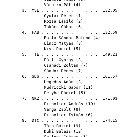
Várbíró Pál
(
4
)
3.
MSE
. . . . . . . . . . . . 132,05
Gyulai Péter
(
1
)
Rózsa László
(
2
)
Takács Gábor
(
6
)
4.
FAB
. . . . . . . . . . . . 132,59
Balla Sándor Botond
(
4
)
Lincz Mátyás
(
3
)
Kiss Dániel
(
5
)
5.
TTE
. . . . . . . . . . . . 149,21
Pálfi György
(
3
)
Csanádi Zoltán
(
7
)
Sándor Dénes
(
7
)
6.
SDS
. . . . . . . . . . . . 161,57
Hegedüs Ádám
(
3
)
Mudriczki Gábor
(
11
)
Pelyhe Dániel
(
5
)
7.
NKZ
. . . . . . . . . . . . 171,03
Pilhoffer András
(
10
)
Varga Zsolt
(
8
)
Pilhoffer István
(
6
)
8.
DTC
. . . . . . . . . . . . 174,15
Tóth Bálint
(
9
)
Duhi Balázs
(
12
)
Fellegi György
(
1
)