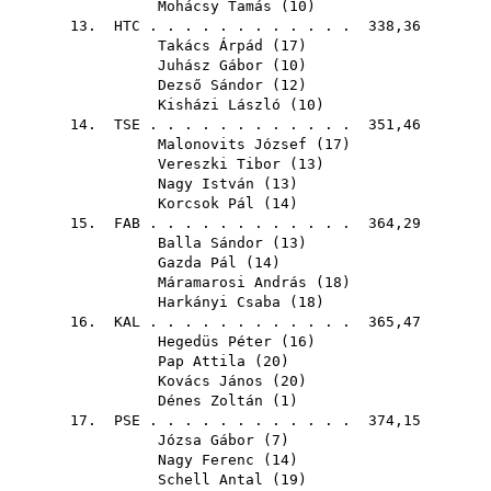
Mohácsy Tamás
(
10
)
13.
HTC
. . . . . . . . . . . . 338,36
Takács Árpád
(
17
)
Juhász Gábor
(
10
)
Dezső Sándor
(
12
)
Kisházi László
(
10
)
14.
TSE
. . . . . . . . . . . . 351,46
Malonovits József
(
17
)
Vereszki Tibor
(
13
)
Nagy István
(
13
)
Korcsok Pál
(
14
)
15.
FAB
. . . . . . . . . . . . 364,29
Balla Sándor
(
13
)
Gazda Pál
(
14
)
Máramarosi András
(
18
)
Harkányi Csaba
(
18
)
16.
KAL
. . . . . . . . . . . . 365,47
Hegedüs Péter
(
16
)
Pap Attila
(
20
)
Kovács János
(
20
)
Dénes Zoltán
(
1
)
17.
PSE
. . . . . . . . . . . . 374,15
Józsa Gábor
(
7
)
Nagy Ferenc
(
14
)
Schell Antal
(
19
)