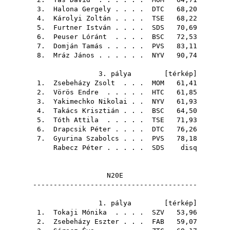
3.
Halona Gergely
. . . .
DTC
68,20
4.
Károlyi Zoltán
. . . .
TSE
68,22
5.
Furtner István
. . . .
SDS
70,69
6.
Peuser Lóránt
. . . .
BSC
72,53
7.
Domján Tamás
. . . . .
PVS
83,11
8.
Mráz János
. . . . . .
NYV
90,74
3. pálya [
térkép
]
1.
Zsebeházy Zsolt
. . .
MOM
61,41
2.
Vörös Endre
. . . . .
HTC
61,85
3.
Yakimechko Nikolai
. .
NYV
61,93
4.
Takács Krisztián
. . .
BSC
64,50
5.
Tóth Attila
. . . . .
TSE
71,93
6.
Drapcsik Péter
. . . .
DTC
76,26
7.
Gyurina Szabolcs
. . .
PVS
78,18
Rabecz Péter
. . . . .
SDS
disq
N20E
----------------------------------------
1. pálya [
térkép
]
1.
Tokaji Mónika
. . . .
SZV
53,96
2.
Zsebeházy Eszter
. . .
FAB
59,07