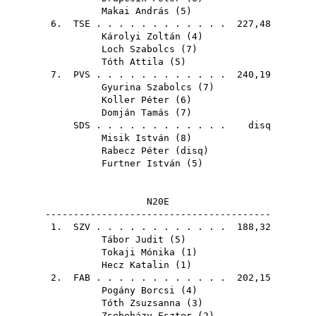
Makai András
(
5
)
6.
TSE
. . . . . . . . . . . . 227,48
Károlyi Zoltán
(
4
)
Loch Szabolcs
(
7
)
Tóth Attila
(
5
)
7.
PVS
. . . . . . . . . . . . 240,19
Gyurina Szabolcs
(
7
)
Koller Péter
(
6
)
Domján Tamás
(
7
)
SDS
. . . . . . . . . . . . disq
Misik István
(
8
)
Rabecz Péter
(
disq
)
Furtner István
(
5
)
N20E
----------------------------------------
1.
SZV
. . . . . . . . . . . . 188,32
Tábor Judit
(
5
)
Tokaji Mónika
(
1
)
Hecz Katalin
(
1
)
2.
FAB
. . . . . . . . . . . . 202,15
Pogány Borcsi
(
4
)
Tóth Zsuzsanna
(
3
)
Zsebeházy Eszter
(
2
)