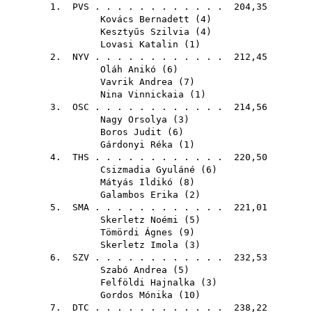
1.
PVS
. . . . . . . . . . . . 204,35
Kovács Bernadett
(
4
)
Kesztyűs Szilvia
(
4
)
Lovasi Katalin
(
1
)
2.
NYV
. . . . . . . . . . . . 212,45
Oláh Anikó
(
6
)
Vavrik Andrea
(
7
)
Nina Vinnickaia
(
1
)
3.
OSC
. . . . . . . . . . . . 214,56
Nagy Orsolya
(
3
)
Boros Judit
(
6
)
Gárdonyi Réka
(
1
)
4.
THS
. . . . . . . . . . . . 220,50
Csizmadia Gyuláné
(
6
)
Mátyás Ildikó
(
8
)
Galambos Erika
(
2
)
5.
SMA
. . . . . . . . . . . . 221,01
Skerletz Noémi
(
5
)
Tömördi Ágnes
(
9
)
Skerletz Imola
(
3
)
6.
SZV
. . . . . . . . . . . . 232,53
Szabó Andrea
(
5
)
Felföldi Hajnalka
(
3
)
Gordos Mónika
(
10
)
7.
DTC
. . . . . . . . . . . . 238,22