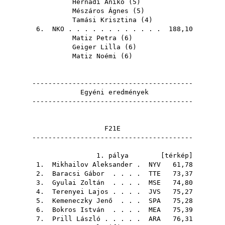
Hernádi Anikó
(
5
)
Mészáros Ágnes
(
5
)
Tamási Krisztina
(
4
)
6.
NKO
. . . . . . . . . . . . 188,10
Matiz Petra
(
6
)
Geiger Lilla
(
6
)
Matiz Noémi
(
6
)
----------------------------------------
Egyéni eredmények
----------------------------------------
F21E
----------------------------------------
1. pálya [
térkép
]
1.
Mikhailov Aleksander
.
NYV
61,78
2.
Baracsi Gábor
. . . .
TTE
73,37
3.
Gyulai Zoltán
. . . .
MSE
74,80
4.
Terenyei Lajos
. . . .
JVS
75,27
5.
Kemeneczky Jenő
. . .
SPA
75,28
6.
Bokros István
. . . .
MEA
75,39
7.
Prill László
. . . . .
ARA
76,31