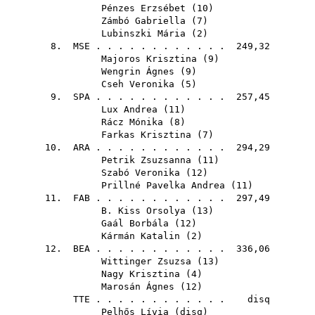
Pénzes Erzsébet
(
10
)
Zámbó Gabriella
(
7
)
Lubinszki Mária
(
2
)
8.
MSE
. . . . . . . . . . . . 249,32
Majoros Krisztina
(
9
)
Wengrin Ágnes
(
9
)
Cseh Veronika
(
5
)
9.
SPA
. . . . . . . . . . . . 257,45
Lux Andrea
(
11
)
Rácz Mónika
(
8
)
Farkas Krisztina
(
7
)
10.
ARA
. . . . . . . . . . . . 294,29
Petrik Zsuzsanna
(
11
)
Szabó Veronika
(
12
)
Prillné Pavelka Andrea
(
11
)
11.
FAB
. . . . . . . . . . . . 297,49
B. Kiss Orsolya
(
13
)
Gaál Borbála
(
12
)
Kármán Katalin
(
2
)
12.
BEA
. . . . . . . . . . . . 336,06
Wittinger Zsuzsa
(
13
)
Nagy Krisztina
(
4
)
Marosán Ágnes
(
12
)
TTE
. . . . . . . . . . . . disq
Pelhős Lívia
(
disq
)