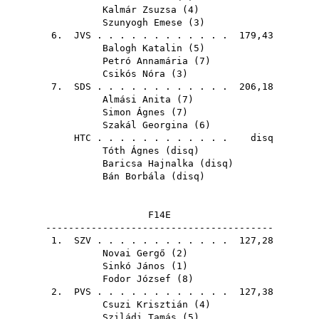
Kalmár Zsuzsa
(
4
)
Szunyogh Emese
(
3
)
6.
JVS
. . . . . . . . . . . . 179,43
Balogh Katalin
(
5
)
Petró Annamária
(
7
)
Csikós Nóra
(
3
)
7.
SDS
. . . . . . . . . . . . 206,18
Almási Anita
(
7
)
Simon Ágnes
(
7
)
Szakál Georgina
(
6
)
HTC
. . . . . . . . . . . . disq
Tóth Ágnes
(
disq
)
Baricsa Hajnalka
(
disq
)
Bán Borbála
(
disq
)
F14E
----------------------------------------
1.
SZV
. . . . . . . . . . . . 127,28
Novai Gergő
(
2
)
Sinkó János
(
1
)
Fodor József
(
8
)
2.
PVS
. . . . . . . . . . . . 127,38
Csuzi Krisztián
(
4
)
Sziládi Tamás
(
5
)