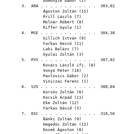
Domonyik Gábor
(
2
)
3.
ARA
. . . . . . . . . . . . 303,02
Ágoston Zoltán
(
15
)
Prill László
(
7
)
Molnár Róbert
(
8
)
Kiffer Gyula
(
1
)
4.
MSE
. . . . . . . . . . . . 304,38
Gillich István
(
9
)
Farkas Dezső
(
11
)
Laki Balázs
(
7
)
Gyulai Zoltán
(
3
)
5.
PVS
. . . . . . . . . . . . 307,02
Kovács László ifj.
(
8
)
Vonyó Péter
(
16
)
Pavlovics Gábor
(
2
)
Viniczai Ferenc
(
1
)
6.
SZV
. . . . . . . . . . . . 308,04
Korsós Zoltán
(
6
)
Kocsik Árpád
(
11
)
Eke Zoltán
(
12
)
Farkas Dávid
(
5
)
7.
OSC
. . . . . . . . . . . . 310,56
Bánki Zoltán
(
9
)
Hegedűs Zoltán
(
12
)
Dosek Ágoston
(
8
)