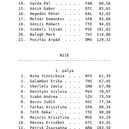
14.
Gazda Pál
. . . . . .
FAB
80,56
15.
Kósik Gábor
. . . . .
DTC
85,65
16.
Hegedüs Péter
. . . .
KAL
92,02
17.
Molnár Domonkos
. . .
SPA
93,06
18.
Gönczi Róbert
. . . .
TTE
94,03
19.
Szebeli István
. . . .
PSE
101,02
20.
Balogh Márk
. . . . .
JVS
114,80
21.
Pusztai Árpád
. . . .
DMU
129,32
N21E
----------------------------------------
1. pálya
1.
Nina Vinnickaia
. . .
NYV
61,39
2.
Galambos Erika
. . . .
THS
67,45
3.
Skerletz Imola
. . . .
SMA
67,98
4.
Kesztyűs Szilvia
. . .
PVS
70,07
5.
Szabó Andrea
. . . . .
SZV
73,59
6.
Boros Judit
. . . . .
OSC
77,34
7.
Farkas Krisztina
. . .
SPA
89,34
8.
Tóth Réka
. . . . . .
TTE
90,00
9.
Majoros Krisztina
. .
MSE
93,29
10.
Pénzes Erzsébet
. . .
DTC
93,45
11.
Petrik Zsuzsanna
. . .
ARA
103,50