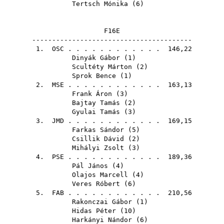
Tertsch Mónika
(
6
)
F16E
----------------------------------------
1.
OSC
. . . . . . . . . . . . 146,22
Dinyák Gábor
(
1
)
Scultéty Márton
(
2
)
Sprok Bence
(
1
)
2.
MSE
. . . . . . . . . . . . 163,13
Frank Áron
(
3
)
Bajtay Tamás
(
2
)
Gyulai Tamás
(
3
)
3.
JMD
. . . . . . . . . . . . 169,15
Farkas Sándor
(
5
)
Csillik Dávid
(
2
)
Mihályi Zsolt
(
3
)
4.
PSE
. . . . . . . . . . . . 189,36
Pál János
(
4
)
Olajos Marcell
(
4
)
Veres Róbert
(
6
)
5.
FAB
. . . . . . . . . . . . 210,56
Rakonczai Gábor
(
1
)
Hidas Péter
(
10
)
Harkányi Nándor
(
6
)