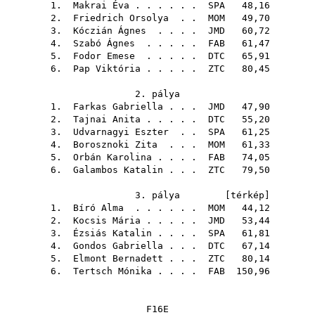
1.
Makrai Éva
. . . . . .
SPA
48,16
2.
Friedrich Orsolya
. .
MOM
49,70
3.
Kóczián Ágnes
. . . .
JMD
60,72
4.
Szabó Ágnes
. . . . .
FAB
61,47
5.
Fodor Emese
. . . . .
DTC
65,91
6.
Pap Viktória
. . . . .
ZTC
80,45
2. pálya
1.
Farkas Gabriella
. . .
JMD
47,90
2.
Tajnai Anita
. . . . .
DTC
55,20
3.
Udvarnagyi Eszter
. .
SPA
61,25
4.
Borosznoki Zita
. . .
MOM
61,33
5.
Orbán Karolina
. . . .
FAB
74,05
6.
Galambos Katalin
. . .
ZTC
79,50
3. pálya [
térkép
]
1.
Bíró Alma
. . . . . .
MOM
44,12
2.
Kocsis Mária
. . . . .
JMD
53,44
3.
Ézsiás Katalin
. . . .
SPA
61,81
4.
Gondos Gabriella
. . .
DTC
67,14
5.
Elmont Bernadett
. . .
ZTC
80,14
6.
Tertsch Mónika
. . . .
FAB
150,96
F16E