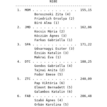
N18E
----------------------------------------
1.
MOM
. . . . . . . . . . . . 155,15
Borosznoki Zita
(
4
)
Friedrich Orsolya
(
2
)
Bíró Alma
(
1
)
2.
JMD
. . . . . . . . . . . . 162,06
Kocsis Mária
(
2
)
Kóczián Ágnes
(
3
)
Farkas Gabriella
(
1
)
3.
SPA
. . . . . . . . . . . . 171,22
Udvarnagyi Eszter
(
3
)
Ézsiás Katalin
(
3
)
Makrai Éva
(
1
)
4.
DTC
. . . . . . . . . . . . 188,25
Gondos Gabriella
(
4
)
Tajnai Anita
(
2
)
Fodor Emese
(
5
)
5.
ZTC
. . . . . . . . . . . . 240,09
Pap Viktória
(
6
)
Elmont Bernadett
(
5
)
Galambos Katalin
(
6
)
6.
FAB
. . . . . . . . . . . . 286,48
Szabó Ágnes
(
4
)
Orbán Karolina
(
5
)