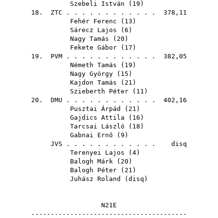
Szebeli István
(
19
)
18.
ZTC
. . . . . . . . . . . . 378,11
Fehér Ferenc
(
13
)
Sárecz Lajos
(
6
)
Nagy Tamás
(
20
)
Fekete Gábor
(
17
)
19.
PVM
. . . . . . . . . . . . 382,05
Németh Tamás
(
19
)
Nagy György
(
15
)
Kajdon Tamás
(
21
)
Szieberth Péter
(
11
)
20.
DMU
. . . . . . . . . . . . 402,16
Pusztai Árpád
(
21
)
Gajdics Attila
(
16
)
Tarcsai László
(
18
)
Gabnai Ernő
(
9
)
JVS
. . . . . . . . . . . . disq
Terenyei Lajos
(
4
)
Balogh Márk
(
20
)
Balogh Péter
(
21
)
Juhász Roland
(
disq
)
N21E
----------------------------------------