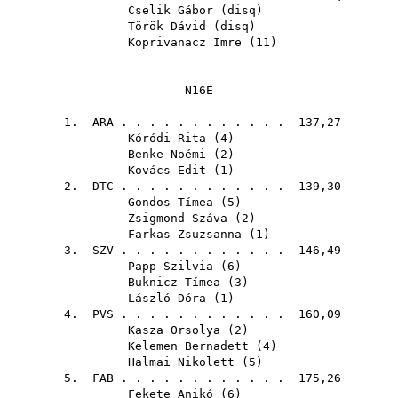
Cselik Gábor
(
disq
)
Török Dávid
(
disq
)
Koprivanacz Imre
(
11
)
N16E
----------------------------------------
1.
ARA
. . . . . . . . . . . . 137,27
Kóródi Rita
(
4
)
Benke Noémi
(
2
)
Kovács Edit
(
1
)
2.
DTC
. . . . . . . . . . . . 139,30
Gondos Tímea
(
5
)
Zsigmond Száva
(
2
)
Farkas Zsuzsanna
(
1
)
3.
SZV
. . . . . . . . . . . . 146,49
Papp Szilvia
(
6
)
Buknicz Tímea
(
3
)
László Dóra
(
1
)
4.
PVS
. . . . . . . . . . . . 160,09
Kasza Orsolya
(
2
)
Kelemen Bernadett
(
4
)
Halmai Nikolett
(
5
)
5.
FAB
. . . . . . . . . . . . 175,26
Fekete Anikó
(
6
)