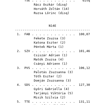
TSE
. . . . . . . . . . . . disq
Rácz Oszkár
(
disq
)
Horváth Zoltán
(
14
)
Ruzsa Lőrinc
(
disq
)
N14E
----------------------------------------
1.
FAB
. . . . . . . . . . . . 100,07
Fekete Zsuzsa
(
3
)
Katona Eszter
(
2
)
Péntek Márta
(
1
)
2.
SZV
. . . . . . . . . . . . 101,46
Csiszár Adrien
(
1
)
Matók Zsuzsa
(
4
)
Csányi Adrienn
(
1
)
3.
PVS
. . . . . . . . . . . . 106,12
Palotás Zsuzsanna
(
3
)
Tóth Eszter
(
2
)
Domján Zsuzsanna
(
3
)
4.
SDS
. . . . . . . . . . . . 127,30
Győri Gabriella
(
4
)
Tarjányi Viktória
(
5
)
Misik Szilvia
(
2
)
5.
TTE
. . . . . . . . . . . . 131,11