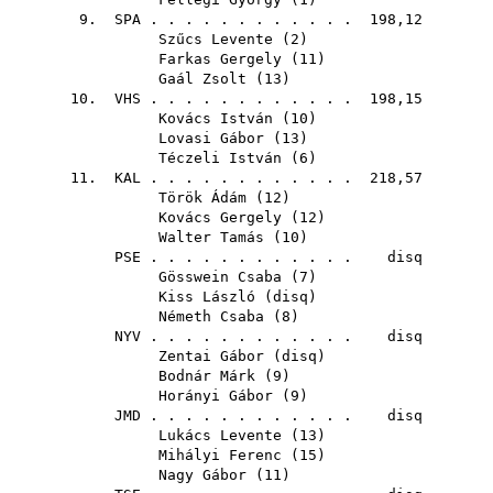
9.
SPA
. . . . . . . . . . . . 198,12
Szűcs Levente
(
2
)
Farkas Gergely
(
11
)
Gaál Zsolt
(
13
)
10.
VHS
. . . . . . . . . . . . 198,15
Kovács István
(
10
)
Lovasi Gábor
(
13
)
Téczeli István
(
6
)
11.
KAL
. . . . . . . . . . . . 218,57
Török Ádám
(
12
)
Kovács Gergely
(
12
)
Walter Tamás
(
10
)
PSE
. . . . . . . . . . . . disq
Gösswein Csaba
(
7
)
Kiss László
(
disq
)
Németh Csaba
(
8
)
NYV
. . . . . . . . . . . . disq
Zentai Gábor
(
disq
)
Bodnár Márk
(
9
)
Horányi Gábor
(
9
)
JMD
. . . . . . . . . . . . disq
Lukács Levente
(
13
)
Mihályi Ferenc
(
15
)
Nagy Gábor
(
11
)