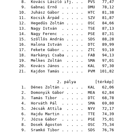
8.
Kovács László ifj.
. .
PVS
77,47
9.
Gabnai Ernő
. . . . .
DMU
78,12
10.
Juhász Gábor
. . . . .
HTC
81,38
11.
Kocsik Árpád
. . . . .
SZV
81,87
12.
Hegedűs Zoltán
. . . .
OSC
84,66
13.
Nagy István
. . . . .
TSE
87,13
14.
Nagy Ferenc
. . . . .
PSE
87,31
15.
Szőllős András
. . . .
SDS
88,28
16.
Halona István
. . . .
DTC
89,99
17.
Fekete Gábor
. . . . .
ZTC
93,10
18.
Harkányi Csaba
. . . .
FAB
94,13
19.
Melkes Zoltán
. . . .
SMA
97,01
20.
Kovács János
. . . . .
KAL
97,30
21.
Kajdon Tamás
. . . . .
PVM
101,82
2. pálya [
térkép
]
1.
Dénes Zoltán
. . . . .
KAL
62,06
2.
Domonyik Gábor
. . . .
MEA
62,84
3.
Tamás Tibor
. . . . .
DTC
68,78
4.
Horváth Pál
. . . . .
SMA
69,80
5.
Jécsák Attila
. . . .
NYV
72,17
6.
Hajdu Martin
. . . . .
TTE
74,39
7.
Józsa Gábor
. . . . .
PSE
75,01
8.
Dosek Ágoston
. . . .
OSC
75,34
9.
Sramkó Tibor
. . . . .
SDS
76,76