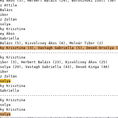
ey Ákos
(
5
),
Herbert Balázs
(
24
),
Borosznoki Zsolt
(
36
z Attila
Balázs
ibor
z Zoltán
solya
ky Krisztina
ey Ákos
Gabriella
Balázs
(
5
),
Kisvölcsey Ákos
(
8
),
Molnár Tibor
(
2
ky Krisztina
(
3
),
Vastagh Gabriella
(
5
),
Deseő Orsolya
(
-------------------------------------------------------
ky Krisztina
ibor
(
3
),
Herbert Balázs
(
23
),
Kisvölcsey Ákos
(
25
solya
(
29
),
Vastagh Gabriella
(
43
),
Deseő Kinga
(
46
ibor
z Zoltán
solya
ky Krisztina
Gabriella
-------------------------------------------------------
ky Krisztina
solya
ky Krisztina
solya