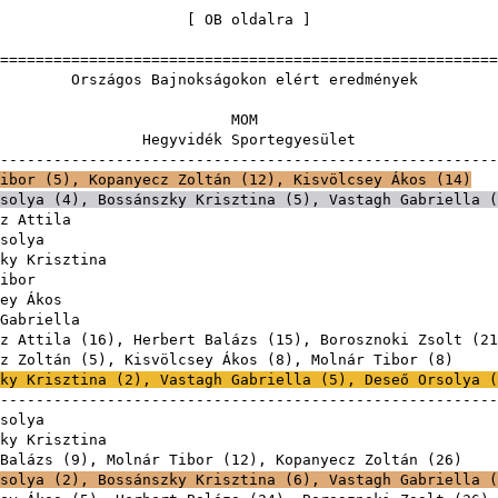
[
OB oldalra
=======================================================
ajnokságokon elért
MO
dék Sporteg
-------------------------------------------------------
ibor
(
5
),
Kopanyecz Zoltán
(
12
),
Kisvölcsey Ákos
(
14
)
solya
(
4
),
Bossánszky Krisztina
(
5
),
Vastagh Gabriella
(
z Attila
solya
ky Krisztina
ibor
ey Ákos
Gabriella
z Attila
(
16
),
Herbert Balázs
(
15
),
Borosznoki Zsolt
(
21
z Zoltán
(
5
),
Kisvölcsey Ákos
(
8
),
Molnár Tibor
(
8
ky Krisztina
(
2
),
Vastagh Gabriella
(
5
),
Deseő Orsolya
(
-------------------------------------------------------
solya
ky Krisztina
Balázs
(
9
),
Molnár Tibor
(
12
),
Kopanyecz Zoltán
(
26
solya
(
2
),
Bossánszky Krisztina
(
6
),
Vastagh Gabriella
(