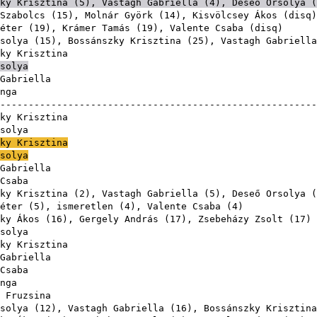
ky Krisztina
(
5
),
Vastagh Gabriella
(
4
),
Deseő Orsolya
(
Szabolcs
(
15
),
Molnár Györk
(
14
),
Kisvölcsey Ákos
(
disq
éter
(
19
),
Krámer Tamás
(
19
),
Valente Csaba
(
disq
solya
(
15
),
Bossánszky Krisztina
(
25
),
Vastagh Gabriella
ky Krisztina
solya
Gabriella
nga
-------------------------------------------------------
ky Krisztina
solya
ky Krisztina
solya
Gabriella
Csaba
ky Krisztina
(
2
),
Vastagh Gabriella
(
5
),
Deseő Orsolya
(
éter
(
5
), ismeretlen (
4
),
Valente Csaba
(
4
ky Ákos
(
16
),
Gergely András
(
17
),
Zsebeházy Zsolt
(
17
solya
ky Krisztina
Gabriella
Csaba
nga
 Fruzsina
solya
(
12
),
Vastagh Gabriella
(
16
),
Bossánszky Krisztina