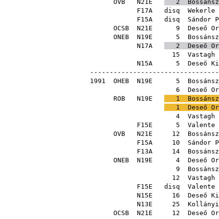
OVB
N21E
2
Bossánsz
F17A
disq
Wekerle 
F15A
disq
Sándor P
OCSB
N21E
9
Deseő Or
ONEB
N19E
5
Bossánsz
N17A
2
Deseő Or
15
Vastagh 
N15A
5
Deseő Ki
---------------------------------
1991
OHEB
N19E
5
Bossánsz
6
Deseő Or
ROB
N19E
1
Bossánsz
1
Deseő Or
4
Vastagh 
F15E
5
Valente 
OVB
N21E
12
Bossánsz
F15A
10
Sándor P
F13A
14
Bossánsz
ONEB
N19E
4
Deseő Or
9
Bossánsz
12
Vastagh 
F15E
disq
Valente 
N15E
16
Deseő Ki
N13E
25
Kollányi
OCSB
N21E
12
Deseő Or