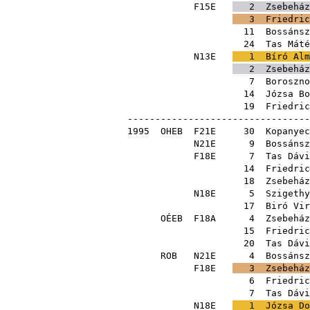
F15E
2
Zsebeház
3
Friedric
11
Bossánsz
24
Tas Máté
N13E
1
Bíró Alm
2
Zsebeház
7
Boroszno
14
Józsa Bo
19
Friedric
---------------------------------
1995
OHEB
F21E
30
Kopanyec
N21E
9
Bossánsz
F18E
7
Tas Dávi
14
Friedric
18
Zsebeház
N18E
5
Szigethy
17
Biró Vir
OÉEB
F18A
4
Zsebeház
15
Friedric
20
Tas Dávi
ROB
N21E
4
Bossánsz
F18E
3
Zsebeház
6
Friedric
7
Tas Dávi
N18E
1
Józsa Do