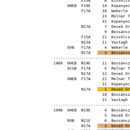
F15A
6
Kisvölcs
ONEB
F19E
14
Kopanyec
F17A
18
Wekerle 
23
Molnár T
31
Kopanyec
N17A
7
Deseő Or
9
Bossánsz
F15A
21
Kisvölcs
N15A
11
Vastagh 
OVB
F17A
4
Wekerle 
N17A
3
Bossánsz
---------------------------------
1989
OHEB
N19E
11
Bossánsz
OCSB
F17A
5
Molnár T
N17A
12
Deseő Or
ONEB
F17A
21
Molnár T
31
Kopanyec
N17A
1
Deseő Or
10
Bossánsz
11
Vastagh 
---------------------------------
1990
OHEB
N19E
4
Bossánsz
5
Deseő Or
ROB
N21E
6
Bossánsz
N17A
3
Deseő Or