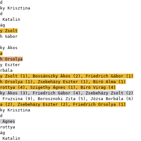
d
ky Krisztina
d
 Katalin
ág
y Zsolt
h Gábor
ky Ákos
a
h Orsolya
y Eszter
rbála
y Zsolt
(
1
),
Bossánszky Ákos
(
2
),
Friedrich Gábor
(
1
)
h Orsolya
(
1
),
Zsebeházy Eszter
(
1
),
Bíró Alma
(
1
)
rottya
(
4
),
Szigethy Ágnes
(
1
),
Biró Virág
(
4
)
ky Ákos
(
3
),
Friedrich Gábor
(
4
),
Zsebeházy Zsolt
(
2
)
 Fruzsina
(
9
),
Borosznoki Zita
(
5
),
Józsa Borbála
(
6
a
(
2
),
Zsebeházy Eszter
(
2
),
Friedrich Orsolya
(
1
)
ky Krisztina
d
 Ágnes
rottya
ág
 Katalin