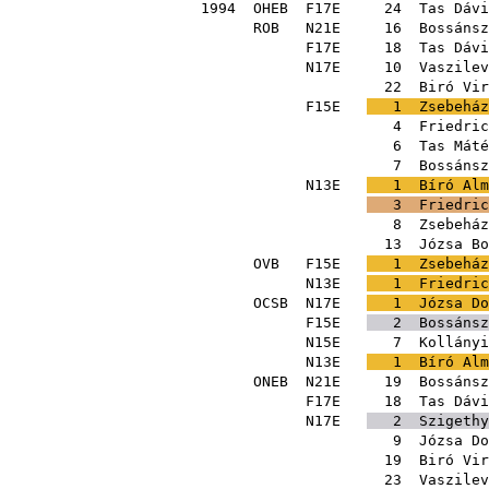
1994
OHEB
F17E
24
Tas Dávi
ROB
N21E
16
Bossánsz
F17E
18
Tas Dávi
N17E
10
Vaszilev
22
Biró Vir
F15E
1
Zsebeház
4
Friedric
6
Tas Máté
7
Bossánsz
N13E
1
Bíró Alm
3
Friedric
8
Zsebeház
13
Józsa Bo
OVB
F15E
1
Zsebeház
N13E
1
Friedric
OCSB
N17E
1
Józsa Do
F15E
2
Bossánsz
N15E
7
Kollányi
N13E
1
Bíró Alm
ONEB
N21E
19
Bossánsz
F17E
18
Tas Dávi
N17E
2
Szigethy
9
Józsa Do
19
Biró Vir
23
Vaszilev