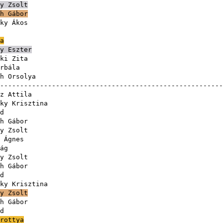
y Zsolt
h Gábor
ky Ákos
a
y Eszter
ki Zita
rbála
h Orsolya
-------------------------------------------------------
z Attila
ky Krisztina
d
h Gábor
y Zsolt
 Ágnes
ág
y Zsolt
h Gábor
d
ky Krisztina
y Zsolt
h Gábor
d
rottya