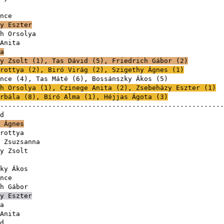
nce
y Eszter
h Orsolya
Anita
a
y Zsolt
(
1
),
Tas Dávid
(
5
),
Friedrich Gábor
(
2
)
rottya
(
2
),
Biró Virág
(
2
),
Szigethy Ágnes
(
1
)
nce
(
4
),
Tas Máté
(
6
),
Bossánszky Ákos
(
5
h Orsolya
(
1
),
Czinege Anita
(
2
),
Zsebeházy Eszter
(
1
)
rbála
(
8
),
Bíró Alma
(
1
),
Héjjas Ágota
(
3
)
-------------------------------------------------------
d
 Ágnes
rottya
 Zsuzsanna
y Zsolt
ky Ákos
nce
h Gábor
y Eszter
a
Anita
d