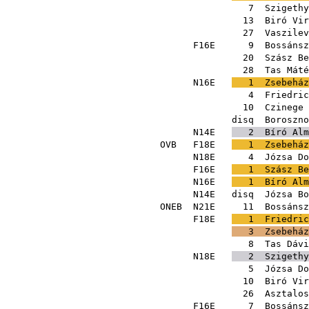
7
Szigethy
13
Biró Vir
27
Vaszilev
F16E
9
Bossánsz
20
Szász Be
28
Tas Máté
N16E
1
Zsebeház
4
Friedric
10
Czinege 
disq
Boroszno
N14E
2
Bíró Alm
OVB
F18E
1
Zsebeház
N18E
4
Józsa Do
F16E
1
Szász Be
N16E
1
Bíró Alm
N14E
disq
Józsa Bo
ONEB
N21E
11
Bossánsz
F18E
1
Friedric
3
Zsebeház
8
Tas Dávi
N18E
2
Szigethy
5
Józsa Do
10
Biró Vir
26
Asztalos
F16E
7
Bossánsz