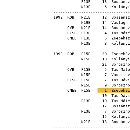
F13E
13
Bossánsz
N13E
6
Kollányi
---------------------------------
1992
ROB
N21E
12
Bossánsz
N19E
14
Vastagh 
OVB
N21E
14
Bossánsz
OCSB
F13E
4
Tas Máté
ONEB
F13E
5
Zsebeház
N13E
8
Kollányi
---------------------------------
1993
ROB
F15E
30
Zsebeház
N15E
18
Kollányi
21
Boroszno
OVB
F15E
5
Tas Máté
N15E
7
Vaszilev
OCSB
F15E
7
Tas Dávi
N15E
9
Boroszno
ONEB
F15E
1
Zsebeház
10
Tas Dávi
F13E
10
Tas Máté
17
Bossánsz
N13E
7
Boroszno
15
Kollányi
N21E
13
Bossánsz
---------------------------------