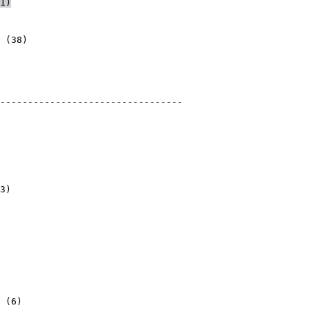
1
)
)
)
(
38
)
----------------------------------
3
)
)
)
(
6
)