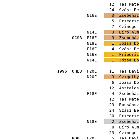
12
Tas Máté
24
Szász Be
N16E
3
Zsebeház
5
Friedric
7
Czinege 
N14E
3
Bíró Alm
OCSB
F18E
3
Zsebeház
N18E
1
Józsa Do
F16E
4
Szász Be
N16E
1
Friedric
N14E
1
Józsa Bo
---------------------------------
1996
OHEB
F20E
11
Tas Dávi
N20E
3
Szigethy
6
Józsa Do
12
Asztalos
F18E
4
Zsebeház
12
Tas Máté
23
Bossánsz
24
Szász Be
30
Friedric
N18E
2
Zsebeház
8
Bíró Alm
23
Czinege 
ROB
F20E
5
Tas Dávi