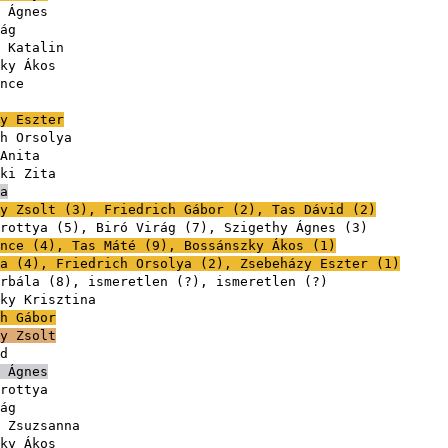
 Ágnes
ág
 Katalin
ky Ákos
nce
y Eszter
h Orsolya
Anita
ki Zita
a
y Zsolt
(
3
),
Friedrich Gábor
(
2
),
Tas Dávid
(
2
)
rottya
(
5
),
Biró Virág
(
7
),
Szigethy Ágnes
(
3
nce
(
4
),
Tas Máté
(
9
),
Bossánszky Ákos
(
1
)
a
(
4
),
Friedrich Orsolya
(
2
),
Zsebeházy Eszter
(
1
)
rbála
(
8
), ismeretlen (?), 
ky Krisztina
h Gábor
y Zsolt
d
 Ágnes
rottya
ág
 Zsuzsanna
ky Ákos