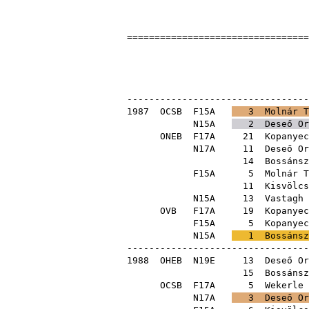
=================================
Országos B
Hegyvi
---------------------------------
1987
OCSB
F15A
3
Molnár T
N15A
2
Deseő Or
ONEB
F17A
21
Kopanyec
N17A
11
Deseő Or
14
Bossánsz
F15A
5
Molnár T
11
Kisvölcs
N15A
13
Vastagh 
OVB
F17A
19
Kopanyec
F15A
5
Kopanyec
N15A
1
Bossánsz
---------------------------------
1988
OHEB
N19E
13
Deseő Or
15
Bossánsz
OCSB
F17A
5
Wekerle 
N17A
3
Deseő Or