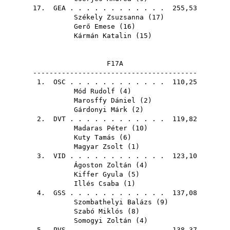
17.
GEA
. . . . . . . . . . . . 255,53
Székely Zsuzsanna
(
17
)
Gerő Emese
(
16
)
Kármán Katalin
(
15
)
F17A
----------------------------------------
1.
OSC
. . . . . . . . . . . . 110,25
Mód Rudolf
(
4
)
Marosffy Dániel
(
2
)
Gárdonyi Márk
(
2
)
2.
DVT
. . . . . . . . . . . . 119,82
Madaras Péter
(
10
)
Kuty Tamás
(
6
)
Magyar Zsolt
(
1
)
3.
VID
. . . . . . . . . . . . 123,10
Ágoston Zoltán
(
4
)
Kiffer Gyula
(
5
)
Illés Csaba
(
1
)
4.
GSS
. . . . . . . . . . . . 137,08
Szombathelyi Balázs
(
9
)
Szabó Miklós
(
8
)
Somogyi Zoltán
(
4
)
5.
PVS
. . . . . . . . . . . . 138,37