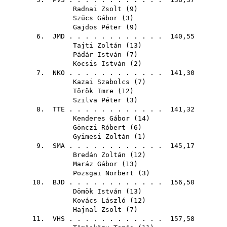
Radnai Zsolt
(
9
)
Szűcs Gábor
(
3
)
Gajdos Péter
(
9
)
6.
JMD
. . . . . . . . . . . . 140,55
Tajti Zoltán
(
13
)
Pádár István
(
7
)
Kocsis István
(
2
)
7.
NKO
. . . . . . . . . . . . 141,30
Kazai Szabolcs
(
7
)
Török Imre
(
12
)
Szilva Péter
(
3
)
8.
TTE
. . . . . . . . . . . . 141,32
Kenderes Gábor
(
14
)
Gönczi Róbert
(
6
)
Gyimesi Zoltán
(
1
)
9.
SMA
. . . . . . . . . . . . 145,17
Bredán Zoltán
(
12
)
Maráz Gábor
(
13
)
Pozsgai Norbert
(
3
)
10.
BJD
. . . . . . . . . . . . 156,50
Dömök István
(
13
)
Kovács László
(
12
)
Hajnal Zsolt
(
7
)
11.
VHS
. . . . . . . . . . . . 157,58