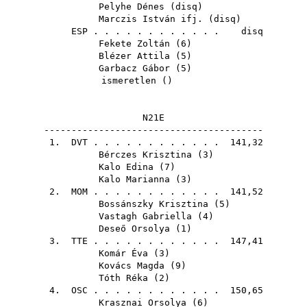
Pelyhe Dénes
(
disq
)
Marczis István ifj.
(
disq
)
ESP
. . . . . . . . . . . . disq
Fekete Zoltán
(
6
)
Blézer Attila
(
5
)
Garbacz Gábor
(
5
)
ismeretlen ()
N21E
----------------------------------------
1.
DVT
. . . . . . . . . . . . 141,32
Bérczes Krisztina
(
3
)
Kalo Edina
(
7
)
Kalo Marianna
(
3
)
2.
MOM
. . . . . . . . . . . . 141,52
Bossánszky Krisztina
(
5
)
Vastagh Gabriella
(
4
)
Deseő Orsolya
(
1
)
3.
TTE
. . . . . . . . . . . . 147,41
Komár Éva
(
3
)
Kovács Magda
(
9
)
Tóth Réka
(
2
)
4.
OSC
. . . . . . . . . . . . 150,65
Krasznai Orsolya
(
6
)