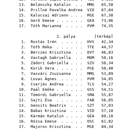
13.
Belánszky Katalin
. .
MMG
65,58
14.
Prillné Pavelka Andrea
VID
67,04
15.
Kalocsai Adrienn
. . .
MSE
67,30
16.
Gerő Emese
. . . . . .
GEA
73,96
17.
Tóth Marianna
. . . .
PVM
74,35
2. pálya [
térkép
]
1.
Rostás Irén
. . . . .
HVS
42,34
2.
Tóth Réka
. . . . . .
TTE
44,57
3.
Bérczes Krisztina
. .
DVT
46,83
4.
Vastagh Gabriella
. .
MOM
50,16
5.
Zádori Gabriella
. . .
SZV
50,34
6.
Korik Vera
. . . . . .
PSE
50,48
7.
Vasvári Zsuzsanna
. .
MMG
53,89
8.
Lovas Ágnes
. . . . .
PVM
54,05
9.
Cserjés Andrea
. . . .
TLS
54,27
10.
Paál Emőke
. . . . . .
GSS
54,51
11.
Tömördi Gabriella
. .
SMA
55,87
12.
Sajti Éva
. . . . . .
FAB
56,05
13.
Geosits Beatrix
. . .
SZT
57,03
14.
Babai Krisztina
. . .
VID
57,18
15.
Kármán Katalin
. . . .
GEA
60,10
16.
Rózsa Emese
. . . . .
OSC
61,82
17.
Majoros Krisztina
. .
MSE
84,34