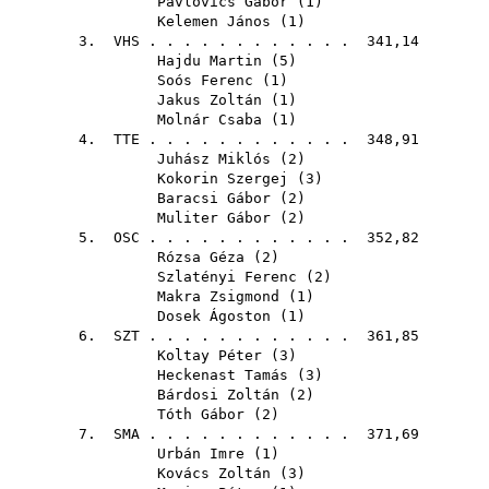
Pavlovics Gábor
(
1
)
Kelemen János
(
1
)
3.
VHS
. . . . . . . . . . . . 341,14
Hajdu Martin
(
5
)
Soós Ferenc
(
1
)
Jakus Zoltán
(
1
)
Molnár Csaba
(
1
)
4.
TTE
. . . . . . . . . . . . 348,91
Juhász Miklós
(
2
)
Kokorin Szergej
(
3
)
Baracsi Gábor
(
2
)
Muliter Gábor
(
2
)
5.
OSC
. . . . . . . . . . . . 352,82
Rózsa Géza
(
2
)
Szlatényi Ferenc
(
2
)
Makra Zsigmond
(
1
)
Dosek Ágoston
(
1
)
6.
SZT
. . . . . . . . . . . . 361,85
Koltay Péter
(
3
)
Heckenast Tamás
(
3
)
Bárdosi Zoltán
(
2
)
Tóth Gábor
(
2
)
7.
SMA
. . . . . . . . . . . . 371,69
Urbán Imre
(
1
)
Kovács Zoltán
(
3
)