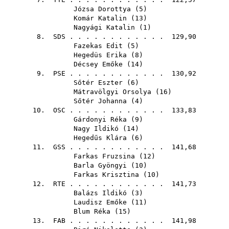
Józsa Dorottya
(
5
)
Komár Katalin
(
13
)
Nagyági Katalin
(
1
)
8.
SDS
. . . . . . . . . . . . 129,90
Fazekas Edit
(
5
)
Hegedüs Erika
(
8
)
Décsey Emőke
(
14
)
9.
PSE
. . . . . . . . . . . . 130,92
Sőtér Eszter
(
6
)
Mátravölgyi Orsolya
(
16
)
Sőtér Johanna
(
4
)
10.
OSC
. . . . . . . . . . . . 133,83
Gárdonyi Réka
(
9
)
Nagy Ildikó
(
14
)
Hegedűs Klára
(
6
)
11.
GSS
. . . . . . . . . . . . 141,68
Farkas Fruzsina
(
12
)
Barla Gyöngyi
(
10
)
Farkas Krisztina
(
10
)
12.
RTE
. . . . . . . . . . . . 141,73
Balázs Ildikó
(
3
)
Laudisz Emőke
(
11
)
Blum Réka
(
15
)
13.
FAB
. . . . . . . . . . . . 141,98