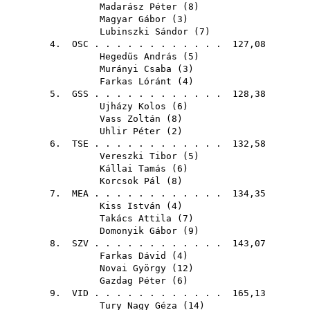
Madarász Péter
(
8
)
Magyar Gábor
(
3
)
Lubinszki Sándor
(
7
)
4.
OSC
. . . . . . . . . . . . 127,08
Hegedűs András
(
5
)
Murányi Csaba
(
3
)
Farkas Lóránt
(
4
)
5.
GSS
. . . . . . . . . . . . 128,38
Ujházy Kolos
(
6
)
Vass Zoltán
(
8
)
Uhlir Péter
(
2
)
6.
TSE
. . . . . . . . . . . . 132,58
Vereszki Tibor
(
5
)
Kállai Tamás
(
6
)
Korcsok Pál
(
8
)
7.
MEA
. . . . . . . . . . . . 134,35
Kiss István
(
4
)
Takács Attila
(
7
)
Domonyik Gábor
(
9
)
8.
SZV
. . . . . . . . . . . . 143,07
Farkas Dávid
(
4
)
Novai György
(
12
)
Gazdag Péter
(
6
)
9.
VID
. . . . . . . . . . . . 165,13
Tury Nagy Géza
(
14
)