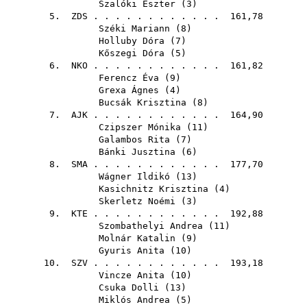
Szalóki Eszter
(
3
)
5.
ZDS
. . . . . . . . . . . . 161,78
Széki Mariann
(
8
)
Holluby Dóra
(
7
)
Kőszegi Dóra
(
5
)
6.
NKO
. . . . . . . . . . . . 161,82
Ferencz Éva
(
9
)
Grexa Ágnes
(
4
)
Bucsák Krisztina
(
8
)
7.
AJK
. . . . . . . . . . . . 164,90
Czipszer Mónika
(
11
)
Galambos Rita
(
7
)
Bánki Jusztina
(
6
)
8.
SMA
. . . . . . . . . . . . 177,70
Wágner Ildikó
(
13
)
Kasichnitz Krisztina
(
4
)
Skerletz Noémi
(
3
)
9.
KTE
. . . . . . . . . . . . 192,88
Szombathelyi Andrea
(
11
)
Molnár Katalin
(
9
)
Gyuris Anita
(
10
)
10.
SZV
. . . . . . . . . . . . 193,18
Vincze Anita
(
10
)
Csuka Dolli
(
13
)
Miklós Andrea
(
5
)