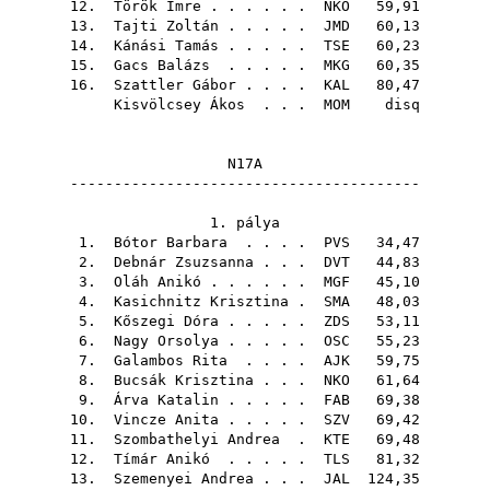
12.
Török Imre
. . . . . .
NKO
59,91
13.
Tajti Zoltán
. . . . .
JMD
60,13
14.
Kánási Tamás
. . . . .
TSE
60,23
15.
Gacs Balázs
. . . . .
MKG
60,35
16.
Szattler Gábor
. . . .
KAL
80,47
Kisvölcsey Ákos
. . .
MOM
disq
N17A
----------------------------------------
1. pálya
1.
Bótor Barbara
. . . .
PVS
34,47
2.
Debnár Zsuzsanna
. . .
DVT
44,83
3.
Oláh Anikó
. . . . . .
MGF
45,10
4.
Kasichnitz Krisztina
.
SMA
48,03
5.
Kőszegi Dóra
. . . . .
ZDS
53,11
6.
Nagy Orsolya
. . . . .
OSC
55,23
7.
Galambos Rita
. . . .
AJK
59,75
8.
Bucsák Krisztina
. . .
NKO
61,64
9.
Árva Katalin
. . . . .
FAB
69,38
10.
Vincze Anita
. . . . .
SZV
69,42
11.
Szombathelyi Andrea
.
KTE
69,48
12.
Tímár Anikó
. . . . .
TLS
81,32
13.
Szemenyei Andrea
. . .
JAL
124,35