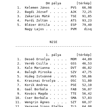
DH pálya [
térkép
]
1.
Kelemen János
. . . .
PVS
66,98
2.
Bagdi József
. . . . .
AJK
72,25
3.
Zakariás Máté
. . . .
TSE
91,85
4.
Pardi Zoltán
. . . . .
ATS
93,23
5.
Blézer Attila
. . . .
ESP
79,40
Nagy Lajos
. . . . . .
PVM
disq
N21E
----------------------------------------
1. pálya [
térkép
]
1.
Deseő Orsolya
. . . .
MOM
44,89
2.
Veréb Csilla
. . . . .
GSS
46,53
3.
Kalo Marianna
. . . .
DVT
46,82
4.
Balogh Piroska
. . . .
SZV
47,75
5.
Hideg Istvánné
. . . .
HVS
50,86
6.
Krasznai Orsolya
. . .
OSC
51,80
7.
Korik Andrea
. . . . .
PSE
52,10
8.
Gaál Borbála
. . . . .
FAB
56,07
9.
Kovács Magda
. . . . .
TTE
56,42
10.
Cser Borbála
. . . . .
SMA
57,83
11.
Wengrin Ágnes
. . . .
SZT
60,37
12.
Veresné Sipos Etelka
.
TLS
64,08