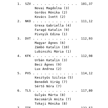
1.
SZV
. . . . . . . . . . . . 101,37
Novai Magdolna
(
3
)
Gordos Mónika
(
2
)
Kovács Ivett
(
2
)
2.
NKO
. . . . . . . . . . . . 111,12
Grexa Gabriella
(
4
)
Faragó Katalin
(
9
)
Pivnyik Edina
(
1
)
3.
DVT
. . . . . . . . . . . . 112,93
Magyar Ágnes
(
6
)
Zámbó Katalin
(
10
)
Lubinszki Mária
(
1
)
4.
KFK
. . . . . . . . . . . . 112,98
Urbán Katalin
(
3
)
Becz Ágnes
(
9
)
Lux Andrea
(
2
)
5.
PVS
. . . . . . . . . . . . 114,12
Kesztyűs Szilvia
(
5
)
Benedek Virág
(
7
)
Sértő Nóra
(
7
)
6.
TLS
. . . . . . . . . . . . 117,80
Gulyás Márta
(
8
)
Kecsmárik Anita
(
7
)
Tokaji Mónika
(
8
)
7.
TTE
. . . . . . . . . . . . 122,57