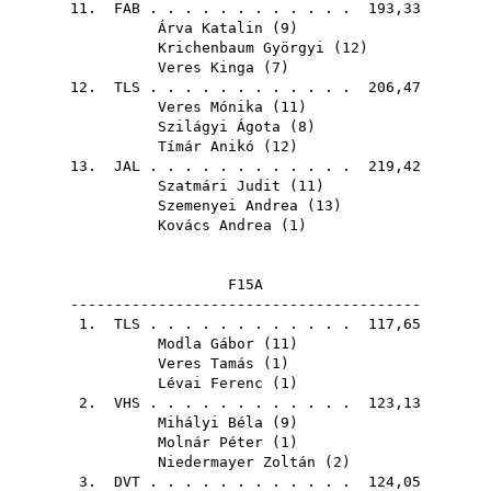
11.
FAB
. . . . . . . . . . . . 193,33
Árva Katalin
(
9
)
Krichenbaum Györgyi
(
12
)
Veres Kinga
(
7
)
12.
TLS
. . . . . . . . . . . . 206,47
Veres Mónika
(
11
)
Szilágyi Ágota
(
8
)
Tímár Anikó
(
12
)
13.
JAL
. . . . . . . . . . . . 219,42
Szatmári Judit
(
11
)
Szemenyei Andrea
(
13
)
Kovács Andrea
(
1
)
F15A
----------------------------------------
1.
TLS
. . . . . . . . . . . . 117,65
Modla Gábor
(
11
)
Veres Tamás
(
1
)
Lévai Ferenc
(
1
)
2.
VHS
. . . . . . . . . . . . 123,13
Mihályi Béla
(
9
)
Molnár Péter
(
1
)
Niedermayer Zoltán
(
2
)
3.
DVT
. . . . . . . . . . . . 124,05