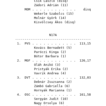
Csik László
(
disq
)
Zádori Adrián
(
11
)
MOM
. . . . . . . . . . . . disq
Wekerle Szabolcs
(
15
)
Molnár Györk
(
14
)
Kisvölcsey Ákos
(
disq
)
N17A
----------------------------------------
1.
PVS
. . . . . . . . . . . . 113,15
Kovács Bernadett
(
5
)
Paróczi Kinga
(
2
)
Bótor Barbara
(
1
)
2.
MGF
. . . . . . . . . . . . 126,17
Oláh Anikó
(
3
)
Pristyák Erika
(
2
)
Vavrik Andrea
(
4
)
3.
DVT
. . . . . . . . . . . . 132,03
Debnár Zsuzsanna
(
2
)
Zámbó Gabriella
(
6
)
Hornyák Marianna
(
1
)
4.
OSC
. . . . . . . . . . . . 161,58
Sergyán Judit
(
10
)
Nagy Orsolya
(
6
)