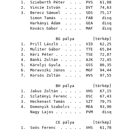
1.
Szieberth Péter
. . .
PVS
61,08
2.
Vincze István
. . . .
DVT
74,63
3.
Berecz Sámuel
. . . .
SDS
75,17
Simon Tamás
. . . . .
FAB
disq
Harkányi Ádám
. . . .
GEA
disq
Kovács Gábor
. . . . .
MAF
disq
BG pálya [
térkép
]
1.
Prill László
. . . . .
VID
62,25
2.
Muliter Gábor
. . . .
TTE
65,84
3.
Kéri Péter
. . . . . .
TSE
72,07
4.
Bánki Zoltán
. . . . .
AJK
72,45
5.
Károlyi Gyula
. . . .
GSS
86,35
6.
Moravszki János
. . .
MGF
94,44
7.
Korsós Zoltán
. . . .
HVS
97,55
BH pálya [
térkép
]
1.
Jakus Zoltán
. . . . .
VHS
67,15
2.
Szlatényi Ferenc
. . .
OSC
67,43
3.
Heckenast Tamás
. . .
SZT
70,75
4.
Domonyik Szabolcs
. .
MEA
93,90
Nagy Lajos
. . . . . .
PVM
disq
CE pálya [
térkép
]
1.
Soós Ferenc
. . . . .
VHS
61,78