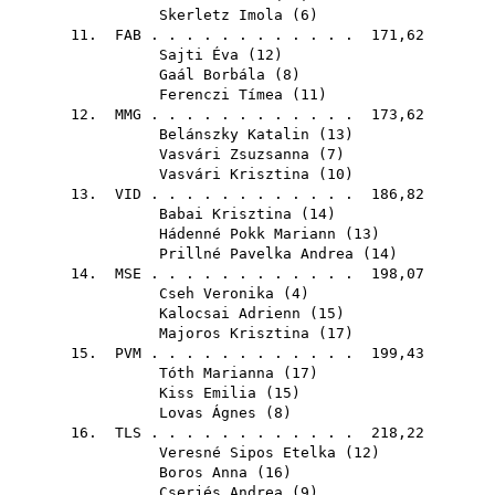
Skerletz Imola
(
6
)
11.
FAB
. . . . . . . . . . . . 171,62
Sajti Éva
(
12
)
Gaál Borbála
(
8
)
Ferenczi Tímea
(
11
)
12.
MMG
. . . . . . . . . . . . 173,62
Belánszky Katalin
(
13
)
Vasvári Zsuzsanna
(
7
)
Vasvári Krisztina
(
10
)
13.
VID
. . . . . . . . . . . . 186,82
Babai Krisztina
(
14
)
Hádenné Pokk Mariann
(
13
)
Prillné Pavelka Andrea
(
14
)
14.
MSE
. . . . . . . . . . . . 198,07
Cseh Veronika
(
4
)
Kalocsai Adrienn
(
15
)
Majoros Krisztina
(
17
)
15.
PVM
. . . . . . . . . . . . 199,43
Tóth Marianna
(
17
)
Kiss Emilia
(
15
)
Lovas Ágnes
(
8
)
16.
TLS
. . . . . . . . . . . . 218,22
Veresné Sipos Etelka
(
12
)
Boros Anna
(
16
)
Cserjés Andrea
(
9
)