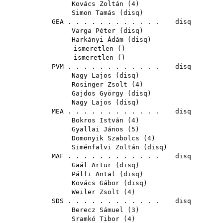
Kovács Zoltán
(
4
)
Simon Tamás
(
disq
)
GEA
. . . . . . . . . . . . disq
Varga Péter
(
disq
)
Harkányi Ádám
(
disq
)
ismeretlen ()
ismeretlen ()
PVM
. . . . . . . . . . . . disq
Nagy Lajos
(
disq
)
Rosinger Zsolt
(
4
)
Gajdos György
(
disq
)
Nagy Lajos
(
disq
)
MEA
. . . . . . . . . . . . disq
Bokros István
(
4
)
Gyallai János
(
5
)
Domonyik Szabolcs
(
4
)
Siménfalvi Zoltán
(
disq
)
MAF
. . . . . . . . . . . . disq
Gaál Artur
(
disq
)
Pálfi Antal
(
disq
)
Kovács Gábor
(
disq
)
Weiler Zsolt
(
4
)
SDS
. . . . . . . . . . . . disq
Berecz Sámuel
(
3
)
Sramkó Tibor
(
4
)