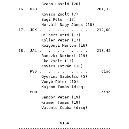
Szabó László
(
20
)
16.
BJD
. . . . . . . . . . . . 201,33
Kovács Zsolt
(
7
)
Sági Péter
(
17
)
Horváth Nagy János
(
18
)
17.
JDK
. . . . . . . . . . . . 212,00
Hilbert Ottó
(
17
)
Koller Péter
(
17
)
Rozgonyi Márton
(
16
)
18.
JAL
. . . . . . . . . . . . 218,45
Banszki Norbert
(
19
)
Eke Zsolt
(
13
)
Kovács István
(
18
)
PVS
. . . . . . . . . . . . disq
Gyurina Szabolcs
(
5
)
Vonyó Péter
(
10
)
Kajdon Tamás
(
disq
)
MOM
. . . . . . . . . . . . disq
Sándor Péter
(
19
)
Krámer Tamás
(
19
)
Valente Csaba
(
disq
)
N15A
----------------------------------------