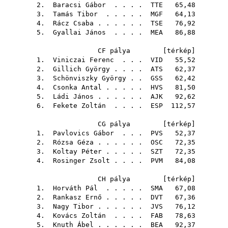
2.
Baracsi Gábor
. . . .
TTE
65,48
3.
Tamás Tibor
. . . . .
MGF
64,13
4.
Rácz Csaba
. . . . . .
TSE
76,92
5.
Gyallai János
. . . .
MEA
86,88
CF pálya [
térkép
]
1.
Viniczai Ferenc
. . .
VID
55,52
2.
Gillich György
. . . .
ATS
62,37
3.
Schönviszky György
. .
GSS
62,42
4.
Csonka Antal
. . . . .
HVS
81,50
5.
Ládi János
. . . . . .
AJK
92,62
6.
Fekete Zoltán
. . . .
ESP
112,57
CG pálya [
térkép
]
1.
Pavlovics Gábor
. . .
PVS
52,37
2.
Rózsa Géza
. . . . . .
OSC
72,35
3.
Koltay Péter
. . . . .
SZT
72,35
4.
Rosinger Zsolt
. . . .
PVM
84,08
CH pálya [
térkép
]
1.
Horváth Pál
. . . . .
SMA
67,08
2.
Rankasz Ernő
. . . . .
DVT
67,36
3.
Nagy Tibor
. . . . . .
JVS
76,12
4.
Kovács Zoltán
. . . .
FAB
78,63
5.
Knuth Ábel
. . . . . .
BEA
92,37