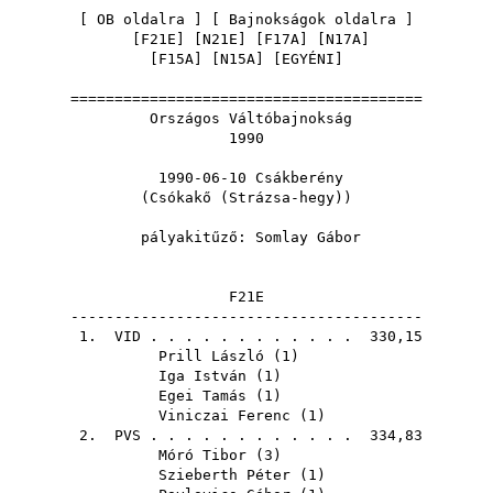
[
OB oldalra
] [
Bajnokságok oldalra
]
[
F21E
] [
N21E
] [
F17A
] [
N17A
]
[
F15A
] [
N15A
] [
EGYÉNI
]
========================================
Országos Váltóbajnokság
1990
1990-06-10 Csákberény
(Csókakő (Strázsa-hegy))
pályakitűző:
Somlay Gábor
F21E
----------------------------------------
1.
VID
. . . . . . . . . . . . 330,15
Prill László
(
1
)
Iga István
(
1
)
Egei Tamás
(
1
)
Viniczai Ferenc
(
1
)
2.
PVS
. . . . . . . . . . . . 334,83
Móró Tibor
(
3
)
Szieberth Péter
(
1
)