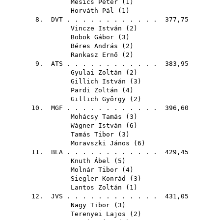
Mesics Péter
(
1
)
Horváth Pál
(
1
)
8.
DVT
. . . . . . . . . . . . 377,75
Vincze István
(
2
)
Bobok Gábor
(
3
)
Béres András
(
2
)
Rankasz Ernő
(
2
)
9.
ATS
. . . . . . . . . . . . 383,95
Gyulai Zoltán
(
2
)
Gillich István
(
3
)
Pardi Zoltán
(
4
)
Gillich György
(
2
)
10.
MGF
. . . . . . . . . . . . 396,60
Mohácsy Tamás
(
3
)
Wágner István
(
6
)
Tamás Tibor
(
3
)
Moravszki János
(
6
)
11.
BEA
. . . . . . . . . . . . 429,45
Knuth Ábel
(
5
)
Molnár Tibor
(
4
)
Siegler Konrád
(
3
)
Lantos Zoltán
(
1
)
12.
JVS
. . . . . . . . . . . . 431,05
Nagy Tibor
(
3
)
Terenyei Lajos
(
2
)