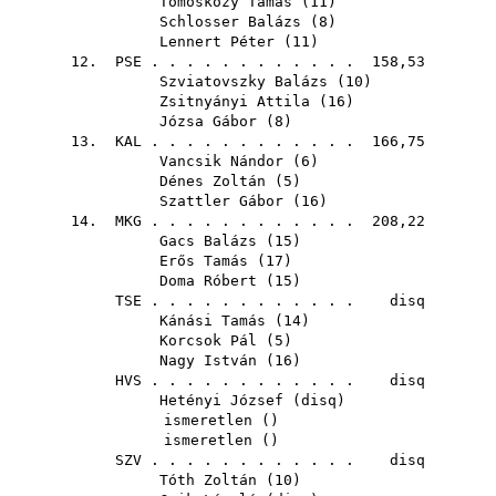
Tömösközy Tamás
(
11
)
Schlosser Balázs
(
8
)
Lennert Péter
(
11
)
12.
PSE
. . . . . . . . . . . . 158,53
Szviatovszky Balázs
(
10
)
Zsitnyányi Attila
(
16
)
Józsa Gábor
(
8
)
13.
KAL
. . . . . . . . . . . . 166,75
Vancsik Nándor
(
6
)
Dénes Zoltán
(
5
)
Szattler Gábor
(
16
)
14.
MKG
. . . . . . . . . . . . 208,22
Gacs Balázs
(
15
)
Erős Tamás
(
17
)
Doma Róbert
(
15
)
TSE
. . . . . . . . . . . . disq
Kánási Tamás
(
14
)
Korcsok Pál
(
5
)
Nagy István
(
16
)
HVS
. . . . . . . . . . . . disq
Hetényi József
(
disq
)
ismeretlen ()
ismeretlen ()
SZV
. . . . . . . . . . . . disq
Tóth Zoltán
(
10
)