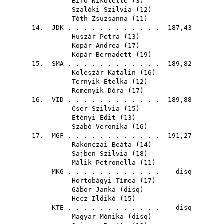
Biró Nikolette
(
3
)
Szalóki Szilvia
(
12
)
Tóth Zsuzsanna
(
11
)
14.
JDK
. . . . . . . . . . . . 187,43
Huszár Petra
(
13
)
Kopár Andrea
(
17
)
Kopár Bernadett
(
19
)
15.
SMA
. . . . . . . . . . . . 189,82
Koleszár Katalin
(
16
)
Ternyik Etelka
(
12
)
Remenyik Dóra
(
17
)
16.
VID
. . . . . . . . . . . . 189,88
Cser Szilvia
(
15
)
Etényi Edit
(
13
)
Szabó Veronika
(
16
)
17.
MGF
. . . . . . . . . . . . 191,27
Rakonczai Beáta
(
14
)
Sajben Szilvia
(
18
)
Málik Petronella
(
11
)
MKG
. . . . . . . . . . . . disq
Hortobágyi Tímea
(
17
)
Gábor Janka
(
disq
)
Hecz Ildikó
(
15
)
KTE
. . . . . . . . . . . . disq
Magyar Mónika
(
disq
)