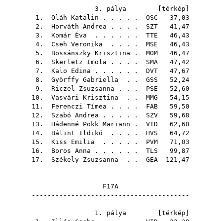
3. pálya [
térkép
]
1.
Oláh Katalin
. . . . .
OSC
37,03
2.
Horváth Andrea
. . . .
SZT
41,47
3.
Komár Éva
. . . . . .
TTE
46,43
4.
Cseh Veronika
. . . .
MSE
46,43
5.
Bossánszky Krisztina
.
MOM
46,47
6.
Skerletz Imola
. . . .
SMA
47,42
7.
Kalo Edina
. . . . . .
DVT
47,67
8.
Györffy Gabriella
. .
GSS
52,24
9.
Riczel Zsuzsanna
. . .
PSE
52,60
10.
Vasvári Krisztina
. .
MMG
54,15
11.
Ferenczi Tímea
. . . .
FAB
59,50
12.
Szabó Andrea
. . . . .
SZV
59,68
13.
Hádenné Pokk Mariann
.
VID
62,60
14.
Bálint Ildikó
. . . .
HVS
64,72
15.
Kiss Emilia
. . . . .
PVM
71,03
16.
Boros Anna
. . . . . .
TLS
99,87
17.
Székely Zsuzsanna
. .
GEA
121,47
F17A
----------------------------------------
1. pálya [
térkép
]