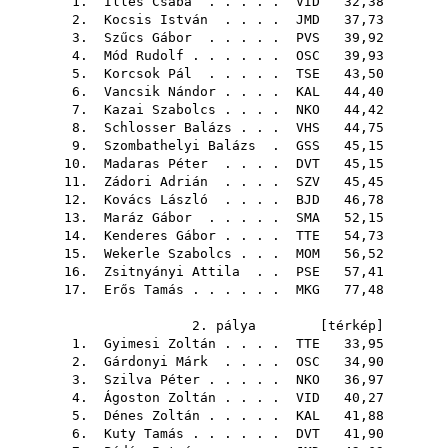
1.
Illés Csaba
. . . . .
VID
32,38
2.
Kocsis István
. . . .
JMD
37,73
3.
Szűcs Gábor
. . . . .
PVS
39,92
4.
Mód Rudolf
. . . . . .
OSC
39,93
5.
Korcsok Pál
. . . . .
TSE
43,50
6.
Vancsik Nándor
. . . .
KAL
44,40
7.
Kazai Szabolcs
. . . .
NKO
44,42
8.
Schlosser Balázs
. . .
VHS
44,75
9.
Szombathelyi Balázs
.
GSS
45,15
10.
Madaras Péter
. . . .
DVT
45,15
11.
Zádori Adrián
. . . .
SZV
45,45
12.
Kovács László
. . . .
BJD
46,78
13.
Maráz Gábor
. . . . .
SMA
52,15
14.
Kenderes Gábor
. . . .
TTE
54,73
15.
Wekerle Szabolcs
. . .
MOM
56,52
16.
Zsitnyányi Attila
. .
PSE
57,41
17.
Erős Tamás
. . . . . .
MKG
77,48
2. pálya [
térkép
]
1.
Gyimesi Zoltán
. . . .
TTE
33,95
2.
Gárdonyi Márk
. . . .
OSC
34,90
3.
Szilva Péter
. . . . .
NKO
36,97
4.
Ágoston Zoltán
. . . .
VID
40,27
5.
Dénes Zoltán
. . . . .
KAL
41,88
6.
Kuty Tamás
. . . . . .
DVT
41,90