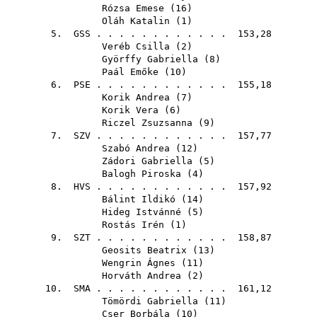
Rózsa Emese
(
16
)
Oláh Katalin
(
1
)
5.
GSS
. . . . . . . . . . . . 153,28
Veréb Csilla
(
2
)
Györffy Gabriella
(
8
)
Paál Emőke
(
10
)
6.
PSE
. . . . . . . . . . . . 155,18
Korik Andrea
(
7
)
Korik Vera
(
6
)
Riczel Zsuzsanna
(
9
)
7.
SZV
. . . . . . . . . . . . 157,77
Szabó Andrea
(
12
)
Zádori Gabriella
(
5
)
Balogh Piroska
(
4
)
8.
HVS
. . . . . . . . . . . . 157,92
Bálint Ildikó
(
14
)
Hideg Istvánné
(
5
)
Rostás Irén
(
1
)
9.
SZT
. . . . . . . . . . . . 158,87
Geosits Beatrix
(
13
)
Wengrin Ágnes
(
11
)
Horváth Andrea
(
2
)
10.
SMA
. . . . . . . . . . . . 161,12
Tömördi Gabriella
(
11
)
Cser Borbála
(
10
)