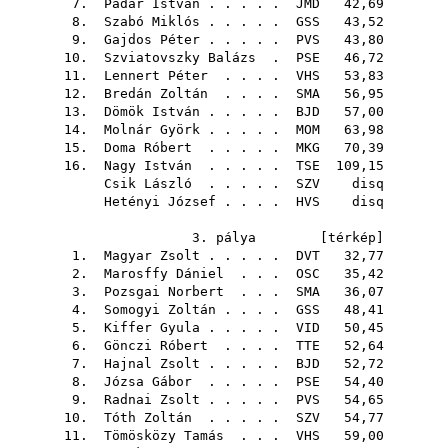
7.
Pádár István
. . . . .
JMD
42,69
8.
Szabó Miklós
. . . . .
GSS
43,52
9.
Gajdos Péter
. . . . .
PVS
43,80
10.
Szviatovszky Balázs
.
PSE
46,72
11.
Lennert Péter
. . . .
VHS
53,83
12.
Bredán Zoltán
. . . .
SMA
56,95
13.
Dömök István
. . . . .
BJD
57,00
14.
Molnár Györk
. . . . .
MOM
63,98
15.
Doma Róbert
. . . . .
MKG
70,39
16.
Nagy István
. . . . .
TSE
109,15
Csik László
. . . . .
SZV
disq
Hetényi József
. . . .
HVS
disq
3. pálya [
térkép
]
1.
Magyar Zsolt
. . . . .
DVT
32,77
2.
Marosffy Dániel
. . .
OSC
35,42
3.
Pozsgai Norbert
. . .
SMA
36,07
4.
Somogyi Zoltán
. . . .
GSS
48,41
5.
Kiffer Gyula
. . . . .
VID
50,45
6.
Gönczi Róbert
. . . .
TTE
52,64
7.
Hajnal Zsolt
. . . . .
BJD
52,72
8.
Józsa Gábor
. . . . .
PSE
54,40
9.
Radnai Zsolt
. . . . .
PVS
54,65
10.
Tóth Zoltán
. . . . .
SZV
54,77
11.
Tömösközy Tamás
. . .
VHS
59,00