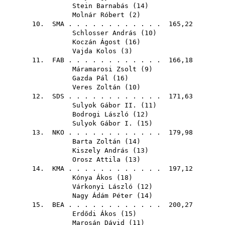
Stein Barnabás
(
14
)
Molnár Róbert
(
2
)
10.
SMA
. . . . . . . . . . . . 165,22
Schlosser András
(
10
)
Koczán Ágost
(
16
)
Vajda Kolos
(
3
)
11.
FAB
. . . . . . . . . . . . 166,18
Máramarosi Zsolt
(
9
)
Gazda Pál
(
16
)
Veres Zoltán
(
10
)
12.
SDS
. . . . . . . . . . . . 171,63
Sulyok Gábor II.
(
11
)
Bodrogi László
(
12
)
Sulyok Gábor I.
(
15
)
13.
NKO
. . . . . . . . . . . . 179,98
Barta Zoltán
(
14
)
Kiszely András
(
13
)
Orosz Attila
(
13
)
14.
KMA
. . . . . . . . . . . . 197,12
Kónya Ákos
(
18
)
Várkonyi László
(
12
)
Nagy Ádám Péter
(
14
)
15.
BEA
. . . . . . . . . . . . 200,27
Erdődi Ákos
(
15
)
Marosán Dávid
(
11
)