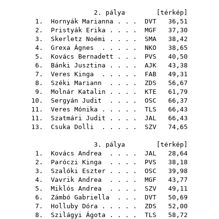
2. pálya [
térkép
]
1.
Hornyák Marianna
. . .
DVT
36,51
2.
Pristyák Erika
. . . .
MGF
37,30
3.
Skerletz Noémi
. . . .
SMA
38,42
4.
Grexa Ágnes
. . . . .
NKO
38,65
5.
Kovács Bernadett
. . .
PVS
40,50
6.
Bánki Jusztina
. . . .
AJK
43,38
7.
Veres Kinga
. . . . .
FAB
49,31
8.
Széki Mariann
. . . .
ZDS
56,67
9.
Molnár Katalin
. . . .
KTE
61,79
10.
Sergyán Judit
. . . .
OSC
66,37
11.
Veres Mónika
. . . . .
TLS
66,43
11.
Szatmári Judit
. . . .
JAL
66,43
13.
Csuka Dolli
. . . . .
SZV
74,65
3. pálya [
térkép
]
1.
Kovács Andrea
. . . .
JAL
28,64
2.
Paróczi Kinga
. . . .
PVS
38,18
3.
Szalóki Eszter
. . . .
OSC
39,98
4.
Vavrik Andrea
. . . .
MGF
43,77
5.
Miklós Andrea
. . . .
SZV
49,11
6.
Zámbó Gabriella
. . .
DVT
50,69
7.
Holluby Dóra
. . . . .
ZDS
52,00
8.
Szilágyi Ágota
. . . .
TLS
58,72