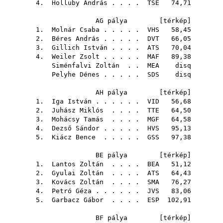
4.
Holluby András
. . . .
TSE
74,71
AG pálya [
térkép
]
1.
Molnár Csaba
. . . . .
VHS
58,45
2.
Béres András
. . . . .
DVT
66,05
3.
Gillich István
. . . .
ATS
70,04
4.
Weiler Zsolt
. . . . .
MAF
89,38
Siménfalvi Zoltán
. .
MEA
disq
Pelyhe Dénes
. . . . .
SDS
disq
AH pálya [
térkép
]
1.
Iga István
. . . . . .
VID
56,68
2.
Juhász Miklós
. . . .
TTE
64,50
3.
Mohácsy Tamás
. . . .
MGF
64,58
4.
Dezső Sándor
. . . . .
HVS
95,13
5.
Kiácz Bence
. . . . .
GSS
97,38
BE pálya [
térkép
]
1.
Lantos Zoltán
. . . .
BEA
51,12
2.
Gyulai Zoltán
. . . .
ATS
64,43
3.
Kovács Zoltán
. . . .
SMA
76,27
4.
Petró Géza
. . . . . .
JVS
83,06
5.
Garbacz Gábor
. . . .
ESP
102,91
BF pálya [
térkép
]