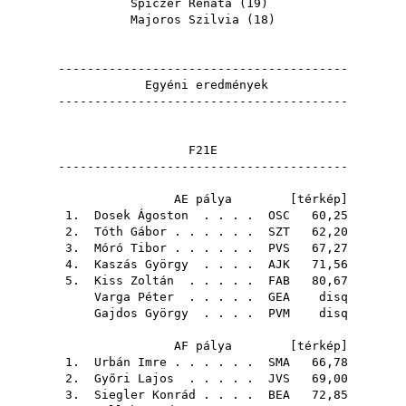
Spiczer Renáta
(
19
)
Majoros Szilvia
(
18
)
----------------------------------------
Egyéni eredmények
----------------------------------------
F21E
----------------------------------------
AE pálya [
térkép
]
1.
Dosek Ágoston
. . . .
OSC
60,25
2.
Tóth Gábor
. . . . . .
SZT
62,20
3.
Móró Tibor
. . . . . .
PVS
67,27
4.
Kaszás György
. . . .
AJK
71,56
5.
Kiss Zoltán
. . . . .
FAB
80,67
Varga Péter
. . . . .
GEA
disq
Gajdos György
. . . .
PVM
disq
AF pálya [
térkép
]
1.
Urbán Imre
. . . . . .
SMA
66,78
2.
Győri Lajos
. . . . .
JVS
69,00
3.
Siegler Konrád
. . . .
BEA
72,85