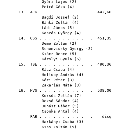
Győri Lajos
(
2
)
Petró Géza
(
4
)
13.
AJK
. . . . . . . . . . . . 442,66
Bagdi József
(
2
)
Bánki Zoltán
(
4
)
Ládi János
(
5
)
Kaszás György
(
4
)
14.
GSS
. . . . . . . . . . . . 451,35
Deme Zoltán
(
2
)
Schönviszky György
(
3
)
Kiácz Bence
(
5
)
Károlyi Gyula
(
5
)
15.
TSE
. . . . . . . . . . . . 490,36
Rácz Csaba
(
4
)
Holluby András
(
4
)
Kéri Péter
(
3
)
Zakariás Máté
(
3
)
16.
HVS
. . . . . . . . . . . . 538,00
Korsós Zoltán
(
7
)
Dezső Sándor
(
4
)
Juhász Gábor
(
5
)
Csonka Antal
(
4
)
FAB
. . . . . . . . . . . . disq
Harkányi Csaba
(
3
)
Kiss Zoltán
(
5
)