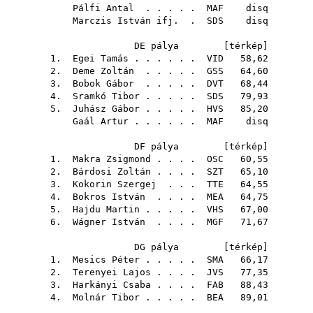
Pálfi Antal
. . . . .
MAF
disq
Marczis István ifj.
.
SDS
disq
DE pálya [
térkép
]
1.
Egei Tamás
. . . . . .
VID
58,62
2.
Deme Zoltán
. . . . .
GSS
64,60
3.
Bobok Gábor
. . . . .
DVT
68,44
4.
Sramkó Tibor
. . . . .
SDS
79,93
5.
Juhász Gábor
. . . . .
HVS
85,20
Gaál Artur
. . . . . .
MAF
disq
DF pálya [
térkép
]
1.
Makra Zsigmond
. . . .
OSC
60,55
2.
Bárdosi Zoltán
. . . .
SZT
65,10
3.
Kokorin Szergej
. . .
TTE
64,55
4.
Bokros István
. . . .
MEA
64,75
5.
Hajdu Martin
. . . . .
VHS
67,00
6.
Wágner István
. . . .
MGF
71,67
DG pálya [
térkép
]
1.
Mesics Péter
. . . . .
SMA
66,17
2.
Terenyei Lajos
. . . .
JVS
77,35
3.
Harkányi Csaba
. . . .
FAB
88,43
4.
Molnár Tibor
. . . . .
BEA
89,01