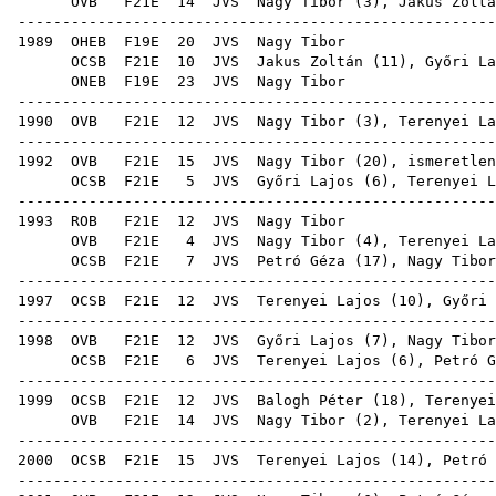
OVB
F21E
14
JVS
Nagy Tibor (
3
),
Jakus Zoltá
-----------------------------------------------------
1989
OHEB
F19E
20
JVS
Nag
OCSB
F21E
10
JVS
Jakus Zoltán
(
11
),
Győri La
ONEB
F19E
23
JVS
Nag
-----------------------------------------------------
1990
OVB
F21E
12
JVS
Nagy Tibor (
3
),
Terenyei La
-----------------------------------------------------
1992
OVB
F21E
15
JVS
Nagy Tibor (
20
), ismeretlen
OCSB
F21E
5
JVS
Győri Lajos
(
6
),
Terenyei L
-----------------------------------------------------
1993
ROB
F21E
12
JVS
Nag
OVB
F21E
4
JVS
Nagy Tibor (
4
),
Terenyei La
OCSB
F21E
7
JVS
Petró Géza
(
17
), Nagy Tibor
-----------------------------------------------------
1997
OCSB
F21E
12
JVS
Terenyei Lajos
(
10
),
Győri 
-----------------------------------------------------
1998
OVB
F21E
12
JVS
Győri Lajos
(
7
), Nagy Tibor
OCSB
F21E
6
JVS
Terenyei Lajos
(
6
),
Petró G
-----------------------------------------------------
1999
OCSB
F21E
12
JVS
Balogh Péter
(
18
),
Terenyei
OVB
F21E
14
JVS
Nagy Tibor (
2
),
Terenyei La
-----------------------------------------------------
2000
OCSB
F21E
15
JVS
Terenyei Lajos
(
14
),
Petró 
-----------------------------------------------------