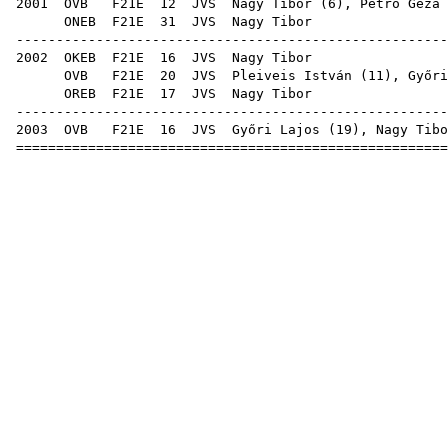
2001
OVB
F21E
12
JVS
Nagy Tibor (
6
),
Petró Géza
ONEB
F21E
31
JVS
Nag
-----------------------------------------------------
2002
OKEB
F21E
16
JVS
Nag
OVB
F21E
20
JVS
Pleiveis István
(
11
),
Győri
OREB
F21E
17
JVS
Nag
-----------------------------------------------------
2003
OVB
F21E
16
JVS
Győri Lajos
(
19
), Nagy Tibo
=====================================================