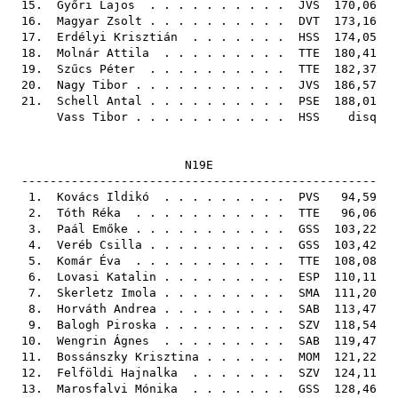
15.
Győri Lajos
. . . . . . . . . .
JVS
170,06
16.
Magyar Zsolt
. . . . . . . . . .
DVT
173,16
17.
Erdélyi Krisztián
. . . . . . .
HSS
174,05
18.
Molnár Attila
. . . . . . . . .
TTE
180,41
19.
Szűcs Péter
. . . . . . . . . .
TTE
182,37
20.
Nagy Tibor
. . . . . . . . . . .
JVS
186,57
21.
Schell Antal
. . . . . . . . . .
PSE
188,01
Vass Tibor
. . . . . . . . . . .
HSS
disq
N19E
--------------------------------------------------
1.
Kovács Ildikó
. . . . . . . . .
PVS
94,59
2.
Tóth Réka
. . . . . . . . . . .
TTE
96,06
3.
Paál Emőke
. . . . . . . . . . .
GSS
103,22
4.
Veréb Csilla
. . . . . . . . . .
GSS
103,42
5.
Komár Éva
. . . . . . . . . . .
TTE
108,08
6.
Lovasi Katalin
. . . . . . . . .
ESP
110,11
7.
Skerletz Imola
. . . . . . . . .
SMA
111,20
8.
Horváth Andrea
. . . . . . . . .
SAB
113,47
9.
Balogh Piroska
. . . . . . . . .
SZV
118,54
10.
Wengrin Ágnes
. . . . . . . . .
SAB
119,47
11.
Bossánszky Krisztina
. . . . . .
MOM
121,22
12.
Felföldi Hajnalka
. . . . . . .
SZV
124,11
13.
Marosfalvi Mónika
. . . . . . .
GSS
128,46