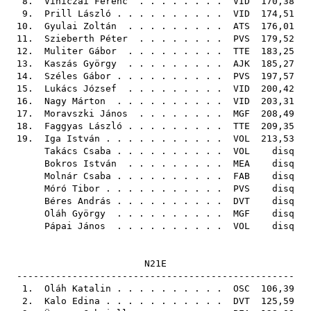
8.
Viniczai Ferenc
. . . . . . . .
VID
170,38
9.
Prill László
. . . . . . . . . .
VID
174,51
10.
Gyulai Zoltán
. . . . . . . . .
ATS
176,01
11.
Szieberth Péter
. . . . . . . .
PVS
179,52
12.
Muliter Gábor
. . . . . . . . .
TTE
183,25
13.
Kaszás György
. . . . . . . . .
AJK
185,27
14.
Széles Gábor
. . . . . . . . . .
PVS
197,57
15.
Lukács József
. . . . . . . . .
VID
200,42
16.
Nagy Márton
. . . . . . . . . .
VID
203,31
17.
Moravszki János
. . . . . . . .
MGF
208,49
18.
Faggyas László
. . . . . . . . .
TTE
209,35
19.
Iga István
. . . . . . . . . . .
VOL
213,53
Takács Csaba
. . . . . . . . . .
VOL
disq
Bokros István
. . . . . . . . .
MEA
disq
Molnár Csaba
. . . . . . . . . .
FAB
disq
Móró Tibor
. . . . . . . . . . .
PVS
disq
Béres András
. . . . . . . . . .
DVT
disq
Oláh György
. . . . . . . . . .
MGF
disq
Pápai János
. . . . . . . . . .
VOL
disq
N21E
--------------------------------------------------
1.
Oláh Katalin
. . . . . . . . . .
OSC
106,39
2.
Kalo Edina
. . . . . . . . . . .
DVT
125,59