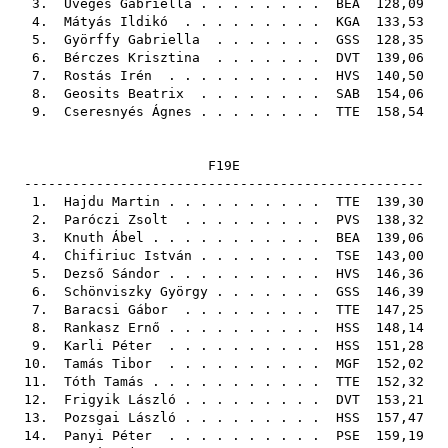
3.
Üveges Gabriella
. . . . . . . .
BEA
128,09
4.
Mátyás Ildikó
. . . . . . . . .
KGA
133,53
5.
Györffy Gabriella
. . . . . . .
GSS
128,35
6.
Bérczes Krisztina
. . . . . . .
DVT
139,06
7.
Rostás Irén
. . . . . . . . . .
HVS
140,50
8.
Geosits Beatrix
. . . . . . . .
SAB
154,06
9.
Cseresnyés Ágnes
. . . . . . . .
TTE
158,54
F19E
--------------------------------------------------
1.
Hajdu Martin
. . . . . . . . . .
TTE
139,30
2.
Paróczi Zsolt
. . . . . . . . .
PVS
138,32
3.
Knuth Ábel
. . . . . . . . . . .
BEA
139,06
4.
Chifiriuc István
. . . . . . . .
TSE
143,00
5.
Dezső Sándor
. . . . . . . . . .
HVS
146,36
6.
Schönviszky György
. . . . . . .
GSS
146,39
7.
Baracsi Gábor
. . . . . . . . .
TTE
147,25
8.
Rankasz Ernő
. . . . . . . . . .
HSS
148,14
9.
Karli Péter
. . . . . . . . . .
HSS
151,28
10.
Tamás Tibor
. . . . . . . . . .
MGF
152,02
11.
Tóth Tamás
. . . . . . . . . . .
TTE
152,32
12.
Frigyik László
. . . . . . . . .
DVT
153,21
13.
Pozsgai László
. . . . . . . . .
HSS
157,47
14.
Panyi Péter
. . . . . . . . . .
PSE
159,19