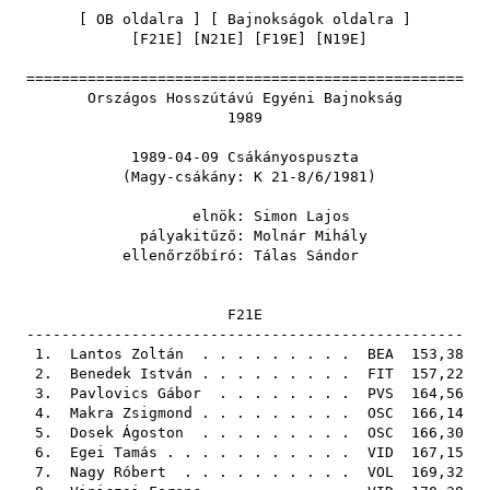
[
OB oldalra
] [
Bajnokságok oldalra
]
[
F21E
] [
N21E
] [
F19E
] [
N19E
]
==================================================
Országos Hosszútávú Egyéni Bajnokság
1989
1989-04-09 Csákányospuszta
(Magy-csákány: K 21-8/6/1981)
elnök:
Simon Lajos
pályakitűző:
Molnár Mihály
ellenőrzőbíró:
Tálas Sándor
F21E
--------------------------------------------------
1.
Lantos Zoltán
. . . . . . . . .
BEA
153,38
2.
Benedek István
. . . . . . . . .
FIT
157,22
3.
Pavlovics Gábor
. . . . . . . .
PVS
164,56
4.
Makra Zsigmond
. . . . . . . . .
OSC
166,14
5.
Dosek Ágoston
. . . . . . . . .
OSC
166,30
6.
Egei Tamás
. . . . . . . . . . .
VID
167,15
7.
Nagy Róbert
. . . . . . . . . .
VOL
169,32