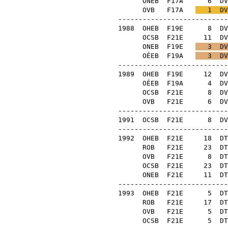
ONEB
F17A
6
DV
OVB
F17A
1
DV
---------------------------
1988
OHEB
F19E
8
DV
OCSB
F21E
11
DV
ONEB
F19E
3
DV
OÉEB
F19A
3
DV
---------------------------
1989
OHEB
F19E
12
DV
OÉEB
F19A
4
DV
OCSB
F21E
8
DV
OVB
F21E
6
DV
---------------------------
1991
OCSB
F21E
8
DV
---------------------------
1992
OHEB
F21E
18
DT
ROB
F21E
23
DT
OVB
F21E
8
DT
OCSB
F21E
23
DT
ONEB
F21E
11
DT
---------------------------
1993
OHEB
F21E
5
DT
ROB
F21E
17
DT
OVB
F21E
5
DT
OCSB
F21E
5
DT