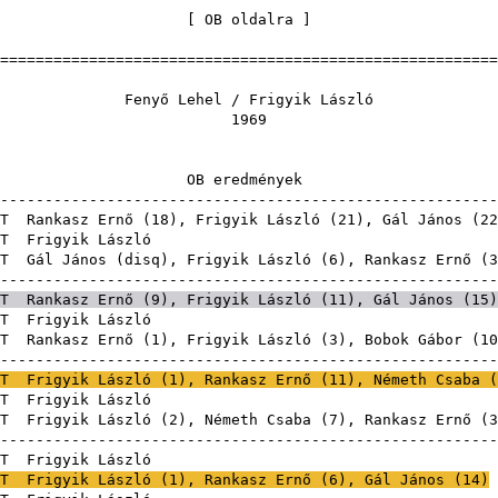
[
OB oldalra
=======================================================
ehel / Frigyik
96
eredmé
-------------------------------------------------------
T
Rankasz Ernő
(
18
), Frigyik László (
21
),
Gál János
(
22
T
Frigyik L
T
Gál János
(
disq
), Frigyik László (
6
),
Rankasz Ernő
(
3
-------------------------------------------------------
T
Rankasz Ernő
(
9
), Frigyik László (
11
),
Gál János
(
15
)
T
Frigyik L
T
Rankasz Ernő
(
1
), Frigyik László (
3
),
Bobok Gábor
(
10
-------------------------------------------------------
T
Frigyik László (
1
),
Rankasz Ernő
(
11
),
Németh Csaba
(
T
Frigyik L
T
Frigyik László (
2
),
Németh Csaba
(
7
),
Rankasz Ernő
(
3
-------------------------------------------------------
T
Frigyik L
T
Frigyik László (
1
),
Rankasz Ernő
(
6
),
Gál János
(
14
)