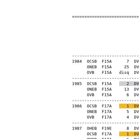
===========================
Fenyő L
1
OB 
---------------------------
1984
OCSB
F15A
7
DV
ONEB
F15A
25
DV
OVB
F15A
disq
DV
---------------------------
1985
OCSB
F15A
2
DV
ONEB
F15A
13
DV
OVB
F15A
6
DV
---------------------------
1986
OCSB
F17A
1
DV
ONEB
F17A
5
DV
OVB
F17A
4
DV
---------------------------
1987
OHEB
F19E
8
DV
OCSB
F17A
1
DV