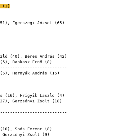
ászló
 (
3
)
----------------------------
ászló
51
),
Egerszegi József
(
65
)
----------------------------
ászló
ászló
zló (
40
),
Béres András
(
42
)
(
5
),
Rankasz Ernő
(
8
)
----------------------------
(
5
),
Hornyák András
(
15
)
----------------------------
ászló
ászló
s
(
16
), Frigyik László (
4
)
27
),
Gerzsényi Zsolt
(
18
)
ászló
----------------------------
ászló
ászló
(
10
),
Soós Ferenc
(
8
)
,
Gerzsényi Zsolt
(
9
)