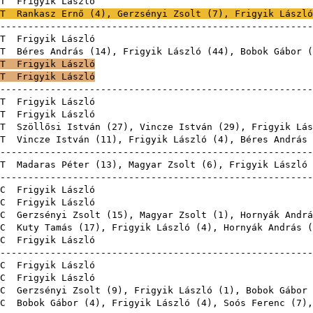
T
Frigyik L
T
Rankasz Ernő
(
4
),
Gerzsényi Zsolt
(
7
), Frigyik László
-------------------------------------------------------
T
Frigyik L
T
Béres András
(
14
), Frigyik László (
44
),
Bobok Gábor
(
T
Frigyik László
T
Frigyik László
-------------------------------------------------------
T
Frigyik L
T
Frigyik L
T
Szöllősi István
(
27
),
Vincze István
(
29
), Frigyik Lás
T
Vincze István
(
11
), Frigyik László (
4
),
Béres András
-------------------------------------------------------
T
Madaras Péter
(
13
),
Magyar Zsolt
(
6
), Frigyik László 
-------------------------------------------------------
C
Frigyik L
C
Frigyik L
C
Gerzsényi Zsolt
(
15
),
Magyar Zsolt
(
1
),
Hornyák Andrá
C
Kuty Tamás
(
17
), Frigyik László (
4
),
Hornyák András
(
C
Frigyik L
-------------------------------------------------------
C
Frigyik L
C
Frigyik L
C
Gerzsényi Zsolt
(
9
), Frigyik László (
1
),
Bobok Gábor
C
Bobok Gábor
(
4
), Frigyik László (
4
),
Soós Ferenc
(
7
)