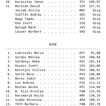
20.
Keresztes János
. . . . . . . .
ZTC
199,97
21.
Marosán Dávid
. . . . . . . . .
SZV
227,51
Jécsák Attila
. . . . . . . . .
MGF
disq
Szőllős András
. . . . . . . . .
SDS
disq
Nagy Tamás
. . . . . . . . . . .
ZTC
disq
Eke Zsolt
. . . . . . . . . . .
SZV
disq
Balogh Márk
. . . . . . . . . .
JVS
disq
Leiner Norbert
. . . . . . . . .
VHS
disq
N20E
--------------------------------------------------
1.
Lubinszki Mária
. . . . . . . .
DTC
91,80
2.
Gordos Mónika
. . . . . . . . .
SZV
100,94
3.
Gárdonyi Réka
. . . . . . . . .
OSC
101,14
4.
Kovács Ivett
. . . . . . . . . .
SZV
103,80
5.
Kesztyűs Szilvia
. . . . . . . .
PVS
106,62
6.
Sértő Nóra
. . . . . . . . . . .
PVS
106,88
7.
Boros Judit
. . . . . . . . . .
OSC
108,97
8.
Lux Andrea
. . . . . . . . . . .
FSS
113,13
9.
Rostás Anikó
. . . . . . . . . .
HTC
124,60
10.
B. Kiss Orsolya
. . . . . . . .
FAB
132,56
11.
Kecsmárik Anita
. . . . . . . .
HRF
136,16
12.
Szabó Veronika
. . . . . . . . .
ARA
190,21
13.
Tóth Barbara
. . . . . . . . . .
FAB
202,76