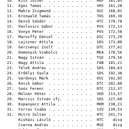
10.
Kiss József
. . . . . . . . . .
MGF
161,05
11.
Egei Tamás
. . . . . . . . . . .
VHS
161,28
12.
Makra Zsigmond
. . . . . . . . .
OSC
168,01
13.
Kronwald Tamás
. . . . . . . . .
THS
169,39
14.
Dezső Sándor
. . . . . . . . . .
HTC
170,78
15.
Pavlovics Gábor
. . . . . . . .
PVS
172,13
16.
Vonyó Péter
. . . . . . . . . .
PVS
172,58
17.
Marosffy Dániel
. . . . . . . .
OSC
173,29
18.
Lajszner Attila
. . . . . . . .
SDS
173,80
19.
Gerzsényi Zsolt
. . . . . . . .
DTC
177,61
20.
Domonyik Szabolcs
. . . . . . .
MEA
178,56
21.
Nagy István
. . . . . . . . . .
TSE
179,56
22.
Nagy Attila
. . . . . . . . . .
FAB
181,21
23.
Telek András
. . . . . . . . . .
SDS
184,63
24.
Erdélyi Gyula
. . . . . . . . .
SDS
192,38
25.
Gárdonyi Márk
. . . . . . . . .
OSC
192,85
26.
Kósik Gábor
. . . . . . . . . .
DTC
202,60
27.
Soós Ferenc
. . . . . . . . . .
DTC
212,37
28.
Molnár Péter
. . . . . . . . . .
VED
213,57
29.
Marczis István ifj.
. . . . . .
SDS
227,60
30.
Kopanyecz Attila
. . . . . . . .
MOM
238,21
31.
Forrai Csaba
. . . . . . . . . .
SZV
239,53
32.
Mitró Zoltán
. . . . . . . . . .
HTC
241,73
Kisházi László
. . . . . . . . .
HTC
disq
Cserna András
. . . . . . . . .
MSE
disq