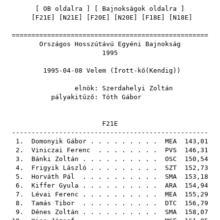
[
OB oldalra
] [
Bajnokságok oldalra
]
[
F21E
] [
N21E
] [
F20E
] [
N20E
] [
F18E
] [
N18E
]
==================================================
Országos Hosszútávú Egyéni Bajnokság
1995
1995-04-08 Velem (Írott-kő(Kendig))
elnök:
Szerdahelyi Zoltán
pályakitűző:
Tóth Gábor
F21E
--------------------------------------------------
1.
Domonyik Gábor
. . . . . . . . .
MEA
143,01
2.
Viniczai Ferenc
. . . . . . . .
PVS
146,31
3.
Bánki Zoltán
. . . . . . . . . .
OSC
150,54
4.
Frigyik László
. . . . . . . . .
SZT
152,73
5.
Horváth Pál
. . . . . . . . . .
SMA
153,18
6.
Kiffer Gyula
. . . . . . . . . .
ARA
154,94
7.
Lévai Ferenc
. . . . . . . . . .
MEA
155,29
8.
Tamás Tibor
. . . . . . . . . .
DTC
156,79
9.
Dénes Zoltán
. . . . . . . . . .
SMA
158,07