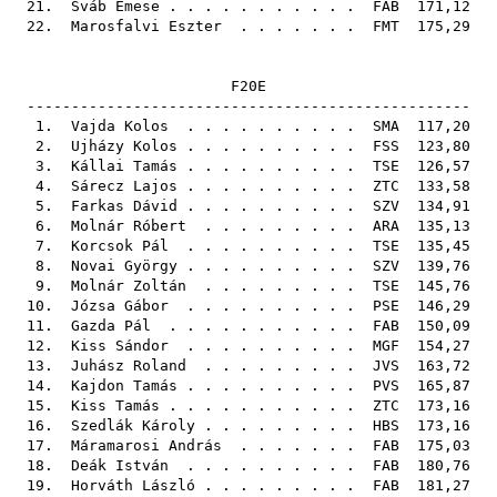
21.
Sváb Emese
. . . . . . . . . . .
FAB
171,12
22.
Marosfalvi Eszter
. . . . . . .
FMT
175,29
F20E
--------------------------------------------------
1.
Vajda Kolos
. . . . . . . . . .
SMA
117,20
2.
Ujházy Kolos
. . . . . . . . . .
FSS
123,80
3.
Kállai Tamás
. . . . . . . . . .
TSE
126,57
4.
Sárecz Lajos
. . . . . . . . . .
ZTC
133,58
5.
Farkas Dávid
. . . . . . . . . .
SZV
134,91
6.
Molnár Róbert
. . . . . . . . .
ARA
135,13
7.
Korcsok Pál
. . . . . . . . . .
TSE
135,45
8.
Novai György
. . . . . . . . . .
SZV
139,76
9.
Molnár Zoltán
. . . . . . . . .
TSE
145,76
10.
Józsa Gábor
. . . . . . . . . .
PSE
146,29
11.
Gazda Pál
. . . . . . . . . . .
FAB
150,09
12.
Kiss Sándor
. . . . . . . . . .
MGF
154,27
13.
Juhász Roland
. . . . . . . . .
JVS
163,72
14.
Kajdon Tamás
. . . . . . . . . .
PVS
165,87
15.
Kiss Tamás
. . . . . . . . . . .
ZTC
173,16
16.
Szedlák Károly
. . . . . . . . .
HBS
173,16
17.
Máramarosi András
. . . . . . .
FAB
175,03
18.
Deák István
. . . . . . . . . .
FAB
180,76
19.
Horváth László
. . . . . . . . .
FAB
181,27