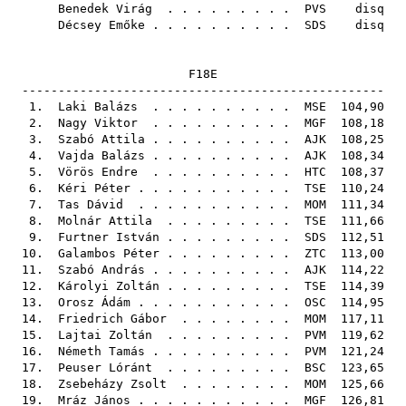
Benedek Virág
. . . . . . . . .
PVS
disq
Décsey Emőke
. . . . . . . . . .
SDS
disq
F18E
--------------------------------------------------
1.
Laki Balázs
. . . . . . . . . .
MSE
104,90
2.
Nagy Viktor
. . . . . . . . . .
MGF
108,18
3.
Szabó Attila
. . . . . . . . . .
AJK
108,25
4.
Vajda Balázs
. . . . . . . . . .
AJK
108,34
5.
Vörös Endre
. . . . . . . . . .
HTC
108,37
6.
Kéri Péter
. . . . . . . . . . .
TSE
110,24
7.
Tas Dávid
. . . . . . . . . . .
MOM
111,34
8.
Molnár Attila
. . . . . . . . .
TSE
111,66
9.
Furtner István
. . . . . . . . .
SDS
112,51
10.
Galambos Péter
. . . . . . . . .
ZTC
113,00
11.
Szabó András
. . . . . . . . . .
AJK
114,22
12.
Károlyi Zoltán
. . . . . . . . .
TSE
114,39
13.
Orosz Ádám
. . . . . . . . . . .
OSC
114,95
14.
Friedrich Gábor
. . . . . . . .
MOM
117,11
15.
Lajtai Zoltán
. . . . . . . . .
PVM
119,62
16.
Németh Tamás
. . . . . . . . . .
PVM
121,24
17.
Peuser Lóránt
. . . . . . . . .
BSC
123,65
18.
Zsebeházy Zsolt
. . . . . . . .
MOM
125,66
19.
Mráz János
. . . . . . . . . . .
MGF
126,81