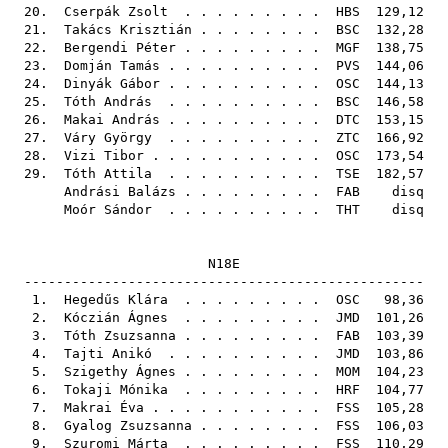
20.
Cserpák Zsolt
. . . . . . . . .
HBS
129,12
21.
Takács Krisztián
. . . . . . . .
BSC
132,28
22.
Bergendi Péter
. . . . . . . . .
MGF
138,75
23.
Domján Tamás
. . . . . . . . . .
PVS
144,06
24.
Dinyák Gábor
. . . . . . . . . .
OSC
144,13
25.
Tóth András
. . . . . . . . . .
BSC
146,58
26.
Makai András
. . . . . . . . . .
DTC
153,15
27.
Váry György
. . . . . . . . . .
ZTC
166,92
28.
Vizi Tibor
. . . . . . . . . . .
OSC
173,54
29.
Tóth Attila
. . . . . . . . . .
TSE
182,57
Andrási Balázs
. . . . . . . . .
FAB
disq
Moór Sándor
. . . . . . . . . .
THT
disq
N18E
--------------------------------------------------
1.
Hegedűs Klára
. . . . . . . . .
OSC
98,36
2.
Kóczián Ágnes
. . . . . . . . .
JMD
101,26
3.
Tóth Zsuzsanna
. . . . . . . . .
FAB
103,39
4.
Tajti Anikó
. . . . . . . . . .
JMD
103,86
5.
Szigethy Ágnes
. . . . . . . . .
MOM
104,23
6.
Tokaji Mónika
. . . . . . . . .
HRF
104,77
7.
Makrai Éva
. . . . . . . . . . .
FSS
105,28
8.
Gyalog Zsuzsanna
. . . . . . . .
FSS
106,03
9.
Szuromi Márta
. . . . . . . . .
FSS
110,29