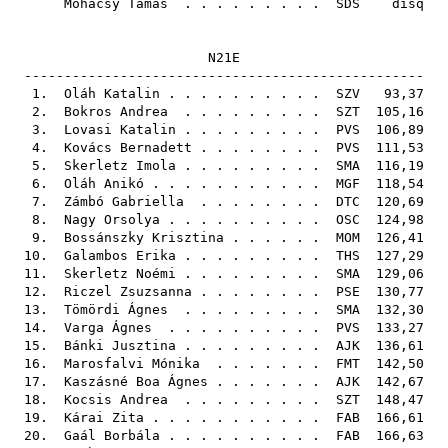
Mohácsy Tamás
. . . . . . . . .
SDS
disq
N21E
--------------------------------------------------
1.
Oláh Katalin
. . . . . . . . . .
SZV
93,37
2.
Bokros Andrea
. . . . . . . . .
SZT
105,16
3.
Lovasi Katalin
. . . . . . . . .
PVS
106,89
4.
Kovács Bernadett
. . . . . . . .
PVS
111,53
5.
Skerletz Imola
. . . . . . . . .
SMA
116,19
6.
Oláh Anikó
. . . . . . . . . . .
MGF
118,54
7.
Zámbó Gabriella
. . . . . . . .
DTC
120,69
8.
Nagy Orsolya
. . . . . . . . . .
OSC
124,98
9.
Bossánszky Krisztina
. . . . . .
MOM
126,41
10.
Galambos Erika
. . . . . . . . .
THS
127,29
11.
Skerletz Noémi
. . . . . . . . .
SMA
129,06
12.
Riczel Zsuzsanna
. . . . . . . .
PSE
130,77
13.
Tömördi Ágnes
. . . . . . . . .
SMA
132,30
14.
Varga Ágnes
. . . . . . . . . .
PVS
133,27
15.
Bánki Jusztina
. . . . . . . . .
AJK
136,61
16.
Marosfalvi Mónika
. . . . . . .
FMT
142,50
17.
Kaszásné Boa Ágnes
. . . . . . .
AJK
142,67
18.
Kocsis Andrea
. . . . . . . . .
SZT
148,47
19.
Kárai Zita
. . . . . . . . . . .
FAB
166,61
20.
Gaál Borbála
. . . . . . . . . .
FAB
166,63