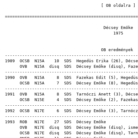
[
OB oldalra
=====================================================
Décsey 
19
OB ered
-----------------------------------------------------
1989
OCSB
N15A
10
SDS
Hegedüs Erika
(
26
), Décse
OVB
N15A
disq
SDS
Décsey Emőke (
disq
),
Faze
-----------------------------------------------------
1990
OVB
N15A
8
SDS
Fazekas Edit
(
5
),
Hegedüs
OCSB
N15A
7
SDS
Décsey Emőke (
8
),
Hegedüs
-----------------------------------------------------
1991
OVB
N15A
8
SDS
Tarnóczi Anett
(
3
), Décse
OCSB
N15E
4
SDS
Décsey Emőke (
2
),
Fazekas
-----------------------------------------------------
1992
OCSB
N17E
6
SDS
Décsey Emőke (
3
),
Tarnócz
-----------------------------------------------------
1993
ROB
N17E
27
SDS
Décs
OVB
N17E
disq
SDS
Décsey Emőke (
disq
), is
OCSB
N17E
disq
SDS
Décsey Emőke (
disq
),
Tarn