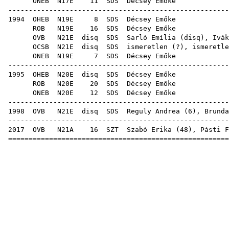
ONEB
N17E
11
SDS
Décs
-----------------------------------------------------
1994
OHEB
N19E
8
SDS
Décs
ROB
N19E
16
SDS
Décs
OVB
N21E
disq
SDS
Sarló Emília
(
disq
),
Ivák
OCSB
N21E
disq
SDS
ismeretlen (?), ismeretle
ONEB
N19E
7
SDS
Décs
-----------------------------------------------------
1995
OHEB
N20E
disq
SDS
Décs
ROB
N20E
20
SDS
Décs
ONEB
N20E
12
SDS
Décs
-----------------------------------------------------
1998
OVB
N21E
disq
SDS
Reguly Andrea
(
6
),
Brunda
-----------------------------------------------------
2017
OVB
N21A
16
SZT
Szabó Erika
(
48
),
Pásti F
=====================================================