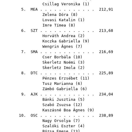
Csillag Veronika
(
1
)
5.
MEA
. . . . . . . . . . . . 212,91
Zelena Dóra
(
8
)
Lovasi Katalin
(
1
)
Imre Tímea
(
8
)
6.
SZT
. . . . . . . . . . . . 213,68
Horváth Andrea
(
2
)
Koczka Gabriella
(
9
)
Wengrin Ágnes
(
7
)
7.
SMA
. . . . . . . . . . . . 216,69
Cser Borbála
(
10
)
Skerletz Noémi
(
3
)
Skerletz Imola
(
2
)
8.
DTC
. . . . . . . . . . . . 225,89
Pénzes Erzsébet
(
11
)
Tusz Marianna
(
6
)
Zámbó Gabriella
(
6
)
9.
AJK
. . . . . . . . . . . . 234,04
Bánki Jusztina
(
5
)
Szabó Zsuzsa
(
12
)
Kaszásné Boa Ágnes
(
9
)
10.
OSC
. . . . . . . . . . . . 238,89
Nagy Orsolya
(
7
)
Szalóki Eszter
(
4
)
Rózsa Emese
(
13
)