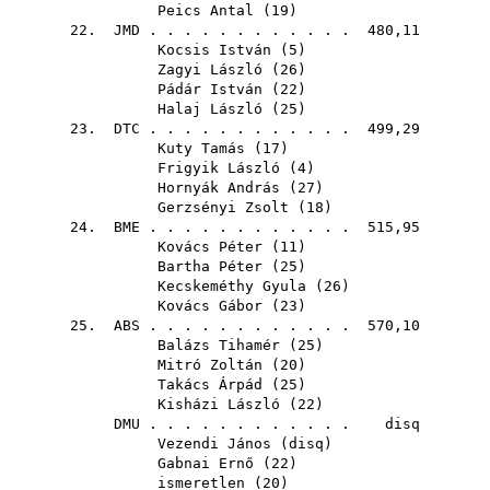
Peics Antal
(
19
)
22.
JMD
. . . . . . . . . . . . 480,11
Kocsis István
(
5
)
Zagyi László
(
26
)
Pádár István
(
22
)
Halaj László
(
25
)
23.
DTC
. . . . . . . . . . . . 499,29
Kuty Tamás
(
17
)
Frigyik László
(
4
)
Hornyák András
(
27
)
Gerzsényi Zsolt
(
18
)
24.
BME
. . . . . . . . . . . . 515,95
Kovács Péter
(
11
)
Bartha Péter
(
25
)
Kecskeméthy Gyula
(
26
)
Kovács Gábor
(
23
)
25.
ABS
. . . . . . . . . . . . 570,10
Balázs Tihamér
(
25
)
Mitró Zoltán
(
20
)
Takács Árpád
(
25
)
Kisházi László
(
22
)
DMU
. . . . . . . . . . . . disq
Vezendi János
(
disq
)
Gabnai Ernő
(
22
)
ismeretlen (
20
)