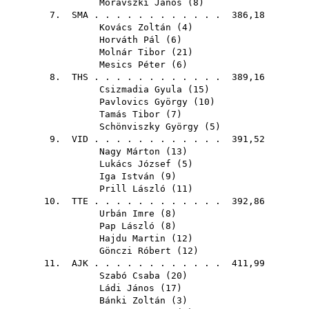
Moravszki János
(
8
)
7.
SMA
. . . . . . . . . . . . 386,18
Kovács Zoltán
(
4
)
Horváth Pál
(
6
)
Molnár Tibor
(
21
)
Mesics Péter
(
6
)
8.
THS
. . . . . . . . . . . . 389,16
Csizmadia Gyula
(
15
)
Pavlovics György
(
10
)
Tamás Tibor
(
7
)
Schönviszky György
(
5
)
9.
VID
. . . . . . . . . . . . 391,52
Nagy Márton
(
13
)
Lukács József
(
5
)
Iga István
(
9
)
Prill László
(
11
)
10.
TTE
. . . . . . . . . . . . 392,86
Urbán Imre
(
8
)
Pap László
(
8
)
Hajdu Martin
(
12
)
Gönczi Róbert
(
12
)
11.
AJK
. . . . . . . . . . . . 411,99
Szabó Csaba
(
20
)
Ládi János
(
17
)
Bánki Zoltán
(
3
)