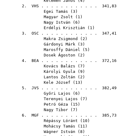
Kelemen János
(
4
)
2.
VHS
. . . . . . . . . . . . 341,83
Egei Tamás
(
3
)
Magyar Zsolt
(
1
)
Nagy István
(
6
)
Erdélyi Krisztián
(
1
)
3.
OSC
. . . . . . . . . . . . 347,41
Makra Zsigmond
(
2
)
Gárdonyi Márk
(
3
)
Marosffy Dániel
(
5
)
Dosek Ágoston
(
2
)
4.
BEA
. . . . . . . . . . . . 372,16
Kovács Balázs
(
7
)
Károlyi Gyula
(
9
)
Lantos Zoltán
(
2
)
Kele József
(
13
)
5.
JVS
. . . . . . . . . . . . 382,49
Győri Lajos
(
6
)
Terenyei Lajos
(
7
)
Petró Géza
(
15
)
Nagy Tibor
(
7
)
6.
MGF
. . . . . . . . . . . . 385,73
Répássy Lóránt
(
10
)
Mohácsy Tamás
(
11
)
Wágner István
(
8
)