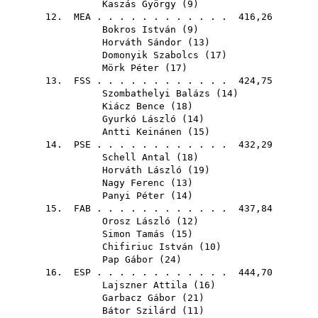
Kaszás György
(
9
)
12.
MEA
. . . . . . . . . . . . 416,26
Bokros István
(
9
)
Horváth Sándor
(
13
)
Domonyik Szabolcs
(
17
)
Mörk Péter
(
17
)
13.
FSS
. . . . . . . . . . . . 424,75
Szombathelyi Balázs
(
14
)
Kiácz Bence
(
18
)
Gyurkó László
(
14
)
Antti Keinánen
(
15
)
14.
PSE
. . . . . . . . . . . . 432,29
Schell Antal
(
18
)
Horváth László
(
19
)
Nagy Ferenc
(
13
)
Panyi Péter
(
14
)
15.
FAB
. . . . . . . . . . . . 437,84
Orosz László
(
12
)
Simon Tamás
(
15
)
Chifiriuc István
(
10
)
Pap Gábor
(
24
)
16.
ESP
. . . . . . . . . . . . 444,70
Lajszner Attila
(
16
)
Garbacz Gábor
(
21
)
Bátor Szilárd
(
11
)