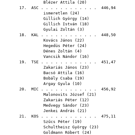
Blézer Attila
(
20
)
17.
ASC
. . . . . . . . . . . . 446,94
ismeretlen (
24
)
Gillich György
(
14
)
Gillich István
(
18
)
Gyulai Zoltán
(
3
)
18.
KAL
. . . . . . . . . . . . 448,50
Kovács János
(
22
)
Hegedüs Péter
(
24
)
Dénes Zoltán
(
4
)
Vancsik Nándor
(
16
)
19.
TSE
. . . . . . . . . . . . 451,47
Zakariás János
(
23
)
Bacsó Attila
(
16
)
Bobály Csaba
(
19
)
Argay Gyula
(
10
)
20.
MIC
. . . . . . . . . . . . 456,92
Malonovits József
(
21
)
Zakariás Péter
(
12
)
Medvegy Sándor
(
23
)
Jenkei András
(
21
)
21.
KOS
. . . . . . . . . . . . 475,11
Szűcs Péter
(
19
)
Schultheisz György
(
23
)
Goldmann Róbert
(
24
)