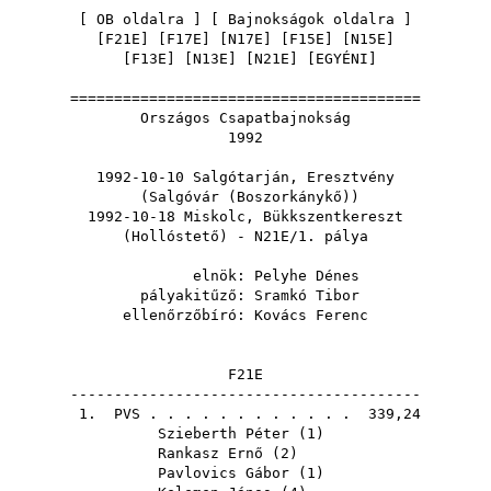
[
OB oldalra
] [
Bajnokságok oldalra
]
[
F21E
] [
F17E
] [
N17E
] [
F15E
] [
N15E
]
[
F13E
] [
N13E
] [
N21E
] [
EGYÉNI
]
========================================
Országos Csapatbajnokság
1992
1992-10-10 Salgótarján, Eresztvény
(Salgóvár (Boszorkánykő))
1992-10-18 Miskolc, Bükkszentkereszt
(Hollóstető) - N21E/1. pálya
elnök:
Pelyhe Dénes
pályakitűző:
Sramkó Tibor
ellenőrzőbíró:
Kovács Ferenc
F21E
----------------------------------------
1.
PVS
. . . . . . . . . . . . 339,24
Szieberth Péter
(
1
)
Rankasz Ernő
(
2
)
Pavlovics Gábor
(
1
)