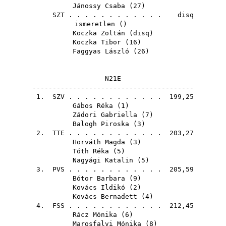
Jánossy Csaba
(
27
)
SZT
. . . . . . . . . . . . disq
ismeretlen ()
Koczka Zoltán
(
disq
)
Koczka Tibor
(
16
)
Faggyas László
(
26
)
N21E
----------------------------------------
1.
SZV
. . . . . . . . . . . . 199,25
Gábos Réka
(
1
)
Zádori Gabriella
(
7
)
Balogh Piroska
(
3
)
2.
TTE
. . . . . . . . . . . . 203,27
Horváth Magda
(
3
)
Tóth Réka
(
5
)
Nagyági Katalin
(
5
)
3.
PVS
. . . . . . . . . . . . 205,59
Bótor Barbara
(
9
)
Kovács Ildikó
(
2
)
Kovács Bernadett
(
4
)
4.
FSS
. . . . . . . . . . . . 212,45
Rácz Mónika
(
6
)
Marosfalvi Mónika
(
8
)