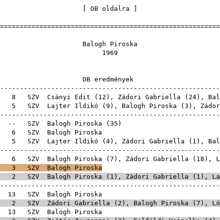
[
OB oldalra
=======================================================
logh Piro
196
 eredmén
-------------------------------------------------------
A
8
SZV
Csányi Edit
(
12
),
Zádori Gabriella
(
24
), Bal
A
5
SZV
Lajter Ildikó
(
9
), Balogh Piroska (
3
),
Zádor
-------------------------------------------------------
A
--
SZV
Balogh Piroska
(
35
A
6
SZV
Balogh Pi
A
5
SZV
Lajter Ildikó
(
4
),
Zádori Gabriella
(
1
), Bal
-------------------------------------------------------
A
6
SZV
Balogh Piroska (
7
),
Zádori Gabriella
(
18
),
L
3
SZV
Balogh Piroska
2
SZV
Balogh Piroska (
1
),
Zádori Gabriella
(
1
),
La
-------------------------------------------------------
E
13
SZV
Balogh Pi
2
SZV
Zádori Gabriella
(
2
), Balogh Piroska (
7
),
Ló
A
13
SZV
Balogh Pi