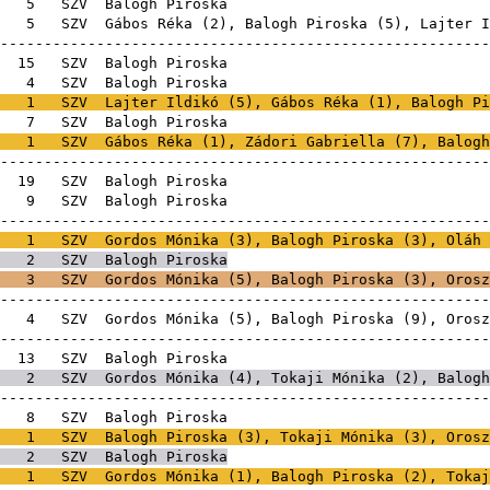
E
5
SZV
Balogh Pi
E
5
SZV
Gábos Réka
(
2
), Balogh Piroska (
5
),
Lajter I
-------------------------------------------------------
E
15
SZV
Balogh Pi
E
4
SZV
Balogh Pi
1
SZV
Lajter Ildikó
(
5
),
Gábos Réka
(
1
), Balogh Pi
E
7
SZV
Balogh Pi
1
SZV
Gábos Réka
(
1
),
Zádori Gabriella
(
7
), Balogh
-------------------------------------------------------
E
19
SZV
Balogh Pi
E
9
SZV
Balogh Pi
-------------------------------------------------------
1
SZV
Gordos Mónika
(
3
), Balogh Piroska (
3
),
Oláh 
2
SZV
Balogh Piroska
3
SZV
Gordos Mónika
(
5
), Balogh Piroska (
3
),
Orosz
-------------------------------------------------------
E
4
SZV
Gordos Mónika
(
5
), Balogh Piroska (
9
),
Orosz
-------------------------------------------------------
E
13
SZV
Balogh Pi
2
SZV
Gordos Mónika
(
4
),
Tokaji Mónika
(
2
), Balogh
-------------------------------------------------------
E
8
SZV
Balogh Pi
1
SZV
Balogh Piroska (
3
),
Tokaji Mónika
(
3
),
Orosz
2
SZV
Balogh Piroska
1
SZV
Gordos Mónika
(
1
), Balogh Piroska (
2
),
Tokaj