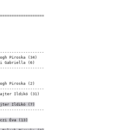
]
====================
ska
9
yek
--------------------
ogh Piroska (
34
)
i Gabriella
(
6
)
--------------------
)
roska
ogh Piroska (
2
)
--------------------
ajter Ildikó
(
31
)
jter Ildikó
(
7
)
--------------------
roska
czi Éva
(
13
)
roska