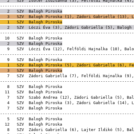
2
SZV
Zsótér Zsuzsanna
(
3
),
Felföldi Hajnalka
(
4
),
-------------------------------------------------------
2
SZV
Balogh Piroska
3
SZV
Balogh Piroska (
1
),
Zádori Gabriella
(
13
),
L
1
SZV
Balogh Piroska
2
SZV
Lóczi Éva
(
3
),
Zádori Gabriella
(
5
), Balogh 
-------------------------------------------------------
E
10
SZV
Balogh Pi
2
SZV
Balogh Piroska
E
9
SZV
Lóczi Éva
(
12
),
Felföldi Hajnalka
(
10
), Balo
-------------------------------------------------------
E
9
SZV
Balogh Pi
1
SZV
Balogh Piroska (
5
),
Zádori Gabriella
(
6
),
Fe
3
SZV
Balogh Piroska
E
7
SZV
Zádori Gabriella
(
7
),
Felföldi Hajnalka
(
9
),
-------------------------------------------------------
E
8
SZV
Balogh Pi
E
11
SZV
Balogh Pi
E
7
SZV
Szabó Andrea
(
12
),
Zádori Gabriella
(
5
), Bal
E
4
SZV
Balogh Piroska (
3
),
Zádori Gabriella
(
14
),
L
E
7
SZV
Balogh Pi
-------------------------------------------------------
E
5
SZV
Balogh Pi
E
12
SZV
Balogh Pi
E
8
SZV
Zádori Gabriella
(
6
),
Lajter Ildikó
(
5
), Bal