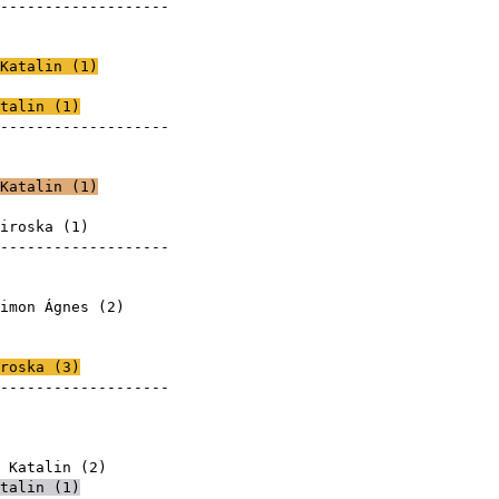
--------------------
Katalin
(
1
)
roska
talin
(
1
)
--------------------
roska
roska
Katalin
(
1
)
roska
iroska (
1
)
--------------------
roska
roska
imon Ágnes
(
2
)
roska
roska
roska (
3
)
--------------------
roska
roska
roska
 Katalin
(
2
)
talin
(
1
)