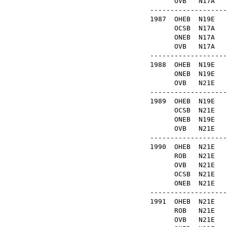
OVB
N17A
-------------------
1987
OHEB
N19E
OCSB
N17A
ONEB
N17A
OVB
N17A
-------------------
1988
OHEB
N19
ONEB
N19E
OVB
N21
-------------------
1989
OHEB
N19
OCSB
N21E
ONEB
N19E
OVB
N21
-------------------
1990
OHEB
N21
ROB
N21
OVB
N21
OCSB
N21
ONEB
N21
-------------------
1991
OHEB
N21
ROB
N21
OVB
N21