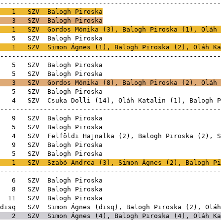
-------------------------------------------------------
1
SZV
Balogh Piroska
3
SZV
Balogh Piroska
1
SZV
Gordos Mónika
(
3
), Balogh Piroska (
1
),
Oláh 
E
5
SZV
Balogh Pi
1
SZV
Simon Ágnes
(
1
), Balogh Piroska (
2
),
Oláh Ka
-------------------------------------------------------
1E
5
SZV
Balogh Pi
E
5
SZV
Balogh Pi
3
SZV
Gordos Mónika
(
8
), Balogh Piroska (
2
),
Oláh 
E
5
SZV
Balogh Pi
E
4
SZV
Csuka Dolli
(
14
),
Oláh Katalin
(
1
), Balogh P
-------------------------------------------------------
1E
9
SZV
Balogh Pi
E
5
SZV
Balogh Pi
E
4
SZV
Felföldi Hajnalka
(
2
), Balogh Piroska (
2
),
S
E
9
SZV
Balogh Pi
E
5
SZV
Balogh Pi
1
SZV
Szabó Andrea
(
3
),
Simon Ágnes
(
2
), Balogh Pi
-------------------------------------------------------
1E
6
SZV
Balogh Pi
E
8
SZV
Balogh Pi
E
11
SZV
Balogh Pi
disq
SZV
Simon Ágnes
(
disq
), Balogh Piroska (
2
),
Oláh
2
SZV
Simon Ágnes
(
4
), Balogh Piroska (
4
),
Oláh Ka