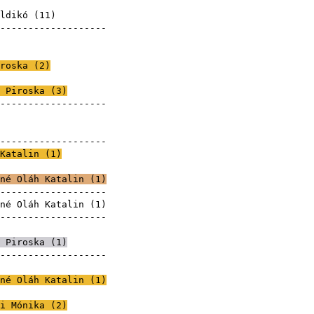
roska
ldikó
(
11
)
--------------------
roska
roska
roska (
2
)
roska
 Piroska (
3
)
--------------------
roska
roska
--------------------
Katalin
(
1
)
né Oláh Katalin
(
1
)
--------------------
né Oláh Katalin
(
1
)
--------------------
roska
 Piroska (
1
)
--------------------
roska
né Oláh Katalin
(
1
)
i Mónika
(
2
)