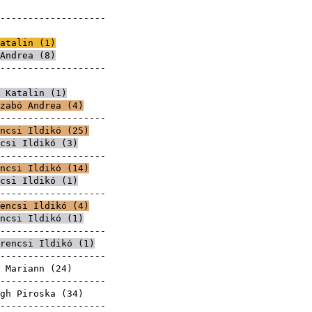
roska
--------------------
roska
atalin
(
1
)
Andrea
(
8
)
--------------------
roska
 Katalin
(
1
)
zabó Andrea
(
4
)
--------------------
ncsi Ildikó
(
25
)
csi Ildikó
(
3
)
--------------------
ncsi Ildikó
(
14
)
csi Ildikó
(
1
)
--------------------
encsi Ildikó
(
4
)
ncsi Ildikó
(
1
)
--------------------
rencsi Ildikó
(
1
)
--------------------
 Mariann
(
24
)
--------------------
gh Piroska (
34
)
--------------------