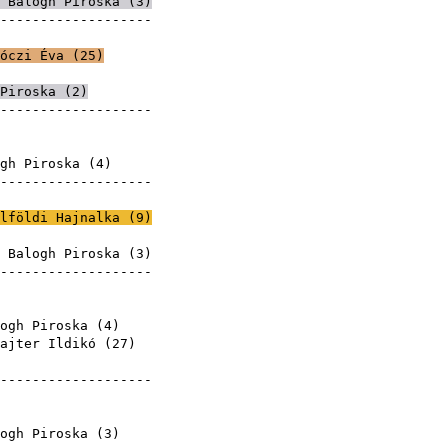
 Balogh Piroska (
3
)
--------------------
óczi Éva
(
25
)
Piroska (
2
)
--------------------
roska
gh Piroska (
4
)
--------------------
roska
lföldi Hajnalka
(
9
)
 Balogh Piroska (
3
)
--------------------
roska
roska
ogh Piroska (
4
)
ajter Ildikó
(
27
)
roska
--------------------
roska
roska
ogh Piroska (
3
)