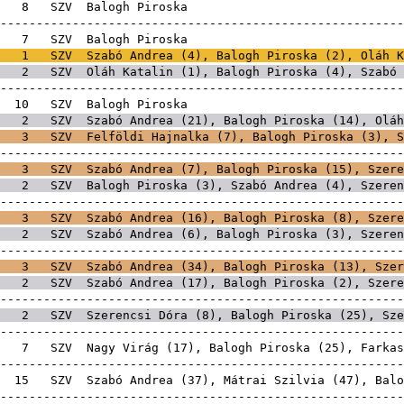
E
8
SZV
Balogh Pi
-------------------------------------------------------
E
7
SZV
Balogh Pi
1
SZV
Szabó Andrea
(
4
), Balogh Piroska (
2
),
Oláh K
2
SZV
Oláh Katalin
(
1
), Balogh Piroska (
4
),
Szabó 
-------------------------------------------------------
E
10
SZV
Balogh Pi
2
SZV
Szabó Andrea
(
21
), Balogh Piroska (
14
),
Oláh
3
SZV
Felföldi Hajnalka
(
7
), Balogh Piroska (
3
),
S
-------------------------------------------------------
3
SZV
Szabó Andrea
(
7
), Balogh Piroska (
15
),
Szere
2
SZV
Balogh Piroska (
3
),
Szabó Andrea
(
4
),
Szeren
-------------------------------------------------------
3
SZV
Szabó Andrea
(
16
), Balogh Piroska (
8
),
Szere
2
SZV
Szabó Andrea
(
6
), Balogh Piroska (
3
),
Szeren
-------------------------------------------------------
3
SZV
Szabó Andrea
(
34
), Balogh Piroska (
13
),
Szer
2
SZV
Szabó Andrea
(
17
), Balogh Piroska (
2
),
Szere
-------------------------------------------------------
2
SZV
Szerencsi Dóra
(
8
), Balogh Piroska (
25
),
Sze
-------------------------------------------------------
E
7
SZV
Nagy Virág
(
17
), Balogh Piroska (
25
),
Farkas
-------------------------------------------------------
A
15
SZV
Szabó Andrea
(
37
),
Mátrai Szilvia
(
47
), Balo
-------------------------------------------------------