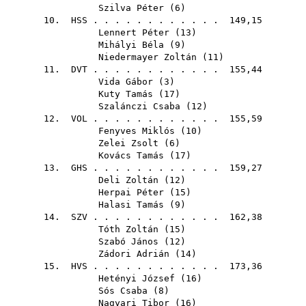
Szilva Péter
(
6
)
10.
HSS
. . . . . . . . . . . . 149,15
Lennert Péter
(
13
)
Mihályi Béla
(
9
)
Niedermayer Zoltán
(
11
)
11.
DVT
. . . . . . . . . . . . 155,44
Vida Gábor
(
3
)
Kuty Tamás
(
17
)
Szalánczi Csaba
(
12
)
12.
VOL
. . . . . . . . . . . . 155,59
Fenyves Miklós
(
10
)
Zelei Zsolt
(
6
)
Kovács Tamás
(
17
)
13.
GHS
. . . . . . . . . . . . 159,27
Deli Zoltán
(
12
)
Herpai Péter
(
15
)
Halasi Tamás
(
9
)
14.
SZV
. . . . . . . . . . . . 162,38
Tóth Zoltán
(
15
)
Szabó János
(
12
)
Zádori Adrián
(
14
)
15.
HVS
. . . . . . . . . . . . 173,36
Hetényi József
(
16
)
Sós Csaba
(
8
)
Nagyari Tibor
(
16
)