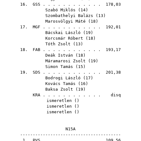
16.
GSS
. . . . . . . . . . . . 178,03
Szabó Miklós
(
14
)
Szombathelyi Balázs
(
13
)
Marosvölgyi Máté
(
18
)
17.
MGF
. . . . . . . . . . . . 192,01
Bácskai László
(
19
)
Korcsmár Róbert
(
18
)
Tóth Zsolt
(
13
)
18.
FAB
. . . . . . . . . . . . 193,17
Deák István
(
18
)
Máramarosi Zsolt
(
19
)
Simon Tamás
(
15
)
19.
SDS
. . . . . . . . . . . . 201,38
Bodrogi László
(
17
)
Kovács Tamás
(
16
)
Baksa Zsolt
(
19
)
KRA
. . . . . . . . . . . . disq
ismeretlen ()
ismeretlen ()
ismeretlen ()
N15A
----------------------------------------
1.
PVS
. . . . . . . . . . . . 109,56