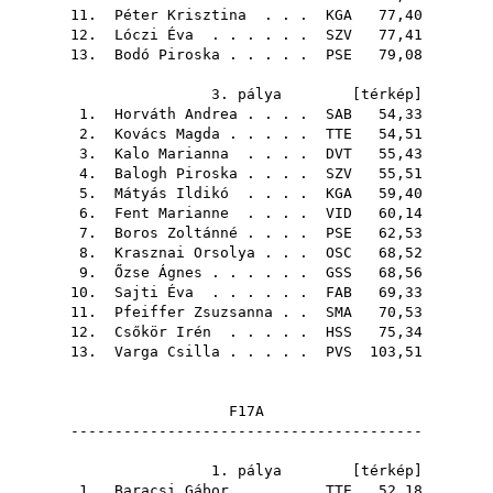
11.
Péter Krisztina
. . .
KGA
77,40
12.
Lóczi Éva
. . . . . .
SZV
77,41
13.
Bodó Piroska
. . . . .
PSE
79,08
3. pálya [
térkép
]
1.
Horváth Andrea
. . . .
SAB
54,33
2.
Kovács Magda
. . . . .
TTE
54,51
3.
Kalo Marianna
. . . .
DVT
55,43
4.
Balogh Piroska
. . . .
SZV
55,51
5.
Mátyás Ildikó
. . . .
KGA
59,40
6.
Fent Marianne
. . . .
VID
60,14
7.
Boros Zoltánné
. . . .
PSE
62,53
8.
Krasznai Orsolya
. . .
OSC
68,52
9.
Őzse Ágnes
. . . . . .
GSS
68,56
10.
Sajti Éva
. . . . . .
FAB
69,33
11.
Pfeiffer Zsuzsanna
. .
SMA
70,53
12.
Csőkör Irén
. . . . .
HSS
75,34
13.
Varga Csilla
. . . . .
PVS
103,51
F17A
----------------------------------------
1. pálya [
térkép
]
1.
Baracsi Gábor
. . . .
TTE
52,18