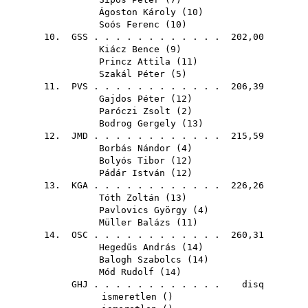
Ágoston Károly
(
10
)
Soós Ferenc
(
10
)
10.
GSS
. . . . . . . . . . . . 202,00
Kiácz Bence
(
9
)
Princz Attila
(
11
)
Szakál Péter
(
5
)
11.
PVS
. . . . . . . . . . . . 206,39
Gajdos Péter
(
12
)
Paróczi Zsolt
(
2
)
Bodrog Gergely
(
13
)
12.
JMD
. . . . . . . . . . . . 215,59
Borbás Nándor
(
4
)
Bolyós Tibor
(
12
)
Pádár István
(
12
)
13.
KGA
. . . . . . . . . . . . 226,26
Tóth Zoltán
(
13
)
Pavlovics György
(
4
)
Müller Balázs
(
11
)
14.
OSC
. . . . . . . . . . . . 260,31
Hegedűs András
(
14
)
Balogh Szabolcs
(
14
)
Mód Rudolf
(
14
)
GHJ
. . . . . . . . . . . . disq
ismeretlen ()