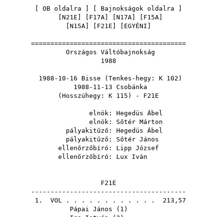
[
OB oldalra
] [
Bajnokságok oldalra
]
[
N21E
] [
F17A
] [
N17A
] [
F15A
]
[
N15A
] [
F21E
] [
EGYÉNI
]
========================================
Országos Váltóbajnokság
1988
1988-10-16 Bisse (Tenkes-hegy: K 102)
1988-11-13 Csobánka
(Hosszúhegy: K 115) - F21E
elnök:
Hegedüs Ábel
elnök:
Sőtér Márton
pályakitűző:
Hegedüs Ábel
pályakitűző:
Sőtér János
ellenőrzőbíró:
Lipp József
ellenőrzőbíró:
Lux Iván
F21E
----------------------------------------
1.
VOL
. . . . . . . . . . . . 213,57
Pápai János
(
1
)