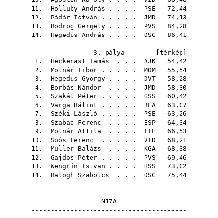
11.
Holluby András
. . . .
PSE
72,44
12.
Pádár István
. . . . .
JMD
74,13
13.
Bodrog Gergely
. . . .
PVS
84,28
14.
Hegedűs András
. . . .
OSC
86,41
3. pálya [
térkép
]
1.
Heckenast Tamás
. . .
AJK
54,42
2.
Molnár Tibor
. . . . .
MOM
55,54
3.
Hegedüs György
. . . .
DVT
58,28
4.
Borbás Nándor
. . . .
JMD
58,30
5.
Szakál Péter
. . . . .
GSS
60,42
6.
Varga Bálint
. . . . .
BEA
63,07
7.
Széki László
. . . . .
PSE
63,26
8.
Szabad Ferenc
. . . .
ESP
64,34
9.
Molnár Attila
. . . .
TTE
66,53
10.
Soós Ferenc
. . . . .
VID
68,21
11.
Müller Balázs
. . . .
KGA
68,38
12.
Gajdos Péter
. . . . .
PVS
69,46
13.
Wengrin István
. . . .
HSS
73,02
14.
Balogh Szabolcs
. . .
OSC
75,44
N17A
----------------------------------------