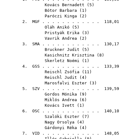
Kovács Bernadett
(
5
)
Bótor Barbara
(
1
)
Paróczi Kinga
(
2
)
2.
MGF
. . . . . . . . . . . . 118,01
Oláh Anikó
(
5
)
Pristyák Erika
(
3
)
Vavrik Andrea
(
2
)
3.
SMA
. . . . . . . . . . . . 130,17
Bruckner Judit
(
5
)
Kasichnitz Krisztina
(
8
)
Skerletz Noémi
(
1
)
4.
GSS
. . . . . . . . . . . . 133,39
Reischl Zsófia
(
11
)
Reischl Judit
(
4
)
Marosfalvi Eszter
(
3
)
5.
SZV
. . . . . . . . . . . . 139,59
Gordos Mónika
(
9
)
Miklós Andrea
(
6
)
Kovács Ivett
(
1
)
6.
OSC
. . . . . . . . . . . . 140,10
Szalóki Eszter
(
7
)
Nagy Orsolya
(
4
)
Gárdonyi Réka
(
4
)
7.
VID
. . . . . . . . . . . . 148,05
Illés Gabriella
(
9
)