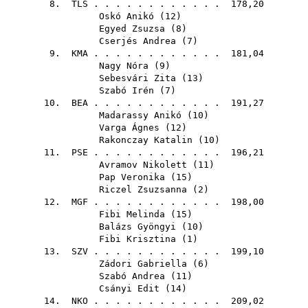
8.
TLS
. . . . . . . . . . . . 178,20
Oskó Anikó
(
12
)
Egyed Zsuzsa
(
8
)
Cserjés Andrea
(
7
)
9.
KMA
. . . . . . . . . . . . 181,04
Nagy Nóra
(
9
)
Sebesvári Zita
(
13
)
Szabó Irén
(
7
)
10.
BEA
. . . . . . . . . . . . 191,27
Madarassy Anikó
(
10
)
Varga Ágnes
(
12
)
Rakonczay Katalin
(
10
)
11.
PSE
. . . . . . . . . . . . 196,21
Avramov Nikolett
(
11
)
Pap Veronika
(
15
)
Riczel Zsuzsanna
(
2
)
12.
MGF
. . . . . . . . . . . . 198,00
Fibi Melinda
(
15
)
Balázs Gyöngyi
(
10
)
Fibi Krisztina
(
1
)
13.
SZV
. . . . . . . . . . . . 199,10
Zádori Gabriella
(
6
)
Szabó Andrea
(
11
)
Csányi Edit
(
14
)
14.
NKO
. . . . . . . . . . . . 209,02