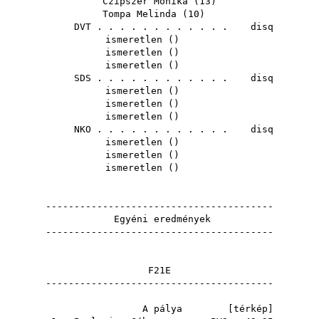
Czipszer Mónika
(
13
)
Tompa Melinda
(
10
)
DVT
. . . . . . . . . . . . disq
ismeretlen ()
ismeretlen ()
ismeretlen ()
SDS
. . . . . . . . . . . . disq
ismeretlen ()
ismeretlen ()
ismeretlen ()
NKO
. . . . . . . . . . . . disq
ismeretlen ()
ismeretlen ()
ismeretlen ()
----------------------------------------
Egyéni eredmények
----------------------------------------
F21E
----------------------------------------
A pálya [
térkép
]