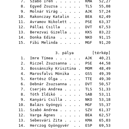
7.
Szabó Irén
. . . . . .
KMA
52,27
8.
Egyed Zsuzsa
. . . . .
TLS
55,08
9.
Molnár Virág
. . . . .
AJK
57,24
10.
Rakonczay Katalin
. .
BEA
62,49
11.
Avramov Nikolett
. . .
PSE
63,37
12.
Pállai Csilla
. . . .
DVT
67,53
13.
Berezvai Gizella
. . .
KKS
83,22
14.
Donka Edina
. . . . .
NKO
91,15
15.
Fibi Melinda
. . . . .
MGF
91,20
3. pálya [
térkép
]
1.
Imre Tímea
. . . . . .
AJK
40,21
2.
Riczel Zsuzsanna
. . .
PSE
44,58
3.
Bossánszky Krisztina
.
MOM
48,49
4.
Marosfalvi Mónika
. .
GSS
49,39
5.
Kertész Olga
. . . . .
TTE
49,30
6.
Debnár Zsuzsanna
. . .
DVT
50,57
7.
Cserjés Andrea
. . . .
TLS
51,33
8.
Tóth Ildikó
. . . . .
SAB
53,11
9.
Kanyári Csilla
. . . .
NKO
53,18
10.
Balázs Gyöngyi
. . . .
MGF
55,37
11.
Szabó Andrea
. . . . .
SZV
61,37
12.
Varga Ágnes
. . . . .
BEA
62,57
13.
Sebesvári Zita
. . . .
KMA
65,03
14.
Herczog Gyöngyvér
. .
ESP
69,53