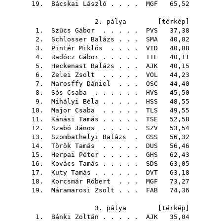
19.
Bácskai László
. . . .
MGF
65,52
2. pálya [
térkép
]
1.
Szűcs Gábor
. . . . .
PVS
37,38
2.
Schlosser Balázs
. . .
SMA
40,02
3.
Pintér Miklós
. . . .
VID
40,08
4.
Radócz Gábor
. . . . .
TTE
40,11
5.
Heckenast Balázs
. . .
AJK
40,15
6.
Zelei Zsolt
. . . . .
VOL
44,23
7.
Marosffy Dániel
. . .
OSC
44,40
8.
Sós Csaba
. . . . . .
HVS
45,50
9.
Mihályi Béla
. . . . .
HSS
48,55
10.
Major Csaba
. . . . .
TLS
49,55
11.
Kánási Tamás
. . . . .
TSE
52,58
12.
Szabó János
. . . . .
SZV
53,54
13.
Szombathelyi Balázs
.
GSS
56,32
14.
Török Tamás
. . . . .
DUS
56,46
15.
Herpai Péter
. . . . .
GHS
62,43
16.
Kovács Tamás
. . . . .
SDS
63,05
17.
Kuty Tamás
. . . . . .
DVT
63,18
18.
Korcsmár Róbert
. . .
MGF
73,27
19.
Máramarosi Zsolt
. . .
FAB
74,36
3. pálya [
térkép
]
1.
Bánki Zoltán
. . . . .
AJK
35,04