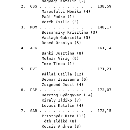
Nagyági Katalin
(
2
)
2.
GSS
. . . . . . . . . . . . 138,59
Marosfalvi Mónika
(
4
)
Paál Emőke
(
1
)
Veréb Csilla
(
3
)
3.
MOM
. . . . . . . . . . . . 148,17
Bossánszky Krisztina
(
3
)
Vastagh Gabriella
(
5
)
Deseő Orsolya
(
5
)
4.
AJK
. . . . . . . . . . . . 161,14
Bánki Jusztina
(
8
)
Molnár Virág
(
9
)
Imre Tímea
(
1
)
5.
DVT
. . . . . . . . . . . . 171,21
Pállai Csilla
(
12
)
Debnár Zsuzsanna
(
6
)
Zsigmond Judit
(
4
)
6.
ESP
. . . . . . . . . . . . 173,07
Herczog Gyöngyvér
(
14
)
Király Ildikó
(
7
)
Lovasi Katalin
(
4
)
7.
SAB
. . . . . . . . . . . . 173,15
Prisznyák Rita
(
13
)
Tóth Ildikó
(
8
)
Kocsis Andrea
(
3
)