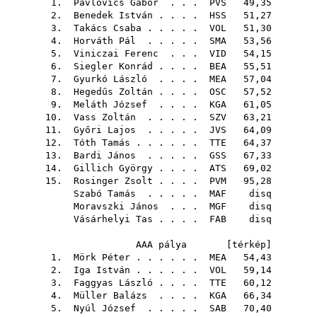
1.
Pavlovics Gábor
. . .
PVS
49,35
2.
Benedek István
. . . .
HSS
51,27
3.
Takács Csaba
. . . . .
VOL
51,30
4.
Horváth Pál
. . . . .
SMA
53,56
5.
Viniczai Ferenc
. . .
VID
54,15
6.
Siegler Konrád
. . . .
BEA
55,51
7.
Gyurkó László
. . . .
MEA
57,04
8.
Hegedűs Zoltán
. . . .
OSC
57,52
9.
Meláth József
. . . .
KGA
61,05
10.
Vass Zoltán
. . . . .
SZV
63,21
11.
Győri Lajos
. . . . .
JVS
64,09
12.
Tóth Tamás
. . . . . .
TTE
64,37
13.
Bardi János
. . . . .
GSS
67,33
14.
Gillich György
. . . .
ATS
69,02
15.
Rosinger Zsolt
. . . .
PVM
95,28
Szabó Tamás
. . . . .
MAF
disq
Moravszki János
. . .
MGF
disq
Vásárhelyi Tas
. . . .
FAB
disq
AAA pálya [
térkép
]
1.
Mörk Péter
. . . . . .
MEA
54,43
2.
Iga István
. . . . . .
VOL
59,14
3.
Faggyas László
. . . .
TTE
60,12
4.
Müller Balázs
. . . .
KGA
66,34
5.
Nyúl József
. . . . .
SAB
70,40