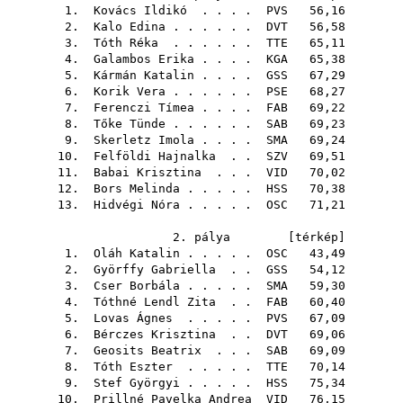
1.
Kovács Ildikó
. . . .
PVS
56,16
2.
Kalo Edina
. . . . . .
DVT
56,58
3.
Tóth Réka
. . . . . .
TTE
65,11
4.
Galambos Erika
. . . .
KGA
65,38
5.
Kármán Katalin
. . . .
GSS
67,29
6.
Korik Vera
. . . . . .
PSE
68,27
7.
Ferenczi Tímea
. . . .
FAB
69,22
8.
Tőke Tünde
. . . . . .
SAB
69,23
9.
Skerletz Imola
. . . .
SMA
69,24
10.
Felföldi Hajnalka
. .
SZV
69,51
11.
Babai Krisztina
. . .
VID
70,02
12.
Bors Melinda
. . . . .
HSS
70,38
13.
Hidvégi Nóra
. . . . .
OSC
71,21
2. pálya [
térkép
]
1.
Oláh Katalin
. . . . .
OSC
43,49
2.
Györffy Gabriella
. .
GSS
54,12
3.
Cser Borbála
. . . . .
SMA
59,30
4.
Tóthné Lendl Zita
. .
FAB
60,40
5.
Lovas Ágnes
. . . . .
PVS
67,09
6.
Bérczes Krisztina
. .
DVT
69,06
7.
Geosits Beatrix
. . .
SAB
69,09
8.
Tóth Eszter
. . . . .
TTE
70,14
9.
Stef Györgyi
. . . . .
HSS
75,34
10.
Prillné Pavelka Andrea
VID
76,15