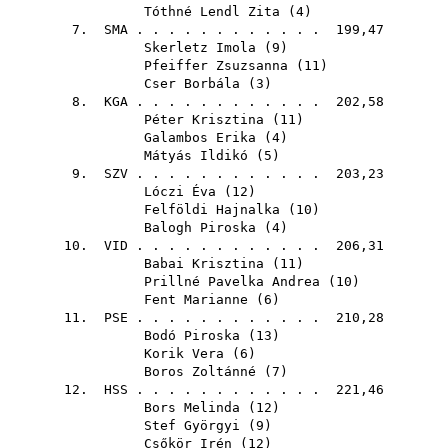
Tóthné Lendl Zita
(
4
)
7.
SMA
. . . . . . . . . . . . 199,47
Skerletz Imola
(
9
)
Pfeiffer Zsuzsanna
(
11
)
Cser Borbála
(
3
)
8.
KGA
. . . . . . . . . . . . 202,58
Péter Krisztina
(
11
)
Galambos Erika
(
4
)
Mátyás Ildikó
(
5
)
9.
SZV
. . . . . . . . . . . . 203,23
Lóczi Éva
(
12
)
Felföldi Hajnalka
(
10
)
Balogh Piroska
(
4
)
10.
VID
. . . . . . . . . . . . 206,31
Babai Krisztina
(
11
)
Prillné Pavelka Andrea
(
10
)
Fent Marianne
(
6
)
11.
PSE
. . . . . . . . . . . . 210,28
Bodó Piroska
(
13
)
Korik Vera
(
6
)
Boros Zoltánné
(
7
)
12.
HSS
. . . . . . . . . . . . 221,46
Bors Melinda
(
12
)
Stef Györgyi
(
9
)
Csőkör Irén
(
12
)