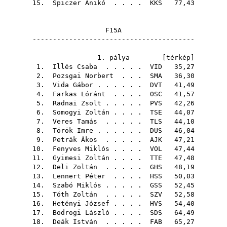
15.
Spiczer Anikó
. . . .
KKS
77,43
F15A
----------------------------------------
1. pálya [
térkép
]
1.
Illés Csaba
. . . . .
VID
35,27
2.
Pozsgai Norbert
. . .
SMA
36,30
3.
Vida Gábor
. . . . . .
DVT
41,49
4.
Farkas Lóránt
. . . .
OSC
41,57
5.
Radnai Zsolt
. . . . .
PVS
42,26
6.
Somogyi Zoltán
. . . .
TSE
44,07
7.
Veres Tamás
. . . . .
TLS
44,10
8.
Török Imre
. . . . . .
DUS
46,04
9.
Petrák Ákos
. . . . .
AJK
47,21
10.
Fenyves Miklós
. . . .
VOL
47,44
11.
Gyimesi Zoltán
. . . .
TTE
47,48
12.
Deli Zoltán
. . . . .
GHS
48,19
13.
Lennert Péter
. . . .
HSS
50,03
14.
Szabó Miklós
. . . . .
GSS
52,45
15.
Tóth Zoltán
. . . . .
SZV
52,58
16.
Hetényi József
. . . .
HVS
54,40
17.
Bodrogi László
. . . .
SDS
64,49
18.
Deák István
. . . . .
FAB
65,27