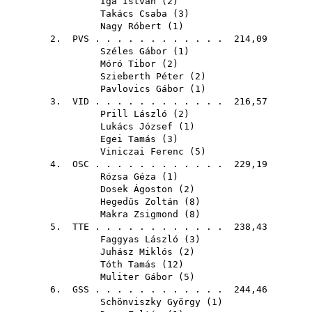
Iga István
(
2
)
Takács Csaba
(
3
)
Nagy Róbert
(
1
)
2.
PVS
. . . . . . . . . . . . 214,09
Széles Gábor
(
1
)
Móró Tibor
(
2
)
Szieberth Péter
(
2
)
Pavlovics Gábor
(
1
)
3.
VID
. . . . . . . . . . . . 216,57
Prill László
(
2
)
Lukács József
(
1
)
Egei Tamás
(
3
)
Viniczai Ferenc
(
5
)
4.
OSC
. . . . . . . . . . . . 229,19
Rózsa Géza
(
1
)
Dosek Ágoston
(
2
)
Hegedűs Zoltán
(
8
)
Makra Zsigmond
(
8
)
5.
TTE
. . . . . . . . . . . . 238,43
Faggyas László
(
3
)
Juhász Miklós
(
2
)
Tóth Tamás
(
12
)
Muliter Gábor
(
5
)
6.
GSS
. . . . . . . . . . . . 244,46
Schönviszky György
(
1
)