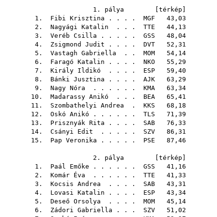
1. pálya [
térkép
]
1.
Fibi Krisztina
. . . .
MGF
43,03
2.
Nagyági Katalin
. . .
TTE
44,13
3.
Veréb Csilla
. . . . .
GSS
48,04
4.
Zsigmond Judit
. . . .
DVT
52,31
5.
Vastagh Gabriella
. .
MOM
54,14
6.
Faragó Katalin
. . . .
NKO
55,29
7.
Király Ildikó
. . . .
ESP
59,40
8.
Bánki Jusztina
. . . .
AJK
63,29
9.
Nagy Nóra
. . . . . .
KMA
63,34
10.
Madarassy Anikó
. . .
BEA
65,41
11.
Szombathelyi Andrea
.
KKS
68,18
12.
Oskó Anikó
. . . . . .
TLS
71,39
13.
Prisznyák Rita
. . . .
SAB
76,33
14.
Csányi Edit
. . . . .
SZV
86,31
15.
Pap Veronika
. . . . .
PSE
87,46
2. pálya [
térkép
]
1.
Paál Emőke
. . . . . .
GSS
41,16
2.
Komár Éva
. . . . . .
TTE
41,33
3.
Kocsis Andrea
. . . .
SAB
43,31
4.
Lovasi Katalin
. . . .
ESP
43,34
5.
Deseő Orsolya
. . . .
MOM
45,14
6.
Zádori Gabriella
. . .
SZV
51,02