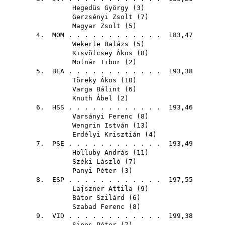
Hegedüs György
(
3
)
Gerzsényi Zsolt
(
7
)
Magyar Zsolt
(
5
)
4.
MOM
. . . . . . . . . . . . 183,47
Wekerle Balázs
(
5
)
Kisvölcsey Ákos
(
8
)
Molnár Tibor
(
2
)
5.
BEA
. . . . . . . . . . . . 193,38
Töreky Ákos
(
10
)
Varga Bálint
(
6
)
Knuth Ábel
(
2
)
6.
HSS
. . . . . . . . . . . . 193,46
Varsányi Ferenc
(
8
)
Wengrin István
(
13
)
Erdélyi Krisztián
(
4
)
7.
PSE
. . . . . . . . . . . . 193,49
Holluby András
(
11
)
Széki László
(
7
)
Panyi Péter
(
3
)
8.
ESP
. . . . . . . . . . . . 197,55
Lajszner Attila
(
9
)
Bátor Szilárd
(
6
)
Szabad Ferenc
(
8
)
9.
VID
. . . . . . . . . . . . 199,38
Sipos Péter
(
7
)