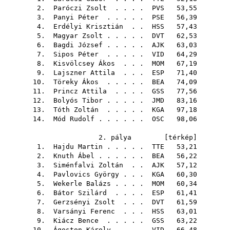
2.
Paróczi Zsolt
. . . .
PVS
53,55
3.
Panyi Péter
. . . . .
PSE
56,39
4.
Erdélyi Krisztián
. .
HSS
57,43
5.
Magyar Zsolt
. . . . .
DVT
62,53
6.
Bagdi József
. . . . .
AJK
63,03
7.
Sipos Péter
. . . . .
VID
64,29
8.
Kisvölcsey Ákos
. . .
MOM
67,19
9.
Lajszner Attila
. . .
ESP
71,40
10.
Töreky Ákos
. . . . .
BEA
74,09
11.
Princz Attila
. . . .
GSS
77,56
12.
Bolyós Tibor
. . . . .
JMD
83,16
13.
Tóth Zoltán
. . . . .
KGA
97,18
14.
Mód Rudolf
. . . . . .
OSC
98,06
2. pálya [
térkép
]
1.
Hajdu Martin
. . . . .
TTE
53,21
2.
Knuth Ábel
. . . . . .
BEA
56,22
3.
Siménfalvi Zoltán
. .
AJK
57,12
4.
Pavlovics György
. . .
KGA
60,30
5.
Wekerle Balázs
. . . .
MOM
60,34
6.
Bátor Szilárd
. . . .
ESP
61,41
7.
Gerzsényi Zsolt
. . .
DVT
61,59
8.
Varsányi Ferenc
. . .
HSS
63,01
9.
Kiácz Bence
. . . . .
GSS
63,22
10.
Ágoston Károly
. . . .
VID
66,48