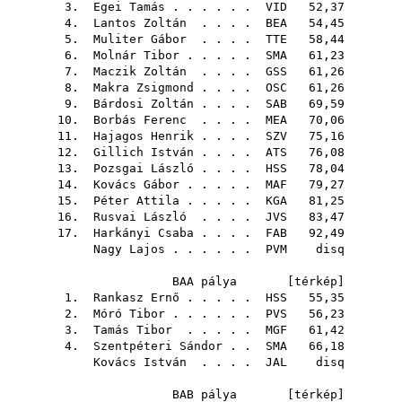
3.
Egei Tamás
. . . . . .
VID
52,37
4.
Lantos Zoltán
. . . .
BEA
54,45
5.
Muliter Gábor
. . . .
TTE
58,44
6.
Molnár Tibor
. . . . .
SMA
61,23
7.
Maczik Zoltán
. . . .
GSS
61,26
8.
Makra Zsigmond
. . . .
OSC
61,26
9.
Bárdosi Zoltán
. . . .
SAB
69,59
10.
Borbás Ferenc
. . . .
MEA
70,06
11.
Hajagos Henrik
. . . .
SZV
75,16
12.
Gillich István
. . . .
ATS
76,08
13.
Pozsgai László
. . . .
HSS
78,04
14.
Kovács Gábor
. . . . .
MAF
79,27
15.
Péter Attila
. . . . .
KGA
81,25
16.
Rusvai László
. . . .
JVS
83,47
17.
Harkányi Csaba
. . . .
FAB
92,49
Nagy Lajos
. . . . . .
PVM
disq
BAA pálya [
térkép
]
1.
Rankasz Ernő
. . . . .
HSS
55,35
2.
Móró Tibor
. . . . . .
PVS
56,23
3.
Tamás Tibor
. . . . .
MGF
61,42
4.
Szentpéteri Sándor
. .
SMA
66,18
Kovács István
. . . .
JAL
disq
BAB pálya [
térkép
]