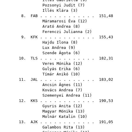
Pozsonyi Judit
(
7
)
Illés Klára
(
3
)
8.
FAB
. . . . . . . . . . . . 151,48
Máramarosi Éva
(
12
)
Arató Andrea
(
8
)
Ferenczi Julianna
(
2
)
9.
KFK
. . . . . . . . . . . . 155,43
Hajdu Ilona
(
8
)
Lux Andrea
(
9
)
Szende Ágota
(
6
)
10.
TLS
. . . . . . . . . . . . 182,31
Veres Mónika
(
12
)
Gulyás Erika
(
6
)
Tímár Anikó
(
10
)
11.
JAL
. . . . . . . . . . . . 183,02
Ancsin Ágnes
(
11
)
Kovács Andrea
(
7
)
Szemenyei Andrea
(
11
)
12.
KKS
. . . . . . . . . . . . 190,53
Gyuris Anita
(
12
)
Magyar Mónika
(
13
)
Molnár Katalin
(
10
)
13.
AJK
. . . . . . . . . . . . 191,05
Galambos Rita
(
13
)