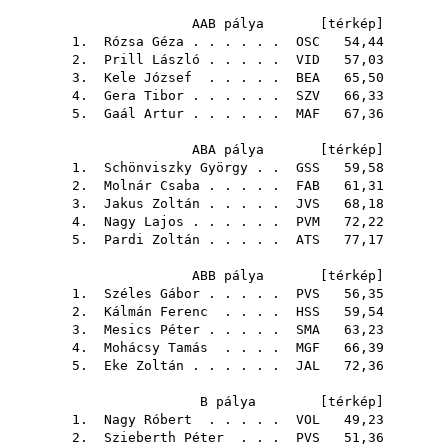
AAB pálya [
térkép
]
1.
Rózsa Géza
. . . . . .
OSC
54,44
2.
Prill László
. . . . .
VID
57,03
3.
Kele József
. . . . .
BEA
65,50
4.
Gera Tibor
. . . . . .
SZV
66,33
5.
Gaál Artur
. . . . . .
MAF
67,36
ABA pálya [
térkép
]
1.
Schönviszky György
. .
GSS
59,58
2.
Molnár Csaba
. . . . .
FAB
61,31
3.
Jakus Zoltán
. . . . .
JVS
68,18
4.
Nagy Lajos
. . . . . .
PVM
72,22
5.
Pardi Zoltán
. . . . .
ATS
77,17
ABB pálya [
térkép
]
1.
Széles Gábor
. . . . .
PVS
56,35
2.
Kálmán Ferenc
. . . .
HSS
59,54
3.
Mesics Péter
. . . . .
SMA
63,23
4.
Mohácsy Tamás
. . . .
MGF
66,39
5.
Eke Zoltán
. . . . . .
JAL
72,36
B pálya [
térkép
]
1.
Nagy Róbert
. . . . .
VOL
49,23
2.
Szieberth Péter
. . .
PVS
51,36