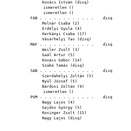
Kovács István
(
disq
)
ismeretlen ()
ismeretlen ()
FAB
. . . . . . . . . . . . disq
Molnár Csaba
(
2
)
Erdélyi Gyula
(
4
)
Harkányi Csaba
(
17
)
Vásárhelyi Tas
(
disq
)
MAF
. . . . . . . . . . . . disq
Weiler Zsolt
(
3
)
Gaál Artur
(
5
)
Kovács Gábor
(
14
)
Szabó Tamás
(
disq
)
SAB
. . . . . . . . . . . . disq
Szerdahelyi Zoltán
(
5
)
Nyúl József
(
5
)
Bárdosi Zoltán
(
9
)
ismeretlen ()
PVM
. . . . . . . . . . . . disq
Nagy Lajos
(
4
)
Gajdos György
(
5
)
Rosinger Zsolt
(
15
)
Nagy Lajos
(
disq
)