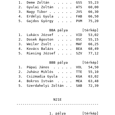
1.
Deme Zoltán
. . . . .
GSS
55,23
2.
Gyulai Zoltán
. . . .
ATS
60,00
3.
Nagy Tibor
. . . . . .
JVS
66,30
4.
Erdélyi Gyula
. . . .
FAB
66,50
5.
Gajdos György
. . . .
PVM
75,20
BBA pálya [
térkép
]
1.
Lukács József
. . . .
VID
53,02
2.
Dosek Ágoston
. . . .
OSC
55,15
3.
Weiler Zsolt
. . . . .
MAF
66,25
4.
Kovács Balázs
. . . .
BEA
68,49
5.
Riesing József
. . . .
SZV
77,12
BBB pálya [
térkép
]
1.
Pápai János
. . . . .
VOL
54,50
2.
Juhász Miklós
. . . .
TTE
55,10
3.
Csizmadia Gyula
. . .
KGA
63,02
4.
Bokros István
. . . .
MEA
63,48
5.
Szerdahelyi Zoltán
. .
SAB
72,39
N21E
----------------------------------------
1. pálya [
térkép
]