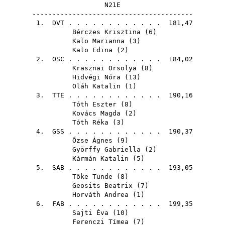
N21E
----------------------------------------
1.
DVT
. . . . . . . . . . . . 181,47
Bérczes Krisztina
(
6
)
Kalo Marianna
(
3
)
Kalo Edina
(
2
)
2.
OSC
. . . . . . . . . . . . 184,02
Krasznai Orsolya
(
8
)
Hidvégi Nóra
(
13
)
Oláh Katalin
(
1
)
3.
TTE
. . . . . . . . . . . . 190,16
Tóth Eszter
(
8
)
Kovács Magda
(
2
)
Tóth Réka
(
3
)
4.
GSS
. . . . . . . . . . . . 190,37
Őzse Ágnes
(
9
)
Györffy Gabriella
(
2
)
Kármán Katalin
(
5
)
5.
SAB
. . . . . . . . . . . . 193,05
Tőke Tünde
(
8
)
Geosits Beatrix
(
7
)
Horváth Andrea
(
1
)
6.
FAB
. . . . . . . . . . . . 199,35
Sajti Éva
(
10
)
Ferenczi Tímea
(
7
)