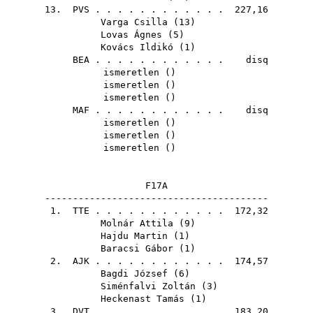
13.
PVS
. . . . . . . . . . . . 227,16
Varga Csilla
(
13
)
Lovas Ágnes
(
5
)
Kovács Ildikó
(
1
)
BEA
. . . . . . . . . . . . disq
ismeretlen ()
ismeretlen ()
ismeretlen ()
MAF
. . . . . . . . . . . . disq
ismeretlen ()
ismeretlen ()
ismeretlen ()
F17A
----------------------------------------
1.
TTE
. . . . . . . . . . . . 172,32
Molnár Attila
(
9
)
Hajdu Martin
(
1
)
Baracsi Gábor
(
1
)
2.
AJK
. . . . . . . . . . . . 174,57
Bagdi József
(
6
)
Siménfalvi Zoltán
(
3
)
Heckenast Tamás
(
1
)
3.
DVT
. . . . . . . . . . . . 183,20