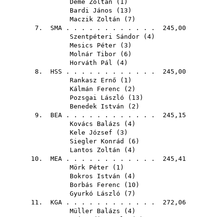
Deme Zoltán
(
1
)
Bardi János
(
13
)
Maczik Zoltán
(
7
)
7.
SMA
. . . . . . . . . . . . 245,00
Szentpéteri Sándor
(
4
)
Mesics Péter
(
3
)
Molnár Tibor
(
6
)
Horváth Pál
(
4
)
8.
HSS
. . . . . . . . . . . . 245,00
Rankasz Ernő
(
1
)
Kálmán Ferenc
(
2
)
Pozsgai László
(
13
)
Benedek István
(
2
)
9.
BEA
. . . . . . . . . . . . 245,15
Kovács Balázs
(
4
)
Kele József
(
3
)
Siegler Konrád
(
6
)
Lantos Zoltán
(
4
)
10.
MEA
. . . . . . . . . . . . 245,41
Mörk Péter
(
1
)
Bokros István
(
4
)
Borbás Ferenc
(
10
)
Gyurkó László
(
7
)
11.
KGA
. . . . . . . . . . . . 272,06
Müller Balázs
(
4
)