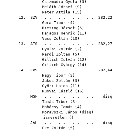
Csizmadia Gyula
(
3
)
Meláth József
(
9
)
Péter Attila
(
15
)
12.
SZV
. . . . . . . . . . . . 282,22
Gera Tibor
(
4
)
Riesing József
(
5
)
Hajagos Henrik
(
11
)
Vass Zoltán
(
10
)
13.
ATS
. . . . . . . . . . . . 282,27
Gyulai Zoltán
(
2
)
Pardi Zoltán
(
5
)
Gillich István
(
12
)
Gillich György
(
14
)
14.
JVS
. . . . . . . . . . . . 282,44
Nagy Tibor
(
3
)
Jakus Zoltán
(
3
)
Győri Lajos
(
11
)
Rusvai László
(
16
)
MGF
. . . . . . . . . . . . disq
Tamás Tibor
(
3
)
Mohácsy Tamás
(
4
)
Moravszki János
(
disq
)
ismeretlen ()
JAL
. . . . . . . . . . . . disq
Eke Zoltán
(
5
)