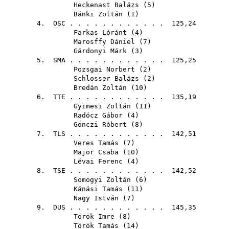
Heckenast Balázs
(
5
)
Bánki Zoltán
(
1
)
4.
OSC
. . . . . . . . . . . . 125,24
Farkas Lóránt
(
4
)
Marosffy Dániel
(
7
)
Gárdonyi Márk
(
3
)
5.
SMA
. . . . . . . . . . . . 125,25
Pozsgai Norbert
(
2
)
Schlosser Balázs
(
2
)
Bredán Zoltán
(
10
)
6.
TTE
. . . . . . . . . . . . 135,19
Gyimesi Zoltán
(
11
)
Radócz Gábor
(
4
)
Gönczi Róbert
(
8
)
7.
TLS
. . . . . . . . . . . . 142,51
Veres Tamás
(
7
)
Major Csaba
(
10
)
Lévai Ferenc
(
4
)
8.
TSE
. . . . . . . . . . . . 142,52
Somogyi Zoltán
(
6
)
Kánási Tamás
(
11
)
Nagy István
(
7
)
9.
DUS
. . . . . . . . . . . . 145,35
Török Imre
(
8
)
Török Tamás
(
14
)