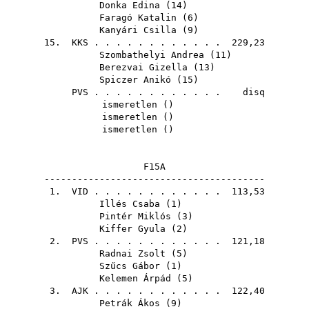
Donka Edina
(
14
)
Faragó Katalin
(
6
)
Kanyári Csilla
(
9
)
15.
KKS
. . . . . . . . . . . . 229,23
Szombathelyi Andrea
(
11
)
Berezvai Gizella
(
13
)
Spiczer Anikó
(
15
)
PVS
. . . . . . . . . . . . disq
ismeretlen ()
ismeretlen ()
ismeretlen ()
F15A
----------------------------------------
1.
VID
. . . . . . . . . . . . 113,53
Illés Csaba
(
1
)
Pintér Miklós
(
3
)
Kiffer Gyula
(
2
)
2.
PVS
. . . . . . . . . . . . 121,18
Radnai Zsolt
(
5
)
Szűcs Gábor
(
1
)
Kelemen Árpád
(
5
)
3.
AJK
. . . . . . . . . . . . 122,40
Petrák Ákos
(
9
)