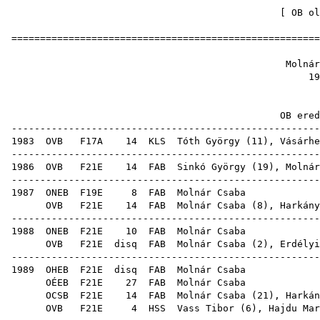
[
OB ol
======================================================
Molnár
19
OB ere
------------------------------------------------------
1983
OVB
F17A
14
KLS
Tóth György
(
11
),
Vásárhe
------------------------------------------------------
1986
OVB
F21E
14
FAB
Sinkó György
(
19
), Molnár
------------------------------------------------------
1987
ONEB
F19E
8
FAB
Mol
OVB
F21E
14
FAB
Molnár Csaba (
8
),
Harkány
------------------------------------------------------
1988
ONEB
F21E
10
FAB
Mol
OVB
F21E
disq
FAB
Molnár Csaba (
2
),
Erdélyi
------------------------------------------------------
1989
OHEB
F21E
disq
FAB
Mol
OÉEB
F21E
27
FAB
Mol
OCSB
F21E
14
FAB
Molnár Csaba (
21
),
Harkán
OVB
F21E
4
HSS
Vass Tibor
(
6
),
Hajdu Mar