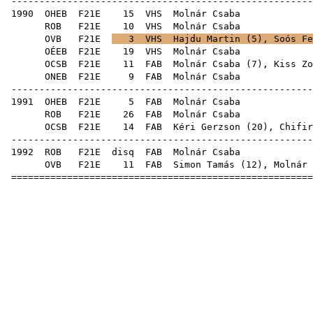
------------------------------------------------------
1990
OHEB
F21E
15
VHS
Mol
ROB
F21E
10
VHS
Mol
OVB
F21E
3
VHS
Hajdu Martin
(
5
),
Soós Fe
OÉEB
F21E
19
VHS
Mol
OCSB
F21E
11
FAB
Molnár Csaba (
7
),
Kiss Zo
ONEB
F21E
9
FAB
Mol
------------------------------------------------------
1991
OHEB
F21E
5
FAB
Mol
ROB
F21E
26
FAB
Mol
OCSB
F21E
14
FAB
Kéri Gerzson
(
20
),
Chifir
------------------------------------------------------
1992
ROB
F21E
disq
FAB
Mol
OVB
F21E
11
FAB
Simon Tamás
(
12
), Molnár 
======================================================