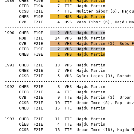
1989
OHEB
F19E
1
TTE
Hajdu Martin
OÉEB
F19A
7
TTE
Haj
OCSB
F21E
4
TTE
Muliter Gábor
(
6
), Hajdu
ONEB
F19E
1
HSS
Hajdu Martin
OVB
F21E
4
HSS
Vass Tibor
(
6
), Hajdu Ma
------------------------------------------------------
1990
OHEB
F19E
2
VHS
Hajdu Martin
ROB
F21E
24
VHS
Haj
OVB
F21E
3
VHS
Hajdu Martin (
5
),
Soós F
OÉEB
F19E
2
VHS
Hajdu Martin
ONEB
F19E
1
VHS
Hajdu Martin
------------------------------------------------------
1991
OHEB
F21E
13
VHS
Haj
ONEB
F21E
7
VHS
Haj
OCSB
F21E
5
VHS
Győri Lajos
(
3
),
Borbás 
------------------------------------------------------
1992
OHEB
F21E
8
VHS
Haj
OÉEB
F21E
4
TTE
Haj
OVB
F21E
9
TTE
Hajdu Martin (
3
),
Urbán 
OCSB
F21E
10
TTE
Urbán Imre
(
8
),
Pap Lász
ONEB
F21E
15
TTE
Haj
------------------------------------------------------
1993
OHEB
F21E
11
TTE
Haj
OÉEB
F21E
4
TTE
Haj
OCSB
F21E
18
TTE
Urbán Imre
(
16
), Hajdu M