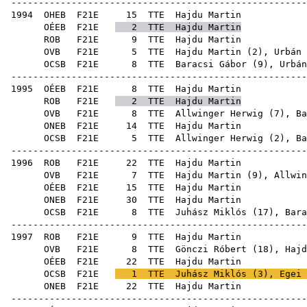
------------------------------------------------------
1994
OHEB
F21E
15
TTE
Haj
OÉEB
F21E
2
TTE
Hajdu Martin
ROB
F21E
9
TTE
Haj
OVB
F21E
5
TTE
Hajdu Martin (
2
),
Urbán 
OCSB
F21E
8
TTE
Baracsi Gábor
(
9
),
Urbán
------------------------------------------------------
1995
OÉEB
F21E
8
TTE
Haj
ROB
F21E
2
TTE
Hajdu Martin
OVB
F21E
8
TTE
Allwinger Herwig
(
7
),
Ba
ONEB
F21E
14
TTE
Haj
OCSB
F21E
5
TTE
Allwinger Herwig
(
2
),
Ba
------------------------------------------------------
1996
ROB
F21E
22
TTE
Haj
OVB
F21E
7
TTE
Hajdu Martin (
9
),
Allwin
OÉEB
F21E
15
TTE
Haj
ONEB
F21E
30
TTE
Haj
OCSB
F21E
8
TTE
Juhász Miklós
(
17
),
Bara
------------------------------------------------------
1997
ROB
F21E
9
TTE
Haj
OVB
F21E
8
TTE
Gönczi Róbert
(
18
), Hajd
OÉEB
F21E
22
TTE
Haj
OCSB
F21E
1
TTE
Juhász Miklós
(
3
),
Egei 
ONEB
F21E
22
TTE
Haj
------------------------------------------------------