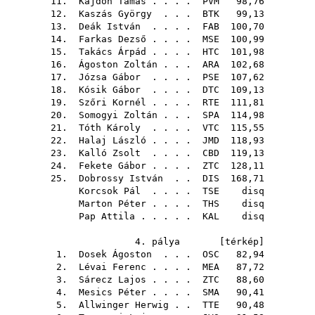
11.
Kajdon Tamás
. . . .
PVM
98,76
12.
Kaszás György
. . .
BTK
99,13
13.
Deák István
. . . .
FAB
100,70
14.
Farkas Dezső
. . . .
MSE
100,99
15.
Takács Árpád
. . . .
HTC
101,98
16.
Ágoston Zoltán
. . .
ARA
102,68
17.
Józsa Gábor
. . . .
PSE
107,62
18.
Kósik Gábor
. . . .
DTC
109,13
19.
Szőri Kornél
. . . .
RTE
111,81
20.
Somogyi Zoltán
. . .
SPA
114,98
21.
Tóth Károly
. . . .
VTC
115,55
22.
Halaj László
. . . .
JMD
118,93
23.
Kalló Zsolt
. . . .
CBD
119,13
24.
Fekete Gábor
. . . .
ZTC
128,11
25.
Dobrossy István
. .
DIS
168,71
Korcsok Pál
. . . .
TSE
disq
Marton Péter
. . . .
THS
disq
Pap Attila
. . . . .
KAL
disq
4. pálya [
térkép
]
1.
Dosek Ágoston
. . .
OSC
82,94
2.
Lévai Ferenc
. . . .
MEA
87,72
3.
Sárecz Lajos
. . . .
ZTC
88,60
4.
Mesics Péter
. . . .
SMA
90,41
5.
Allwinger Herwig
. .
TTE
90,48