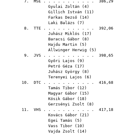
7.
MSE
. . . . . . . . . . . 386,29
Gyulai Zoltán
(
4
)
Gillich István
(
11
)
Farkas Dezső
(
14
)
Laki Balázs
(
7
)
8.
TTE
. . . . . . . . . . . 392,06
Juhász Miklós
(
17
)
Baracsi Gábor
(
8
)
Hajdu Martin
(
5
)
Allwinger Herwig
(
5
)
9.
JVS
. . . . . . . . . . . 398,65
Győri Lajos
(
9
)
Petró Géza
(
17
)
Juhász György
(
8
)
Terenyei Lajos
(
6
)
10.
DTC
. . . . . . . . . . . 416,68
Tamás Tibor
(
12
)
Magyar Gábor
(
15
)
Kósik Gábor
(
18
)
Gerzsényi Zsolt
(
8
)
11.
VHS
. . . . . . . . . . . 417,18
Kovács Gábor
(
21
)
Egei Tamás
(
5
)
Vass Tibor
(
10
)
Vajda Zsolt
(
14
)