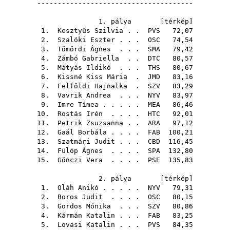
--------------------------------------
1. pálya [
térkép
]
1.
Kesztyűs Szilvia
. .
PVS
72,07
2.
Szalóki Eszter
. . .
OSC
74,54
3.
Tömördi Ágnes
. . .
SMA
79,42
4.
Zámbó Gabriella
. .
DTC
80,57
5.
Mátyás Ildikó
. . .
THS
80,67
6.
Kissné Kiss Mária
.
JMD
83,16
7.
Felföldi Hajnalka
.
SZV
83,29
8.
Vavrik Andrea
. . .
NYV
83,97
9.
Imre Tímea
. . . . .
MEA
86,46
10.
Rostás Irén
. . . .
HTC
92,01
11.
Petrik Zsuzsanna
. .
ARA
97,12
12.
Gaál Borbála
. . . .
FAB
100,21
13.
Szatmári Judit
. . .
CBD
116,45
14.
Fülöp Ágnes
. . . .
SPA
132,80
15.
Gönczi Vera
. . . .
PSE
135,83
2. pálya [
térkép
]
1.
Oláh Anikó
. . . . .
NYV
79,31
2.
Boros Judit
. . . .
OSC
80,15
3.
Gordos Mónika
. . .
SZV
80,86
4.
Kármán Katalin
. . .
FAB
83,25
5.
Lovasi Katalin
. . .
PVS
84,35