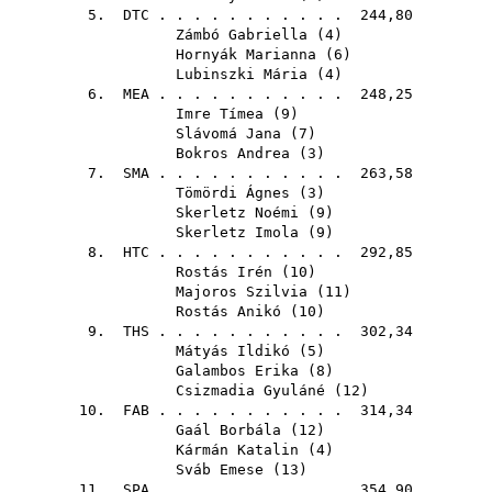
5.
DTC
. . . . . . . . . . . 244,80
Zámbó Gabriella
(
4
)
Hornyák Marianna
(
6
)
Lubinszki Mária
(
4
)
6.
MEA
. . . . . . . . . . . 248,25
Imre Tímea
(
9
)
Slávomá Jana
(
7
)
Bokros Andrea
(
3
)
7.
SMA
. . . . . . . . . . . 263,58
Tömördi Ágnes
(
3
)
Skerletz Noémi
(
9
)
Skerletz Imola
(
9
)
8.
HTC
. . . . . . . . . . . 292,85
Rostás Irén
(
10
)
Majoros Szilvia
(
11
)
Rostás Anikó
(
10
)
9.
THS
. . . . . . . . . . . 302,34
Mátyás Ildikó
(
5
)
Galambos Erika
(
8
)
Csizmadia Gyuláné
(
12
)
10.
FAB
. . . . . . . . . . . 314,34
Gaál Borbála
(
12
)
Kármán Katalin
(
4
)
Sváb Emese
(
13
)
11.
SPA
. . . . . . . . . . . 354,90