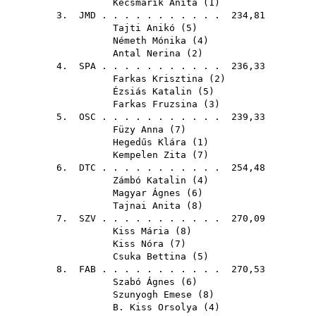
Kecsmárik Anita
(
1
)
3.
JMD
. . . . . . . . . . . 234,81
Tajti Anikó
(
5
)
Németh Mónika
(
4
)
Antal Nerina
(
2
)
4.
SPA
. . . . . . . . . . . 236,33
Farkas Krisztina
(
2
)
Ézsiás Katalin
(
5
)
Farkas Fruzsina
(
3
)
5.
OSC
. . . . . . . . . . . 239,33
Füzy Anna
(
7
)
Hegedűs Klára
(
1
)
Kempelen Zita
(
7
)
6.
DTC
. . . . . . . . . . . 254,48
Zámbó Katalin
(
4
)
Magyar Ágnes
(
6
)
Tajnai Anita
(
8
)
7.
SZV
. . . . . . . . . . . 270,09
Kiss Mária
(
8
)
Kiss Nóra
(
7
)
Csuka Bettina
(
5
)
8.
FAB
. . . . . . . . . . . 270,53
Szabó Ágnes
(
6
)
Szunyogh Emese
(
8
)
B. Kiss Orsolya
(
4
)