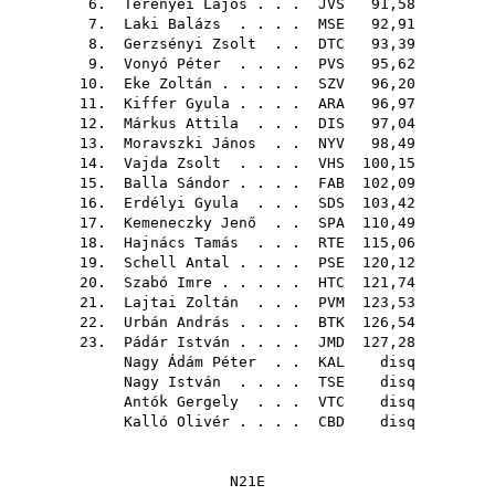
6.
Terenyei Lajos
. . .
JVS
91,58
7.
Laki Balázs
. . . .
MSE
92,91
8.
Gerzsényi Zsolt
. .
DTC
93,39
9.
Vonyó Péter
. . . .
PVS
95,62
10.
Eke Zoltán
. . . . .
SZV
96,20
11.
Kiffer Gyula
. . . .
ARA
96,97
12.
Márkus Attila
. . .
DIS
97,04
13.
Moravszki János
. .
NYV
98,49
14.
Vajda Zsolt
. . . .
VHS
100,15
15.
Balla Sándor
. . . .
FAB
102,09
16.
Erdélyi Gyula
. . .
SDS
103,42
17.
Kemeneczky Jenő
. .
SPA
110,49
18.
Hajnács Tamás
. . .
RTE
115,06
19.
Schell Antal
. . . .
PSE
120,12
20.
Szabó Imre
. . . . .
HTC
121,74
21.
Lajtai Zoltán
. . .
PVM
123,53
22.
Urbán András
. . . .
BTK
126,54
23.
Pádár István
. . . .
JMD
127,28
Nagy Ádám Péter
. .
KAL
disq
Nagy István
. . . .
TSE
disq
Antók Gergely
. . .
VTC
disq
Kalló Olivér
. . . .
CBD
disq
N21E