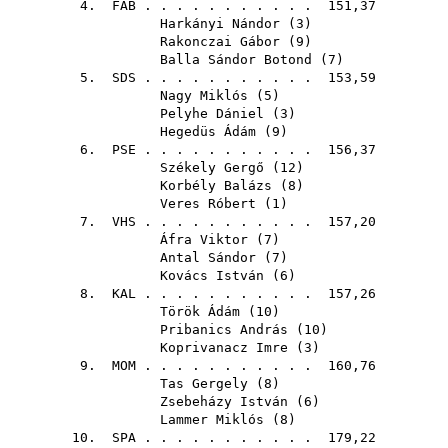
4.
FAB
. . . . . . . . . . . 151,37
Harkányi Nándor
(
3
)
Rakonczai Gábor
(
9
)
Balla Sándor Botond
(
7
)
5.
SDS
. . . . . . . . . . . 153,59
Nagy Miklós
(
5
)
Pelyhe Dániel
(
3
)
Hegedüs Ádám
(
9
)
6.
PSE
. . . . . . . . . . . 156,37
Székely Gergő
(
12
)
Korbély Balázs
(
8
)
Veres Róbert
(
1
)
7.
VHS
. . . . . . . . . . . 157,20
Áfra Viktor
(
7
)
Antal Sándor
(
7
)
Kovács István
(
6
)
8.
KAL
. . . . . . . . . . . 157,26
Török Ádám
(
10
)
Pribanics András
(
10
)
Koprivanacz Imre
(
3
)
9.
MOM
. . . . . . . . . . . 160,76
Tas Gergely
(
8
)
Zsebeházy István
(
6
)
Lammer Miklós
(
8
)
10.
SPA
. . . . . . . . . . . 179,22