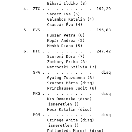
Bihari Ildikó
(
3
)
4.
ZTC
. . . . . . . . . . . 192,29
Sárecz Éva
(
5
)
Galambos Katalin
(
4
)
Császár Éva
(
4
)
5.
PVS
. . . . . . . . . . . 196,83
Huszár Petra
(
6
)
Kopár Andrea
(
5
)
Meskó Diana
(
5
)
6.
HTC
. . . . . . . . . . . 247,42
Szuromi Dóra
(
7
)
Zombory Erika
(
3
)
Petróczki Szilvia
(
7
)
SPA
. . . . . . . . . . . disq
Gyalog Zsuzsanna
(
3
)
Szuromi Márta
(
disq
)
Prinzhausen Judit
(
6
)
MKG
. . . . . . . . . . . disq
Kis Dominika
(
disq
)
ismeretlen ()
Hecz Katalin
(
disq
)
MOM
. . . . . . . . . . . disq
Czinege Anita
(
disq
)
ismeretlen ()
Pattantyús Margit
(
disq
)