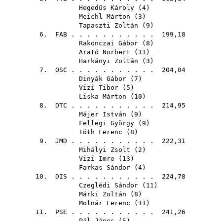
Hegedűs Károly
(
4
)
Meichl Márton
(
3
)
Tapaszti Zoltán
(
9
)
6.
FAB
. . . . . . . . . . . 199,18
Rakonczai Gábor
(
8
)
Arató Norbert
(
11
)
Harkányi Zoltán
(
3
)
7.
OSC
. . . . . . . . . . . 204,04
Dinyák Gábor
(
7
)
Vizi Tibor
(
5
)
Liska Márton
(
10
)
8.
DTC
. . . . . . . . . . . 214,95
Májer István
(
9
)
Fellegi György
(
9
)
Tóth Ferenc
(
8
)
9.
JMD
. . . . . . . . . . . 222,31
Mihályi Zsolt
(
2
)
Vizi Imre
(
13
)
Farkas Sándor
(
4
)
10.
DIS
. . . . . . . . . . . 224,78
Czeglédi Sándor
(
11
)
Márki Zoltán
(
8
)
Molnár Ferenc
(
11
)
11.
PSE
. . . . . . . . . . . 241,26
Pál János
(
5
)