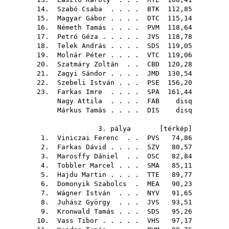
14.
Szabó Csaba
. . . .
BTK
112,85
15.
Magyar Gábor
. . . .
DTC
115,14
16.
Németh Tamás
. . . .
PVM
118,64
17.
Petró Géza
. . . . .
JVS
118,78
18.
Telek András
. . . .
SDS
119,05
19.
Molnár Péter
. . . .
VTC
119,06
20.
Szatmáry Zoltán
. .
CBD
120,28
21.
Zagyi Sándor
. . . .
JMD
130,54
22.
Szebeli István
. . .
PSE
156,20
23.
Farkas Imre
. . . .
SPA
161,44
Nagy Attila
. . . .
FAB
disq
Márkus Tamás
. . . .
DIS
disq
3. pálya [
térkép
]
1.
Viniczai Ferenc
. .
PVS
74,86
2.
Farkas Dávid
. . . .
SZV
80,57
3.
Marosffy Dániel
. .
OSC
82,84
4.
Tobbler Marcel
. . .
SMA
85,11
5.
Hajdu Martin
. . . .
TTE
89,77
6.
Domonyik Szabolcs
.
MEA
90,23
7.
Wágner István
. . .
NYV
91,65
8.
Juhász György
. . .
JVS
93,51
9.
Kronwald Tamás
. . .
SDS
95,26
10.
Vass Tibor
. . . . .
VHS
97,17