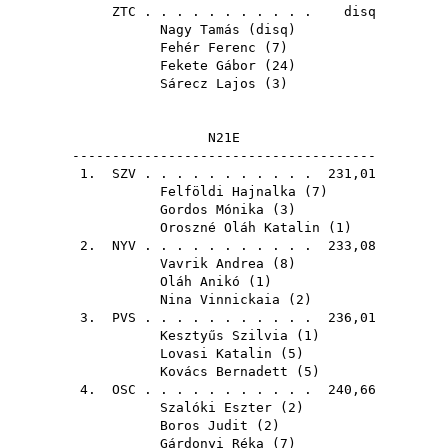
ZTC
. . . . . . . . . . . disq
Nagy Tamás
(
disq
)
Fehér Ferenc
(
7
)
Fekete Gábor
(
24
)
Sárecz Lajos
(
3
)
N21E
--------------------------------------
1.
SZV
. . . . . . . . . . . 231,01
Felföldi Hajnalka
(
7
)
Gordos Mónika
(
3
)
Oroszné Oláh Katalin
(
1
)
2.
NYV
. . . . . . . . . . . 233,08
Vavrik Andrea
(
8
)
Oláh Anikó
(
1
)
Nina Vinnickaia
(
2
)
3.
PVS
. . . . . . . . . . . 236,01
Kesztyűs Szilvia
(
1
)
Lovasi Katalin
(
5
)
Kovács Bernadett
(
5
)
4.
OSC
. . . . . . . . . . . 240,66
Szalóki Eszter
(
2
)
Boros Judit
(
2
)
Gárdonyi Réka
(
7
)