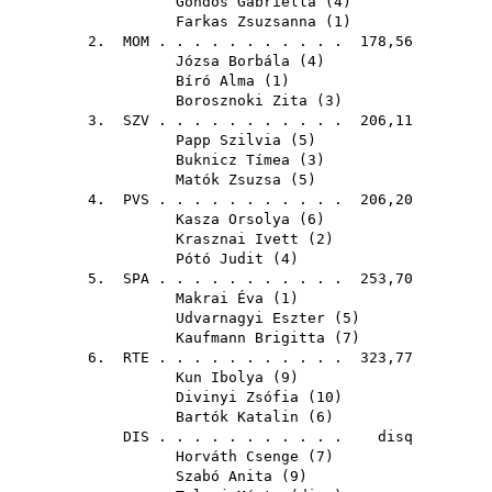
Gondos Gabriella
(
4
)
Farkas Zsuzsanna
(
1
)
2.
MOM
. . . . . . . . . . . 178,56
Józsa Borbála
(
4
)
Bíró Alma
(
1
)
Borosznoki Zita
(
3
)
3.
SZV
. . . . . . . . . . . 206,11
Papp Szilvia
(
5
)
Buknicz Tímea
(
3
)
Matók Zsuzsa
(
5
)
4.
PVS
. . . . . . . . . . . 206,20
Kasza Orsolya
(
6
)
Krasznai Ivett
(
2
)
Pótó Judit
(
4
)
5.
SPA
. . . . . . . . . . . 253,70
Makrai Éva
(
1
)
Udvarnagyi Eszter
(
5
)
Kaufmann Brigitta
(
7
)
6.
RTE
. . . . . . . . . . . 323,77
Kun Ibolya
(
9
)
Divinyi Zsófia
(
10
)
Bartók Katalin
(
6
)
DIS
. . . . . . . . . . . disq
Horváth Csenge
(
7
)
Szabó Anita
(
9
)