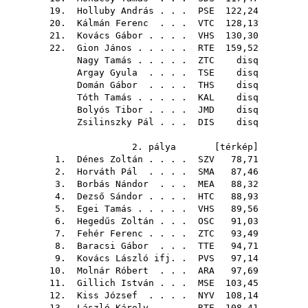
19.
Holluby András
. . .
PSE
122,24
20.
Kálmán Ferenc
. . .
VTC
128,13
21.
Kovács Gábor
. . . .
VHS
130,30
22.
Gion János
. . . . .
RTE
159,52
Nagy Tamás
. . . . .
ZTC
disq
Argay Gyula
. . . .
TSE
disq
Domán Gábor
. . . .
THS
disq
Tóth Tamás
. . . . .
KAL
disq
Bolyós Tibor
. . . .
JMD
disq
Zsilinszky Pál
. . .
DIS
disq
2. pálya [
térkép
]
1.
Dénes Zoltán
. . . .
SZV
78,71
2.
Horváth Pál
. . . .
SMA
87,46
3.
Borbás Nándor
. . .
MEA
88,32
4.
Dezső Sándor
. . . .
HTC
88,93
5.
Egei Tamás
. . . . .
VHS
89,56
6.
Hegedűs Zoltán
. . .
OSC
91,03
7.
Fehér Ferenc
. . . .
ZTC
93,49
8.
Baracsi Gábor
. . .
TTE
94,71
9.
Kovács László ifj.
.
PVS
97,14
10.
Molnár Róbert
. . .
ARA
97,69
11.
Gillich István
. . .
MSE
103,45
12.
Kiss József
. . . .
NYV
108,14
13.
László Károly
. . .
RTE
108,41