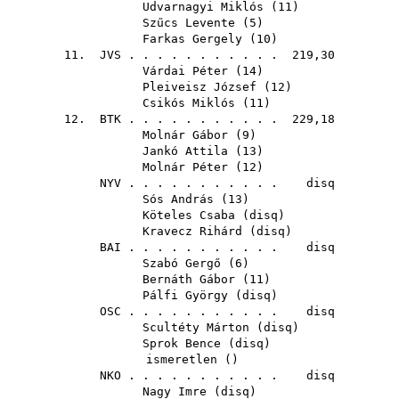
Udvarnagyi Miklós
(
11
)
Szűcs Levente
(
5
)
Farkas Gergely
(
10
)
11.
JVS
. . . . . . . . . . . 219,30
Várdai Péter
(
14
)
Pleiveisz József
(
12
)
Csikós Miklós
(
11
)
12.
BTK
. . . . . . . . . . . 229,18
Molnár Gábor
(
9
)
Jankó Attila
(
13
)
Molnár Péter
(
12
)
NYV
. . . . . . . . . . . disq
Sós András
(
13
)
Köteles Csaba
(
disq
)
Kravecz Rihárd
(
disq
)
BAI
. . . . . . . . . . . disq
Szabó Gergő
(
6
)
Bernáth Gábor
(
11
)
Pálfi György
(
disq
)
OSC
. . . . . . . . . . . disq
Scultéty Márton
(
disq
)
Sprok Bence
(
disq
)
ismeretlen ()
NKO
. . . . . . . . . . . disq
Nagy Imre
(
disq
)