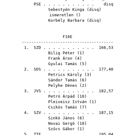
PSE
. . . . . . . . . . . disq
Sebestyén Kinga
(
disq
)
ismeretlen ()
Korbély Barbara
(
disq
)
F16E
--------------------------------------
1.
SZD
. . . . . . . . . . . 166,53
Bilig Péter
(
1
)
Frank Áron
(
4
)
Gyulai Tamás
(
5
)
2.
SDS
. . . . . . . . . . . 177,40
Petrics Károly
(
3
)
Sándor Tamás
(
6
)
Pelyhe Dénes
(
2
)
3.
JVS
. . . . . . . . . . . 182,57
Petró Árpád
(
10
)
Pleiveisz István
(
1
)
Csikós Tamás
(
7
)
4.
SZV
. . . . . . . . . . . 187,15
Sinkó János
(
6
)
Novai Gergő
(
10
)
Szűcs Gábor
(
1
)
5.
TTE
. . . . . . . . . . . 195,04