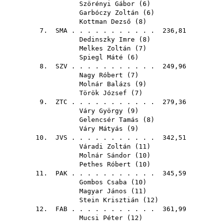
Szörényi Gábor
(
6
)
Garbóczy Zoltán
(
6
)
Kottman Dezső
(
8
)
7.
SMA
. . . . . . . . . . . 236,81
Dedinszky Imre
(
8
)
Melkes Zoltán
(
7
)
Spiegl Máté
(
6
)
8.
SZV
. . . . . . . . . . . 249,96
Nagy Róbert
(
7
)
Molnár Balázs
(
9
)
Török József
(
7
)
9.
ZTC
. . . . . . . . . . . 279,36
Váry György
(
9
)
Gelencsér Tamás
(
8
)
Váry Mátyás
(
9
)
10.
JVS
. . . . . . . . . . . 342,51
Váradi Zoltán
(
11
)
Molnár Sándor
(
10
)
Pethes Róbert
(
10
)
11.
PAK
. . . . . . . . . . . 345,59
Gombos Csaba
(
10
)
Magyar János
(
11
)
Stein Krisztián
(
12
)
12.
FAB
. . . . . . . . . . . 361,99
Mucsi Péter
(
12
)