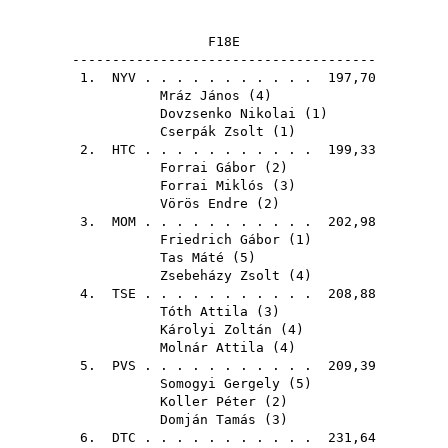
F18E
--------------------------------------
1.
NYV
. . . . . . . . . . . 197,70
Mráz János
(
4
)
Dovzsenko Nikolai
(
1
)
Cserpák Zsolt
(
1
)
2.
HTC
. . . . . . . . . . . 199,33
Forrai Gábor
(
2
)
Forrai Miklós
(
3
)
Vörös Endre
(
2
)
3.
MOM
. . . . . . . . . . . 202,98
Friedrich Gábor
(
1
)
Tas Máté
(
5
)
Zsebeházy Zsolt
(
4
)
4.
TSE
. . . . . . . . . . . 208,88
Tóth Attila
(
3
)
Károlyi Zoltán
(
4
)
Molnár Attila
(
4
)
5.
PVS
. . . . . . . . . . . 209,39
Somogyi Gergely
(
5
)
Koller Péter
(
2
)
Domján Tamás
(
3
)
6.
DTC
. . . . . . . . . . . 231,64