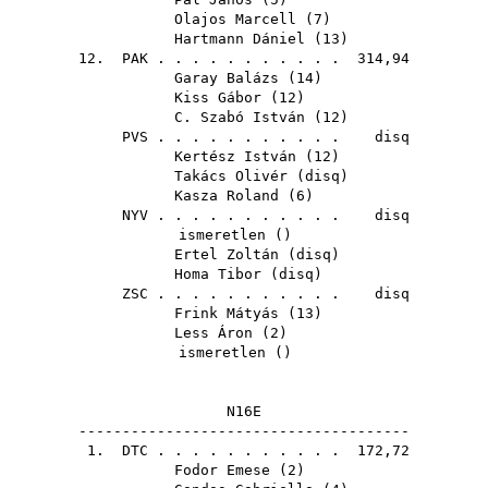
Olajos Marcell
(
7
)
Hartmann Dániel
(
13
)
12.
PAK
. . . . . . . . . . . 314,94
Garay Balázs
(
14
)
Kiss Gábor
(
12
)
C. Szabó István
(
12
)
PVS
. . . . . . . . . . . disq
Kertész István
(
12
)
Takács Olivér
(
disq
)
Kasza Roland
(
6
)
NYV
. . . . . . . . . . . disq
ismeretlen ()
Ertel Zoltán
(
disq
)
Homa Tibor
(
disq
)
ZSC
. . . . . . . . . . . disq
Frink Mátyás
(
13
)
Less Áron
(
2
)
ismeretlen ()
N16E
--------------------------------------
1.
DTC
. . . . . . . . . . . 172,72
Fodor Emese
(
2
)