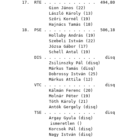
17.
RTE
. . . . . . . . . . . 494,80
Gion János
(
22
)
László Károly
(
13
)
Szőri Kornél
(
19
)
Hajnács Tamás
(
18
)
18.
PSE
. . . . . . . . . . . 506,18
Holluby András
(
19
)
Szebeli István
(
22
)
Józsa Gábor
(
17
)
Schell Antal
(
19
)
DIS
. . . . . . . . . . . disq
Zsilinszky Pál
(
disq
)
Márkus Tamás
(
disq
)
Dobrossy István
(
25
)
Márkus Attila
(
12
)
VTC
. . . . . . . . . . . disq
Kálmán Ferenc
(
20
)
Molnár Péter
(
19
)
Tóth Károly
(
21
)
Antók Gergely
(
disq
)
TSE
. . . . . . . . . . . disq
Argay Gyula
(
disq
)
ismeretlen ()
Korcsok Pál
(
disq
)
Nagy István
(
disq
)