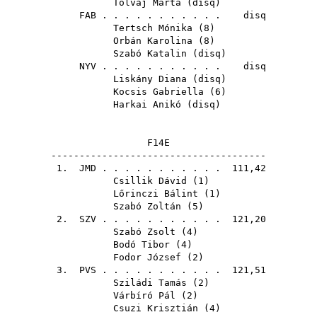
Tolvaj Márta
(
disq
)
FAB
. . . . . . . . . . . disq
Tertsch Mónika
(
8
)
Orbán Karolina
(
8
)
Szabó Katalin
(
disq
)
NYV
. . . . . . . . . . . disq
Liskány Diana
(
disq
)
Kocsis Gabriella
(
6
)
Harkai Anikó
(
disq
)
F14E
--------------------------------------
1.
JMD
. . . . . . . . . . . 111,42
Csillik Dávid
(
1
)
Lőrinczi Bálint
(
1
)
Szabó Zoltán
(
5
)
2.
SZV
. . . . . . . . . . . 121,20
Szabó Zsolt
(
4
)
Bodó Tibor
(
4
)
Fodor József
(
2
)
3.
PVS
. . . . . . . . . . . 121,51
Sziládi Tamás
(
2
)
Várbíró Pál
(
2
)
Csuzi Krisztián
(
4
)