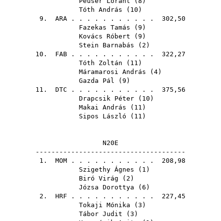
Peuser Lóránt
(
8
)
Tóth András
(
10
)
9.
ARA
. . . . . . . . . . . 302,50
Fazekas Tamás
(
9
)
Kovács Róbert
(
9
)
Stein Barnabás
(
2
)
10.
FAB
. . . . . . . . . . . 322,27
Tóth Zoltán
(
11
)
Máramarosi András
(
4
)
Gazda Pál
(
9
)
11.
DTC
. . . . . . . . . . . 375,56
Drapcsik Péter
(
10
)
Makai András
(
11
)
Sipos László
(
11
)
N20E
--------------------------------------
1.
MOM
. . . . . . . . . . . 208,98
Szigethy Ágnes
(
1
)
Biró Virág
(
2
)
Józsa Dorottya
(
6
)
2.
HRF
. . . . . . . . . . . 227,45
Tokaji Mónika
(
3
)
Tábor Judit
(
3
)