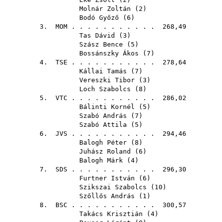
Molnár Zoltán
(
2
)
Bodó Győző
(
6
)
3.
MOM
. . . . . . . . . . . 268,49
Tas Dávid
(
3
)
Szász Bence
(
5
)
Bossánszky Ákos
(
7
)
4.
TSE
. . . . . . . . . . . 278,64
Kállai Tamás
(
7
)
Vereszki Tibor
(
3
)
Loch Szabolcs
(
8
)
5.
VTC
. . . . . . . . . . . 286,02
Bálinti Kornél
(
5
)
Szabó András
(
7
)
Szabó Attila
(
5
)
6.
JVS
. . . . . . . . . . . 294,46
Balogh Péter
(
8
)
Juhász Roland
(
6
)
Balogh Márk
(
4
)
7.
SDS
. . . . . . . . . . . 296,30
Furtner István
(
6
)
Szikszai Szabolcs
(
10
)
Szőllős András
(
1
)
8.
BSC
. . . . . . . . . . . 300,57
Takács Krisztián
(
4
)