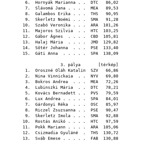
6.
Hornyák Marianna
. .
DTC
86,02
7.
Slávomá Jana
. . . .
MEA
89,53
8.
Galambos Erika
. . .
THS
90,95
9.
Skerletz Noémi
. . .
SMA
91,28
10.
Szabó Veronika
. . .
ARA
101,26
11.
Majoros Szilvia
. .
HTC
103,25
12.
Gábor Ágnes
. . . .
CBD
105,81
13.
Halaj Mária
. . . .
JMD
129,82
14.
Sőtér Johanna
. . .
PSE
133,40
15.
Gáti Anna
. . . . .
SPA
138,09
3. pálya [
térkép
]
1.
Oroszné Oláh Katalin
SZV
66,86
2.
Nina Vinnickaia
. .
NYV
69,80
3.
Bokros Andrea
. . .
MEA
72,26
4.
Lubinszki Mária
. .
DTC
78,21
5.
Kovács Bernadett
. .
PVS
79,59
6.
Lux Andrea
. . . . .
SPA
84,01
7.
Gárdonyi Réka
. . .
OSC
85,97
8.
Riczel Zsuzsanna
. .
PSE
90,47
9.
Skerletz Imola
. . .
SMA
92,88
10.
Rostás Anikó
. . . .
HTC
97,59
11.
Pokk Mariann
. . . .
ARA
105,06
12.
Csizmadia Gyuláné
.
THS
130,72
13.
Sváb Emese
. . . . .
FAB
130,88