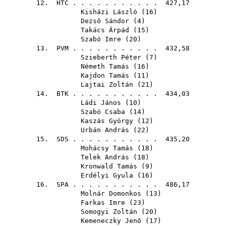
12.
HTC
. . . . . . . . . . . 427,17
Kisházi László
(
16
)
Dezső Sándor
(
4
)
Takács Árpád
(
15
)
Szabó Imre
(
20
)
13.
PVM
. . . . . . . . . . . 432,58
Szieberth Péter
(
7
)
Németh Tamás
(
16
)
Kajdon Tamás
(
11
)
Lajtai Zoltán
(
21
)
14.
BTK
. . . . . . . . . . . 434,03
Ládi János
(
10
)
Szabó Csaba
(
14
)
Kaszás György
(
12
)
Urbán András
(
22
)
15.
SDS
. . . . . . . . . . . 435,20
Mohácsy Tamás
(
18
)
Telek András
(
18
)
Kronwald Tamás
(
9
)
Erdélyi Gyula
(
16
)
16.
SPA
. . . . . . . . . . . 486,17
Molnár Domonkos
(
13
)
Farkas Imre
(
23
)
Somogyi Zoltán
(
20
)
Kemeneczky Jenő
(
17
)