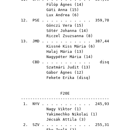
Fülöp Ágnes
(
14
)
Gáti Anna
(
15
)
Lux Andrea
(
6
)
12.
PSE
. . . . . . . . . . . 359,70
Gönczi Vera
(
15
)
Sőtér Johanna
(
14
)
Riczel Zsuzsanna
(
8
)
13.
JMD
. . . . . . . . . . . 387,44
Kissné Kiss Mária
(
6
)
Halaj Mária
(
13
)
Nagypéter Mária
(
14
)
CBD
. . . . . . . . . . . disq
Szatmári Judit
(
13
)
Gábor Ágnes
(
12
)
Fekete Erika
(
disq
)
F20E
--------------------------------------
1.
NYV
. . . . . . . . . . . 245,93
Nagy Viktor
(
1
)
Yakimechko Nikolai
(
1
)
Jécsák Attila
(
3
)
2.
SZV
. . . . . . . . . . . 255,31
Eke Zsolt
(
2
)