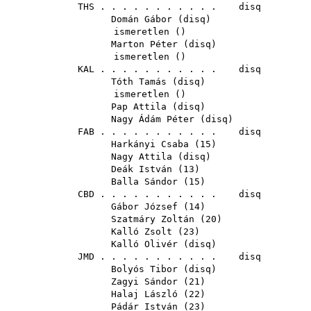
THS
. . . . . . . . . . . disq
Domán Gábor
(
disq
)
ismeretlen ()
Marton Péter
(
disq
)
ismeretlen ()
KAL
. . . . . . . . . . . disq
Tóth Tamás
(
disq
)
ismeretlen ()
Pap Attila
(
disq
)
Nagy Ádám Péter
(
disq
)
FAB
. . . . . . . . . . . disq
Harkányi Csaba
(
15
)
Nagy Attila
(
disq
)
Deák István
(
13
)
Balla Sándor
(
15
)
CBD
. . . . . . . . . . . disq
Gábor József
(
14
)
Szatmáry Zoltán
(
20
)
Kalló Zsolt
(
23
)
Kalló Olivér
(
disq
)
JMD
. . . . . . . . . . . disq
Bolyós Tibor
(
disq
)
Zagyi Sándor
(
21
)
Halaj László
(
22
)
Pádár István
(
23
)