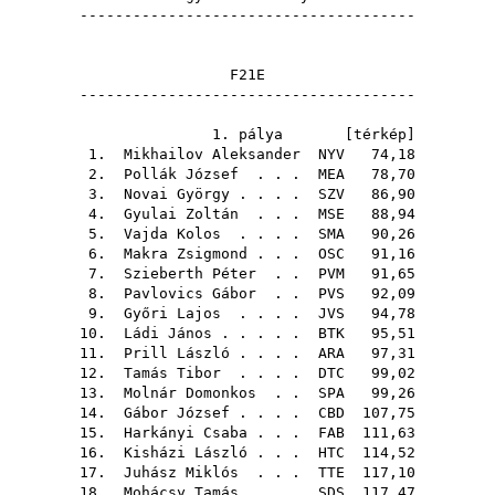
--------------------------------------
F21E
--------------------------------------
1. pálya [
térkép
]
1.
Mikhailov Aleksander
NYV
74,18
2.
Pollák József
. . .
MEA
78,70
3.
Novai György
. . . .
SZV
86,90
4.
Gyulai Zoltán
. . .
MSE
88,94
5.
Vajda Kolos
. . . .
SMA
90,26
6.
Makra Zsigmond
. . .
OSC
91,16
7.
Szieberth Péter
. .
PVM
91,65
8.
Pavlovics Gábor
. .
PVS
92,09
9.
Győri Lajos
. . . .
JVS
94,78
10.
Ládi János
. . . . .
BTK
95,51
11.
Prill László
. . . .
ARA
97,31
12.
Tamás Tibor
. . . .
DTC
99,02
13.
Molnár Domonkos
. .
SPA
99,26
14.
Gábor József
. . . .
CBD
107,75
15.
Harkányi Csaba
. . .
FAB
111,63
16.
Kisházi László
. . .
HTC
114,52
17.
Juhász Miklós
. . .
TTE
117,10
18.
Mohácsy Tamás
. . .
SDS
117,47