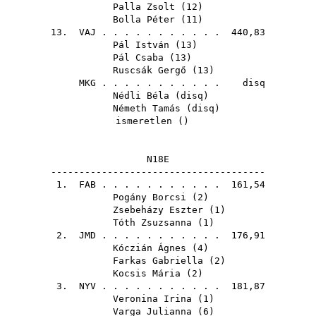
Palla Zsolt
(
12
)
Bolla Péter
(
11
)
13.
VAJ
. . . . . . . . . . . 440,83
Pál István
(
13
)
Pál Csaba
(
13
)
Ruscsák Gergő
(
13
)
MKG
. . . . . . . . . . . disq
Nédli Béla
(
disq
)
Németh Tamás
(
disq
)
ismeretlen ()
N18E
--------------------------------------
1.
FAB
. . . . . . . . . . . 161,54
Pogány Borcsi
(
2
)
Zsebeházy Eszter
(
1
)
Tóth Zsuzsanna
(
1
)
2.
JMD
. . . . . . . . . . . 176,91
Kóczián Ágnes
(
4
)
Farkas Gabriella
(
2
)
Kocsis Mária
(
2
)
3.
NYV
. . . . . . . . . . . 181,87
Veronina Irina
(
1
)
Varga Julianna
(
6
)