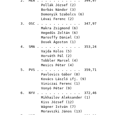
2.
MEA
. . . . . . . . . . . 344,97
Pollák József
(
2
)
Borbás Nándor
(
3
)
Domonyik Szabolcs
(
6
)
Lévai Ferenc
(
2
)
3.
OSC
. . . . . . . . . . . 347,97
Makra Zsigmond
(
6
)
Hegedűs Zoltán
(
6
)
Marosffy Dániel
(
3
)
Dosek Ágoston
(
1
)
4.
SMA
. . . . . . . . . . . 353,24
Vajda Kolos
(
5
)
Horváth Pál
(
2
)
Tobbler Marcel
(
4
)
Mesics Péter
(
4
)
5.
PVS
. . . . . . . . . . . 359,71
Pavlovics Gábor
(
8
)
Kovács László ifj.
(
9
)
Viniczai Ferenc
(
1
)
Vonyó Péter
(
9
)
6.
NYV
. . . . . . . . . . . 372,46
Mikhailov Aleksander
(
1
)
Kiss József
(
12
)
Wágner István
(
7
)
Moravszki János
(
13
)