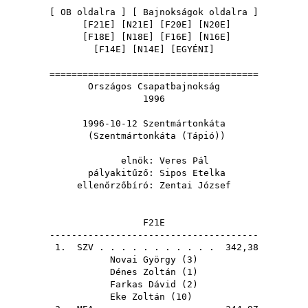
[
OB oldalra
] [
Bajnokságok oldalra
]
[
F21E
] [
N21E
] [
F20E
] [
N20E
]
[
F18E
] [
N18E
] [
F16E
] [
N16E
]
[
F14E
] [
N14E
] [
EGYÉNI
]
======================================
Országos Csapatbajnokság
1996
1996-10-12 Szentmártonkáta
(Szentmártonkáta (Tápió))
elnök:
Veres Pál
pályakitűző:
Sipos Etelka
ellenőrzőbíró:
Zentai József
F21E
--------------------------------------
1.
SZV
. . . . . . . . . . . 342,38
Novai György
(
3
)
Dénes Zoltán
(
1
)
Farkas Dávid
(
2
)
Eke Zoltán
(
10
)