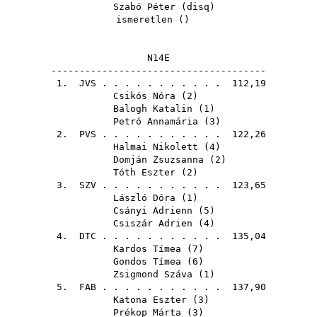
Szabó Péter
(
disq
)
ismeretlen ()
N14E
--------------------------------------
1.
JVS
. . . . . . . . . . . 112,19
Csikós Nóra
(
2
)
Balogh Katalin
(
1
)
Petró Annamária
(
3
)
2.
PVS
. . . . . . . . . . . 122,26
Halmai Nikolett
(
4
)
Domján Zsuzsanna
(
2
)
Tóth Eszter
(
2
)
3.
SZV
. . . . . . . . . . . 123,65
László Dóra
(
1
)
Csányi Adrienn
(
5
)
Csiszár Adrien
(
4
)
4.
DTC
. . . . . . . . . . . 135,04
Kardos Tímea
(
7
)
Gondos Tímea
(
6
)
Zsigmond Száva
(
1
)
5.
FAB
. . . . . . . . . . . 137,90
Katona Eszter
(
3
)
Prékop Márta
(
3
)