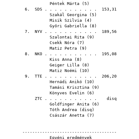
Péntek Márta
(
5
)
6.
SDS
. . . . . . . . . . . 153,31
Szakál Georgina
(
5
)
Misik Szilvia
(
4
)
Győri Gabriella
(
8
)
7.
NYV
. . . . . . . . . . . 189,56
Szalontai Rita
(
9
)
Csekk Nóra
(
7
)
Matiz Petra
(
9
)
8.
NKO
. . . . . . . . . . . 195,08
Kiss Anna
(
8
)
Geiger Lilla
(
8
)
Matiz Noémi
(
10
)
9.
TTE
. . . . . . . . . . . 206,20
Hernádi Anikó
(
10
)
Tamási Krisztina
(
9
)
Könyves Evelin
(
6
)
ZTC
. . . . . . . . . . . disq
Goldfinger Anita
(
6
)
Tóth Andrea
(
disq
)
Császár Anetta
(
7
)
--------------------------------------
Egyéni eredmények