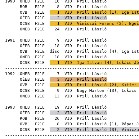
1990
OHEB
F21E
16
VID
Pril
ROB
F21E
8
VID
Pril
OVB
F21E
1
VID
Prill László (
1
),
Iga Ist
OÉEB
F21E
2
VID
Prill László
OCSB
F21E
1
VID
Viniczai Ferenc
(
2
),
Egei
ONEB
F21E
24
VID
Pril
-----------------------------------------------------
1991
OHEB
F21E
9
VID
Pril
OÉEB
F21E
18
VID
Pril
OVB
F21E
disq
VID
Prill László (
4
),
Iga Ist
ONEB
F21E
18
VID
Pril
OCSB
F21E
1
VID
Iga István
(
4
),
Lukács Jó
-----------------------------------------------------
1992
OHEB
F21E
7
VID
Pril
OÉEB
F21E
3
VID
Prill László
OVB
F21E
1
VID
Prill László (
2
),
Kiffer 
OCSB
F21E
9
VID
Nagy Márton
(
13
),
Lukács 
ONEB
F21E
13
VID
Pril
-----------------------------------------------------
1993
OHEB
F21E
19
VID
Pril
OÉEB
F21E
2
VID
Prill László
ROB
F21E
26
VID
Pril
OVB
F21E
8
VID
Prill László (
1
),
Pápai J
OCSB
F21E
2
VID
Prill László (
3
),
Vinicza
-----------------------------------------------------