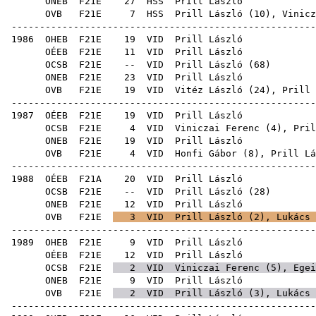
ONEB
F21E
27
HSS
Pril
OVB
F21E
7
HSS
Prill László (
10
),
Vinicz
-----------------------------------------------------
1986
OHEB
F21E
19
VID
Pril
OÉEB
F21E
11
VID
Pril
OCSB
F21E
--
VID
Prill László
(
68
ONEB
F21E
23
VID
Pril
OVB
F21E
19
VID
Vitéz László
(
24
), Prill 
-----------------------------------------------------
1987
OÉEB
F21E
19
VID
Pril
OCSB
F21E
4
VID
Viniczai Ferenc
(
4
), Pril
ONEB
F21E
19
VID
Pril
OVB
F21E
4
VID
Honfi Gábor
(
8
), Prill Lá
-----------------------------------------------------
1988
OÉEB
F21A
20
VID
Pril
OCSB
F21E
--
VID
Prill László
(
28
ONEB
F21E
12
VID
Pril
OVB
F21E
3
VID
Prill László (
2
),
Lukács 
-----------------------------------------------------
1989
OHEB
F21E
9
VID
Pril
OÉEB
F21E
12
VID
Pril
OCSB
F21E
2
VID
Viniczai Ferenc
(
5
),
Egei
ONEB
F21E
9
VID
Pril
OVB
F21E
2
VID
Prill László (
3
),
Lukács 
-----------------------------------------------------