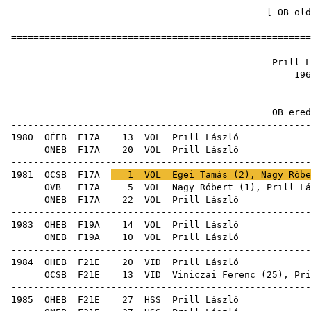
[
OB old
=====================================================
Prill 
19
OB ere
-----------------------------------------------------
1980
OÉEB
F17A
13
VOL
Pril
ONEB
F17A
20
VOL
Pril
-----------------------------------------------------
1981
OCSB
F17A
1
VOL
Egei Tamás
(
2
),
Nagy Róbe
OVB
F17A
5
VOL
Nagy Róbert
(
1
), Prill Lá
ONEB
F17A
22
VOL
Pril
-----------------------------------------------------
1983
OHEB
F19A
14
VOL
Pril
ONEB
F19A
10
VOL
Pril
-----------------------------------------------------
1984
OHEB
F21E
20
VID
Pril
OCSB
F21E
13
VID
Viniczai Ferenc
(
25
), Pri
-----------------------------------------------------
1985
OHEB
F21E
27
HSS
Pril