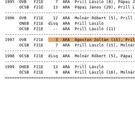
1995
OVB
F21E
7
ARA
Prill László (
8
),
Pápai J
OCSB
F21E
13
ARA
Pápai János
(
20
), Prill L
-----------------------------------------------------
1996
OVB
F21E
12
ARA
Molnár Róbert
(
5
), Prill 
ONEB
F21E
disq
ARA
Pril
OCSB
F21E
--
ARA
Prill László
(
11
-----------------------------------------------------
1997
OVB
F21E
3
ARA
Ágoston Zoltán
(
15
), Pril
OCSB
F21E
7
ARA
Prill László (
15
),
Molnár
-----------------------------------------------------
1998
OCSB
F21E
disq
ARA
Molnár Róbert
(
5
),
Pápai 
-----------------------------------------------------
1999
OHEB
F21E
13
ARA
Pril
OCSB
F21E
9
ARA
Prill László (
16
),
Molnár
=====================================================