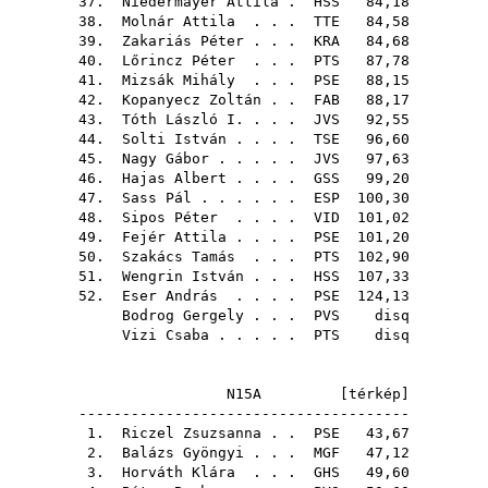
37.
Niedermayer Attila
.
HSS
84,18
38.
Molnár Attila
. . .
TTE
84,58
39.
Zakariás Péter
. . .
KRA
84,68
40.
Lőrincz Péter
. . .
PTS
87,78
41.
Mizsák Mihály
. . .
PSE
88,15
42.
Kopanyecz Zoltán
. .
FAB
88,17
43.
Tóth László I.
. . .
JVS
92,55
44.
Solti István
. . . .
TSE
96,60
45.
Nagy Gábor
. . . . .
JVS
97,63
46.
Hajas Albert
. . . .
GSS
99,20
47.
Sass Pál
. . . . . .
ESP
100,30
48.
Sipos Péter
. . . .
VID
101,02
49.
Fejér Attila
. . . .
PSE
101,20
50.
Szakács Tamás
. . .
PTS
102,90
51.
Wengrin István
. . .
HSS
107,33
52.
Eser András
. . . .
PSE
124,13
Bodrog Gergely
. . .
PVS
disq
Vizi Csaba
. . . . .
PTS
disq
N15A [
térkép
]
--------------------------------------
1.
Riczel Zsuzsanna
. .
PSE
43,67
2.
Balázs Gyöngyi
. . .
MGF
47,12
3.
Horváth Klára
. . .
GHS
49,60