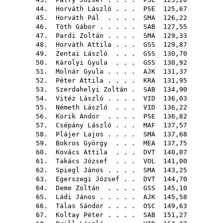
44.
Horváth László
. . .
PSE
125,67
45.
Horváth Pál
. . . .
SMA
126,22
46.
Tóth Gábor
. . . . .
SAB
127,55
47.
Pardi Zoltán
. . . .
SMA
129,33
48.
Horváth Attila
. . .
GSS
129,87
49.
Zentai László
. . .
GSS
130,70
50.
Károlyi Gyula
. . .
GSS
130,92
51.
Molnár Gyula
. . . .
AJK
131,37
52.
Péter Attila
. . . .
KRA
131,95
53.
Szerdahelyi Zoltán
.
SAB
134,90
54.
Vitéz László
. . . .
VID
136,03
55.
Németh László
. . .
VID
136,22
56.
Korik Andor
. . . .
PSE
136,82
57.
Csépány László
. . .
MAF
137,57
58.
Plájer Lajos
. . . .
SMA
137,68
59.
Bokros György
. . .
MEA
137,75
60.
Kovács Attila
. . .
DVT
140,07
61.
Takács József
. . .
VOL
141,00
62.
Spiegl János
. . . .
SMA
143,25
63.
Egerszegi József
. .
DVT
144,70
64.
Deme Zoltán
. . . .
GSS
145,10
65.
Ládi János
. . . . .
AJK
145,58
66.
Tálas Sándor
. . . .
OSC
149,63
67.
Koltay Péter
. . . .
SAB
151,27