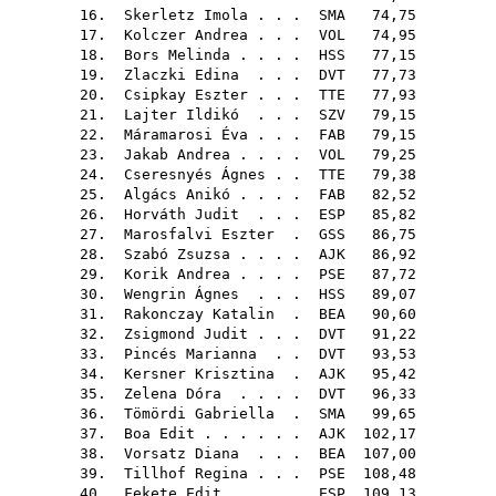
16.
Skerletz Imola
. . .
SMA
74,75
17.
Kolczer Andrea
. . .
VOL
74,95
18.
Bors Melinda
. . . .
HSS
77,15
19.
Zlaczki Edina
. . .
DVT
77,73
20.
Csipkay Eszter
. . .
TTE
77,93
21.
Lajter Ildikó
. . .
SZV
79,15
22.
Máramarosi Éva
. . .
FAB
79,15
23.
Jakab Andrea
. . . .
VOL
79,25
24.
Cseresnyés Ágnes
. .
TTE
79,38
25.
Algács Anikó
. . . .
FAB
82,52
26.
Horváth Judit
. . .
ESP
85,82
27.
Marosfalvi Eszter
.
GSS
86,75
28.
Szabó Zsuzsa
. . . .
AJK
86,92
29.
Korik Andrea
. . . .
PSE
87,72
30.
Wengrin Ágnes
. . .
HSS
89,07
31.
Rakonczay Katalin
.
BEA
90,60
32.
Zsigmond Judit
. . .
DVT
91,22
33.
Pincés Marianna
. .
DVT
93,53
34.
Kersner Krisztina
.
AJK
95,42
35.
Zelena Dóra
. . . .
DVT
96,33
36.
Tömördi Gabriella
.
SMA
99,65
37.
Boa Edit
. . . . . .
AJK
102,17
38.
Vorsatz Diana
. . .
BEA
107,00
39.
Tillhof Regina
. . .
PSE
108,48
40.
Fekete Edit
. . . .
ESP
109,13