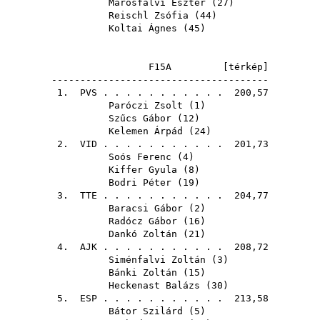
Marosfalvi Eszter
(
27
)
Reischl Zsófia
(
44
)
Koltai Ágnes
(
45
)
F15A [
térkép
]
--------------------------------------
1.
PVS
. . . . . . . . . . . 200,57
Paróczi Zsolt
(
1
)
Szűcs Gábor
(
12
)
Kelemen Árpád
(
24
)
2.
VID
. . . . . . . . . . . 201,73
Soós Ferenc
(
4
)
Kiffer Gyula
(
8
)
Bodri Péter
(
19
)
3.
TTE
. . . . . . . . . . . 204,77
Baracsi Gábor
(
2
)
Radócz Gábor
(
16
)
Dankó Zoltán
(
21
)
4.
AJK
. . . . . . . . . . . 208,72
Siménfalvi Zoltán
(
3
)
Bánki Zoltán
(
15
)
Heckenast Balázs
(
30
)
5.
ESP
. . . . . . . . . . . 213,58
Bátor Szilárd
(
5
)