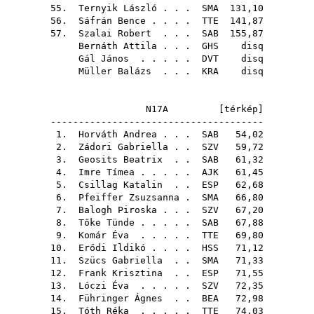
55.
Ternyik László
. . .
SMA
131,10
56.
Sáfrán Bence
. . . .
TTE
141,87
57.
Szalai Robert
. . .
SAB
155,87
Bernáth Attila
. . .
GHS
disq
Gál János
. . . . .
DVT
disq
Müller Balázs
. . .
KRA
disq
N17A [
térkép
]
--------------------------------------
1.
Horváth Andrea
. . .
SAB
54,02
2.
Zádori Gabriella
. .
SZV
59,72
3.
Geosits Beatrix
. .
SAB
61,32
4.
Imre Tímea
. . . . .
AJK
61,45
5.
Csillag Katalin
. .
ESP
62,68
6.
Pfeiffer Zsuzsanna
.
SMA
66,80
7.
Balogh Piroska
. . .
SZV
67,20
8.
Tőke Tünde
. . . . .
SAB
67,88
9.
Komár Éva
. . . . .
TTE
69,80
10.
Erődi Ildikó
. . . .
HSS
71,12
11.
Szücs Gabriella
. .
SMA
71,33
12.
Frank Krisztina
. .
ESP
71,55
13.
Lóczi Éva
. . . . .
SZV
72,35
14.
Führinger Ágnes
. .
BEA
72,98
15.
Tóth Réka
. . . . .
TTE
74,03