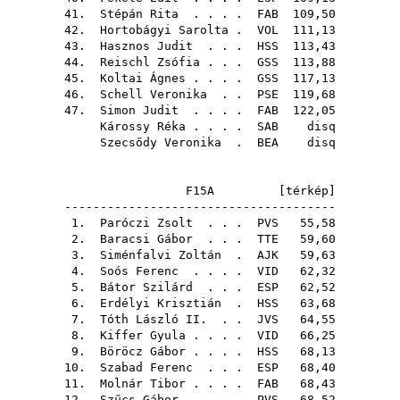
41.
Stépán Rita
. . . .
FAB
109,50
42.
Hortobágyi Sarolta
.
VOL
111,13
43.
Hasznos Judit
. . .
HSS
113,43
44.
Reischl Zsófia
. . .
GSS
113,88
45.
Koltai Ágnes
. . . .
GSS
117,13
46.
Schell Veronika
. .
PSE
119,68
47.
Simon Judit
. . . .
FAB
122,05
Károssy Réka
. . . .
SAB
disq
Szecsődy Veronika
.
BEA
disq
F15A [
térkép
]
--------------------------------------
1.
Paróczi Zsolt
. . .
PVS
55,58
2.
Baracsi Gábor
. . .
TTE
59,60
3.
Siménfalvi Zoltán
.
AJK
59,63
4.
Soós Ferenc
. . . .
VID
62,32
5.
Bátor Szilárd
. . .
ESP
62,52
6.
Erdélyi Krisztián
.
HSS
63,68
7.
Tóth László II.
. .
JVS
64,55
8.
Kiffer Gyula
. . . .
VID
66,25
9.
Böröcz Gábor
. . . .
HSS
68,13
10.
Szabad Ferenc
. . .
ESP
68,40
11.
Molnár Tibor
. . . .
FAB
68,43
12.
Szűcs Gábor
. . . .
PVS
68,52