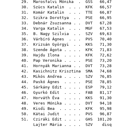
29.
Marosfalvi Mónika
.
GSS
66,47
30.
Szücs Katalin
. . .
KFK
66,57
31.
Komár Katalin
. . .
TTE
66,87
32.
Szikra Dorottya
. .
PSE
66,95
33.
Debnár Zsuzsanna
. .
DVT
67,28
34.
Varga Katalin
. . .
MGF
67,53
35.
B. Nagy Szilvia
. .
SZV
69,63
36.
Várbíró Ágnes
. . .
PVS
70,40
37.
Krizsán Györgyi
. .
KKS
71,30
38.
Szende Ágota
. . . .
KFK
71,83
39.
Hajdu Ilona
. . . .
KFK
72,62
40.
Pap Veronika
. . . .
PSE
73,20
41.
Hornyák Marianna
. .
DVT
73,28
42.
Kasichnitz Krisztina
SMA
74,68
43.
Mikós Andrea
. . . .
SZV
76,85
44.
Paskó Ágnes
. . . .
PSE
78,85
45.
Sárkány Edit
. . . .
ESP
79,12
46.
Gyurkó Edit
. . . .
FAB
81,17
47.
Horváth Éva
. . . .
KKS
91,30
48.
Veres Mónika
. . . .
DVT
94,18
49.
Kisdi Bea
. . . . .
KFK
95,98
50.
Kátai Judit
. . . .
PVS
96,87
51.
Cziráki Edit
. . . .
GHS
101,20
Lajter Mária
. . . .
SZV
disq