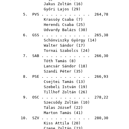
Jakus Zoltán
(
16
)
Győri Lajos
(
29
)
5.
PVS
. . . . . . . . . . . 264,78
Krassóy Csaba
(
7
)
Herendi Csaba
(
25
)
Udvardy Balázs
(
30
)
6.
GSS
. . . . . . . . . . . 265,38
Schönviszky György
(
14
)
Walter Sándor
(
17
)
Tornai Szabolcs
(
24
)
7.
SAB
. . . . . . . . . . . 266,30
Tóth Tamás
(
8
)
Lancsár Sándor
(
18
)
Szandi Péter
(
35
)
8.
PSE
. . . . . . . . . . . 266,93
Csejtei Tamás
(
13
)
Szebeli István
(
19
)
Tillhof Zoltán
(
26
)
9.
OSC
. . . . . . . . . . . 278,22
Szecsődy Zoltán
(
10
)
Tálas József
(
22
)
Marton Tamás
(
41
)
10.
SZV
. . . . . . . . . . . 280,30
Kiss Attila
(
20
)
Czene Zoltán
(
23
)