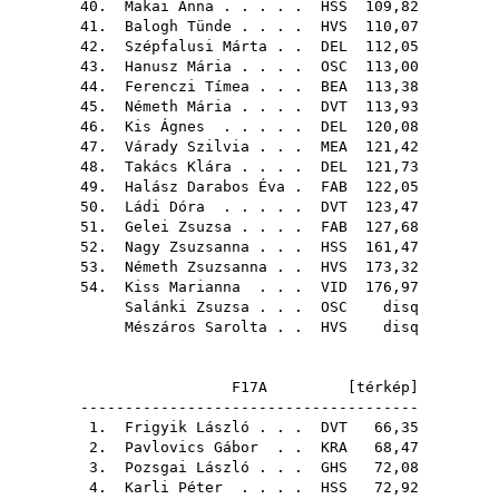
40.
Makai Anna
. . . . .
HSS
109,82
41.
Balogh Tünde
. . . .
HVS
110,07
42.
Szépfalusi Márta
. .
DEL
112,05
43.
Hanusz Mária
. . . .
OSC
113,00
44.
Ferenczi Tímea
. . .
BEA
113,38
45.
Németh Mária
. . . .
DVT
113,93
46.
Kis Ágnes
. . . . .
DEL
120,08
47.
Várady Szilvia
. . .
MEA
121,42
48.
Takács Klára
. . . .
DEL
121,73
49.
Halász Darabos Éva
.
FAB
122,05
50.
Ládi Dóra
. . . . .
DVT
123,47
51.
Gelei Zsuzsa
. . . .
FAB
127,68
52.
Nagy Zsuzsanna
. . .
HSS
161,47
53.
Németh Zsuzsanna
. .
HVS
173,32
54.
Kiss Marianna
. . .
VID
176,97
Salánki Zsuzsa
. . .
OSC
disq
Mészáros Sarolta
. .
HVS
disq
F17A [
térkép
]
--------------------------------------
1.
Frigyik László
. . .
DVT
66,35
2.
Pavlovics Gábor
. .
KRA
68,47
3.
Pozsgai László
. . .
GHS
72,08
4.
Karli Péter
. . . .
HSS
72,92