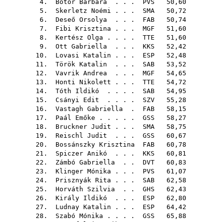
4.
Bótor Barbara
. . .
PVS
50,60
5.
Skerletz Noémi
. . .
SMA
50,72
6.
Deseő Orsolya
. . .
FAB
50,74
7.
Fibi Krisztina
. . .
MGF
51,60
8.
Kertész Olga
. . . .
TTE
51,60
9.
Ott Gabriella
. . .
KKS
52,42
10.
Lovasi Katalin
. . .
ESP
52,48
11.
Török Katalin
. . .
SAB
53,52
12.
Vavrik Andrea
. . .
MGF
54,65
13.
Honti Nikolett
. . .
TTE
54,72
14.
Tóth Ildikó
. . . .
SAB
54,95
15.
Csányi Edit
. . . .
SZV
55,28
16.
Vastagh Gabriella
.
FAB
58,15
17.
Paál Emőke
. . . . .
GSS
58,27
18.
Bruckner Judit
. . .
SMA
58,75
19.
Reischl Judit
. . .
GSS
60,67
20.
Bossánszky Krisztina
FAB
60,78
21.
Spiczer Anikó
. . .
KKS
60,81
22.
Zámbó Gabriella
. .
DVT
60,83
23.
Klinger Mónika
. . .
PVS
61,07
24.
Prisznyák Rita
. . .
SAB
62,58
25.
Horváth Szilvia
. .
GHS
62,43
26.
Király Ildikó
. . .
ESP
62,80
27.
Ludnay Katalin
. . .
ESP
64,42
28.
Szabó Mónika
. . . .
GSS
65,88