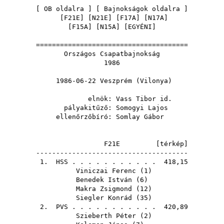
[
OB oldalra
] [
Bajnokságok oldalra
]
[
F21E
] [
N21E
] [
F17A
] [
N17A
]
[
F15A
] [
N15A
] [
EGYÉNI
]
======================================
Országos Csapatbajnokság
1986
1986-06-22 Veszprém (Vilonya)
elnök:
Vass Tibor id.
pályakitűző:
Somogyi Lajos
ellenőrzőbíró:
Somlay Gábor
F21E [
térkép
]
--------------------------------------
1.
HSS
. . . . . . . . . . . 418,15
Viniczai Ferenc
(
1
)
Benedek István
(
6
)
Makra Zsigmond
(
12
)
Siegler Konrád
(
35
)
2.
PVS
. . . . . . . . . . . 420,89
Szieberth Péter
(
2
)