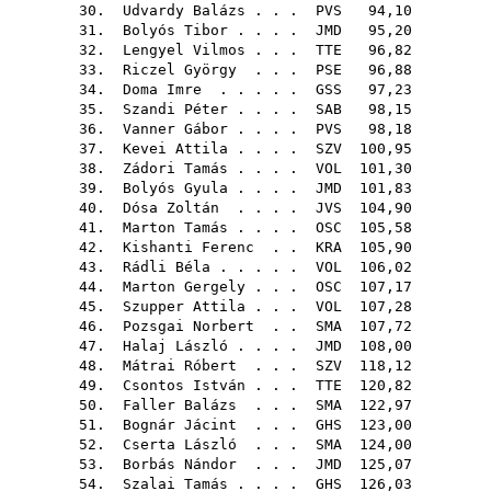
30.
Udvardy Balázs
. . .
PVS
94,10
31.
Bolyós Tibor
. . . .
JMD
95,20
32.
Lengyel Vilmos
. . .
TTE
96,82
33.
Riczel György
. . .
PSE
96,88
34.
Doma Imre
. . . . .
GSS
97,23
35.
Szandi Péter
. . . .
SAB
98,15
36.
Vanner Gábor
. . . .
PVS
98,18
37.
Kevei Attila
. . . .
SZV
100,95
38.
Zádori Tamás
. . . .
VOL
101,30
39.
Bolyós Gyula
. . . .
JMD
101,83
40.
Dósa Zoltán
. . . .
JVS
104,90
41.
Marton Tamás
. . . .
OSC
105,58
42.
Kishanti Ferenc
. .
KRA
105,90
43.
Rádli Béla
. . . . .
VOL
106,02
44.
Marton Gergely
. . .
OSC
107,17
45.
Szupper Attila
. . .
VOL
107,28
46.
Pozsgai Norbert
. .
SMA
107,72
47.
Halaj László
. . . .
JMD
108,00
48.
Mátrai Róbert
. . .
SZV
118,12
49.
Csontos István
. . .
TTE
120,82
50.
Faller Balázs
. . .
SMA
122,97
51.
Bognár Jácint
. . .
GHS
123,00
52.
Cserta László
. . .
SMA
124,00
53.
Borbás Nándor
. . .
JMD
125,07
54.
Szalai Tamás
. . . .
GHS
126,03