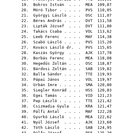
19.
Bokros István
. . .
MEA
109,87
20.
Móró Tibor
. . . . .
PVS
110,05
21.
Györgyi László
. . .
OSC
111,07
22.
Béres András
. . . .
DVT
111,58
23.
Lipták József
. . .
DVT
111,80
24.
Takács Csaba
. . . .
VOL
113,62
25.
Leeb Ferenc
. . . .
MAF
114,38
26.
Szabó László
. . . .
PVS
115,20
27.
Kovács László dr.
.
PVS
115,65
28.
Kaszás György
. . .
AJK
117,78
29.
Borbás Ferenc
. . .
MEA
118,08
30.
Hegedűs Zoltán
. . .
OSC
118,87
31.
Bárdosi Zoltán
. . .
SAB
119,82
32.
Balla Sándor
. . . .
TTE
119,93
33.
Pápai János
. . . .
VOL
119,97
34.
Urbán Imre
. . . . .
SMA
120,80
35.
Siegler Konrád
. . .
HSS
120,83
36.
Egei Tamás
. . . . .
VID
121,23
37.
Pap László
. . . . .
TTE
121,42
38.
Csizmadia Gyula
. .
KRA
121,47
39.
Pálfi Antal
. . . .
MAF
122,28
40.
Gyurkó László
. . .
MEA
122,62
41.
Nyúl József
. . . .
AJK
123,60
42.
Tóth László
. . . .
SAB
124,95
43.
Pálfy József
. . . .
PSE
125,20