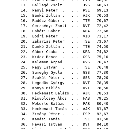
13.
Ballagó Zsolt
. . .
JVS
68,63
14.
Panyi Péter
. . . .
PSE
69,13
15.
Bánki Zoltán
. . . .
AJK
70,53
16.
Radócz Gábor
. . . .
TTE
70,67
17.
Gerzsényi Zsolt
. .
DVT
72,42
18.
Hahóti Gábor
. . . .
KRA
72,68
19.
Bodri Péter
. . . .
VID
73,17
20.
Zakariás Péter
. . .
TSE
73,67
21.
Dankó Zoltán
. . . .
TTE
74,50
22.
Gábor Csaba
. . . .
KRA
74,82
23.
Kiácz Bence
. . . .
GSS
75,10
24.
Kelemen Árpád
. . .
PVS
76,47
25.
Nagy István
. . . .
TSE
76,48
26.
Sümeghy Gyula
. . .
GSS
77,30
27.
Szakál Péter
. . . .
GSS
78,20
28.
Hegedüs György
. . .
DVT
78,35
29.
Kónya Miklós
. . . .
DVT
78,50
30.
Heckenast Balázs
. .
AJK
78,53
31.
Kisvölcsey Ákos
. .
FAB
79,25
32.
Wekerle Balázs
. . .
FAB
80,40
33.
Heckenast Tamás
. .
AJK
81,67
34.
Zimány Péter
. . . .
ESP
82,67
35.
Kánási Tamás
. . . .
TSE
83,50
36.
Havasi István
. . .
DVT
84,10