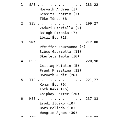
1.
SAB
. . . . . . . . . . . 183,22
Horváth Andrea
(
1
)
Geosits Beatrix
(
3
)
Tőke Tünde
(
8
)
2.
SZV
. . . . . . . . . . . 199,27
Zádori Gabriella
(
2
)
Balogh Piroska
(
7
)
Lóczi Éva
(
13
)
3.
SMA
. . . . . . . . . . . 212,88
Pfeiffer Zsuzsanna
(
6
)
Szücs Gabriella
(
11
)
Skerletz Imola
(
16
)
4.
ESP
. . . . . . . . . . . 220,98
Csillag Katalin
(
5
)
Frank Krisztina
(
12
)
Horváth Judit
(
26
)
5.
TTE
. . . . . . . . . . . 221,77
Komár Éva
(
9
)
Tóth Réka
(
15
)
Csipkay Eszter
(
20
)
6.
HSS
. . . . . . . . . . . 237,33
Erődi Ildikó
(
10
)
Bors Melinda
(
18
)
Wengrin Ágnes
(
30
)