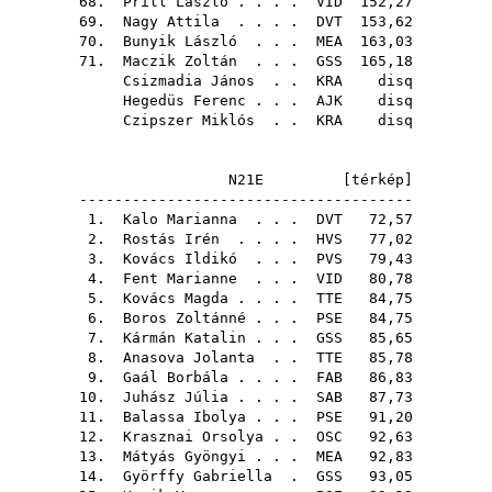
68.
Prill László
. . . .
VID
152,27
69.
Nagy Attila
. . . .
DVT
153,62
70.
Bunyik László
. . .
MEA
163,03
71.
Maczik Zoltán
. . .
GSS
165,18
Csizmadia János
. .
KRA
disq
Hegedüs Ferenc
. . .
AJK
disq
Czipszer Miklós
. .
KRA
disq
N21E [
térkép
]
--------------------------------------
1.
Kalo Marianna
. . .
DVT
72,57
2.
Rostás Irén
. . . .
HVS
77,02
3.
Kovács Ildikó
. . .
PVS
79,43
4.
Fent Marianne
. . .
VID
80,78
5.
Kovács Magda
. . . .
TTE
84,75
6.
Boros Zoltánné
. . .
PSE
84,75
7.
Kármán Katalin
. . .
GSS
85,65
8.
Anasova Jolanta
. .
TTE
85,78
9.
Gaál Borbála
. . . .
FAB
86,83
10.
Juhász Júlia
. . . .
SAB
87,73
11.
Balassa Ibolya
. . .
PSE
91,20
12.
Krasznai Orsolya
. .
OSC
92,63
13.
Mátyás Gyöngyi
. . .
MEA
92,83
14.
Györffy Gabriella
.
GSS
93,05