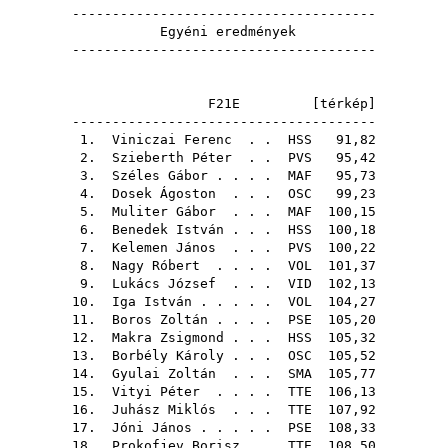
--------------------------------------
Egyéni eredmények
--------------------------------------
F21E [
térkép
]
--------------------------------------
1.
Viniczai Ferenc
. .
HSS
91,82
2.
Szieberth Péter
. .
PVS
95,42
3.
Széles Gábor
. . . .
MAF
95,73
4.
Dosek Ágoston
. . .
OSC
99,23
5.
Muliter Gábor
. . .
MAF
100,15
6.
Benedek István
. . .
HSS
100,18
7.
Kelemen János
. . .
PVS
100,22
8.
Nagy Róbert
. . . .
VOL
101,37
9.
Lukács József
. . .
VID
102,13
10.
Iga István
. . . . .
VOL
104,27
11.
Boros Zoltán
. . . .
PSE
105,20
12.
Makra Zsigmond
. . .
HSS
105,32
13.
Borbély Károly
. . .
OSC
105,52
14.
Gyulai Zoltán
. . .
SMA
105,77
15.
Vityi Péter
. . . .
TTE
106,13
16.
Juhász Miklós
. . .
TTE
107,92
17.
Jóni János
. . . . .
PSE
108,33
18.
Prokofjev Borisz
. .
TTE
108,50