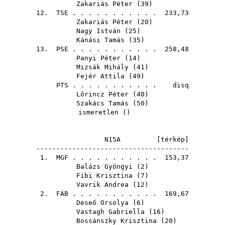
Zakariás Péter
(
39
)
12.
TSE
. . . . . . . . . . . 233,73
Zakariás Péter
(
20
)
Nagy István
(
25
)
Kánási Tamás
(
35
)
13.
PSE
. . . . . . . . . . . 258,48
Panyi Péter
(
14
)
Mizsák Mihály
(
41
)
Fejér Attila
(
49
)
PTS
. . . . . . . . . . . disq
Lőrincz Péter
(
40
)
Szakács Tamás
(
50
)
ismeretlen ()
N15A [
térkép
]
--------------------------------------
1.
MGF
. . . . . . . . . . . 153,37
Balázs Gyöngyi
(
2
)
Fibi Krisztina
(
7
)
Vavrik Andrea
(
12
)
2.
FAB
. . . . . . . . . . . 169,67
Deseő Orsolya
(
6
)
Vastagh Gabriella
(
16
)
Bossánszky Krisztina
(
20
)