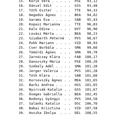
15.
Korik Vera
. . . . .
PSE
93,12
16.
Dániel Edit
. . . .
GSS
93,48
17.
Tóth Eszter
. . . .
TTE
94,33
18.
Hegedüs Ágnes
. . .
BEA
94,82
19.
Garami Éva
. . . . .
SAB
95,43
20.
Kopasz Marianna
. .
TTE
96,83
21.
Kalo Edina
. . . . .
DVT
96,90
22.
Lovász Márta
. . . .
BEA
98,23
23.
Szieberth Péterné
.
PVS
98,67
24.
Pokk Mariann
. . . .
VID
98,93
25.
Cser Borbála
. . . .
SMA
99,60
26.
Tömördi Ágnes
. . .
SMA
99,78
27.
Zarnóczay Klára
. .
FAB
100,17
28.
Danovszky Mária
. .
PSE
100,20
29.
Székely Adél
. . . .
SMA
101,28
30.
Jerger Valéria
. . .
PVS
101,28
31.
Tóth Klára
. . . . .
SAB
101,60
32.
Korsovszky Ágnes
. .
MEA
101,65
33.
Barki Andrea
. . . .
HSS
101,65
34.
Nyircsák Katalin
. .
GSS
101,67
35.
Üveges Gabriella
. .
BEA
102,45
36.
Bodonyi Gyöngyi
. .
PVS
104,50
37.
Salánki Katalin
. .
OSC
106,70
38.
Babai Krisztina
. .
VID
107,58
39.
Huszka Ibolya
. . .
DEL
108,55