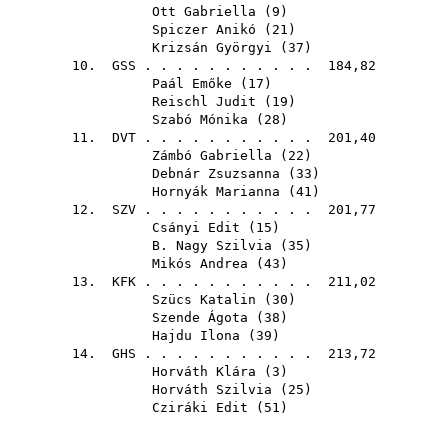
Ott Gabriella
(
9
)
Spiczer Anikó
(
21
)
Krizsán Györgyi
(
37
)
10.
GSS
. . . . . . . . . . . 184,82
Paál Emőke
(
17
)
Reischl Judit
(
19
)
Szabó Mónika
(
28
)
11.
DVT
. . . . . . . . . . . 201,40
Zámbó Gabriella
(
22
)
Debnár Zsuzsanna
(
33
)
Hornyák Marianna
(
41
)
12.
SZV
. . . . . . . . . . . 201,77
Csányi Edit
(
15
)
B. Nagy Szilvia
(
35
)
Mikós Andrea
(
43
)
13.
KFK
. . . . . . . . . . . 211,02
Szücs Katalin
(
30
)
Szende Ágota
(
38
)
Hajdu Ilona
(
39
)
14.
GHS
. . . . . . . . . . . 213,72
Horváth Klára
(
3
)
Horváth Szilvia
(
25
)
Cziráki Edit
(
51
)