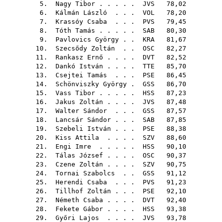
5.
Nagy Tibor
. . . . .
JVS
78,02
6.
Kálmán László
. . .
VOL
78,20
7.
Krassóy Csaba
. . .
PVS
79,45
8.
Tóth Tamás
. . . . .
SAB
80,30
9.
Pavlovics György
. .
KRA
81,67
10.
Szecsődy Zoltán
. .
OSC
82,27
11.
Rankasz Ernő
. . . .
DVT
82,52
12.
Dankó István
. . . .
TTE
85,70
13.
Csejtei Tamás
. . .
PSE
86,45
14.
Schönviszky György
.
GSS
86,70
15.
Vass Tibor
. . . . .
HSS
87,23
16.
Jakus Zoltán
. . . .
JVS
87,48
17.
Walter Sándor
. . .
GSS
87,57
18.
Lancsár Sándor
. . .
SAB
87,85
19.
Szebeli István
. . .
PSE
88,38
20.
Kiss Attila
. . . .
SZV
88,60
21.
Engi Imre
. . . . .
HSS
90,10
22.
Tálas József
. . . .
OSC
90,37
23.
Czene Zoltán
. . . .
SZV
90,75
24.
Tornai Szabolcs
. .
GSS
91,12
25.
Herendi Csaba
. . .
PVS
91,23
26.
Tillhof Zoltán
. . .
PSE
92,10
27.
Németh Csaba
. . . .
DVT
92,40
28.
Fekete Gábor
. . . .
HSS
93,38
29.
Győri Lajos
. . . .
JVS
93,78