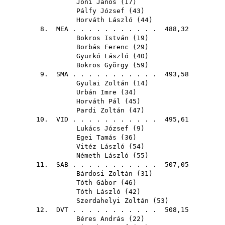
Jóni János
(
17
)
Pálfy József
(
43
)
Horváth László
(
44
)
8.
MEA
. . . . . . . . . . . 488,32
Bokros István
(
19
)
Borbás Ferenc
(
29
)
Gyurkó László
(
40
)
Bokros György
(
59
)
9.
SMA
. . . . . . . . . . . 493,58
Gyulai Zoltán
(
14
)
Urbán Imre
(
34
)
Horváth Pál
(
45
)
Pardi Zoltán
(
47
)
10.
VID
. . . . . . . . . . . 495,61
Lukács József
(
9
)
Egei Tamás
(
36
)
Vitéz László
(
54
)
Németh László
(
55
)
11.
SAB
. . . . . . . . . . . 507,05
Bárdosi Zoltán
(
31
)
Tóth Gábor
(
46
)
Tóth László
(
42
)
Szerdahelyi Zoltán
(
53
)
12.
DVT
. . . . . . . . . . . 508,15
Béres András
(
22
)