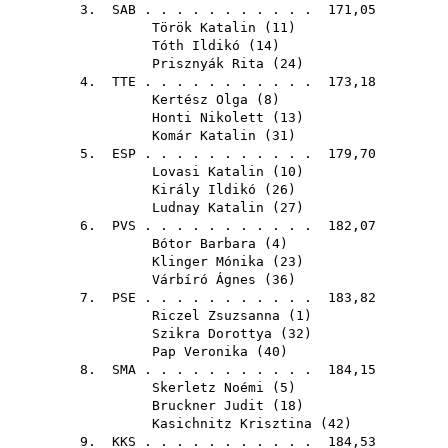
3.
SAB
. . . . . . . . . . . 171,05
Török Katalin
(
11
)
Tóth Ildikó
(
14
)
Prisznyák Rita
(
24
)
4.
TTE
. . . . . . . . . . . 173,18
Kertész Olga
(
8
)
Honti Nikolett
(
13
)
Komár Katalin
(
31
)
5.
ESP
. . . . . . . . . . . 179,70
Lovasi Katalin
(
10
)
Király Ildikó
(
26
)
Ludnay Katalin
(
27
)
6.
PVS
. . . . . . . . . . . 182,07
Bótor Barbara
(
4
)
Klinger Mónika
(
23
)
Várbíró Ágnes
(
36
)
7.
PSE
. . . . . . . . . . . 183,82
Riczel Zsuzsanna
(
1
)
Szikra Dorottya
(
32
)
Pap Veronika
(
40
)
8.
SMA
. . . . . . . . . . . 184,15
Skerletz Noémi
(
5
)
Bruckner Judit
(
18
)
Kasichnitz Krisztina
(
42
)
9.
KKS
. . . . . . . . . . . 184,53