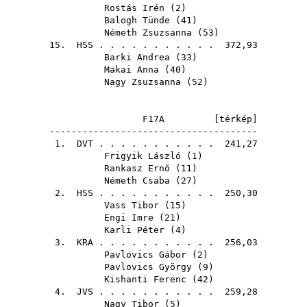
Rostás Irén
(
2
)
Balogh Tünde
(
41
)
Németh Zsuzsanna
(
53
)
15.
HSS
. . . . . . . . . . . 372,93
Barki Andrea
(
33
)
Makai Anna
(
40
)
Nagy Zsuzsanna
(
52
)
F17A [
térkép
]
--------------------------------------
1.
DVT
. . . . . . . . . . . 241,27
Frigyik László
(
1
)
Rankasz Ernő
(
11
)
Németh Csaba
(
27
)
2.
HSS
. . . . . . . . . . . 250,30
Vass Tibor
(
15
)
Engi Imre
(
21
)
Karli Péter
(
4
)
3.
KRA
. . . . . . . . . . . 256,03
Pavlovics Gábor
(
2
)
Pavlovics György
(
9
)
Kishanti Ferenc
(
42
)
4.
JVS
. . . . . . . . . . . 259,28
Nagy Tibor
(
5
)