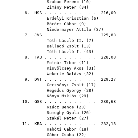
Szabad Ferenc
(
10
)
Zimány Péter
(
34
)
6.
HSS
. . . . . . . . . . . 216,00
Erdélyi Krisztián
(
6
)
Böröcz Gábor
(
9
)
Niedermayer Attila
(
37
)
7.
JVS
. . . . . . . . . . . 225,83
Tóth László II.
(
7
)
Ballagó Zsolt
(
13
)
Tóth László I.
(
43
)
8.
FAB
. . . . . . . . . . . 228,08
Molnár Tibor
(
11
)
Kisvölcsey Ákos
(
31
)
Wekerle Balázs
(
32
)
9.
DVT
. . . . . . . . . . . 229,27
Gerzsényi Zsolt
(
17
)
Hegedüs György
(
28
)
Kónya Miklós
(
29
)
10.
GSS
. . . . . . . . . . . 230,68
Kiácz Bence
(
23
)
Sümeghy Gyula
(
26
)
Szakál Péter
(
27
)
11.
KRA
. . . . . . . . . . . 232,18
Hahóti Gábor
(
18
)
Gábor Csaba
(
22
)