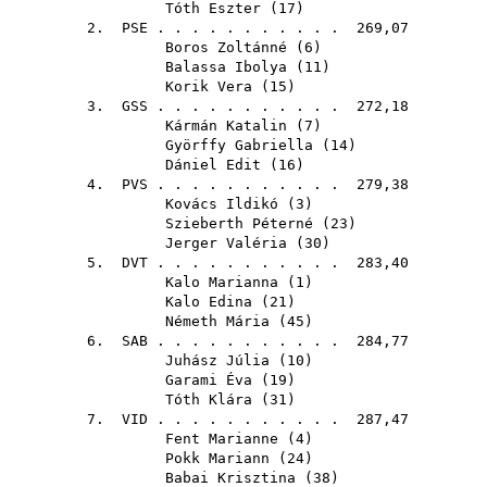
Tóth Eszter
(
17
)
2.
PSE
. . . . . . . . . . . 269,07
Boros Zoltánné
(
6
)
Balassa Ibolya
(
11
)
Korik Vera
(
15
)
3.
GSS
. . . . . . . . . . . 272,18
Kármán Katalin
(
7
)
Györffy Gabriella
(
14
)
Dániel Edit
(
16
)
4.
PVS
. . . . . . . . . . . 279,38
Kovács Ildikó
(
3
)
Szieberth Péterné
(
23
)
Jerger Valéria
(
30
)
5.
DVT
. . . . . . . . . . . 283,40
Kalo Marianna
(
1
)
Kalo Edina
(
21
)
Németh Mária
(
45
)
6.
SAB
. . . . . . . . . . . 284,77
Juhász Júlia
(
10
)
Garami Éva
(
19
)
Tóth Klára
(
31
)
7.
VID
. . . . . . . . . . . 287,47
Fent Marianne
(
4
)
Pokk Mariann
(
24
)
Babai Krisztina
(
38
)