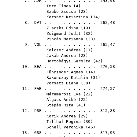
7.
AJK
. . . . . . . . . . . 243,98
Imre Tímea
(
4
)
Szabó Zsuzsa
(
28
)
Kersner Krisztina
(
34
)
8.
DVT
. . . . . . . . . . . 262,48
Zlaczki Edina
(
19
)
Zsigmond Judit
(
32
)
Pincés Marianna
(
33
)
9.
VOL
. . . . . . . . . . . 265,47
Kolczer Andrea
(
17
)
Jakab Andrea
(
23
)
Hortobágyi Sarolta
(
42
)
10.
BEA
. . . . . . . . . . . 270,58
Führinger Ágnes
(
14
)
Rakonczay Katalin
(
31
)
Vorsatz Diana
(
38
)
11.
FAB
. . . . . . . . . . . 274,57
Máramarosi Éva
(
22
)
Algács Anikó
(
25
)
Stépán Rita
(
41
)
12.
PSE
. . . . . . . . . . . 315,88
Korik Andrea
(
29
)
Tillhof Regina
(
39
)
Schell Veronika
(
46
)
13.
GSS
. . . . . . . . . . . 317,93