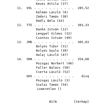
Kevei Attila
(
37
)
11.
VOL
. . . . . . . . . . . 285,52
Kálmán László
(
6
)
Zádori Tamás
(
38
)
Rádli Béla
(
43
)
12.
TTE
. . . . . . . . . . . 303,33
Dankó István
(
12
)
Lengyel Vilmos
(
32
)
Csontos István
(
49
)
13.
JMD
. . . . . . . . . . . 305,03
Bolyós Tibor
(
31
)
Bolyós Gyula
(
39
)
Halaj László
(
47
)
14.
SMA
. . . . . . . . . . . 354,68
Pozsgai Norbert
(
46
)
Faller Balázs
(
50
)
Cserta László
(
52
)
GHS
. . . . . . . . . . . disq
Pozsgai László
(
3
)
Szalai Tamás
(
54
)
ismeretlen ()
N17A [
térkép
]
--------------------------------------