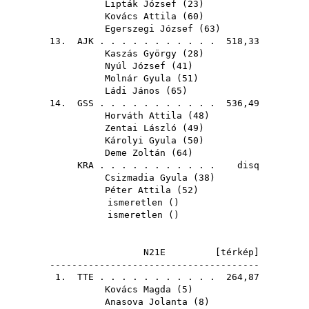
Lipták József
(
23
)
Kovács Attila
(
60
)
Egerszegi József
(
63
)
13.
AJK
. . . . . . . . . . . 518,33
Kaszás György
(
28
)
Nyúl József
(
41
)
Molnár Gyula
(
51
)
Ládi János
(
65
)
14.
GSS
. . . . . . . . . . . 536,49
Horváth Attila
(
48
)
Zentai László
(
49
)
Károlyi Gyula
(
50
)
Deme Zoltán
(
64
)
KRA
. . . . . . . . . . . disq
Csizmadia Gyula
(
38
)
Péter Attila
(
52
)
ismeretlen ()
ismeretlen ()
N21E [
térkép
]
--------------------------------------
1.
TTE
. . . . . . . . . . . 264,87
Kovács Magda
(
5
)
Anasova Jolanta
(
8
)