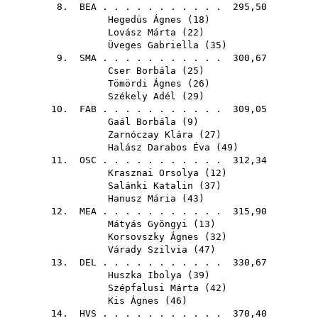
8.
BEA
. . . . . . . . . . . 295,50
Hegedüs Ágnes
(
18
)
Lovász Márta
(
22
)
Üveges Gabriella
(
35
)
9.
SMA
. . . . . . . . . . . 300,67
Cser Borbála
(
25
)
Tömördi Ágnes
(
26
)
Székely Adél
(
29
)
10.
FAB
. . . . . . . . . . . 309,05
Gaál Borbála
(
9
)
Zarnóczay Klára
(
27
)
Halász Darabos Éva
(
49
)
11.
OSC
. . . . . . . . . . . 312,34
Krasznai Orsolya
(
12
)
Salánki Katalin
(
37
)
Hanusz Mária
(
43
)
12.
MEA
. . . . . . . . . . . 315,90
Mátyás Gyöngyi
(
13
)
Korsovszky Ágnes
(
32
)
Várady Szilvia
(
47
)
13.
DEL
. . . . . . . . . . . 330,67
Huszka Ibolya
(
39
)
Szépfalusi Márta
(
42
)
Kis Ágnes
(
46
)
14.
HVS
. . . . . . . . . . . 370,40