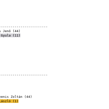
--------------------------
s Jenő
(
44
)
 Gyula
(
11
)
--------------------------
yenis Zoltán
(
44
)
László
(
1
)