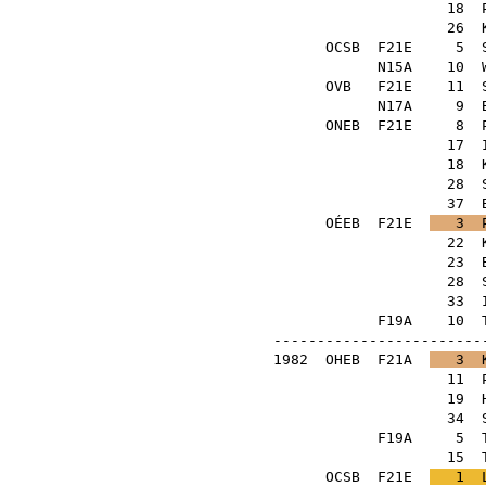
18
26
OCSB
F21E
5
N15A
10
OVB
F21E
11
N17A
9
ONEB
F21E
8
17
18
28
37
OÉEB
F21E
3
22
23
28
33
F19A
10
-------------------------
1982
OHEB
F21A
3
11
19
34
F19A
5
15
OCSB
F21E
1