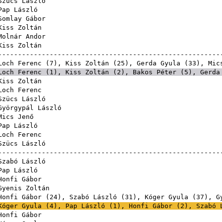
Szücs László
Pap László
Somlay Gábor
Kiss Zoltán
Molnár Andor
Kiss Zoltán
------------------------------------------------------
Loch Ferenc
(
7
),
Kiss Zoltán
(
25
),
Gerda Gyula
(
33
),
Mic
Loch Ferenc
(
1
),
Kiss Zoltán
(
2
),
Bakos Péter
(
5
),
Gerda
Kiss Zoltán
Loch Ferenc
Szücs László
Györgypál László
Mics Jenő
Pap László
Loch Ferenc
Szücs László
------------------------------------------------------
Szabó László
Pap László
Honfi Gábor
Gyenis Zoltán
Honfi Gábor
(
24
),
Szabó László
(
31
),
Kóger Gyula
(
37
),
G
Kóger Gyula
(
4
),
Pap László
(
1
),
Honfi Gábor
(
2
),
Szabó 
Honfi Gábor