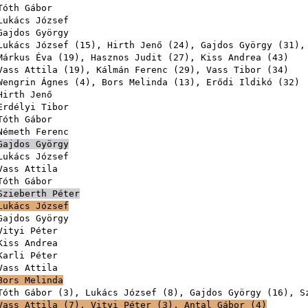
Tóth Gábor
Lukács József
Gajdos György
Lukács József
(
15
),
Hirth Jenő
(
24
),
Gajdos György
(
31
)
Márkus Éva
(
19
),
Hasznos Judit
(
27
),
Kiss Andrea
(
43
Vass Attila
(
19
),
Kálmán Ferenc
(
29
),
Vass Tibor
(
34
Wengrin Ágnes
(
4
),
Bors Melinda
(
13
),
Erődi Ildikó
(
32
Hirth Jenő
Erdélyi Tibor
Tóth Gábor
Németh Ferenc
Gajdos György
Lukács József
Vass Attila
Tóth Gábor
Szieberth Péter
Lukács József
Gajdos György
Vityi Péter
Kiss Andrea
Karli Péter
Vass Attila
Bors Melinda
Tóth Gábor
(
3
),
Lukács József
(
8
),
Gajdos György
(
16
),
S
Vass Attila
(
7
),
Vityi Péter
(
3
),
Antal Gábor
(
4
)