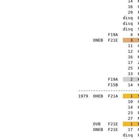
14
16
29
disq
disq
disq
F19A
4
ONEB
F21E
3
11
12
16
17
25
33
F19A
2
F15B
14
-------------------------
1979
OHEB
F21A
1
10
14
23
27
OVB
F21E
1
ONEB
F21E
17
disq