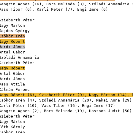
Wengrin Ágnes
(
16
),
Bors Melinda
(
3
),
Szóládi Annamária
Vass Tibor
(
6
),
Karli Péter
(
7
),
Engi Imre
(
6
------------------------------------------------------
Szieberth Péter
Nagy Márton
Gajdos György
Csőkör Irén
Nagy Róbert
Bardi János
Antal Gábor
Szóládi Annamária
Szieberth Péter
Nagy Róbert
Antal Gábor
Bardi János
Vass Attila
Kálmán Ferenc
Nagy Róbert
(
6
),
Szieberth Péter
(
9
),
Nagy Márton
(
14
),
Csőkör Irén
(
4
),
Szóládi Annamária
(
20
),
Makai Anna
(
29
Karli Péter
(
10
),
Vass Tibor
(
16
),
Engi Imre
(
17
Wengrin Ágnes
(
2
),
Bors Melinda
(
19
),
Hasznos Judit
(
50
Szieberth Péter
Nagy Márton
Tóth Károly
Csőkör Irén