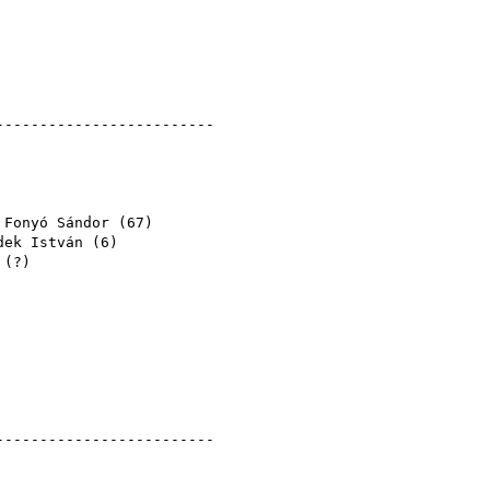
--------------------------
,
Fonyó Sándor
(
67
)
dek István
(
6
)
meretlen (?)
--------------------------