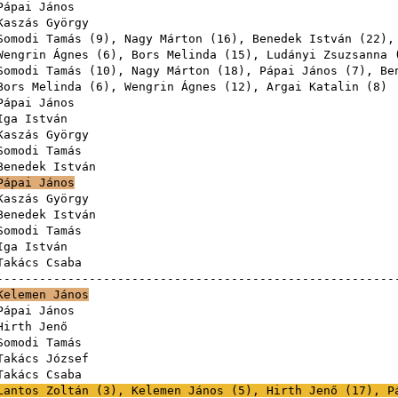
Pápai János
Kaszás György
Somodi Tamás
(
9
),
Nagy Márton
(
16
),
Benedek István
(
22
)
Wengrin Ágnes
(
6
),
Bors Melinda
(
15
),
Ludányi Zsuzsanna
Somodi Tamás
(
10
),
Nagy Márton
(
18
),
Pápai János
(
7
),
Be
Bors Melinda
(
6
),
Wengrin Ágnes
(
12
),
Argai Katalin
(
8
Pápai János
Iga István
Kaszás György
Somodi Tamás
Benedek István
Pápai János
Kaszás György
Benedek István
Somodi Tamás
Iga István
Takács Csaba
------------------------------------------------------
Kelemen János
Pápai János
Hirth Jenő
Somodi Tamás
Takács József
Takács Csaba
Lantos Zoltán
(
3
),
Kelemen János
(
5
),
Hirth Jenő
(
17
),
P