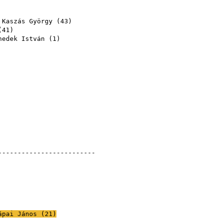
,
Kaszás György
(
43
)
(
41
)
nedek István
(
1
)
)
--------------------------
ápai János
(
21
)