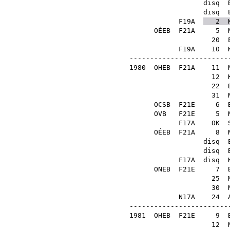
disq
disq
F19A
2
OÉEB
F21A
5
20
F19A
10
-------------------------
1980
OHEB
F21A
11
12
22
31
OCSB
F21E
6
OVB
F21E
5
F17A
OK
OÉEB
F21A
8
disq
disq
F17A
disq
ONEB
F21E
7
25
30
N17A
24
-------------------------
1981
OHEB
F21E
9
12