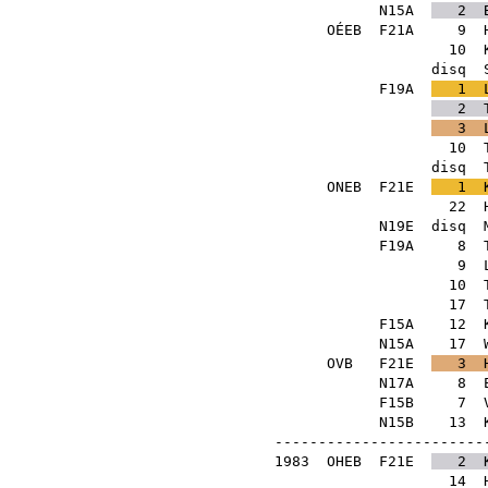
N15A
2
OÉEB
F21A
9
10
disq
F19A
1
2
3
10
disq
ONEB
F21E
1
22
N19E
disq
F19A
8
9
10
17
F15A
12
N15A
17
OVB
F21E
3
N17A
8
F15B
7
N15B
13
-------------------------
1983
OHEB
F21E
2
14