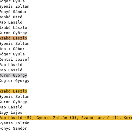
Kóger Gyula
Gyenis Zoltán
Fonyó Sándor
Benkő Ottó
Pap László
Szabó László
Kuron György
Szabó László
Gyenis Zoltán
Honfi Gábor
Kóger Gyula
Zentai József
Pap László
Pap László
Kuron György
Kugler György
------------------------------------------------------
Szabó László
Gyenis Zoltán
Kuron György
Pap László
Nagy Lajos
Pap László
(
5
),
Gyenis Zoltán
(
3
),
Szabó László
(
1
),
Kur
Gyenis Zoltán
Fonyó Sándor