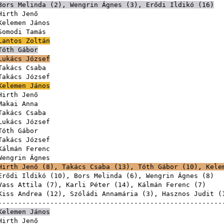
Bors Melinda
(
2
),
Wengrin Ágnes
(
3
),
Erődi Ildikó
(
16
)
Hirth Jenő
Kelemen János
Somodi Tamás
Lantos Zoltán
Tóth Gábor
Lukács József
Takács Csaba
Takács József
Kelemen János
Hirth Jenő
Makai Anna
Takács Csaba
Lukács József
Tóth Gábor
Takács József
Kálmán Ferenc
Wengrin Ágnes
Hirth Jenő
(
8
),
Takács Csaba
(
13
),
Tóth Gábor
(
10
),
Kele
Erődi Ildikó
(
10
),
Bors Melinda
(
6
),
Wengrin Ágnes
(
8
Vass Attila
(
7
),
Karli Péter
(
14
),
Kálmán Ferenc
(
7
Kiss Andrea
(
12
),
Szóládi Annamária
(
3
),
Hasznos Judit
(
------------------------------------------------------
Kelemen János
Hirth Jenő