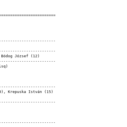
]
==========================
eredmények
S
 Egyesület
--------------------------
--------------------------
,
Bódog József
(
12
)
--------------------------
isq
)
--------------------------
0
),
Krepuska István
(
15
)
--------------------------
--------------------------