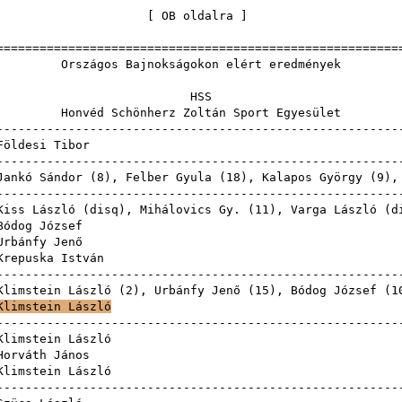
[
OB oldalra
======================================================
Bajnokságokon elért 
HS
hönherz Zoltán Sport
------------------------------------------------------
Földesi Tibor
------------------------------------------------------
Jankó Sándor
(
8
),
Felber Gyula
(
18
),
Kalapos György
(
9
)
------------------------------------------------------
Kiss László
(
disq
),
Mihálovics Gy.
(
11
),
Varga László
(
d
Bódog József
Urbánfy Jenő
Krepuska István
------------------------------------------------------
Klimstein László
(
2
),
Urbánfy Jenő
(
15
),
Bódog József
(
1
Klimstein László
------------------------------------------------------
Klimstein László
Horváth János
Klimstein László
------------------------------------------------------