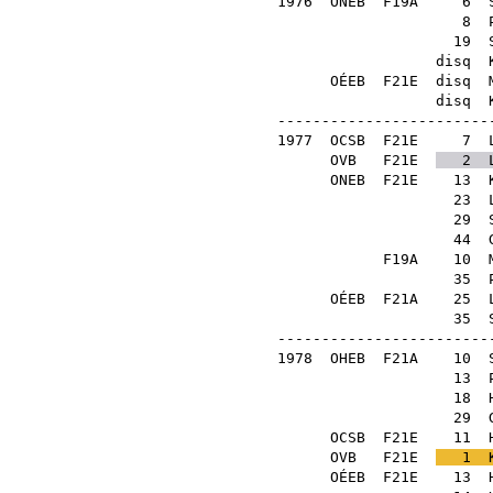
1976
ONEB
F19A
6
8
19
disq
OÉEB
F21E
disq
disq
-------------------------
1977
OCSB
F21E
7
OVB
F21E
2
ONEB
F21E
13
23
29
44
F19A
10
35
OÉEB
F21A
25
35
-------------------------
1978
OHEB
F21A
10
13
18
29
OCSB
F21E
11
OVB
F21E
1
OÉEB
F21E
13