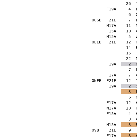
26
F19A
4
6
OCSB
F21E
7
N17A
11
F15A
10
N15A
5
OÉEB
F21E
12
14
15
22
F19A
2
7
F17A
7
ONEB
F21E
12
F19A
2
3
6
F17A
12
N17A
20
F15A
4
8
N15A
3
OVB
F21E
9
F17A
3