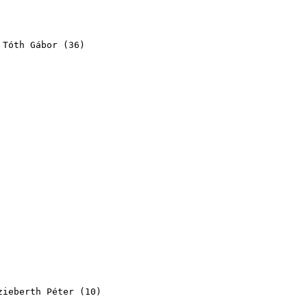
,
Tóth Gábor
(
36
)
)
)
)
zieberth Péter
(
10
)