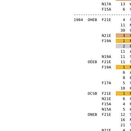
N17A
13
F15A
6
-------------------------
1984
OHEB
F21E
4
11
30
N21E
3
F19A
1
2
11
N19A
11
OÉEB
F21E
11
F19A
1
6
8
F17A
5
10
OCSB
F21E
1
N21E
6
F15A
4
N15A
5
ONEB
F21E
12
16
21
N21E
4