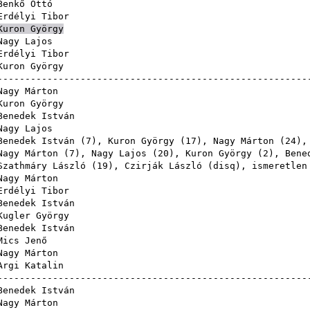
Benkő Ottó
Erdélyi Tibor
Kuron György
Nagy Lajos
Erdélyi Tibor
Kuron György
------------------------------------------------------
Nagy Márton
Kuron György
Benedek István
Nagy Lajos
Benedek István
(
7
),
Kuron György
(
17
),
Nagy Márton
(
24
)
Nagy Márton
(
7
),
Nagy Lajos
(
20
),
Kuron György
(
2
),
Bene
Szathmáry László
(
19
),
Czirják László
(
disq
), is
Nagy Márton
Erdélyi Tibor
Benedek István
Kugler György
Benedek István
Mics Jenő
Nagy Márton
Argi Katalin
------------------------------------------------------
Benedek István
Nagy Márton