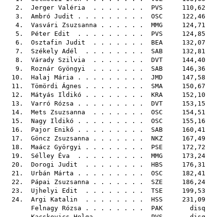
2.
Jerger Valéria
. . . . . . .
PVS
110,62
3.
Ambró Judit
. . . . . . . . .
OSC
122,46
4.
Vasvári Zsuzsanna
. . . . . .
MMG
124,71
5.
Péter Edit
. . . . . . . . .
PVS
124,85
6.
Osztafin Judit
. . . . . . .
BEA
132,07
7.
Székely Adél
. . . . . . . .
SAB
132,81
8.
Várady Szilvia
. . . . . . .
DVT
144,40
9.
Roznár Gyöngyi
. . . . . . .
SAB
146,36
10.
Halaj Mária
. . . . . . . . .
JMD
147,58
11.
Tömördi Ágnes
. . . . . . . .
SMA
150,67
12.
Mátyás Ildikó
. . . . . . . .
KRA
152,10
13.
Varró Rózsa
. . . . . . . . .
DVT
153,15
14.
Mets Zsuzsanna
. . . . . . .
OSC
154,51
15.
Nagy Ildikó
. . . . . . . . .
OSC
155,16
16.
Pajor Enikő
. . . . . . . . .
SAB
160,41
17.
Göncz Zsuzsanna
. . . . . . .
NKZ
167,49
18.
Maácz Györgyi
. . . . . . . .
PSE
172,72
19.
Sélley Éva
. . . . . . . . .
MMG
173,24
20.
Dorogi Judit
. . . . . . . .
HBS
176,31
21.
Urbán Márta
. . . . . . . . .
OSC
182,41
22.
Pápai Zsuzsanna
. . . . . . .
SZE
186,24
23.
Ujhelyi Edit
. . . . . . . .
TSE
199,53
24.
Argi Katalin
. . . . . . . .
HSS
231,09
Felnagy Rózsa
. . . . . . . .
PAK
disq
Kacskovics Helga
. . . . . .
PVS
disq