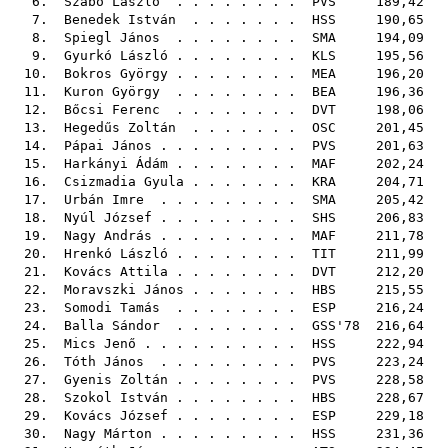
6.
Szabó László
. . . . . . . .
PVS
189,42
7.
Benedek István
. . . . . . .
HSS
190,65
8.
Spiegl János
. . . . . . . .
SMA
194,09
9.
Gyurkó László
. . . . . . . .
KLS
195,56
10.
Bokros György
. . . . . . . .
MEA
196,20
11.
Kuron György
. . . . . . . .
BEA
196,36
12.
Bőcsi Ferenc
. . . . . . . .
DVT
198,06
13.
Hegedűs Zoltán
. . . . . . .
OSC
201,45
14.
Pápai János
. . . . . . . . .
PVS
201,63
15.
Harkányi Ádám
. . . . . . . .
MAF
202,24
16.
Csizmadia Gyula
. . . . . . .
KRA
204,71
17.
Urbán Imre
. . . . . . . . .
SMA
205,42
18.
Nyúl József
. . . . . . . . .
SHS
206,83
19.
Nagy András
. . . . . . . . .
MAF
211,78
20.
Hrenkó László
. . . . . . . .
TIT
211,99
21.
Kovács Attila
. . . . . . . .
DVT
212,20
22.
Moravszki János
. . . . . . .
HBS
215,55
23.
Somodi Tamás
. . . . . . . .
ESP
216,24
24.
Balla Sándor
. . . . . . . .
GSS'78
216,64
25.
Mics Jenő
. . . . . . . . . .
HSS
222,94
26.
Tóth János
. . . . . . . . .
PVS
223,24
27.
Gyenis Zoltán
. . . . . . . .
PVS
228,58
28.
Szokol István
. . . . . . . .
HBS
228,67
29.
Kovács József
. . . . . . . .
ESP
229,18
30.
Nagy Márton
. . . . . . . . .
HSS
231,36