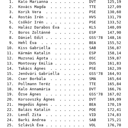
1.
Kalo Marianna
. . . . . . . .
DVT
125,19
2.
Kovács Magda
. . . . . . . .
TTE
127,09
3.
Korik Vera
. . . . . . . . .
PSE
130,60
4.
Rostás Irén
. . . . . . . . .
HVS
131,79
5.
Csőkör Irén
. . . . . . . . .
PSE
133,52
6.
Halász Darabos Éva
. . . . .
KLS
140,09
7.
Boros Zoltánné
. . . . . . .
ESP
147,90
8.
Dániel Edit
. . . . . . . . .
GSS'78
148,16
9.
Hehl Éva
. . . . . . . . . .
BEA
155,52
10.
Kiss Gabriella
. . . . . . .
SAB
156,87
11.
Kármán Katalin
. . . . . . .
ESP
158,14
12.
Muzsnai Ágota
. . . . . . . .
OSC
159,87
13.
Montovay Emilia
. . . . . . .
DUS
161,83
14.
Takács Ágnes
. . . . . . . .
PSE
162,39
15.
Jenővári Gabriella
. . . . .
GSS'78
164,93
16.
Cser Borbála
. . . . . . . .
SMA
165,64
17.
Pollmann Teréz
. . . . . . .
TTE
165,84
18.
Kalo Annamária
. . . . . . .
DVT
166,76
19.
Őzse Ágnes
. . . . . . . . .
GSS'78
167,02
20.
Korsovszky Ágnes
. . . . . .
DVT
169,09
21.
Hegedüs Ágnes
. . . . . . . .
BEA
170,19
22.
Balázs Katalin
. . . . . . .
POE
172,41
23.
Lendl Zita
. . . . . . . . .
VID
174,83
24.
Barki Andrea
. . . . . . . .
SAB
175,21
25.
Szlávik Éva
. . . . . . . . .
VOL
176,70