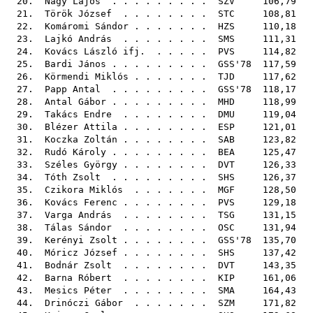
20.
Nagy Lajos
. . . . . . . . .
SZV
106,79
21.
Török József
. . . . . . . .
STC
108,81
22.
Komáromi Sándor
. . . . . . .
HZS
110,18
23.
Lajkó András
. . . . . . . .
SMS
111,31
24.
Kovács László ifj.
. . . . .
PVS
114,82
25.
Bardi János
. . . . . . . . .
GSS'78
117,59
26.
Körmendi Miklós
. . . . . . .
TJD
117,62
27.
Papp Antal
. . . . . . . . .
GSS'78
118,17
28.
Antal Gábor
. . . . . . . . .
MHD
118,99
29.
Takács Endre
. . . . . . . .
DMU
119,04
30.
Blézer Attila
. . . . . . . .
ESP
121,01
31.
Koczka Zoltán
. . . . . . . .
SAB
123,82
32.
Rudó Károly
. . . . . . . . .
BEA
125,47
33.
Széles György
. . . . . . . .
DVT
126,33
34.
Tóth Zsolt
. . . . . . . . .
SHS
126,37
35.
Czikora Miklós
. . . . . . .
MGF
128,50
36.
Kovács Ferenc
. . . . . . . .
PVS
129,18
37.
Varga András
. . . . . . . .
TSG
131,15
38.
Tálas Sándor
. . . . . . . .
OSC
131,94
39.
Kerényi Zsolt
. . . . . . . .
GSS'78
135,70
40.
Móricz József
. . . . . . . .
SHS
137,42
41.
Bodnár Zsolt
. . . . . . . .
DVT
143,35
42.
Barna Róbert
. . . . . . . .
KIP
161,06
43.
Mesics Péter
. . . . . . . .
SMA
164,43
44.
Drinóczi Gábor
. . . . . . .
SZM
171,82