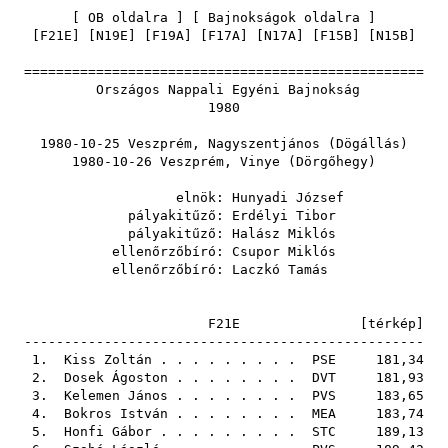
[
OB oldalra
] [
Bajnokságok oldalra
]
[
F21E
] [
N19E
] [
F19A
] [
F17A
] [
N17A
] [
F15B
] [
N15B
]
==================================================
Országos Nappali Egyéni Bajnokság
1980
1980-10-25 Veszprém, Nagyszentjános (Dögállás)
1980-10-26 Veszprém, Vinye (Dörgőhegy)
elnök:
Hunyadi József
pályakitűző:
Erdélyi Tibor
pályakitűző:
Halász Miklós
ellenőrzőbíró:
Csupor Miklós
ellenőrzőbíró:
Laczkó Tamás
F21E [
térkép
]
--------------------------------------------------
1.
Kiss Zoltán
. . . . . . . . .
PSE
181,34
2.
Dosek Ágoston
. . . . . . . .
DVT
181,93
3.
Kelemen János
. . . . . . . .
PVS
183,65
4.
Bokros István
. . . . . . . .
MEA
183,74
5.
Honfi Gábor
. . . . . . . . .
STC
189,13