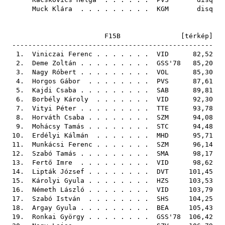
Muck Klára
. . . . . . . . .
KGM
disq
F15B [
térkép
]
--------------------------------------------------
1.
Viniczai Ferenc
. . . . . . .
VID
82,52
2.
Deme Zoltán
. . . . . . . . .
GSS'78
85,20
3.
Nagy Róbert
. . . . . . . . .
VOL
85,30
4.
Horgos Gábor
. . . . . . . .
PVS
87,61
5.
Kajdi Csaba
. . . . . . . . .
SAB
89,81
6.
Borbély Károly
. . . . . . .
VID
92,30
7.
Vityi Péter
. . . . . . . . .
TTE
93,78
8.
Horváth Csaba
. . . . . . . .
SZM
94,08
9.
Mohácsy Tamás
. . . . . . . .
STC
94,48
10.
Erdélyi Kálmán
. . . . . . .
MHD
95,71
11.
Munkácsi Ferenc
. . . . . . .
SZM
96,14
12.
Szabó Tamás
. . . . . . . . .
SMA
98,17
13.
Fertő Imre
. . . . . . . . .
VID
98,62
14.
Lipták József
. . . . . . . .
DVT
101,45
15.
Károlyi Gyula
. . . . . . . .
HZS
103,53
16.
Németh László
. . . . . . . .
VID
103,79
17.
Szabó István
. . . . . . . .
SHS
104,25
18.
Argay Gyula
. . . . . . . . .
BEA
105,43
19.
Ronkai György
. . . . . . . .
GSS'78
106,42