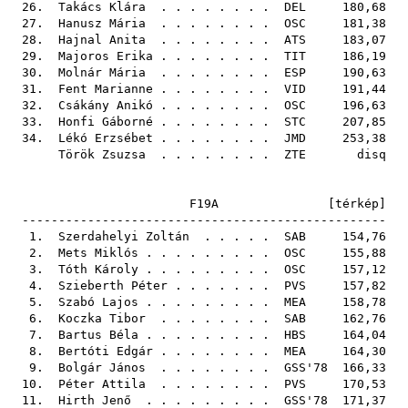
26.
Takács Klára
. . . . . . . .
DEL
180,68
27.
Hanusz Mária
. . . . . . . .
OSC
181,38
28.
Hajnal Anita
. . . . . . . .
ATS
183,07
29.
Majoros Erika
. . . . . . . .
TIT
186,19
30.
Molnár Mária
. . . . . . . .
ESP
190,63
31.
Fent Marianne
. . . . . . . .
VID
191,44
32.
Csákány Anikó
. . . . . . . .
OSC
196,63
33.
Honfi Gáborné
. . . . . . . .
STC
207,85
34.
Lékó Erzsébet
. . . . . . . .
JMD
253,38
Török Zsuzsa
. . . . . . . .
ZTE
disq
F19A [
térkép
]
--------------------------------------------------
1.
Szerdahelyi Zoltán
. . . . .
SAB
154,76
2.
Mets Miklós
. . . . . . . . .
OSC
155,88
3.
Tóth Károly
. . . . . . . . .
OSC
157,12
4.
Szieberth Péter
. . . . . . .
PVS
157,82
5.
Szabó Lajos
. . . . . . . . .
MEA
158,78
6.
Koczka Tibor
. . . . . . . .
SAB
162,76
7.
Bartus Béla
. . . . . . . . .
HBS
164,04
8.
Bertóti Edgár
. . . . . . . .
MEA
164,30
9.
Bolgár János
. . . . . . . .
GSS'78
166,33
10.
Péter Attila
. . . . . . . .
PVS
170,53
11.
Hirth Jenő
. . . . . . . . .
GSS'78
171,37