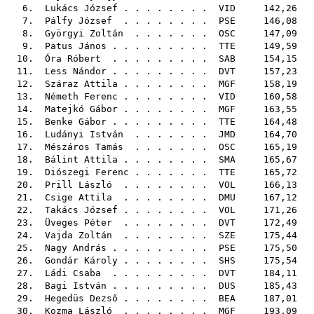
6.
Lukács József
. . . . . . . .
VID
142,26
7.
Pálfy József
. . . . . . . .
PSE
146,08
8.
Györgyi Zoltán
. . . . . . .
OSC
147,09
9.
Patus János
. . . . . . . . .
TTE
149,59
10.
Óra Róbert
. . . . . . . . .
SAB
154,15
11.
Less Nándor
. . . . . . . . .
DVT
157,23
12.
Száraz Attila
. . . . . . . .
MGF
158,19
13.
Németh Ferenc
. . . . . . . .
VID
160,58
14.
Matejkó Gábor
. . . . . . . .
MGF
163,55
15.
Benke Gábor
. . . . . . . . .
TTE
164,48
16.
Ludányi István
. . . . . . .
JMD
164,70
17.
Mészáros Tamás
. . . . . . .
OSC
165,19
18.
Bálint Attila
. . . . . . . .
SMA
165,67
19.
Diószegi Ferenc
. . . . . . .
TTE
165,72
20.
Prill László
. . . . . . . .
VOL
166,13
21.
Csige Attila
. . . . . . . .
DMU
167,12
22.
Takács József
. . . . . . . .
VOL
171,26
23.
Üveges Péter
. . . . . . . .
DVT
172,49
24.
Vajda Zoltán
. . . . . . . .
SZE
175,44
25.
Nagy András
. . . . . . . . .
PSE
175,50
26.
Gondár Károly
. . . . . . . .
SHS
175,54
27.
Ládi Csaba
. . . . . . . . .
DVT
184,11
28.
Bagi István
. . . . . . . . .
DUS
185,43
29.
Hegedüs Dezső
. . . . . . . .
BEA
187,01
30.
Kozma László
. . . . . . . .
MGF
193,09