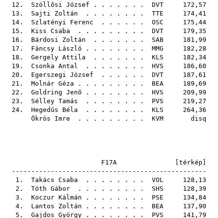
12.
Szöllősi József
. . . . . . .
DVT
172,57
13.
Sajti Zoltán
. . . . . . . .
TTE
174,41
14.
Szlatényi Ferenc
. . . . . .
OSC
175,44
15.
Kiss Csaba
. . . . . . . . .
DVT
179,35
16.
Bárdosi Zoltán
. . . . . . .
SAB
181,99
17.
Fáncsy László
. . . . . . . .
MMG
182,28
18.
Gergely Attila
. . . . . . .
KLS
182,34
19.
Csonka Antal
. . . . . . . .
HVS
186,60
20.
Egerszegi József
. . . . . .
DVT
187,61
21.
Molnár Géza
. . . . . . . . .
BEA
189,69
22.
Goldring Jenő
. . . . . . . .
HVS
209,99
23.
Sélley Tamás
. . . . . . . .
PVS
219,27
24.
Hegedűs Béla
. . . . . . . .
KLS
264,36
Ökrös Imre
. . . . . . . . .
KVM
disq
F17A [
térkép
]
--------------------------------------------------
1.
Takács Csaba
. . . . . . . .
VOL
128,13
2.
Tóth Gábor
. . . . . . . . .
SHS
128,39
3.
Koczur Kálmán
. . . . . . . .
PSE
134,84
4.
Lantos Zoltán
. . . . . . . .
BEA
137,90
5.
Gajdos György
. . . . . . . .
PVS
141,79