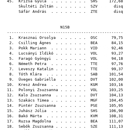
45.
Krizsa Gyula
. . . . . . . .
SHS
172,68
Skultéti Zoltán
. . . . . . .
SZV
disq
Sáfár András
. . . . . . . .
ZTE
disq
N15B
--------------------------------------------------
1.
Krasznai Orsolya
. . . . . .
OSC
79,75
2.
Csilling Ágnes
. . . . . . .
BEA
84,15
3.
Pokk Mariann
. . . . . . . .
VID
92,46
4.
Lucsányi Ildikó
. . . . . . .
VOL
93,27
5.
Faragó Gyöngyi
. . . . . . .
VOL
94,18
6.
Németh Petra
. . . . . . . .
TTE
97,76
7.
Leveszy Katalin
. . . . . . .
TTE
99,37
8.
Tóth Klára
. . . . . . . . .
SAB
101,54
9.
Üveges Gabriella
. . . . . .
DVT
102,00
10.
Kresz Andrea
. . . . . . . .
KGM
103,16
11.
Polonyi Zsuzsanna
. . . . . .
VOL
103,25
12.
Kalo Zsuzsanna
. . . . . . .
DVT
104,13
13.
Szakács Tímea
. . . . . . . .
MGF
104,45
14.
Pintér Zsuzsanna
. . . . . .
PSE
105,95
15.
Juhász Júlia
. . . . . . . .
SHS
106,90
16.
Bakó Márta
. . . . . . . . .
KVM
108,31
17.
Ruzsa Magdolna
. . . . . . .
BEA
111,07
18.
Sebők Zsuzsanna
. . . . . . .
SZE
111,13