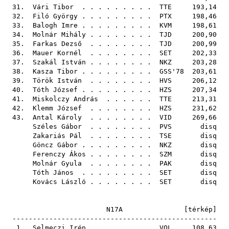
31.
Vári Tibor
. . . . . . . . .
TTE
193,14
32.
Filó György
. . . . . . . . .
PTX
198,46
33.
Balogh Imre
. . . . . . . . .
KVM
198,61
34.
Molnár Mihály
. . . . . . . .
TJD
200,90
35.
Farkas Dezső
. . . . . . . .
TJD
200,99
36.
Mauer Kornél
. . . . . . . .
SET
202,33
37.
Szakál István
. . . . . . . .
NKZ
203,28
38.
Kasza Tibor
. . . . . . . . .
GSS'78
203,61
39.
Török István
. . . . . . . .
HVS
206,12
40.
Tóth József
. . . . . . . . .
HZS
207,34
41.
Miskolczy András
. . . . . .
TTE
213,31
42.
Klemm József
. . . . . . . .
HZS
231,62
43.
Antal Károly
. . . . . . . .
VID
269,66
Széles Gábor
. . . . . . . .
PVS
disq
Zakariás Pál
. . . . . . . .
TSE
disq
Göncz Gábor
. . . . . . . . .
NKZ
disq
Ferenczy Ákos
. . . . . . . .
SZM
disq
Molnár Gyula
. . . . . . . .
PAK
disq
Tóth János
. . . . . . . . .
SET
disq
Kovács László
. . . . . . . .
SET
disq
N17A [
térkép
]
--------------------------------------------------
1.
Selmeczi Irén
. . . . . . . .
VOL
108,63