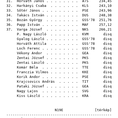
31.
Horváth János
. . . . . . . .
ATS
234,45
32.
Harkányi Csaba
. . . . . . .
KLS
243,10
33.
Sőtér János
. . . . . . . . .
PSE
243,96
34.
Takács István
. . . . . . . .
DUS
248,38
35.
Bozán György
. . . . . . . .
GSS'78
251,76
36.
Papp István
. . . . . . . . .
MAF
257,12
37.
Varga József
. . . . . . . .
NKS
266,21
P. Nagy László
. . . . . . .
KVM
disq
Gyalog László
. . . . . . . .
GSS'78
disq
Horváth Attila
. . . . . . .
GSS'78
disq
Loch Ferenc
. . . . . . . . .
GSS'78
disq
Vékony Andor
. . . . . . . .
GEA
disq
Zentai József
. . . . . . . .
PKS
disq
Zentai László
. . . . . . . .
PKS
disq
Komár Béla
. . . . . . . . .
TTE
disq
Franczia Vilmos
. . . . . . .
KKE
disq
Korik Andor
. . . . . . . . .
PSE
disq
Krajcsovics András
. . . . .
TIT
disq
Pataki József
. . . . . . . .
GEA
disq
Nagy Lajos
. . . . . . . . .
SVG
disq
Kiss László
. . . . . . . . .
KRA
disq
N19E [
térkép
]
--------------------------------------------------