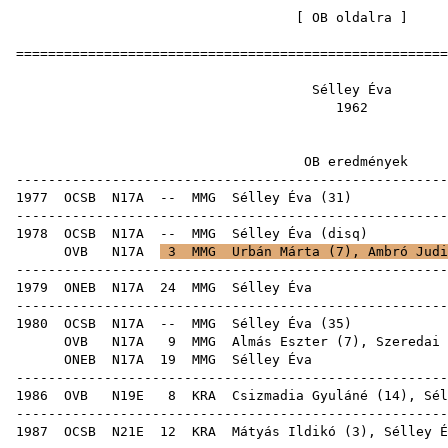
[
OB oldalra
=====================================================
Sélley
19
OB eredm
-----------------------------------------------------
1977
OCSB
N17A
--
MMG
Sélley Éva
(
31
-----------------------------------------------------
1978
OCSB
N17A
--
MMG
Sélley Éva
(
disq
OVB
N17A
3
MMG
Urbán Márta
(
7
),
Ambró Judi
-----------------------------------------------------
1979
ONEB
N17A
24
MMG
Séll
-----------------------------------------------------
1980
OCSB
N17A
--
MMG
Sélley Éva
(
35
OVB
N17A
9
MMG
Almás Eszter
(
7
),
Szeredai 
ONEB
N17A
19
MMG
Séll
-----------------------------------------------------
1986
OVB
N19E
8
KRA
Csizmadia Gyuláné
(
14
), Sél
-----------------------------------------------------
1987
OCSB
N21E
12
KRA
Mátyás Ildikó
(
3
), Sélley É