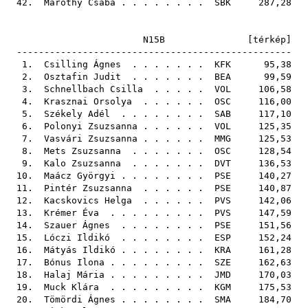
42.
Maróthy Csaba
. . . . . . . .
SBK
287,28
N15B [
térkép
]
--------------------------------------------------
1.
Csilling Ágnes
. . . . . . .
KFK
95,38
2.
Osztafin Judit
. . . . . . .
BEA
99,59
3.
Schnellbach Csilla
. . . . .
VOL
106,58
4.
Krasznai Orsolya
. . . . . .
OSC
116,00
5.
Székely Adél
. . . . . . . .
SAB
117,10
6.
Polonyi Zsuzsanna
. . . . . .
VOL
125,35
7.
Vasvári Zsuzsanna
. . . . . .
MMG
125,53
8.
Mets Zsuzsanna
. . . . . . .
OSC
128,54
9.
Kalo Zsuzsanna
. . . . . . .
DVT
136,53
10.
Maácz Györgyi
. . . . . . . .
PSE
140,27
11.
Pintér Zsuzsanna
. . . . . .
PSE
140,87
12.
Kacskovics Helga
. . . . . .
PVS
142,06
13.
Krémer Éva
. . . . . . . . .
PVS
147,59
14.
Szauer Ágnes
. . . . . . . .
PSE
151,56
15.
Lóczi Ildikó
. . . . . . . .
ESP
152,24
16.
Mátyás Ildikó
. . . . . . . .
KRA
161,28
17.
Bónus Ilona
. . . . . . . . .
SZE
162,63
18.
Halaj Mária
. . . . . . . . .
JMD
170,03
19.
Muck Klára
. . . . . . . . .
KGM
175,53
20.
Tömördi Ágnes
. . . . . . . .
SMA
184,70