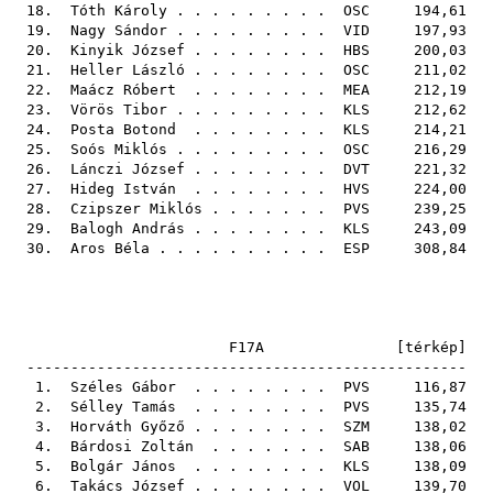
18.
Tóth Károly
. . . . . . . . .
OSC
194,61
19.
Nagy Sándor
. . . . . . . . .
VID
197,93
20.
Kinyik József
. . . . . . . .
HBS
200,03
21.
Heller László
. . . . . . . .
OSC
211,02
22.
Maácz Róbert
. . . . . . . .
MEA
212,19
23.
Vörös Tibor
. . . . . . . . .
KLS
212,62
24.
Posta Botond
. . . . . . . .
KLS
214,21
25.
Soós Miklós
. . . . . . . . .
OSC
216,29
26.
Lánczi József
. . . . . . . .
DVT
221,32
27.
Hideg István
. . . . . . . .
HVS
224,00
28.
Czipszer Miklós
. . . . . . .
PVS
239,25
29.
Balogh András
. . . . . . . .
KLS
243,09
30.
Aros Béla
. . . . . . . . . .
ESP
308,84
F17A [
térkép
]
--------------------------------------------------
1.
Széles Gábor
. . . . . . . .
PVS
116,87
2.
Sélley Tamás
. . . . . . . .
PVS
135,74
3.
Horváth Győző
. . . . . . . .
SZM
138,02
4.
Bárdosi Zoltán
. . . . . . .
SAB
138,06
5.
Bolgár János
. . . . . . . .
KLS
138,09
6.
Takács József
. . . . . . . .
VOL
139,70