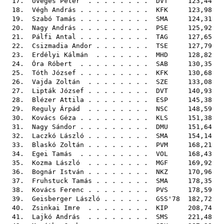
17.
Üveges Péter
. . . . . . . .
DVT
123,44
18.
Végh András
. . . . . . . . .
KFK
123,98
19.
Szabó Tamás
. . . . . . . . .
SMA
124,31
20.
Nagy András
. . . . . . . . .
PSE
125,92
21.
Pálfi Antal
. . . . . . . . .
TAG
127,65
22.
Csizmadia Andor
. . . . . . .
TSE
127,79
23.
Erdélyi Kálmán
. . . . . . .
MHD
128,82
24.
Óra Róbert
. . . . . . . . .
SAB
130,35
25.
Tóth József
. . . . . . . . .
KFK
130,68
26.
Vajda Zoltán
. . . . . . . .
SZE
133,08
27.
Lipták József
. . . . . . . .
DVT
140,93
28.
Blézer Attila
. . . . . . . .
ESP
145,38
29.
Reguly Árpád
. . . . . . . .
NSC
148,59
30.
Kovács Géza
. . . . . . . . .
KLS
151,38
31.
Nagy Sándor
. . . . . . . . .
DMU
151,64
32.
Laczkó László
. . . . . . . .
SMA
154,14
33.
Blaskó Zoltán
. . . . . . . .
PVM
168,21
34.
Egei Tamás
. . . . . . . . .
VOL
168,43
35.
Kozma László
. . . . . . . .
MGF
169,92
36.
Bognár István
. . . . . . . .
NKZ
170,96
37.
Fruhstuck Tamás
. . . . . . .
SMA
178,35
38.
Kovács Ferenc
. . . . . . . .
PVS
178,59
39.
Geisberger László
. . . . . .
GSS'78
182,72
40.
Zsinkai Imre
. . . . . . . .
KIP
208,74
41.
Lajkó András
. . . . . . . .
SMS
221,48