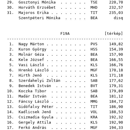
29.
Gosztonyi Mónika
. . . . . .
TSE
220,70
30.
Horváth Erzsébet
. . . . . .
MHD
232,57
31.
Majoros Erika
. . . . . . . .
TIT
235,03
Szentpéteri Mónika
. . . . .
BEA
disq
F19A [
térkép
]
--------------------------------------------------
1.
Nagy Márton
. . . . . . . . .
PVS
149,82
2.
Kuron György
. . . . . . . .
HSS
154,39
3.
Molnár Géza
. . . . . . . . .
BEA
157,90
4.
Kele József
. . . . . . . . .
BEA
166,55
5.
Vasi László
. . . . . . . . .
KLS
166,76
6.
Hrenkó László
. . . . . . . .
MGF
170,18
7.
Hirth Jenő
. . . . . . . . .
KLS
171,18
8.
Szerdahelyi Zoltán
. . . . .
SAB
177,62
9.
Benedek István
. . . . . . .
BVT
179,31
10.
Koczka Tibor
. . . . . . . .
SAB
179,89
11.
Madár István
. . . . . . . .
BEA
181,12
12.
Fáncsy László
. . . . . . . .
MMG
184,72
13.
Gidófalvy Péter
. . . . . . .
TIT
186,90
14.
Kadlicsek Jenő
. . . . . . .
VOL
188,53
15.
Csizmadia Gyula
. . . . . . .
KRA
192,32
16.
Gergely Attila
. . . . . . .
KLS
192,90
17.
Ferkó András
. . . . . . . .
MGF
194,33