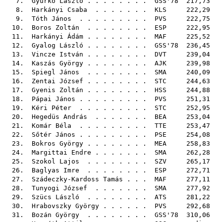
7.
Gyurkó László
. . . . . . . .
GSS'78
217,73
8.
Harkányi Csaba
. . . . . . .
KLS
222,29
9.
Tóth János
. . . . . . . . .
PVS
222,75
10.
Boros Zoltán
. . . . . . . .
ESP
222,95
11.
Harkányi Ádám
. . . . . . . .
MAF
225,52
12.
Gyalog László
. . . . . . . .
GSS'78
236,45
13.
Vincze István
. . . . . . . .
DVT
239,04
14.
Kaszás György
. . . . . . . .
AJK
239,98
15.
Spiegl János
. . . . . . . .
SMA
240,09
16.
Zentai József
. . . . . . . .
STC
244,63
17.
Gyenis Zoltán
. . . . . . . .
HSS
244,88
18.
Pápai János
. . . . . . . . .
PVS
251,31
19.
Kéri Péter
. . . . . . . . .
STC
252,95
20.
Hegedüs András
. . . . . . .
BEA
253,04
21.
Komár Béla
. . . . . . . . .
TTE
253,47
22.
Sőtér János
. . . . . . . . .
PSE
254,08
23.
Bokros György
. . . . . . . .
MEA
258,83
24.
Margittai Endre
. . . . . . .
SMA
262,28
25.
Szokol Lajos
. . . . . . . .
SZV
265,17
26.
Baglyas Imre
. . . . . . . .
ESP
272,71
27.
Szádeczky-Kardoss Tamás
. . .
MAF
277,11
28.
Tunyogi József
. . . . . . .
SMA
277,92
29.
Szücs László
. . . . . . . .
ATS
281,22
30.
Hrabovszky György
. . . . . .
PVS
292,68
31.
Bozán György
. . . . . . . .
GSS'78
310,06