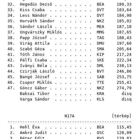
32.
Hegedüs Dezső
. . . . . . . .
BEA
180,33
33.
Kiss Csaba
. . . . . . . . .
DVT
183,64
34.
Less Nándor
. . . . . . . . .
DVT
184,90
35.
Horváth Sándor
. . . . . . .
NKZ
185,02
36.
Sándor László
. . . . . . . .
MEA
187,18
37.
Ungvárszky Miklós
. . . . . .
MMG
187,65
38.
Papp József
. . . . . . . . .
TAG
188,43
39.
Virág Attila
. . . . . . . .
DMU
197,60
40.
Szabó Géza
. . . . . . . . .
SMA
205,64
41.
Tóth János
. . . . . . . . .
KIP
217,24
42.
Pálfi Csaba
. . . . . . . . .
SKE
222,34
43.
Iványi Béla
. . . . . . . . .
DML
238,13
44.
Czirják László
. . . . . . .
BVT
246,86
45.
Bangó József
. . . . . . . .
SAB
253,75
46.
Csupor Miklós
. . . . . . . .
TTE
255,41
47.
Göncz Gábor
. . . . . . . . .
NKZ
274,79
Baksai Tibor
. . . . . . . .
KRA
disq
Varga Sándor
. . . . . . . .
KLS
disq
N17A [
térkép
]
--------------------------------------------------
1.
Hehl Éva
. . . . . . . . . .
BEA
115,45
2.
Ambró Judit
. . . . . . . . .
OSC
128,09
3.
Péter Edit
. . . . . . . . .
PVS
129,83