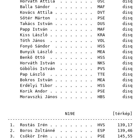
Horváth Attila
. . . . . . .
OSC
disq
Balla Sándor
. . . . . . . .
MAF
disq
Kovács Attila
. . . . . . . .
DVT
disq
Sőtér Márton
. . . . . . . .
PSE
disq
Takács István
. . . . . . . .
DUS
disq
Papp István
. . . . . . . . .
MAF
disq
Kiss László
. . . . . . . . .
KRA
disq
Tóth János
. . . . . . . . .
VOL
disq
Fonyó Sándor
. . . . . . . .
HSS
disq
Bunyik László
. . . . . . . .
MEA
disq
Benkő Ottó
. . . . . . . . .
HSS
disq
Horváth István
. . . . . . .
NKS
disq
Göbölös István
. . . . . . .
PVS
disq
Pap László
. . . . . . . . .
TTE
disq
Bokros István
. . . . . . . .
MEA
disq
Erdélyi Tibor
. . . . . . . .
HSS
disq
Korik Andor
. . . . . . . . .
PSE
disq
Moravszki János
. . . . . . .
HBS
disq
N19E [
térkép
]
--------------------------------------------------
1.
Rostás Irén
. . . . . . . . .
HVS
139,17
2.
Boros Zoltánné
. . . . . . .
ESP
139,46
3.
Csőkör Irén
. . . . . . . . .
PSE
145,55