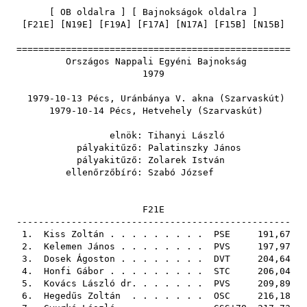
[
OB oldalra
] [
Bajnokságok oldalra
]
[
F21E
] [
N19E
] [
F19A
] [
F17A
] [
N17A
] [
F15B
] [
N15B
]
==================================================
Országos Nappali Egyéni Bajnokság
1979
1979-10-13 Pécs, Uránbánya V. akna (Szarvaskút)
1979-10-14 Pécs, Hetvehely (Szarvaskút)
elnök:
Tihanyi László
pályakitűző:
Palatinszky János
pályakitűző:
Zolarek István
ellenőrzőbíró:
Szabó József
F21E
--------------------------------------------------
1.
Kiss Zoltán
. . . . . . . . .
PSE
191,67
2.
Kelemen János
. . . . . . . .
PVS
197,97
3.
Dosek Ágoston
. . . . . . . .
DVT
204,64
4.
Honfi Gábor
. . . . . . . . .
STC
206,04
5.
Kovács László dr.
. . . . . .
PVS
209,89
6.
Hegedűs Zoltán
. . . . . . .
OSC
216,18