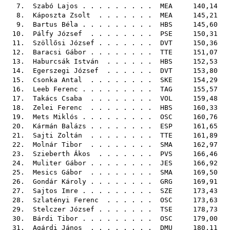
7.
Szabó Lajos
. . . . . . . . .
MEA
140,14
8.
Káposzta Zsolt
. . . . . . .
MEA
145,21
9.
Bartus Béla
. . . . . . . . .
HBS
145,60
10.
Pálfy József
. . . . . . . .
PSE
150,31
11.
Szöllősi József
. . . . . . .
DVT
150,36
12.
Baracsi Gábor
. . . . . . . .
TTE
151,07
13.
Haburcsák István
. . . . . .
HBS
152,53
14.
Egerszegi József
. . . . . .
DVT
153,80
15.
Csonka Antal
. . . . . . . .
SKE
154,29
16.
Leeb Ferenc
. . . . . . . . .
TAG
155,57
17.
Takács Csaba
. . . . . . . .
VOL
159,48
18.
Zelei Ferenc
. . . . . . . .
HBS
160,33
19.
Mets Miklós
. . . . . . . . .
OSC
160,76
20.
Kármán Balázs
. . . . . . . .
ESP
161,65
21.
Sajti Zoltán
. . . . . . . .
TTE
161,89
22.
Molnár Tibor
. . . . . . . .
SMA
162,97
23.
Szieberth Ákos
. . . . . . .
PVS
166,46
24.
Muliter Gábor
. . . . . . . .
JES
166,92
25.
Mesics Gábor
. . . . . . . .
SMA
169,50
26.
Gondár Károly
. . . . . . . .
GRG
169,91
27.
Sajtos Imre
. . . . . . . . .
SZE
173,43
28.
Szlatényi Ferenc
. . . . . .
OSC
173,63
29.
Stelczer József
. . . . . . .
TSE
178,73
30.
Bárdi Tibor
. . . . . . . . .
OSC
179,00
31.
Agárdi János
. . . . . . . .
DMU
180,11