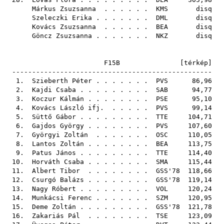
Márkus Zsuzsanna
. . . . . .
KMS
disq
Szeleczki Erika
. . . . . . .
DML
disq
Kovács Zsuzsanna
. . . . . .
BEA
disq
Göncz Zsuzsanna
. . . . . . .
NKZ
disq
F15B [
térkép
]
--------------------------------------------------
1.
Szieberth Péter
. . . . . . .
PVS
86,96
2.
Kajdi Csaba
. . . . . . . . .
SAB
94,77
3.
Koczur Kálmán
. . . . . . . .
PSE
95,10
4.
Kovács László ifj.
. . . . .
PVS
99,14
5.
Süttő Gábor
. . . . . . . . .
TTE
104,71
6.
Gajdos György
. . . . . . . .
PVS
107,60
7.
Györgyi Zoltán
. . . . . . .
OSC
110,05
8.
Lantos Zoltán
. . . . . . . .
BEA
113,75
9.
Patus János
. . . . . . . . .
TTE
114,40
10.
Horváth Csaba
. . . . . . . .
SMA
115,44
11.
Albert Tibor
. . . . . . . .
GSS'78
118,66
12.
Csurgó Balázs
. . . . . . . .
GSS'78
119,14
13.
Nagy Róbert
. . . . . . . . .
VOL
120,24
14.
Munkácsi Ferenc
. . . . . . .
SZM
120,95
15.
Deme Zoltán
. . . . . . . . .
GSS'78
121,78
16.
Zakariás Pál
. . . . . . . .
TSE
123,09