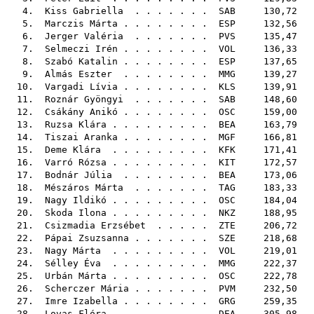
4.
Kiss Gabriella
. . . . . . .
SAB
130,72
5.
Marczis Márta
. . . . . . . .
ESP
132,56
6.
Jerger Valéria
. . . . . . .
PVS
135,47
7.
Selmeczi Irén
. . . . . . . .
VOL
136,33
8.
Szabó Katalin
. . . . . . . .
ESP
137,65
9.
Almás Eszter
. . . . . . . .
MMG
139,27
10.
Vargadi Lívia
. . . . . . . .
KLS
139,91
11.
Roznár Gyöngyi
. . . . . . .
SAB
148,60
12.
Csákány Anikó
. . . . . . . .
OSC
159,00
13.
Ruzsa Klára
. . . . . . . . .
BEA
163,79
14.
Tiszai Aranka
. . . . . . . .
MGF
166,81
15.
Deme Klára
. . . . . . . . .
KFK
171,41
16.
Varró Rózsa
. . . . . . . . .
KIT
172,57
17.
Bodnár Júlia
. . . . . . . .
BEA
173,06
18.
Mészáros Márta
. . . . . . .
TAG
183,33
19.
Nagy Ildikó
. . . . . . . . .
OSC
184,04
20.
Skoda Ilona
. . . . . . . . .
NKZ
188,95
21.
Csizmadia Erzsébet
. . . . .
ZTE
206,72
22.
Pápai Zsuzsanna
. . . . . . .
SZE
218,68
23.
Nagy Márta
. . . . . . . . .
VOL
219,01
24.
Sélley Éva
. . . . . . . . .
MMG
222,37
25.
Urbán Márta
. . . . . . . . .
OSC
222,78
26.
Scherczer Mária
. . . . . . .
PVM
232,50
27.
Imre Izabella
. . . . . . . .
GRG
259,35
28.
Lovas Flóra
. . . . . . . . .
DEA
305,98