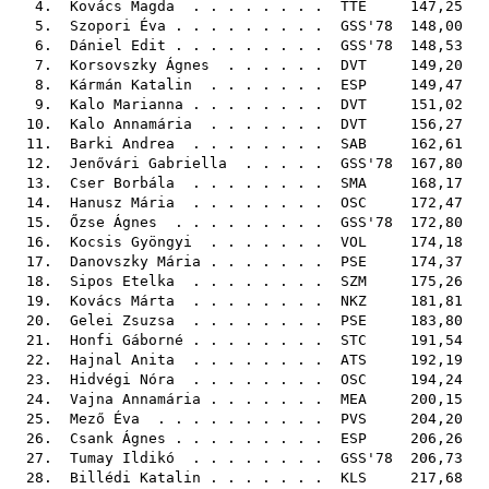
4.
Kovács Magda
. . . . . . . .
TTE
147,25
5.
Szopori Éva
. . . . . . . . .
GSS'78
148,00
6.
Dániel Edit
. . . . . . . . .
GSS'78
148,53
7.
Korsovszky Ágnes
. . . . . .
DVT
149,20
8.
Kármán Katalin
. . . . . . .
ESP
149,47
9.
Kalo Marianna
. . . . . . . .
DVT
151,02
10.
Kalo Annamária
. . . . . . .
DVT
156,27
11.
Barki Andrea
. . . . . . . .
SAB
162,61
12.
Jenővári Gabriella
. . . . .
GSS'78
167,80
13.
Cser Borbála
. . . . . . . .
SMA
168,17
14.
Hanusz Mária
. . . . . . . .
OSC
172,47
15.
Őzse Ágnes
. . . . . . . . .
GSS'78
172,80
16.
Kocsis Gyöngyi
. . . . . . .
VOL
174,18
17.
Danovszky Mária
. . . . . . .
PSE
174,37
18.
Sipos Etelka
. . . . . . . .
SZM
175,26
19.
Kovács Márta
. . . . . . . .
NKZ
181,81
20.
Gelei Zsuzsa
. . . . . . . .
PSE
183,80
21.
Honfi Gáborné
. . . . . . . .
STC
191,54
22.
Hajnal Anita
. . . . . . . .
ATS
192,19
23.
Hidvégi Nóra
. . . . . . . .
OSC
194,24
24.
Vajna Annamária
. . . . . . .
MEA
200,15
25.
Mező Éva
. . . . . . . . . .
PVS
204,20
26.
Csank Ágnes
. . . . . . . . .
ESP
206,26
27.
Tumay Ildikó
. . . . . . . .
GSS'78
206,73
28.
Billédi Katalin
. . . . . . .
KLS
217,68