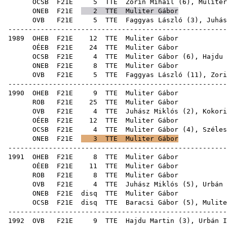
OCSB
F21E
5
TTE
Zorin Mihail
(
6
), Muliter
ONEB
F21E
2
TTE
Muliter Gábor
OVB
F21E
5
TTE
Faggyas László
(
3
),
Juhás
-----------------------------------------------------
1989
OHEB
F21E
12
TTE
Muli
OÉEB
F21E
24
TTE
Muli
OCSB
F21E
4
TTE
Muliter Gábor (
6
),
Hajdu 
ONEB
F21E
8
TTE
Muli
OVB
F21E
5
TTE
Faggyas László
(
11
),
Zori
-----------------------------------------------------
1990
OHEB
F21E
9
TTE
Muli
ROB
F21E
25
TTE
Muli
OVB
F21E
4
TTE
Juhász Miklós
(
2
),
Kokori
OÉEB
F21E
12
TTE
Muli
OCSB
F21E
4
TTE
Muliter Gábor (
4
),
Széles
ONEB
F21E
3
TTE
Muliter Gábor
-----------------------------------------------------
1991
OHEB
F21E
8
TTE
Muli
OÉEB
F21E
11
TTE
Muli
ROB
F21E
8
TTE
Muli
OVB
F21E
4
TTE
Juhász Miklós
(
5
),
Urbán 
ONEB
F21E
disq
TTE
Muli
OCSB
F21E
disq
TTE
Baracsi Gábor
(
5
), Mulite
-----------------------------------------------------
1992
OVB
F21E
9
TTE
Hajdu Martin
(
3
),
Urbán I