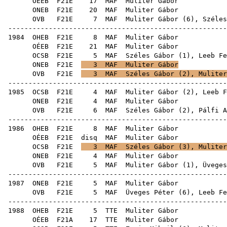
OÉEB
F21E
17
MAF
Muli
ONEB
F21E
20
MAF
Muli
OVB
F21E
7
MAF
Muliter Gábor (
6
),
Széles
-----------------------------------------------------
1984
OHEB
F21E
8
MAF
Muli
OÉEB
F21E
21
MAF
Muli
OCSB
F21E
5
MAF
Széles Gábor
(
1
),
Leeb Fe
ONEB
F21E
3
MAF
Muliter Gábor
OVB
F21E
3
MAF
Széles Gábor
(
2
), Muliter
-----------------------------------------------------
1985
OCSB
F21E
4
MAF
Muliter Gábor (
2
),
Leeb F
ONEB
F21E
4
MAF
Muli
OVB
F21E
6
MAF
Széles Gábor
(
2
),
Pálfi A
-----------------------------------------------------
1986
OHEB
F21E
8
MAF
Muli
OÉEB
F21E
disq
MAF
Muli
OCSB
F21E
3
MAF
Széles Gábor
(
3
), Muliter
ONEB
F21E
4
MAF
Muli
OVB
F21E
5
MAF
Muliter Gábor (
1
),
Üveges
-----------------------------------------------------
1987
ONEB
F21E
5
MAF
Muli
OVB
F21E
5
MAF
Üveges Péter
(
6
),
Leeb Fe
-----------------------------------------------------
1988
OHEB
F21E
5
TTE
Muli
OÉEB
F21A
17
TTE
Muli