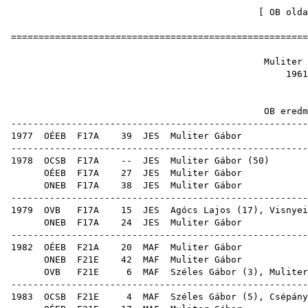
[
OB olda
=====================================================
Mulite
19
OB ere
-----------------------------------------------------
1977
OÉEB
F17A
39
JES
Muli
-----------------------------------------------------
1978
OCSB
F17A
--
JES
Muliter Gábor
(
50
OÉEB
F17A
27
JES
Muli
ONEB
F17A
38
JES
Muli
-----------------------------------------------------
1979
OVB
F17A
15
JES
Agócs Lajos
(
17
),
Visnyei
ONEB
F17A
24
JES
Muli
-----------------------------------------------------
1982
OÉEB
F21A
20
MAF
Muli
ONEB
F21E
42
MAF
Muli
OVB
F21E
6
MAF
Széles Gábor
(
3
), Muliter
-----------------------------------------------------
1983
OCSB
F21E
4
MAF
Széles Gábor
(
5
),
Csépány