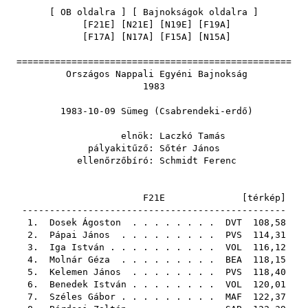
[
OB oldalra
] [
Bajnokságok oldalra
]
[
F21E
] [
N21E
] [
N19E
] [
F19A
]
[
F17A
] [
N17A
] [
F15A
] [
N15A
]
==================================================
Országos Nappali Egyéni Bajnokság
1983
1983-10-09 Sümeg (Csabrendeki-erdő)
elnök:
Laczkó Tamás
pályakitűző:
Sőtér János
ellenőrzőbíró:
Schmidt Ferenc
F21E [
térkép
]
------------------------------------------------
1.
Dosek Ágoston
. . . . . . . .
DVT
108,58
2.
Pápai János
. . . . . . . . .
PVS
114,31
3.
Iga István
. . . . . . . . . .
VOL
116,12
4.
Molnár Géza
. . . . . . . . .
BEA
118,15
5.
Kelemen János
. . . . . . . .
PVS
118,40
6.
Benedek István
. . . . . . . .
VOL
120,01
7.
Széles Gábor
. . . . . . . . .
MAF
122,37