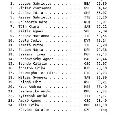
2.
Üveges Gabriella
. . . . . . .
BEA
61,30
3.
Pintér Zsuzsanna
. . . . . . .
PSE
64,42
4.
Juhász Júlia
. . . . . . . . .
SHS
65,07
5.
Reiser Gabriella
. . . . . . .
TTE
65,10
6.
Jakobszen Nóra
. . . . . . . .
KFK
69,01
7.
Tóth Klára
. . . . . . . . . .
SAB
69,21
8.
Kaifis Ágnes
. . . . . . . . .
VOL
69,39
9.
Kopasz Marianna
. . . . . . .
TTE
69,54
10.
Csala Judit
. . . . . . . . .
DVT
70,14
11.
Németh Petra
. . . . . . . . .
TTE
70,20
12.
Szabon Márta
. . . . . . . . .
KFK
72,36
13.
Szakács Tímea
. . . . . . . .
MGF
72,43
14.
Schönviszky Ágnes
. . . . . .
MAF
73,44
15.
Szende Katalin
. . . . . . . .
OSC
75,07
16.
Ágoston Erika
. . . . . . . .
KIS
75,10
17.
Schweighoffer Edina
. . . . .
PTS
78,23
18.
Mátyás Gyöngyi
. . . . . . . .
SAB
81,39
19.
Balogh Edit
. . . . . . . . .
KSE
85,21
20.
Kiss Andrea
. . . . . . . . .
HSS
88,40
21.
Szebenszky Anikó
. . . . . . .
DMU
95,12
22.
Nyircsák Anikó
. . . . . . . .
TIT
96,17
23.
Ambró Ágnes
. . . . . . . . .
OSC
98,49
24.
Kiss Erika
. . . . . . . . . .
DMU
141,18
Kánvási Katalin
. . . . . . .
SZE
disq