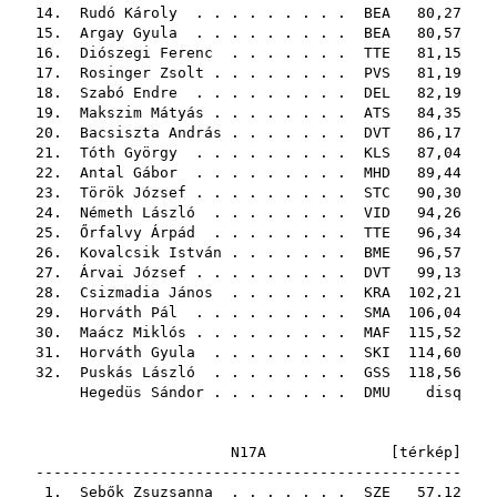
14.
Rudó Károly
. . . . . . . . .
BEA
80,27
15.
Argay Gyula
. . . . . . . . .
BEA
80,57
16.
Diószegi Ferenc
. . . . . . .
TTE
81,15
17.
Rosinger Zsolt
. . . . . . . .
PVS
81,19
18.
Szabó Endre
. . . . . . . . .
DEL
82,19
19.
Makszim Mátyás
. . . . . . . .
ATS
84,35
20.
Bacsiszta András
. . . . . . .
DVT
86,17
21.
Tóth György
. . . . . . . . .
KLS
87,04
22.
Antal Gábor
. . . . . . . . .
MHD
89,44
23.
Török József
. . . . . . . . .
STC
90,30
24.
Németh László
. . . . . . . .
VID
94,26
25.
Őrfalvy Árpád
. . . . . . . .
TTE
96,34
26.
Kovalcsik István
. . . . . . .
BME
96,57
27.
Árvai József
. . . . . . . . .
DVT
99,13
28.
Csizmadia János
. . . . . . .
KRA
102,21
29.
Horváth Pál
. . . . . . . . .
SMA
106,04
30.
Maácz Miklós
. . . . . . . . .
MAF
115,52
31.
Horváth Gyula
. . . . . . . .
SKI
114,60
32.
Puskás László
. . . . . . . .
GSS
118,56
Hegedüs Sándor
. . . . . . . .
DMU
disq
N17A [
térkép
]
------------------------------------------------
1.
Sebők Zsuzsanna
. . . . . . .
SZE
57,12