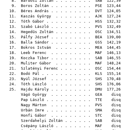
8.
Bárdosi Zoltán
. . . . . . . .
SAB
122,39
9.
Boros Zoltán
. . . . . . . . .
PSE
123,44
10.
Béres András
. . . . . . . . .
DVT
124,05
11.
Kaszás György
. . . . . . . .
AJK
127,24
12.
Tóth Gábor
. . . . . . . . . .
HSS
132,32
13.
Szabó László
. . . . . . . . .
PVS
132,49
14.
Hegedűs Zoltán
. . . . . . . .
OSC
134,51
15.
Pálfy József
. . . . . . . . .
BEA
139,00
16.
Balla Sándor
. . . . . . . . .
GSS
142,19
17.
Bokros István
. . . . . . . .
MEA
144,45
18.
Leeb Ferenc
. . . . . . . . .
MAF
146,13
19.
Koczka Tibor
. . . . . . . . .
SAB
146,55
20.
Muliter Gábor
. . . . . . . .
MAF
148,24
21.
Szlatényi Ferenc
. . . . . . .
OSC
154,44
22.
Bodó Pál
. . . . . . . . . . .
KLS
155,14
23.
Nyúl József
. . . . . . . . .
SHS
170,48
24.
Tóth László
. . . . . . . . .
SHS
176,06
25.
Hajdu Károly
. . . . . . . . .
DMU
177,26
Vágó György
. . . . . . . . .
GEA
disq
Pap László
. . . . . . . . . .
TTE
disq
Nagy Márton
. . . . . . . . .
PVS
disq
Urbán Imre
. . . . . . . . . .
SMA
disq
Honfi Gábor
. . . . . . . . .
STC
disq
Szerdahelyi Zoltán
. . . . . .
SAB
disq
Csépány László
. . . . . . . .
MAF
disq