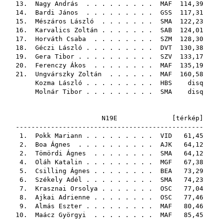
13.
Nagy András
. . . . . . . . .
MAF
114,39
14.
Bardi János
. . . . . . . . .
GSS
117,31
15.
Mészáros László
. . . . . . .
SMA
122,23
16.
Karvalics Zoltán
. . . . . . .
SAB
124,01
17.
Horváth Csaba
. . . . . . . .
SZM
128,30
18.
Géczi László
. . . . . . . . .
DVT
130,38
19.
Gera Tibor
. . . . . . . . . .
SZV
133,17
20.
Ferenczy Ákos
. . . . . . . .
MAF
135,19
21.
Ungvárszky Zoltán
. . . . . .
MAF
160,58
Kozma László
. . . . . . . . .
HBS
disq
Molnár Tibor
. . . . . . . . .
SMA
disq
N19E [
térkép
]
------------------------------------------------
1.
Pokk Mariann
. . . . . . . . .
VID
61,45
2.
Boa Ágnes
. . . . . . . . . .
AJK
64,12
2.
Tömördi Ágnes
. . . . . . . .
SMA
64,12
4.
Oláh Katalin
. . . . . . . . .
MGF
67,38
5.
Csilling Ágnes
. . . . . . . .
BEA
73,29
6.
Székely Adél
. . . . . . . . .
SMA
74,23
7.
Krasznai Orsolya
. . . . . . .
OSC
77,04
8.
Ajkai Adrienne
. . . . . . . .
OSC
77,46
9.
Almás Eszter
. . . . . . . . .
MAF
80,46
10.
Maácz Györgyi
. . . . . . . .
MAF
85,45