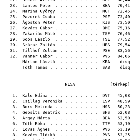
23.
Lantos Péter
. . . . . . . . .
BEA
70,41
24.
Marina György
. . . . . . . .
MGF
72,45
25.
Pazurek Csaba
. . . . . . . .
PSE
73,40
26.
Ágoston Péter
. . . . . . . .
KIS
73,50
27.
Kovács Gábor
. . . . . . . . .
BME
75,16
28.
Zakariás Máté
. . . . . . . .
TSE
76,46
29.
Soós László
. . . . . . . . .
TSE
77,52
30.
Száraz Zoltán
. . . . . . . .
HBS
79,54
31.
Tillhof Zoltán
. . . . . . . .
PSE
83,56
32.
Vanner Gábor
. . . . . . . . .
PVS
84,06
Márton László
. . . . . . . .
KRA
disq
Tóth Tamás
. . . . . . . . . .
SAB
disq
N15A [
térkép
]
------------------------------------------------
1.
Kalo Edina
. . . . . . . . . .
DVT
45,08
2.
Csillag Veronika
. . . . . . .
ESP
48,59
3.
Bors Melinda
. . . . . . . . .
HSS
50,23
4.
Geosits Beatrix
. . . . . . .
SHS
52,08
5.
Argay Márta
. . . . . . . . .
BEA
52,50
6.
Tóth Réka
. . . . . . . . . .
TTE
53,10
7.
Lovas Ágnes
. . . . . . . . .
PVS
53,19
8.
Kovács Ildikó
. . . . . . . .
PVS
53,25