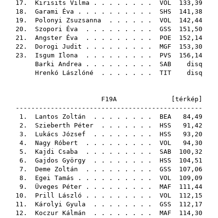
17.
Kirisits Vilma
. . . . . . . .
VOL
133,39
18.
Garami Éva
. . . . . . . . . .
SHS
141,38
19.
Polonyi Zsuzsanna
. . . . . .
VOL
142,44
20.
Szopori Éva
. . . . . . . . .
GSS
151,50
21.
Angster Éva
. . . . . . . . .
POE
152,14
22.
Dorogi Judit
. . . . . . . . .
MGF
153,30
23.
Isgum Ilona
. . . . . . . . .
PVS
156,14
Barki Andrea
. . . . . . . . .
SAB
disq
Hrenkó Lászlóné
. . . . . . .
TIT
disq
F19A [
térkép
]
------------------------------------------------
1.
Lantos Zoltán
. . . . . . . .
BEA
84,49
2.
Szieberth Péter
. . . . . . .
HSS
91,42
3.
Lukács József
. . . . . . . .
HSS
93,20
4.
Nagy Róbert
. . . . . . . . .
VOL
94,30
5.
Kajdi Csaba
. . . . . . . . .
SAB
100,32
6.
Gajdos György
. . . . . . . .
HSS
104,51
7.
Deme Zoltán
. . . . . . . . .
GSS
107,06
8.
Egei Tamás
. . . . . . . . . .
VOL
109,09
9.
Üveges Péter
. . . . . . . . .
MAF
111,44
10.
Prill László
. . . . . . . . .
VOL
112,15
11.
Károlyi Gyula
. . . . . . . .
GSS
112,17
12.
Koczur Kálmán
. . . . . . . .
MAF
114,30