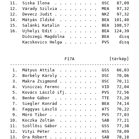
11.
Siska Ilona
. . . . . . . . .
OSC
87,09
12.
Várady Szilvia
. . . . . . . .
MEA
97,32
12.
Devecz Judit
. . . . . . . . .
NKZ
97,32
14.
Mátyás Ildikó
. . . . . . . .
BEA
101,40
15.
Salánki Katalin
. . . . . . .
BEA
108,57
16.
Ujhelyi Edit
. . . . . . . . .
BEA
124,39
Diószegi Magdolna
. . . . . .
BEA
disq
Kacskovics Helga
. . . . . . .
PVS
disq
F17A [
térkép
]
------------------------------------------------
1.
Mátyus Attila
. . . . . . . .
GSS
66,03
2.
Borbély Károly
. . . . . . . .
OSC
70,06
3.
Makra Zsigmond
. . . . . . . .
OSC
70,11
4.
Viniczai Ferenc
. . . . . . .
VID
72,04
5.
Kovács László ifj.
. . . . . .
PVS
72,56
6.
Benke Gábor
. . . . . . . . .
TTE
73,20
7.
Siegler Konrád
. . . . . . . .
BEA
74,14
8.
Faggyas László
. . . . . . . .
ATS
76,22
9.
Móró Tibor
. . . . . . . . . .
PVS
77,03
10.
Koczka Zoltán
. . . . . . . .
SAB
77,21
11.
Szöllősi Gábor
. . . . . . . .
GSS
77,38
12.
Vityi Péter
. . . . . . . . .
HSS
78,09
13.
Óra Róbert
. . . . . . . . . .
SAB
78,18