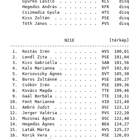
Gyurkó László
. . . . . . . .
KLS
disq
Hegedüs András
. . . . . . . .
KFK
disq
Csizmadia Gyula
. . . . . . .
HTS
disq
Kiss Zoltán
. . . . . . . . .
PSE
disq
Tóth János
. . . . . . . . . .
PVS
disq
N21E [
térkép
]
------------------------------------------------
1.
Rostás Irén
. . . . . . . . .
HVS
100,01
2.
Lendl Zita
. . . . . . . . . .
PSE
101,04
3.
Kiss Gabriella
. . . . . . . .
SAB
101,56
4.
Kalo Marianna
. . . . . . . .
DVT
102,02
5.
Korsovszky Ágnes
. . . . . . .
DVT
105,30
6.
Boros Zoltánné
. . . . . . . .
PSE
106,27
7.
Csőkör Irén
. . . . . . . . .
PSE
109,36
8.
Kovács Magda
. . . . . . . . .
TTE
109,46
9.
Gaál Borbála
. . . . . . . . .
TTE
118,31
10.
Fent Marianne
. . . . . . . .
VID
121,40
11.
Ambró Judit
. . . . . . . . .
OSC
122,12
12.
Jerger Valéria
. . . . . . . .
PVS
122,20
13.
Muzsnai Ágota
. . . . . . . .
OSC
122,40
14.
Hegedüs Ágnes
. . . . . . . .
BEA
124,27
15.
Laták Márta
. . . . . . . . .
HVS
125,27
16.
Korik Vera
. . . . . . . . . .
PSE
126,03