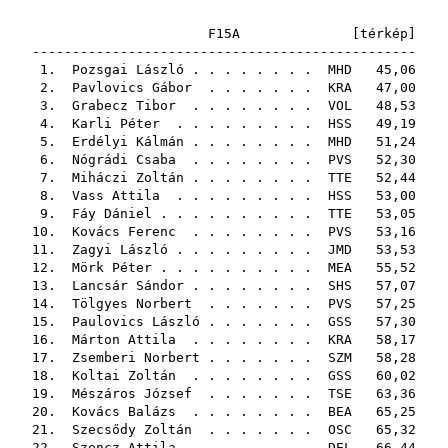
F15A [
térkép
]
------------------------------------------------
1.
Pozsgai László
. . . . . . . .
MHD
45,06
2.
Pavlovics Gábor
. . . . . . .
KRA
47,00
3.
Grabecz Tibor
. . . . . . . .
VOL
48,53
4.
Karli Péter
. . . . . . . . .
HSS
49,19
5.
Erdélyi Kálmán
. . . . . . . .
MHD
51,24
6.
Nógrádi Csaba
. . . . . . . .
PVS
52,30
7.
Miháczi Zoltán
. . . . . . . .
TTE
52,44
8.
Vass Attila
. . . . . . . . .
HSS
53,00
9.
Fáy Dániel
. . . . . . . . . .
TTE
53,05
10.
Kovács Ferenc
. . . . . . . .
PVS
53,16
11.
Zagyi László
. . . . . . . . .
JMD
53,53
12.
Mörk Péter
. . . . . . . . . .
MEA
55,52
13.
Lancsár Sándor
. . . . . . . .
SHS
57,07
14.
Tölgyes Norbert
. . . . . . .
PVS
57,25
15.
Paulovics László
. . . . . . .
GSS
57,30
16.
Márton Attila
. . . . . . . .
KRA
58,17
17.
Zsemberi Norbert
. . . . . . .
SZM
58,28
18.
Koltai Zoltán
. . . . . . . .
GSS
60,02
19.
Mészáros József
. . . . . . .
TSE
63,36
20.
Kovács Balázs
. . . . . . . .
BEA
65,25
21.
Szecsődy Zoltán
. . . . . . .
OSC
65,32
22.
Szencz Attila
. . . . . . . .
DEL
66,44