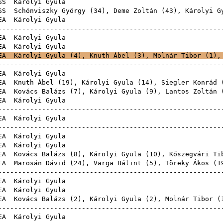
SS
Károlyi 
SS
Schönviszky György
(
34
),
Deme Zoltán
(
43
), Károlyi G
EA
Károlyi 
--------------------------------------------------------
EA
Károlyi 
EA
Károlyi 
EA
Károlyi Gyula (
4
),
Knuth Ábel
(
3
),
Molnár Tibor
(
1
)
--------------------------------------------------------
EA
Károlyi 
EA
Knuth Ábel
(
19
), Károlyi Gyula (
14
),
Siegler Konrád
EA
Kovács Balázs
(
7
), Károlyi Gyula (
9
),
Lantos Zoltán
EA
Károlyi 
--------------------------------------------------------
EA
Károlyi 
--------------------------------------------------------
EA
Károlyi 
EA
Károlyi 
EA
Kovács Balázs
(
8
), Károlyi Gyula (
10
),
Kőszegvári Ti
EA
Marosán Dávid
(
24
),
Varga Bálint
(
5
),
Töreky Ákos
(
1
--------------------------------------------------------
EA
Károlyi 
EA
Károlyi 
EA
Kovács Balázs
(
2
), Károlyi Gyula (
2
),
Molnár Tibor
(
--------------------------------------------------------
EA
Károlyi 