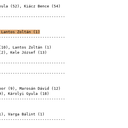
Gyula
yula (
52
),
Kiácz Bence
(
54
)
Gyula
-----------------------------
Gyula
Gyula
,
Lantos Zoltán
(
1
)
-----------------------------
Gyula
(
10
),
Lantos Zoltán
(
1
)
(
2
),
Kele József
(
13
)
Gyula
-----------------------------
Gyula
-----------------------------
Gyula
Gyula
bor
(
9
),
Marosán Dávid
(
12
)
9
), Károlyi Gyula (
18
)
-----------------------------
Gyula
Gyula
1
),
Varga Bálint
(
1
)
-----------------------------
Gyula