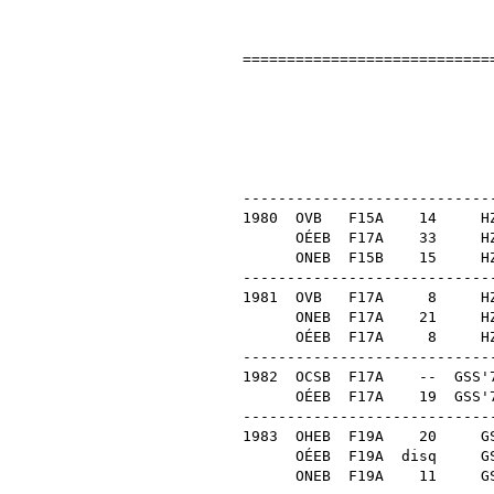
============================
Kár
1
OB 
----------------------------
1980
OVB
F15A
14
H
OÉEB
F17A
33
H
ONEB
F15B
15
H
----------------------------
1981
OVB
F17A
8
H
ONEB
F17A
21
H
OÉEB
F17A
8
H
----------------------------
1982
OCSB
F17A
--
GSS'
OÉEB
F17A
19
GSS'
----------------------------
1983
OHEB
F19A
20
G
OÉEB
F19A
disq
G
ONEB
F19A
11
G