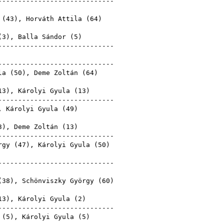
-----------------------------
Gyula
 (
43
),
Horváth Attila
(
64
)
Gyula
(
3
),
Balla Sándor
(
5
)
-----------------------------
Gyula
-----------------------------
la (
50
),
Deme Zoltán
(
64
)
Gyula
13
), Károlyi Gyula (
13
)
-----------------------------
, Károlyi Gyula (
49
)
Gyula
3
),
Deme Zoltán
(
13
)
-----------------------------
rgy
(
47
), Károlyi Gyula (
50
)
Gyula
-----------------------------
Gyula
(
38
),
Schönviszky György
(
60
)
Gyula
13
), Károlyi Gyula (
2
)
-----------------------------
(
5
), Károlyi Gyula (
5
)