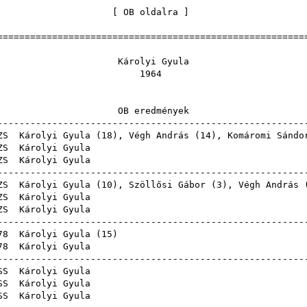
[
OB oldalra
========================================================
olyi G
9
eredmé
--------------------------------------------------------
ZS
Károlyi Gyula (
18
),
Végh András
(
14
),
Komáromi Sándo
ZS
Károlyi 
ZS
Károlyi 
--------------------------------------------------------
ZS
Károlyi Gyula (
10
),
Szöllősi Gábor
(
3
),
Végh András
ZS
Károlyi 
ZS
Károlyi 
--------------------------------------------------------
78
Károlyi Gyula
(
15
78
Károlyi 
--------------------------------------------------------
SS
Károlyi 
SS
Károlyi 
SS
Károlyi 