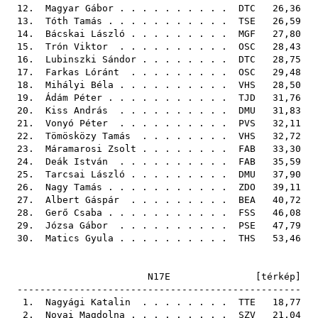
12.
Magyar Gábor
. . . . . . . . . .
DTC
26,36
13.
Tóth Tamás
. . . . . . . . . . .
TSE
26,59
14.
Bácskai László
. . . . . . . . .
MGF
27,80
15.
Trón Viktor
. . . . . . . . . .
OSC
28,43
16.
Lubinszki Sándor
. . . . . . . .
DTC
28,75
17.
Farkas Lóránt
. . . . . . . . .
OSC
29,48
18.
Mihályi Béla
. . . . . . . . . .
VHS
28,50
19.
Ádám Péter
. . . . . . . . . . .
TJD
31,76
20.
Kiss András
. . . . . . . . . .
DMU
31,83
21.
Vonyó Péter
. . . . . . . . . .
PVS
32,11
22.
Tömösközy Tamás
. . . . . . . .
VHS
32,72
23.
Máramarosi Zsolt
. . . . . . . .
FAB
33,30
24.
Deák István
. . . . . . . . . .
FAB
35,59
25.
Tarcsai László
. . . . . . . . .
DMU
37,90
26.
Nagy Tamás
. . . . . . . . . . .
ZDO
39,11
27.
Albert Gáspár
. . . . . . . . .
BEA
40,72
28.
Gerő Csaba
. . . . . . . . . . .
FSS
46,08
29.
Józsa Gábor
. . . . . . . . . .
PSE
47,79
30.
Matics Gyula
. . . . . . . . . .
THS
53,46
N17E [
térkép
]
--------------------------------------------------
1.
Nagyági Katalin
. . . . . . . .
TTE
18,77
2.
Novai Magdolna
. . . . . . . . .
SZV
21,04