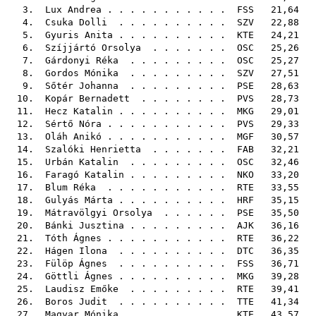
3.
Lux Andrea
. . . . . . . . . . .
FSS
21,64
4.
Csuka Dolli
. . . . . . . . . .
SZV
22,88
5.
Gyuris Anita
. . . . . . . . . .
KTE
24,21
6.
Szíjjártó Orsolya
. . . . . . .
OSC
25,26
7.
Gárdonyi Réka
. . . . . . . . .
OSC
25,27
8.
Gordos Mónika
. . . . . . . . .
SZV
27,51
9.
Sőtér Johanna
. . . . . . . . .
PSE
28,63
10.
Kopár Bernadett
. . . . . . . .
PVS
28,73
11.
Hecz Katalin
. . . . . . . . . .
MKG
29,01
12.
Sértő Nóra
. . . . . . . . . . .
PVS
29,33
13.
Oláh Anikó
. . . . . . . . . . .
MGF
30,57
14.
Szalóki Henrietta
. . . . . . .
FAB
32,21
15.
Urbán Katalin
. . . . . . . . .
OSC
32,46
16.
Faragó Katalin
. . . . . . . . .
NKO
33,20
17.
Blum Réka
. . . . . . . . . . .
RTE
33,55
18.
Gulyás Márta
. . . . . . . . . .
HRF
35,15
19.
Mátravölgyi Orsolya
. . . . . .
PSE
35,50
20.
Bánki Jusztina
. . . . . . . . .
AJK
36,16
21.
Tóth Ágnes
. . . . . . . . . . .
RTE
36,22
22.
Hágen Ilona
. . . . . . . . . .
DTC
36,35
23.
Fülöp Ágnes
. . . . . . . . . .
FSS
36,71
24.
Göttli Ágnes
. . . . . . . . . .
MKG
39,28
25.
Laudisz Emőke
. . . . . . . . .
RTE
39,41
26.
Boros Judit
. . . . . . . . . .
TTE
41,34
27.
Magyar Mónika
. . . . . . . . .
KTE
43,57