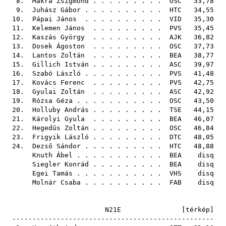
8.
Makra Zsigmond
. . . . . . . . .
OSC
33,78
9.
Juhász Gábor
. . . . . . . . . .
HTC
34,55
10.
Pápai János
. . . . . . . . . .
VID
35,30
11.
Kelemen János
. . . . . . . . .
PVS
35,45
12.
Kaszás György
. . . . . . . . .
AJK
36,82
13.
Dosek Ágoston
. . . . . . . . .
OSC
37,73
14.
Lantos Zoltán
. . . . . . . . .
BEA
38,77
15.
Gillich István
. . . . . . . . .
ASC
39,97
16.
Szabó László
. . . . . . . . . .
PVS
41,48
17.
Kovács Ferenc
. . . . . . . . .
PVS
42,75
18.
Gyulai Zoltán
. . . . . . . . .
ASC
42,92
19.
Rózsa Géza
. . . . . . . . . . .
OSC
43,50
20.
Holluby András
. . . . . . . . .
TSE
44,15
21.
Károlyi Gyula
. . . . . . . . .
BEA
46,07
22.
Hegedűs Zoltán
. . . . . . . . .
OSC
46,84
23.
Frigyik László
. . . . . . . . .
DTC
48,05
24.
Dezső Sándor
. . . . . . . . . .
HTC
48,88
Knuth Ábel
. . . . . . . . . . .
BEA
disq
Siegler Konrád
. . . . . . . . .
BEA
disq
Egei Tamás
. . . . . . . . . . .
VHS
disq
Molnár Csaba
. . . . . . . . . .
FAB
disq
N21E [
térkép
]
--------------------------------------------------