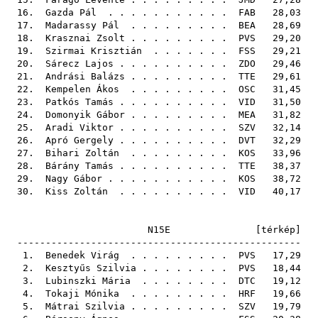
16.
Gazda Pál
. . . . . . . . . . .
FAB
28,03
17.
Madarassy Pál
. . . . . . . . .
BEA
28,69
18.
Krasznai Zsolt
. . . . . . . . .
PVS
29,20
19.
Szirmai Krisztián
. . . . . . .
FSS
29,21
20.
Sárecz Lajos
. . . . . . . . . .
ZDO
29,46
21.
Andrási Balázs
. . . . . . . . .
TTE
29,61
22.
Kempelen Ákos
. . . . . . . . .
OSC
31,45
23.
Patkós Tamás
. . . . . . . . . .
VID
31,50
24.
Domonyik Gábor
. . . . . . . . .
MEA
31,82
25.
Aradi Viktor
. . . . . . . . . .
SZV
32,14
26.
Apró Gergely
. . . . . . . . . .
DVT
32,29
27.
Bihari Zoltán
. . . . . . . . .
KOS
33,96
28.
Bárány Tamás
. . . . . . . . . .
TTE
38,37
29.
Nagy Gábor
. . . . . . . . . . .
KOS
38,72
30.
Kiss Zoltán
. . . . . . . . . .
VID
40,17
N15E [
térkép
]
--------------------------------------------------
1.
Benedek Virág
. . . . . . . . .
PVS
17,29
2.
Kesztyűs Szilvia
. . . . . . . .
PVS
18,44
3.
Lubinszki Mária
. . . . . . . .
DTC
19,12
4.
Tokaji Mónika
. . . . . . . . .
HRF
19,66
5.
Mátrai Szilvia
. . . . . . . . .
SZV
19,79