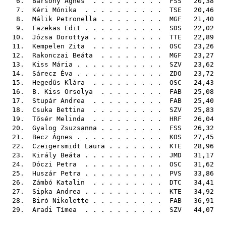
6.
Bársony Ágnes
. . . . . . . . .
FSS
20,38
7.
Kéri Mónika
. . . . . . . . . .
TSE
20,46
8.
Málik Petronella
. . . . . . . .
MGF
21,40
9.
Fazekas Edit
. . . . . . . . . .
SDS
22,02
10.
Józsa Dorottya
. . . . . . . . .
TTE
22,89
11.
Kempelen Zita
. . . . . . . . .
OSC
23,26
12.
Rakonczai Beáta
. . . . . . . .
MGF
23,27
13.
Kiss Mária
. . . . . . . . . . .
SZV
23,62
14.
Sárecz Éva
. . . . . . . . . . .
ZDO
23,72
15.
Hegedűs Klára
. . . . . . . . .
OSC
24,43
16.
B. Kiss Orsolya
. . . . . . . .
FAB
25,08
17.
Stupár Andrea
. . . . . . . . .
FAB
25,40
18.
Csuka Bettina
. . . . . . . . .
SZV
25,83
19.
Tősér Melinda
. . . . . . . . .
HRF
26,04
20.
Gyalog Zsuzsanna
. . . . . . . .
FSS
26,32
21.
Becz Ágnes
. . . . . . . . . . .
KOS
27,45
22.
Czeigersmidt Laura
. . . . . . .
KTE
28,96
23.
Király Beáta
. . . . . . . . . .
JMD
31,17
24.
Dóczi Petra
. . . . . . . . . .
OSC
31,62
25.
Huszár Petra
. . . . . . . . . .
PVS
33,86
26.
Zámbó Katalin
. . . . . . . . .
DTC
34,41
27.
Sipka Andrea
. . . . . . . . . .
KTE
34,92
28.
Biró Nikolette
. . . . . . . . .
FAB
36,91
29.
Aradi Tímea
. . . . . . . . . .
SZV
44,07