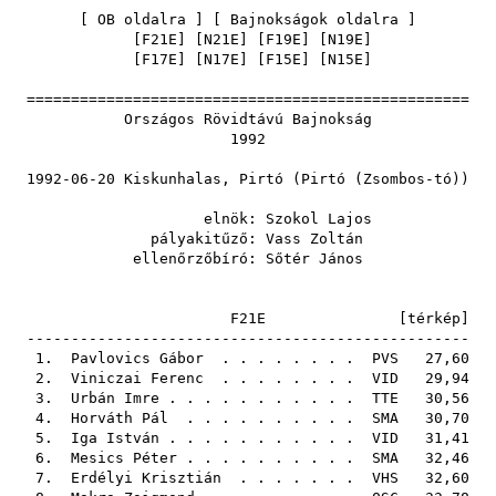
[
OB oldalra
] [
Bajnokságok oldalra
]
[
F21E
] [
N21E
] [
F19E
] [
N19E
]
[
F17E
] [
N17E
] [
F15E
] [
N15E
]
==================================================
Országos Rövidtávú Bajnokság
1992
1992-06-20 Kiskunhalas, Pirtó (Pirtó (Zsombos-tó))
elnök:
Szokol Lajos
pályakitűző:
Vass Zoltán
ellenőrzőbíró:
Sőtér János
F21E [
térkép
]
--------------------------------------------------
1.
Pavlovics Gábor
. . . . . . . .
PVS
27,60
2.
Viniczai Ferenc
. . . . . . . .
VID
29,94
3.
Urbán Imre
. . . . . . . . . . .
TTE
30,56
4.
Horváth Pál
. . . . . . . . . .
SMA
30,70
5.
Iga István
. . . . . . . . . . .
VID
31,41
6.
Mesics Péter
. . . . . . . . . .
SMA
32,46
7.
Erdélyi Krisztián
. . . . . . .
VHS
32,60