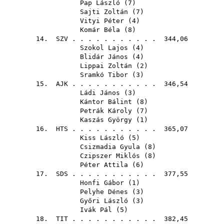
Pap László
(
7
)
Sajti Zoltán
(
7
)
Vityi Péter
(
4
)
Komár Béla
(
8
)
14.
SZV
. . . . . . . . . . . 344,06
Szokol Lajos
(
4
)
Blidár János
(
4
)
Lippai Zoltán
(
2
)
Sramkó Tibor
(
3
)
15.
AJK
. . . . . . . . . . . 346,54
Ládi János
(
3
)
Kántor Bálint
(
8
)
Petrák Károly
(
7
)
Kaszás György
(
1
)
16.
HTS
. . . . . . . . . . . 365,07
Kiss László
(
5
)
Csizmadia Gyula
(
8
)
Czipszer Miklós
(
8
)
Péter Attila
(
6
)
17.
SDS
. . . . . . . . . . . 377,55
Honfi Gábor
(
1
)
Pelyhe Dénes
(
3
)
Győri László
(
3
)
Ivák Pál
(
5
)
18.
TIT
. . . . . . . . . . . 382,45