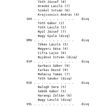
Tóth József
(
8
)
Hrenkó László
(
7
)
Szokol István
(
6
)
Krajcsovics András
(
4
)
SHS
. . . . . . . . . . . disq
Tóth Gábor
(
2
)
Tóth László
(
5
)
Nyúl József
(
7
)
Nagy Gyula
(
disq
)
DMU
. . . . . . . . . . . disq
Tőkés László
(
5
)
Megyeri Géza
(
4
)
Cifra Lajos
(
6
)
Bujdosó István
(
disq
)
ESP
. . . . . . . . . . . disq
Garbacz Gábor
(
9
)
Farkas Dezső
(
9
)
Mohácsy Tamás
(
7
)
Tóth Sándor
(
disq
)
KSE
. . . . . . . . . . . disq
Balogh Imre
(
5
)
Sebők Gábor
(
5
)
Harangi Zoltán
(
6
)
Nagy László
(
disq
)
VOL
. . . . . . . . . . . disq