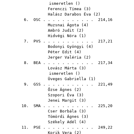
ismeretlen ()
Ferenczi Tímea
(
3
)
Halász Darabos Éva
(
2
)
6.
OSC
. . . . . . . . . . . 214,16
Muzsnai Ágota
(
4
)
Ambró Judit
(
2
)
Hidvégi Nóra
(
1
)
7.
PVS
. . . . . . . . . . . 217,21
Bodonyi Gyöngyi
(
4
)
Péter Edit
(
4
)
Jerger Valéria
(
2
)
8.
BEA
. . . . . . . . . . . 217,34
Lovász Márta
(
3
)
ismeretlen ()
Üveges Gabriella
(
1
)
9.
GSS
. . . . . . . . . . . 221,49
Őzse Ágnes
(
2
)
Szopori Éva
(
3
)
Jenei Margit
(
3
)
10.
SMA
. . . . . . . . . . . 225,20
Cser Borbála
(
3
)
Tömördi Ágnes
(
3
)
Székely Adél
(
4
)
11.
PSE
. . . . . . . . . . . 249,22
Korik Vera
(
2
)