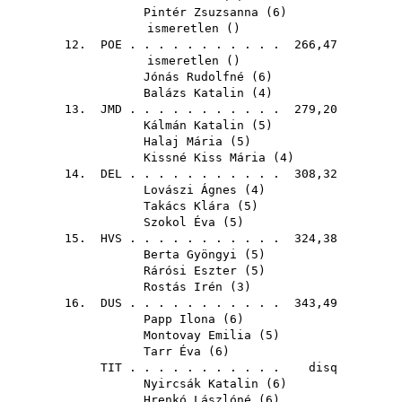
Pintér Zsuzsanna
(
6
)
ismeretlen ()
12.
POE
. . . . . . . . . . . 266,47
ismeretlen ()
Jónás Rudolfné
(
6
)
Balázs Katalin
(
4
)
13.
JMD
. . . . . . . . . . . 279,20
Kálmán Katalin
(
5
)
Halaj Mária
(
5
)
Kissné Kiss Mária
(
4
)
14.
DEL
. . . . . . . . . . . 308,32
Lovászi Ágnes
(
4
)
Takács Klára
(
5
)
Szokol Éva
(
5
)
15.
HVS
. . . . . . . . . . . 324,38
Berta Gyöngyi
(
5
)
Rárósi Eszter
(
5
)
Rostás Irén
(
3
)
16.
DUS
. . . . . . . . . . . 343,49
Papp Ilona
(
6
)
Montovay Emilia
(
5
)
Tarr Éva
(
6
)
TIT
. . . . . . . . . . . disq
Nyircsák Katalin
(
6
)
Hrenkó Lászlóné
(
6
)