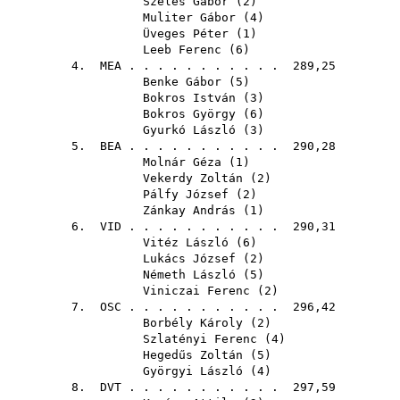
Széles Gábor
(
2
)
Muliter Gábor
(
4
)
Üveges Péter
(
1
)
Leeb Ferenc
(
6
)
4.
MEA
. . . . . . . . . . . 289,25
Benke Gábor
(
5
)
Bokros István
(
3
)
Bokros György
(
6
)
Gyurkó László
(
3
)
5.
BEA
. . . . . . . . . . . 290,28
Molnár Géza
(
1
)
Vekerdy Zoltán
(
2
)
Pálfy József
(
2
)
Zánkay András
(
1
)
6.
VID
. . . . . . . . . . . 290,31
Vitéz László
(
6
)
Lukács József
(
2
)
Németh László
(
5
)
Viniczai Ferenc
(
2
)
7.
OSC
. . . . . . . . . . . 296,42
Borbély Károly
(
2
)
Szlatényi Ferenc
(
4
)
Hegedűs Zoltán
(
5
)
Györgyi László
(
4
)
8.
DVT
. . . . . . . . . . . 297,59