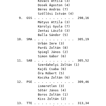
Kovács Attila
(
3
)
Dosek Ágoston
(
4
)
Béres András
(
7
)
Szöllősi István
(
4
)
9.
GSS
. . . . . . . . . . . 298,16
Mátyus Attila
(
3
)
Károlyi Gyula
(
7
)
Zentai László
(
3
)
Balla Sándor
(
5
)
10.
SMA
. . . . . . . . . . . 305,19
Urbán Imre
(
3
)
Pardi Zoltán
(
8
)
Spiegl János
(
2
)
Simon Gábor
(
6
)
11.
SAB
. . . . . . . . . . . 305,52
Szerdahelyi Zoltán
(
1
)
Kajdi Csaba
(
6
)
Óra Róbert
(
5
)
Koczka Zoltán
(
6
)
12.
PSE
. . . . . . . . . . . 309,46
ismeretlen (
3
)
Sőtér János
(
4
)
Boros Zoltán
(
1
)
Kiss Zoltán
(
2
)
13.
TTE
. . . . . . . . . . . 313,34