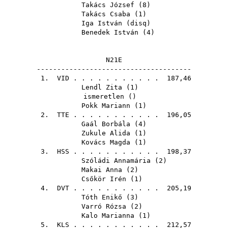
Takács József
(
8
)
Takács Csaba
(
1
)
Iga István
(
disq
)
Benedek István
(
4
)
N21E
--------------------------------------
1.
VID
. . . . . . . . . . . 187,46
Lendl Zita
(
1
)
ismeretlen ()
Pokk Mariann
(
1
)
2.
TTE
. . . . . . . . . . . 196,05
Gaál Borbála
(
4
)
Zukule Alida
(
1
)
Kovács Magda
(
1
)
3.
HSS
. . . . . . . . . . . 198,37
Szóládi Annamária
(
2
)
Makai Anna
(
2
)
Csőkör Irén
(
1
)
4.
DVT
. . . . . . . . . . . 205,19
Tóth Enikő
(
3
)
Varró Rózsa
(
2
)
Kalo Marianna
(
1
)
5.
KLS
. . . . . . . . . . . 212,57