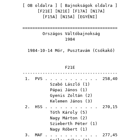
[
OB oldalra
] [
Bajnokságok oldalra
]
[
F21E
] [
N21E
] [
F17A
] [
N17A
]
[
F15A
] [
N15A
] [
EGYÉNI
]
======================================
Országos Váltóbajnokság
1984
1984-10-14 Mór, Pusztavám (Csókakő)
F21E
--------------------------------------
1.
PVS
. . . . . . . . . . . 258,40
Szabó László
(
1
)
Pápai János
(
1
)
Gyenis Zoltán
(
2
)
Kelemen János
(
3
)
2.
HSS
. . . . . . . . . . . 270,15
Tóth Károly
(
5
)
Nagy Márton
(
2
)
Szieberth Péter
(
1
)
Nagy Róbert
(
1
)
3.
MAF
. . . . . . . . . . . 277,45