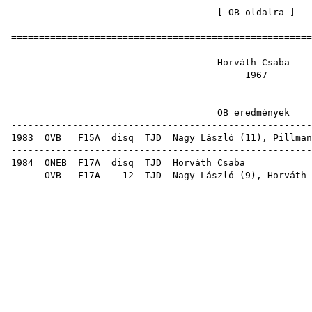
[
OB oldalra
=====================================================
Horváth
19
OB ered
-----------------------------------------------------
1983
OVB
F15A
disq
TJD
Nagy László
(
11
),
Pillman
-----------------------------------------------------
1984
ONEB
F17A
disq
TJD
Horvá
OVB
F17A
12
TJD
Nagy László
(
9
), Horváth 
=====================================================