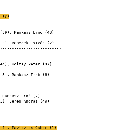
Ernő
Ernő
(
3
)
---------------------------
Ernő
(
39
), Rankasz Ernő (
48
)
Ernő
13
),
Benedek István
(
2
)
---------------------------
Ernő
Ernő
44
),
Koltay Péter
(
47
)
(
5
), Rankasz Ernő (
8
)
---------------------------
Ernő
Ernő
 Rankasz Ernő (
2
)
1
),
Béres András
(
49
)
---------------------------
Ernő
Ernő
Ernő
(
1
),
Pavlovics Gábor
(
1
)