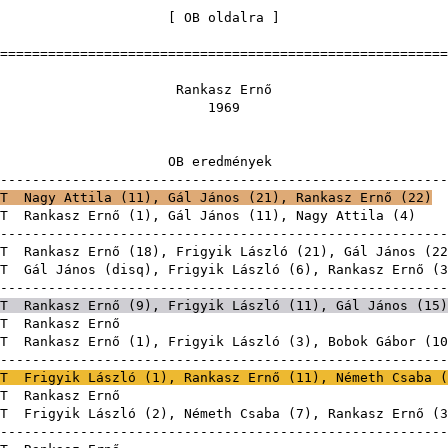
[
OB oldalra
=======================================================
nkasz E
196
eredmé
-------------------------------------------------------
T
Nagy Attila
(
11
),
Gál János
(
21
), Rankasz Ernő (
22
)
T
Rankasz Ernő (
1
),
Gál János
(
11
),
Nagy Attila
(
4
-------------------------------------------------------
T
Rankasz Ernő (
18
),
Frigyik László
(
21
),
Gál János
(
22
T
Gál János
(
disq
),
Frigyik László
(
6
), Rankasz Ernő (
3
-------------------------------------------------------
T
Rankasz Ernő (
9
),
Frigyik László
(
11
),
Gál János
(
15
)
T
Rankasz 
T
Rankasz Ernő (
1
),
Frigyik László
(
3
),
Bobok Gábor
(
10
-------------------------------------------------------
T
Frigyik László
(
1
), Rankasz Ernő (
11
),
Németh Csaba
(
T
Rankasz 
T
Frigyik László
(
2
),
Németh Csaba
(
7
), Rankasz Ernő (
3
-------------------------------------------------------