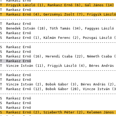
T
Rankasz 
T
Frigyik László
(
1
), Rankasz Ernő (
6
),
Gál János
(
14
)
T
Rankasz 
T
Rankasz Ernő (
4
),
Gerzsényi Zsolt
(
7
),
Frigyik László
-------------------------------------------------------
T
Rankasz 
S
Benedek István
(
18
),
Tóth Tamás
(
34
),
Faggyas László
S
Rankasz 
S
Rankasz Ernő (
1
),
Kálmán Ferenc
(
2
),
Pozsgai László
(
-------------------------------------------------------
S
Rankasz 
S
Rankasz 
S
Rankasz Ernő (
16
),
Herendi Csaba
(
22
),
Németh Csaba
(
T
Rankasz Ernő
T
Vincze István
(
11
),
Frigyik László
(
4
),
Béres András
-------------------------------------------------------
T
Rankasz 
T
Rankasz 
T
Vincze István
(
2
),
Bobok Gábor
(
3
),
Béres András
(
2
),
T
Rankasz Ernő (
12
),
Bobok Gábor
(
28
),
Vincze István
(
3
-------------------------------------------------------
S
Rankasz 
S
Rankasz 
S
Rankasz 
S
Rankasz Ernő (
2
),
Szieberth Péter
(
2
),
Kelemen János