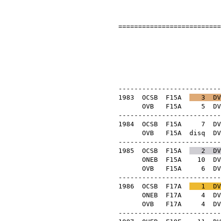
==========================
Ra
OB 
--------------------------
1983
OCSB
F15A
3
DV
OVB
F15A
5
DV
--------------------------
1984
OCSB
F15A
7
DV
OVB
F15A
disq
DV
--------------------------
1985
OCSB
F15A
2
DV
ONEB
F15A
10
DV
OVB
F15A
6
DV
--------------------------
1986
OCSB
F17A
1
DV
ONEB
F17A
4
DV
OVB
F17A
4
DV
--------------------------