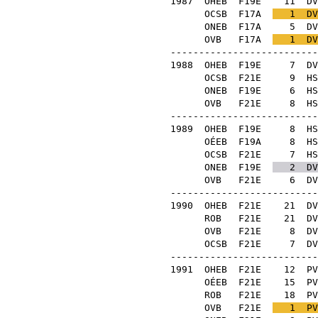
1987
OHEB
F19E
11
DV
OCSB
F17A
1
DV
ONEB
F17A
5
DV
OVB
F17A
1
DV
--------------------------
1988
OHEB
F19E
7
DV
OCSB
F21E
9
HS
ONEB
F19E
6
HS
OVB
F21E
8
HS
--------------------------
1989
OHEB
F19E
8
HS
OÉEB
F19A
8
HS
OCSB
F21E
7
HS
ONEB
F19E
2
DV
OVB
F21E
6
DV
--------------------------
1990
OHEB
F21E
21
DV
ROB
F21E
21
DV
OVB
F21E
8
DV
OCSB
F21E
7
DV
--------------------------
1991
OHEB
F21E
12
PV
OÉEB
F21E
15
PV
ROB
F21E
18
PV
OVB
F21E
1
PV