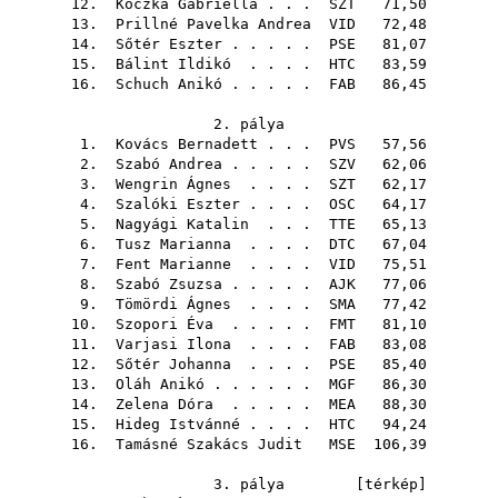
12.
Koczka Gabriella
. . .
SZT
71,50
13.
Prillné Pavelka Andrea
VID
72,48
14.
Sőtér Eszter
. . . . .
PSE
81,07
15.
Bálint Ildikó
. . . .
HTC
83,59
16.
Schuch Anikó
. . . . .
FAB
86,45
2. pálya
1.
Kovács Bernadett
. . .
PVS
57,56
2.
Szabó Andrea
. . . . .
SZV
62,06
3.
Wengrin Ágnes
. . . .
SZT
62,17
4.
Szalóki Eszter
. . . .
OSC
64,17
5.
Nagyági Katalin
. . .
TTE
65,13
6.
Tusz Marianna
. . . .
DTC
67,04
7.
Fent Marianne
. . . .
VID
75,51
8.
Szabó Zsuzsa
. . . . .
AJK
77,06
9.
Tömördi Ágnes
. . . .
SMA
77,42
10.
Szopori Éva
. . . . .
FMT
81,10
11.
Varjasi Ilona
. . . .
FAB
83,08
12.
Sőtér Johanna
. . . .
PSE
85,40
13.
Oláh Anikó
. . . . . .
MGF
86,30
14.
Zelena Dóra
. . . . .
MEA
88,30
15.
Hideg Istvánné
. . . .
HTC
94,24
16.
Tamásné Szakács Judit
MSE
106,39
3. pálya [
térkép
]