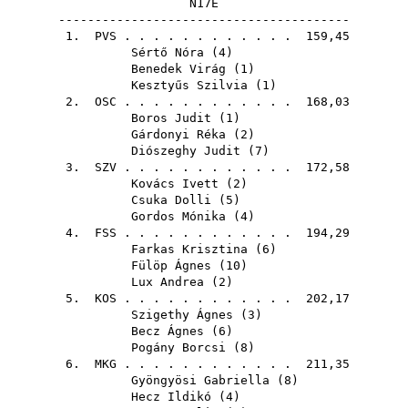
N17E
----------------------------------------
1.
PVS
. . . . . . . . . . . . 159,45
Sértő Nóra
(
4
)
Benedek Virág
(
1
)
Kesztyűs Szilvia
(
1
)
2.
OSC
. . . . . . . . . . . . 168,03
Boros Judit
(
1
)
Gárdonyi Réka
(
2
)
Diószeghy Judit
(
7
)
3.
SZV
. . . . . . . . . . . . 172,58
Kovács Ivett
(
2
)
Csuka Dolli
(
5
)
Gordos Mónika
(
4
)
4.
FSS
. . . . . . . . . . . . 194,29
Farkas Krisztina
(
6
)
Fülöp Ágnes
(
10
)
Lux Andrea
(
2
)
5.
KOS
. . . . . . . . . . . . 202,17
Szigethy Ágnes
(
3
)
Becz Ágnes
(
6
)
Pogány Borcsi
(
8
)
6.
MKG
. . . . . . . . . . . . 211,35
Gyöngyösi Gabriella
(
8
)
Hecz Ildikó
(
4
)