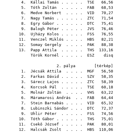
4.
Kállai Tamás
. . . . .
TSE
66,56
5.
Tóth Zoltán
. . . . .
FAB
68,53
6.
Medve Norbert
. . . .
VID
70,27
7.
Nagy Tamás
. . . . . .
ZTC
71,54
8.
Egry Gábor
. . . . . .
DTC
75,41
9.
Balogh Péter
. . . . .
JVS
76,46
10.
Ujházy Kolos
. . . . .
FSS
76,55
11.
Venczel Miklós
. . . .
HBS
82,21
12.
Somay Gergely
. . . .
PAK
88,38
13.
Papp Attila
. . . . .
THS
133,16
Török Kornél
. . . . .
ESZ
disq
2. pálya [
térkép
]
1.
Jécsák Attila
. . . .
MGF
56,50
2.
Farkas Dávid
. . . . .
SZV
58,35
3.
Sárecz Lajos
. . . . .
ZTC
58,39
4.
Korcsok Pál
. . . . .
TSE
60,18
5.
Molnár Zoltán
. . . .
VHS
63,22
6.
Máramarosi András
. .
FAB
64,44
7.
Stein Barnabás
. . . .
VID
65,32
8.
Lubinszki Sándor
. . .
DTC
72,37
9.
Uhlir Péter
. . . . .
FSS
74,56
10.
Tóth Gábor
. . . . . .
THS
75,01
11.
Csekő József
. . . . .
PAK
80,01
12.
Halcsák Zsolt
. . . .
HBS
110,06