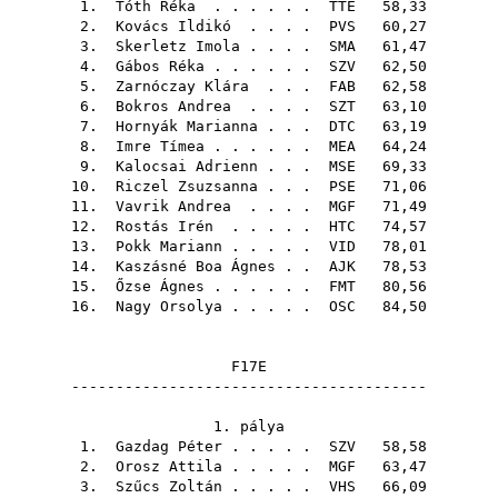
1.
Tóth Réka
. . . . . .
TTE
58,33
2.
Kovács Ildikó
. . . .
PVS
60,27
3.
Skerletz Imola
. . . .
SMA
61,47
4.
Gábos Réka
. . . . . .
SZV
62,50
5.
Zarnóczay Klára
. . .
FAB
62,58
6.
Bokros Andrea
. . . .
SZT
63,10
7.
Hornyák Marianna
. . .
DTC
63,19
8.
Imre Tímea
. . . . . .
MEA
64,24
9.
Kalocsai Adrienn
. . .
MSE
69,33
10.
Riczel Zsuzsanna
. . .
PSE
71,06
11.
Vavrik Andrea
. . . .
MGF
71,49
12.
Rostás Irén
. . . . .
HTC
74,57
13.
Pokk Mariann
. . . . .
VID
78,01
14.
Kaszásné Boa Ágnes
. .
AJK
78,53
15.
Őzse Ágnes
. . . . . .
FMT
80,56
16.
Nagy Orsolya
. . . . .
OSC
84,50
F17E
----------------------------------------
1. pálya
1.
Gazdag Péter
. . . . .
SZV
58,58
2.
Orosz Attila
. . . . .
MGF
63,47
3.
Szűcs Zoltán
. . . . .
VHS
66,09