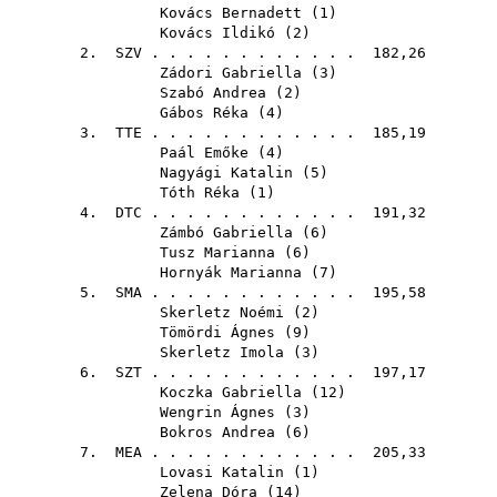
Kovács Bernadett
(
1
)
Kovács Ildikó
(
2
)
2.
SZV
. . . . . . . . . . . . 182,26
Zádori Gabriella
(
3
)
Szabó Andrea
(
2
)
Gábos Réka
(
4
)
3.
TTE
. . . . . . . . . . . . 185,19
Paál Emőke
(
4
)
Nagyági Katalin
(
5
)
Tóth Réka
(
1
)
4.
DTC
. . . . . . . . . . . . 191,32
Zámbó Gabriella
(
6
)
Tusz Marianna
(
6
)
Hornyák Marianna
(
7
)
5.
SMA
. . . . . . . . . . . . 195,58
Skerletz Noémi
(
2
)
Tömördi Ágnes
(
9
)
Skerletz Imola
(
3
)
6.
SZT
. . . . . . . . . . . . 197,17
Koczka Gabriella
(
12
)
Wengrin Ágnes
(
3
)
Bokros Andrea
(
6
)
7.
MEA
. . . . . . . . . . . . 205,33
Lovasi Katalin
(
1
)
Zelena Dóra
(
14
)