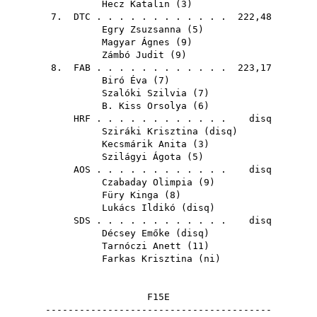
Hecz Katalin
(
3
)
7.
DTC
. . . . . . . . . . . . 222,48
Egry Zsuzsanna
(
5
)
Magyar Ágnes
(
9
)
Zámbó Judit
(
9
)
8.
FAB
. . . . . . . . . . . . 223,17
Biró Éva
(
7
)
Szalóki Szilvia
(
7
)
B. Kiss Orsolya
(
6
)
HRF
. . . . . . . . . . . . disq
Sziráki Krisztina
(
disq
)
Kecsmárik Anita
(
3
)
Szilágyi Ágota
(
5
)
AOS
. . . . . . . . . . . . disq
Czabaday Olimpia
(
9
)
Füry Kinga
(
8
)
Lukács Ildikó
(
disq
)
SDS
. . . . . . . . . . . . disq
Décsey Emőke
(
disq
)
Tarnóczi Anett
(
11
)
Farkas Krisztina
(
ni
)
F15E
----------------------------------------