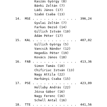
Kaszás György
(
8
)
Bánki Zoltán
(
7
)
Ládi János
(
17
)
Szabó Csaba
(
13
)
14.
MSE
. . . . . . . . . . . . 396,24
Gyulai Zoltán
(
7
)
Farkas Dezső
(
14
)
Gillich István
(
10
)
Ádám Péter
(
17
)
15.
KAL
. . . . . . . . . . . . 407,02
Gillich György
(
5
)
Vancsik Nándor
(
12
)
Hegedüs Péter
(
19
)
Kovács János
(
18
)
16.
FAB
. . . . . . . . . . . . 413,36
Simon Tamás
(
10
)
Chifiriuc István
(
13
)
Nagy Attila
(
22
)
Harkányi Csaba
(
15
)
17.
PSE
. . . . . . . . . . . . 423,09
Holluby András
(
22
)
Józsa Gábor
(
16
)
Nagy Ferenc
(
16
)
Schell Antal
(
16
)
18.
TTE
. . . . . . . . . . . . 441,56