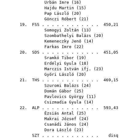
Urbán Imre
(
16
)
Hajdu Martin
(
15
)
Pap László
(
20
)
Gönczi Róbert
(
21
)
19.
FSS
. . . . . . . . . . . . 450,21
Somogyi Zoltán
(
13
)
Szombathelyi Balázs
(
20
)
Kemeneczky Jenő
(
14
)
Farkas Imre
(
22
)
20.
SDS
. . . . . . . . . . . . 451,05
Sramkó Tibor
(
19
)
Erdélyi Gyula
(
18
)
Marczis István ifj.
(
23
)
Győri László
(
20
)
21.
THS
. . . . . . . . . . . . 469,15
Szuromi Balázs
(
24
)
Domán Gábor
(
25
)
Pavlovics György
(
11
)
Csizmadia Gyula
(
14
)
22.
ALP
. . . . . . . . . . . . 593,43
Ézsiás Antal
(
25
)
Makrai József
(
24
)
Csanádi János
(
24
)
Dora László
(
23
)
SZT
. . . . . . . . . . . . disq