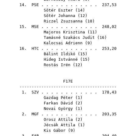
14.
PSE
. . . . . . . . . . . . 237,53
Sőtér Eszter
(
14
)
Sőtér Johanna
(
12
)
Riczel Zsuzsanna
(
10
)
15.
MSE
. . . . . . . . . . . . 248,02
Majoros Krisztina
(
11
)
Tamásné Szakács Judit
(
16
)
Kalocsai Adrienn
(
9
)
16.
HTC
. . . . . . . . . . . . 253,20
Bálint Ildikó
(
15
)
Hideg Istvánné
(
15
)
Rostás Irén
(
12
)
F17E
----------------------------------------
1.
SZV
. . . . . . . . . . . . 178,43
Gazdag Péter
(
1
)
Farkas Dávid
(
2
)
Novai György
(
1
)
2.
MGF
. . . . . . . . . . . . 203,35
Orosz Attila
(
2
)
Jécsák Attila
(
1
)
Kis Gábor
(
9
)
3.
FAB
. . . . . . . . . . . . 204,40