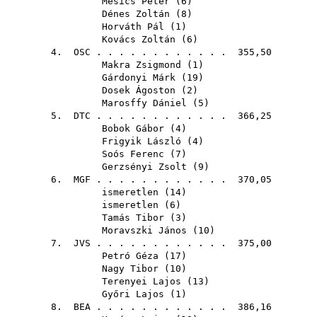
Mesics Péter
(
6
)
Dénes Zoltán
(
8
)
Horváth Pál
(
1
)
Kovács Zoltán
(
6
)
4.
OSC
. . . . . . . . . . . . 355,50
Makra Zsigmond
(
1
)
Gárdonyi Márk
(
19
)
Dosek Ágoston
(
2
)
Marosffy Dániel
(
5
)
5.
DTC
. . . . . . . . . . . . 366,25
Bobok Gábor
(
4
)
Frigyik László
(
4
)
Soós Ferenc
(
7
)
Gerzsényi Zsolt
(
9
)
6.
MGF
. . . . . . . . . . . . 370,05
ismeretlen (
14
)
ismeretlen (
6
)
Tamás Tibor
(
3
)
Moravszki János
(
10
)
7.
JVS
. . . . . . . . . . . . 375,00
Petró Géza
(
17
)
Nagy Tibor
(
10
)
Terenyei Lajos
(
13
)
Győri Lajos
(
1
)
8.
BEA
. . . . . . . . . . . . 386,16