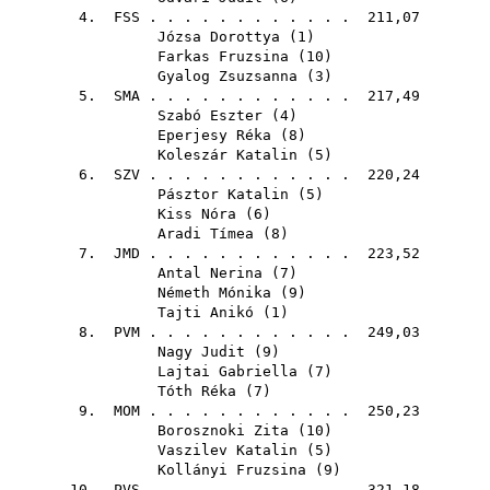
4.
FSS
. . . . . . . . . . . . 211,07
Józsa Dorottya
(
1
)
Farkas Fruzsina
(
10
)
Gyalog Zsuzsanna
(
3
)
5.
SMA
. . . . . . . . . . . . 217,49
Szabó Eszter
(
4
)
Eperjesy Réka
(
8
)
Koleszár Katalin
(
5
)
6.
SZV
. . . . . . . . . . . . 220,24
Pásztor Katalin
(
5
)
Kiss Nóra
(
6
)
Aradi Tímea
(
8
)
7.
JMD
. . . . . . . . . . . . 223,52
Antal Nerina
(
7
)
Németh Mónika
(
9
)
Tajti Anikó
(
1
)
8.
PVM
. . . . . . . . . . . . 249,03
Nagy Judit
(
9
)
Lajtai Gabriella
(
7
)
Tóth Réka
(
7
)
9.
MOM
. . . . . . . . . . . . 250,23
Borosznoki Zita
(
10
)
Vaszilev Katalin
(
5
)
Kollányi Fruzsina
(
9
)
10.
PVS
. . . . . . . . . . . . 321,18