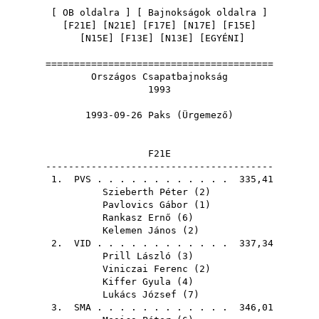
[
OB oldalra
] [
Bajnokságok oldalra
]
[
F21E
] [
N21E
] [
F17E
] [
N17E
] [
F15E
]
[
N15E
] [
F13E
] [
N13E
] [
EGYÉNI
]
========================================
Országos Csapatbajnokság
1993
1993-09-26 Paks (Ürgemező)
F21E
----------------------------------------
1.
PVS
. . . . . . . . . . . . 335,41
Szieberth Péter
(
2
)
Pavlovics Gábor
(
1
)
Rankasz Ernő
(
6
)
Kelemen János
(
2
)
2.
VID
. . . . . . . . . . . . 337,34
Prill László
(
3
)
Viniczai Ferenc
(
2
)
Kiffer Gyula
(
4
)
Lukács József
(
7
)
3.
SMA
. . . . . . . . . . . . 346,01