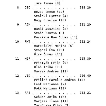
Imre Tímea
(
8
)
8.
OSC
. . . . . . . . . . . . 218,26
Rózsa Emese
(
10
)
Szalóki Eszter
(
4
)
Nagy Orsolya
(
16
)
9.
AJK
. . . . . . . . . . . . 221,20
Bánki Jusztina
(
8
)
Szabó Zsuzsa
(
8
)
Kaszásné Boa Ágnes
(
14
)
10.
FMT
. . . . . . . . . . . . 222,24
Marosfalvi Mónika
(
5
)
Szopori Éva
(
10
)
Őzse Ágnes
(
15
)
11.
MGF
. . . . . . . . . . . . 225,39
Pristyák Erika
(
9
)
Oláh Anikó
(
13
)
Vavrik Andrea
(
11
)
12.
VID
. . . . . . . . . . . . 226,40
Prillné Pavelka Andrea
(
13
)
Fent Marianne
(
7
)
Pokk Mariann
(
13
)
13.
FAB
. . . . . . . . . . . . 233,21
Schuch Anikó
(
16
)
Varjasi Ilona
(
11
)
Zarnóczay Klára
(
5
)