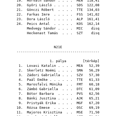
19.
Horváth Sándor
. . . .
MEA
118,41
20.
Győri László
. . . . .
SDS
122,08
21.
Gönczi Róbert
. . . .
TTE
134,03
22.
Farkas Imre
. . . . .
FSS
141,02
23.
Dora László
. . . . .
ALP
161,41
24.
Peics Antal
. . . . .
KOS
162,14
Medvegy Sándor
. . . .
MIC
disq
Heckenast Tamás
. . .
SZT
disq
N21E
----------------------------------------
1. pálya [
térkép
]
1.
Lovasi Katalin
. . . .
MEA
52,39
2.
Skerletz Noémi
. . . .
SMA
56,29
3.
Zádori Gabriella
. . .
SZV
57,30
4.
Paál Emőke
. . . . . .
TTE
61,33
5.
Marosfalvi Mónika
. .
FMT
60,18
6.
Zámbó Gabriella
. . .
DTC
61,09
7.
Bótor Barbara
. . . .
PVS
62,56
8.
Bánki Jusztina
. . . .
AJK
65,21
9.
Pristyák Erika
. . . .
MGF
67,20
10.
Rózsa Emese
. . . . .
OSC
69,19
11.
Majoros Krisztina
. .
MSE
71,50