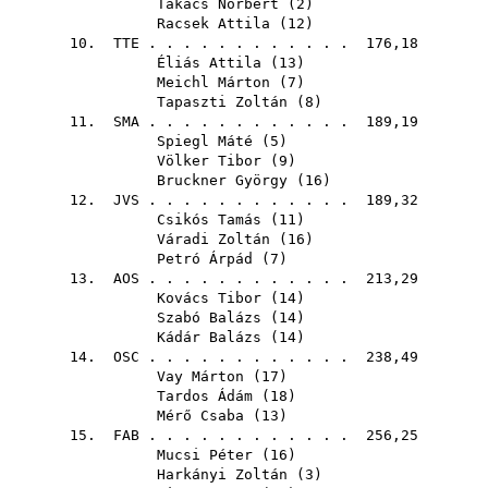
Takács Norbert
(
2
)
Racsek Attila
(
12
)
10.
TTE
. . . . . . . . . . . . 176,18
Éliás Attila
(
13
)
Meichl Márton
(
7
)
Tapaszti Zoltán
(
8
)
11.
SMA
. . . . . . . . . . . . 189,19
Spiegl Máté
(
5
)
Völker Tibor
(
9
)
Bruckner György
(
16
)
12.
JVS
. . . . . . . . . . . . 189,32
Csikós Tamás
(
11
)
Váradi Zoltán
(
16
)
Petró Árpád
(
7
)
13.
AOS
. . . . . . . . . . . . 213,29
Kovács Tibor
(
14
)
Szabó Balázs
(
14
)
Kádár Balázs
(
14
)
14.
OSC
. . . . . . . . . . . . 238,49
Vay Márton
(
17
)
Tardos Ádám
(
18
)
Mérő Csaba
(
13
)
15.
FAB
. . . . . . . . . . . . 256,25
Mucsi Péter
(
16
)
Harkányi Zoltán
(
3
)