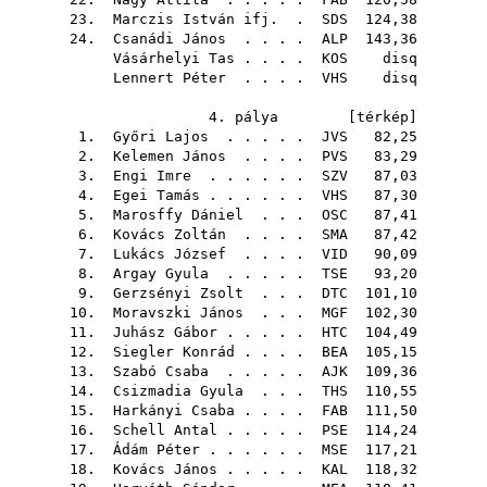
23.
Marczis István ifj.
.
SDS
124,38
24.
Csanádi János
. . . .
ALP
143,36
Vásárhelyi Tas
. . . .
KOS
disq
Lennert Péter
. . . .
VHS
disq
4. pálya [
térkép
]
1.
Győri Lajos
. . . . .
JVS
82,25
2.
Kelemen János
. . . .
PVS
83,29
3.
Engi Imre
. . . . . .
SZV
87,03
4.
Egei Tamás
. . . . . .
VHS
87,30
5.
Marosffy Dániel
. . .
OSC
87,41
6.
Kovács Zoltán
. . . .
SMA
87,42
7.
Lukács József
. . . .
VID
90,09
8.
Argay Gyula
. . . . .
TSE
93,20
9.
Gerzsényi Zsolt
. . .
DTC
101,10
10.
Moravszki János
. . .
MGF
102,30
11.
Juhász Gábor
. . . . .
HTC
104,49
12.
Siegler Konrád
. . . .
BEA
105,15
13.
Szabó Csaba
. . . . .
AJK
109,36
14.
Csizmadia Gyula
. . .
THS
110,55
15.
Harkányi Csaba
. . . .
FAB
111,50
16.
Schell Antal
. . . . .
PSE
114,24
17.
Ádám Péter
. . . . . .
MSE
117,21
18.
Kovács János
. . . . .
KAL
118,32