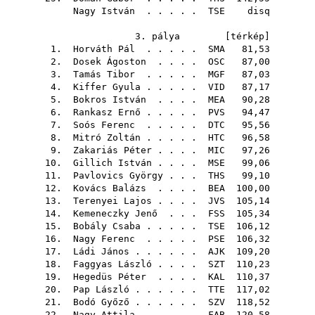
Nagy István
. . . . .
TSE
disq
3. pálya [
térkép
]
1.
Horváth Pál
. . . . .
SMA
81,53
2.
Dosek Ágoston
. . . .
OSC
87,00
3.
Tamás Tibor
. . . . .
MGF
87,03
4.
Kiffer Gyula
. . . . .
VID
87,17
5.
Bokros István
. . . .
MEA
90,28
6.
Rankasz Ernő
. . . . .
PVS
94,47
7.
Soós Ferenc
. . . . .
DTC
95,56
8.
Mitró Zoltán
. . . . .
HTC
96,58
9.
Zakariás Péter
. . . .
MIC
97,26
10.
Gillich István
. . . .
MSE
99,06
11.
Pavlovics György
. . .
THS
99,10
12.
Kovács Balázs
. . . .
BEA
100,00
13.
Terenyei Lajos
. . . .
JVS
105,14
14.
Kemeneczky Jenő
. . .
FSS
105,34
15.
Bobály Csaba
. . . . .
TSE
106,12
16.
Nagy Ferenc
. . . . .
PSE
106,32
17.
Ládi János
. . . . . .
AJK
109,20
18.
Faggyas László
. . . .
SZT
110,23
19.
Hegedüs Péter
. . . .
KAL
110,37
20.
Pap László
. . . . . .
TTE
117,02
21.
Bodó Győző
. . . . . .
SZV
118,52
22.
Nagy Attila
. . . . .
FAB
120,58