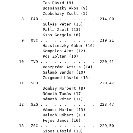
Tas Dávid
(
9
)
Bossánszky Ákos
(
9
)
Zsebeházy Zsolt
(
5
)
8.
FAB
. . . . . . . . . . . . 214,00
Gulyás Péter
(
15
)
Palla Zsolt
(
13
)
Kiss Gergely
(
6
)
9.
OSC
. . . . . . . . . . . . 219,21
Hazslinszky Gábor
(
16
)
Kempelen Ákos
(
12
)
Pós Zoltán
(
10
)
10.
TVD
. . . . . . . . . . . . 220,41
Veszprémi Attila
(
14
)
Galamb Sándor
(
10
)
Zsigmond László
(
15
)
11.
SLD
. . . . . . . . . . . . 220,47
Dombay Norbert
(
8
)
Németh Tamás
(
17
)
Németh Péter
(
11
)
12.
SZG
. . . . . . . . . . . . 223,47
Vámosi Márton
(
13
)
Balogh Róbert
(
11
)
Fejős János
(
16
)
13.
ZSC
. . . . . . . . . . . . 229,50
Sipos László
(
18
)