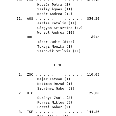
Huszár Petra
(
8
)
Szalay Ágnes
(
11
)
Kopár Andrea
(
12
)
11.
AOS
. . . . . . . . . . . . 354,20
Járfás Katalin
(
11
)
Gárgyán Krisztina
(
12
)
Wenzel Andrea
(
10
)
HRF
. . . . . . . . . . . . disq
Tábor Judit
(
disq
)
Tokaji Mónika
(
1
)
Szabovik Szilvia
(
11
)
F13E
----------------------------------------
1.
ZSC
. . . . . . . . . . . . 110,05
Májer István
(
1
)
Kottman Dezső
(
1
)
Szörényi Gábor
(
3
)
2.
HTC
. . . . . . . . . . . . 125,08
Surányi Zsolt
(
3
)
Forrai Miklós
(
5
)
Forrai Gábor
(
2
)
3.
TSE
. . . . . . . . . . . . 144,36