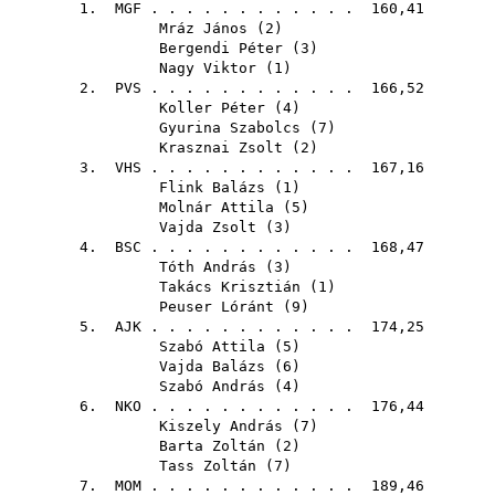
1.
MGF
. . . . . . . . . . . . 160,41
Mráz János
(
2
)
Bergendi Péter
(
3
)
Nagy Viktor
(
1
)
2.
PVS
. . . . . . . . . . . . 166,52
Koller Péter
(
4
)
Gyurina Szabolcs
(
7
)
Krasznai Zsolt
(
2
)
3.
VHS
. . . . . . . . . . . . 167,16
Flink Balázs
(
1
)
Molnár Attila
(
5
)
Vajda Zsolt
(
3
)
4.
BSC
. . . . . . . . . . . . 168,47
Tóth András
(
3
)
Takács Krisztián
(
1
)
Peuser Lóránt
(
9
)
5.
AJK
. . . . . . . . . . . . 174,25
Szabó Attila
(
5
)
Vajda Balázs
(
6
)
Szabó András
(
4
)
6.
NKO
. . . . . . . . . . . . 176,44
Kiszely András
(
7
)
Barta Zoltán
(
2
)
Tass Zoltán
(
7
)
7.
MOM
. . . . . . . . . . . . 189,46