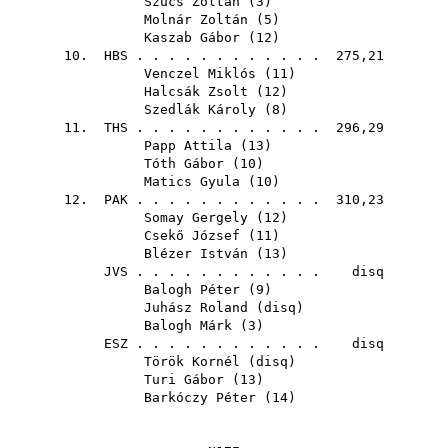
Szűcs Zoltán
(
3
)
Molnár Zoltán
(
5
)
Kaszab Gábor
(
12
)
10.
HBS
. . . . . . . . . . . . 275,21
Venczel Miklós
(
11
)
Halcsák Zsolt
(
12
)
Szedlák Károly
(
8
)
11.
THS
. . . . . . . . . . . . 296,29
Papp Attila
(
13
)
Tóth Gábor
(
10
)
Matics Gyula
(
10
)
12.
PAK
. . . . . . . . . . . . 310,23
Somay Gergely
(
12
)
Csekő József
(
11
)
Blézer István
(
13
)
JVS
. . . . . . . . . . . . disq
Balogh Péter
(
9
)
Juhász Roland
(
disq
)
Balogh Márk
(
3
)
ESZ
. . . . . . . . . . . . disq
Török Kornél
(
disq
)
Turi Gábor
(
13
)
Barkóczy Péter
(
14
)