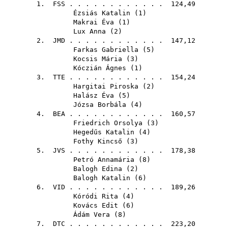
1.
FSS
. . . . . . . . . . . . 124,49
Ézsiás Katalin
(
1
)
Makrai Éva
(
1
)
Lux Anna
(
2
)
2.
JMD
. . . . . . . . . . . . 147,12
Farkas Gabriella
(
5
)
Kocsis Mária
(
3
)
Kóczián Ágnes
(
1
)
3.
TTE
. . . . . . . . . . . . 154,24
Hargitai Piroska
(
2
)
Halász Éva
(
5
)
Józsa Borbála
(
4
)
4.
BEA
. . . . . . . . . . . . 160,57
Friedrich Orsolya
(
3
)
Hegedűs Katalin
(
4
)
Fothy Kincső
(
3
)
5.
JVS
. . . . . . . . . . . . 178,38
Petró Annamária
(
8
)
Balogh Edina
(
2
)
Balogh Katalin
(
6
)
6.
VID
. . . . . . . . . . . . 189,26
Kóródi Rita
(
4
)
Kovács Edit
(
6
)
Ádám Vera
(
8
)
7.
DTC
. . . . . . . . . . . . 223,20