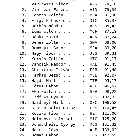
1.
Pavlovics Gábor
. . .
PVS
78,18
2.
Viniczai Ferenc
. . .
VID
79,34
3.
Lantos Zoltán
. . . .
BEA
81,30
4.
Frigyik László
. . . .
DTC
85,37
5.
Borbás Nándor
. . . .
VHS
85,43
6. ismeretlen . . . . . .
MGF
87,18
7.
Bánki Zoltán
. . . . .
AJK
87,24
8.
Dénes Zoltán
. . . . .
SMA
88,06
9.
Domonyik Gábor
. . . .
MEA
89,20
10.
Nagy Tibor
. . . . . .
JVS
89,31
11.
Korsós Zoltán
. . . .
HTC
91,17
12.
Vancsik Nándor
. . . .
KAL
91,45
13.
Chifiriuc István
. . .
FAB
91,48
14.
Farkas Dezső
. . . . .
MSE
92,07
15.
Hajdu Martin
. . . . .
TTE
95,17
16.
Józsa Gábor
. . . . .
PSE
96,52
17.
Eke Zoltán
. . . . . .
SZV
98,22
18.
Erdélyi Gyula
. . . .
SDS
102,32
19.
Gárdonyi Márk
. . . .
OSC
106,58
20.
Szombathelyi Balázs
.
FSS
110,45
21.
Koczka Tibor
. . . . .
SZT
121,06
22.
Malonovits József
. .
MIC
125,20
23.
Schultheisz György
. .
KOS
131,32
24.
Makrai József
. . . .
ALP
133,02
25.
Domán Gábor
. . . . .
THS
142,55