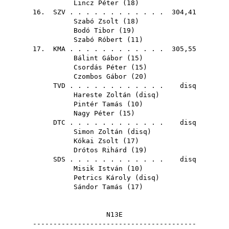
Lincz Péter
(
18
)
16.
SZV
. . . . . . . . . . . . 304,41
Szabó Zsolt
(
18
)
Bodó Tibor
(
19
)
Szabó Róbert
(
11
)
17.
KMA
. . . . . . . . . . . . 305,55
Bálint Gábor
(
15
)
Csordás Péter
(
15
)
Czombos Gábor
(
20
)
TVD
. . . . . . . . . . . . disq
Hareste Zoltán
(
disq
)
Pintér Tamás
(
10
)
Nagy Péter
(
15
)
DTC
. . . . . . . . . . . . disq
Simon Zoltán
(
disq
)
Kókai Zsolt
(
17
)
Drótos Rihárd
(
19
)
SDS
. . . . . . . . . . . . disq
Misik István
(
10
)
Petrics Károly
(
disq
)
Sándor Tamás
(
17
)
N13E
----------------------------------------