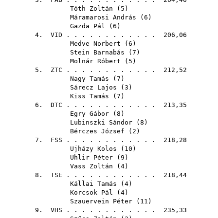
Tóth Zoltán
(
5
)
Máramarosi András
(
6
)
Gazda Pál
(
6
)
4.
VID
. . . . . . . . . . . . 206,06
Medve Norbert
(
6
)
Stein Barnabás
(
7
)
Molnár Róbert
(
5
)
5.
ZTC
. . . . . . . . . . . . 212,52
Nagy Tamás
(
7
)
Sárecz Lajos
(
3
)
Kiss Tamás
(
7
)
6.
DTC
. . . . . . . . . . . . 213,35
Egry Gábor
(
8
)
Lubinszki Sándor
(
8
)
Bérczes József
(
2
)
7.
FSS
. . . . . . . . . . . . 218,28
Ujházy Kolos
(
10
)
Uhlir Péter
(
9
)
Vass Zoltán
(
4
)
8.
TSE
. . . . . . . . . . . . 218,44
Kállai Tamás
(
4
)
Korcsok Pál
(
4
)
Szauervein Péter
(
11
)
9.
VHS
. . . . . . . . . . . . 235,33