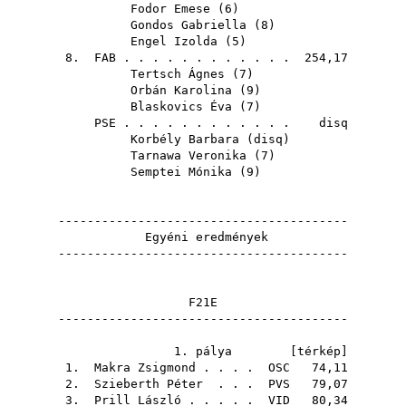
Fodor Emese
(
6
)
Gondos Gabriella
(
8
)
Engel Izolda
(
5
)
8.
FAB
. . . . . . . . . . . . 254,17
Tertsch Ágnes
(
7
)
Orbán Karolina
(
9
)
Blaskovics Éva
(
7
)
PSE
. . . . . . . . . . . . disq
Korbély Barbara
(
disq
)
Tarnawa Veronika
(
7
)
Semptei Mónika
(
9
)
----------------------------------------
Egyéni eredmények
----------------------------------------
F21E
----------------------------------------
1. pálya [
térkép
]
1.
Makra Zsigmond
. . . .
OSC
74,11
2.
Szieberth Péter
. . .
PVS
79,07
3.
Prill László
. . . . .
VID
80,34