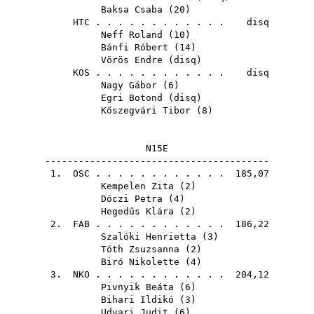
Baksa Csaba
(
20
)
HTC
. . . . . . . . . . . . disq
Neff Roland
(
10
)
Bánfi Róbert
(
14
)
Vörös Endre
(
disq
)
KOS
. . . . . . . . . . . . disq
Nagy Gábor
(
6
)
Egri Botond
(
disq
)
Kőszegvári Tibor
(
8
)
N15E
----------------------------------------
1.
OSC
. . . . . . . . . . . . 185,07
Kempelen Zita
(
2
)
Dóczi Petra
(
4
)
Hegedűs Klára
(
2
)
2.
FAB
. . . . . . . . . . . . 186,22
Szalóki Henrietta
(
3
)
Tóth Zsuzsanna
(
2
)
Biró Nikolette
(
4
)
3.
NKO
. . . . . . . . . . . . 204,12
Pivnyik Beáta
(
6
)
Bihari Ildikó
(
3
)
Udvari Judit
(
6
)