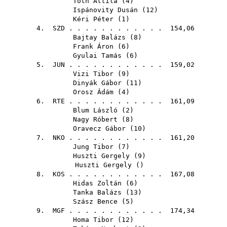
Tóth Attila
(
4
)
Ispánovity Dusán
(
12
)
Kéri Péter
(
1
)
4.
SZD
. . . . . . . . . . . . 154,06
Bajtay Balázs
(
8
)
Frank Áron
(
6
)
Gyulai Tamás
(
6
)
5.
JUN
. . . . . . . . . . . . 159,02
Vizi Tibor
(
9
)
Dinyák Gábor
(
11
)
Orosz Ádám
(
4
)
6.
RTE
. . . . . . . . . . . . 161,09
Blum László
(
2
)
Nagy Róbert
(
8
)
Oravecz Gábor
(
10
)
7.
NKO
. . . . . . . . . . . . 161,20
Jung Tibor
(
7
)
Huszti Gergely
(
9
)
Huszti Gergely
()
8.
KOS
. . . . . . . . . . . . 167,08
Hidas Zoltán
(
6
)
Tanka Balázs
(
13
)
Szász Bence
(
5
)
9.
MGF
. . . . . . . . . . . . 174,34
Homa Tibor
(
12
)