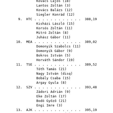
Kovács Lajos
(
18
)
Lantos Zoltán
(
3
)
Kovács Balázs
(
12
)
Siegler Konrád
(
12
)
9.
HTC
. . . . . . . . . . . . 388,19
Kisházi László
(
15
)
Korsós Zoltán
(
11
)
Mitró Zoltán
(
8
)
Juhász Gábor
(
11
)
10.
MEA
. . . . . . . . . . . . 389,02
Domonyik Szabolcs
(
11
)
Domonyik Gábor
(
9
)
Bokros István
(
5
)
Horváth Sándor
(
19
)
11.
TSE
. . . . . . . . . . . . 389,52
Tóth Tamás
(
21
)
Nagy István
(
disq
)
Bobály Csaba
(
15
)
Argay Gyula
(
8
)
12.
SZV
. . . . . . . . . . . . 393,48
Zádori Adrián
(
9
)
Eke Zoltán
(
17
)
Bodó Győző
(
21
)
Engi Imre
(
3
)
13.
AJK
. . . . . . . . . . . . 395,19