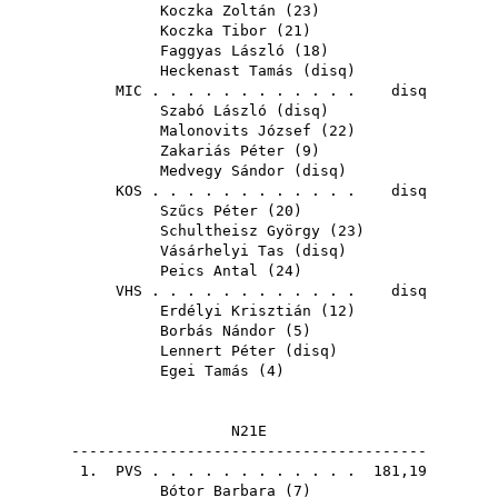
Koczka Zoltán
(
23
)
Koczka Tibor
(
21
)
Faggyas László
(
18
)
Heckenast Tamás
(
disq
)
MIC
. . . . . . . . . . . . disq
Szabó László
(
disq
)
Malonovits József
(
22
)
Zakariás Péter
(
9
)
Medvegy Sándor
(
disq
)
KOS
. . . . . . . . . . . . disq
Szűcs Péter
(
20
)
Schultheisz György
(
23
)
Vásárhelyi Tas
(
disq
)
Peics Antal
(
24
)
VHS
. . . . . . . . . . . . disq
Erdélyi Krisztián
(
12
)
Borbás Nándor
(
5
)
Lennert Péter
(
disq
)
Egei Tamás
(
4
)
N21E
----------------------------------------
1.
PVS
. . . . . . . . . . . . 181,19
Bótor Barbara
(
7
)