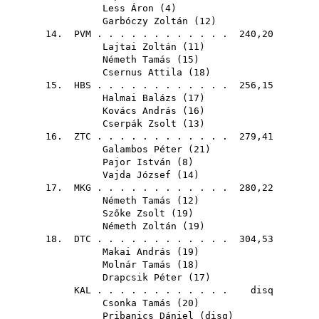
Less Áron
(
4
)
Garbóczy Zoltán
(
12
)
14.
PVM
. . . . . . . . . . . . 240,20
Lajtai Zoltán
(
11
)
Németh Tamás
(
15
)
Csernus Attila
(
18
)
15.
HBS
. . . . . . . . . . . . 256,15
Halmai Balázs
(
17
)
Kovács András
(
16
)
Cserpák Zsolt
(
13
)
16.
ZTC
. . . . . . . . . . . . 279,41
Galambos Péter
(
21
)
Pajor István
(
8
)
Vajda József
(
14
)
17.
MKG
. . . . . . . . . . . . 280,22
Németh Tamás
(
12
)
Szőke Zsolt
(
19
)
Németh Zoltán
(
19
)
18.
DTC
. . . . . . . . . . . . 304,53
Makai András
(
19
)
Molnár Tamás
(
18
)
Drapcsik Péter
(
17
)
KAL
. . . . . . . . . . . . disq
Csonka Tamás
(
20
)
Pribanics Dániel
(
disq
)