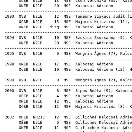
OCSB
N21E
13
MSE
Cseh Veronika
(
35
), Kalo
ONEB
N21E
20
MSE
Kal
------------------------------------------------------
1993
OVB
N21E
12
MSE
Tamásné Szakács Judit
(
1
OCSB
N21E
15
MSE
Majoros Krisztina
(
11
),
ONEB
N21E
disq
MSE
Kal
------------------------------------------------------
1994
OVB
N21E
10
MSE
Szukics Zsuzsanna
(
5
), K
ONEB
N21E
20
MSE
Kal
------------------------------------------------------
1995
OVB
N21E
6
MSE
Wengrin Ágnes
(
7
), Kaloc
------------------------------------------------------
1998
ONEB
N21E
17
MSE
Kal
OCSB
N21E
10
MSE
Kalocsai Adrienn (
12
),
H
------------------------------------------------------
1999
OVB
N21E
9
MSE
Wengrin Ágnes
(
2
), Kaloc
------------------------------------------------------
2000
OVB
N21E
8
MSE
Sipos Beáta
(
9
), Kalocsa
OÉEB
N21E
4
MSE
Kal
ONEB
N21E
12
MSE
Kal
OCSB
N21E
11
MSE
Majoros Krisztina
(
8
), K
------------------------------------------------------
2002
OHEB
NH21E
12
MSE
Gilli
OÉEB
N21E
6
MSE
Gilli
OKEB
N21E
11
MSE
Giilli