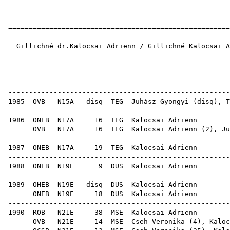
======================================================
Gillichné dr.Kalocsai Adrienn / Gillichné Kalocsai A
1
OB e
------------------------------------------------------
1985
OVB
N15A
disq
TEG
Juhász Gyöngyi
(
disq
),
T
------------------------------------------------------
1986
ONEB
N17A
16
TEG
Kal
OVB
N17A
16
TEG
Kalocsai Adrienn (
2
),
Ju
------------------------------------------------------
1987
ONEB
N17A
19
TEG
Kal
------------------------------------------------------
1988
ONEB
N19E
9
DUS
Kal
------------------------------------------------------
1989
OHEB
N19E
disq
DUS
Kal
ONEB
N19E
18
DUS
Kal
------------------------------------------------------
1990
ROB
N21E
38
MSE
Kal
OVB
N21E
14
MSE
Cseh Veronika
(
4
), Kaloc