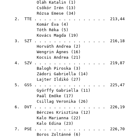
Oláh Katalin
(
1
)
Csőkör Irén
(
13
)
Rózsa Emese
(
34
)
2.
TTE
. . . . . . . . . . . . . . . 213,44
Komár Éva
(
4
)
Tóth Réka
(
5
)
Kovács Magda
(
19
)
3.
SZT
. . . . . . . . . . . . . . . 216,18
Horváth Andrea
(
2
)
Wengrin Ágnes
(
16
)
Kocsis Andrea
(
21
)
4.
SZV
. . . . . . . . . . . . . . . 219,87
Balogh Piroska
(
3
)
Zádori Gabriella
(
14
)
Lajter Ildikó
(
27
)
5.
GSS
. . . . . . . . . . . . . . . 225,47
Györffy Gabriella
(
11
)
Paál Emőke
(
17
)
Csillag Veronika
(
26
)
6.
DVT
. . . . . . . . . . . . . . . 226,19
Bérczes Krisztina
(
12
)
Kalo Marianna
(
22
)
Kalo Edina
(
23
)
7.
PSE
. . . . . . . . . . . . . . . 226,70
Boros Zoltánné
(
6
)