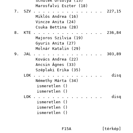
Schulek Orsolya
(
15
)
Marosfalvi Eszter
(
18
)
7.
SZV
. . . . . . . . . . . . . . . 227,15
Miklós Andrea
(
16
)
Vincze Anita
(
24
)
Csuka Bettina
(
28
)
8.
KTE
. . . . . . . . . . . . . . . 236,84
Majoros Szilvia
(
19
)
Gyuris Anita
(
27
)
Molnár Katalin
(
29
)
9.
JAL
. . . . . . . . . . . . . . . 303,89
Kovács Andrea
(
22
)
Ancsin Ágnes
(
33
)
Széplaki Erika
(
35
)
LOK
. . . . . . . . . . . . . . . disq
Némethy Márta
(
34
)
ismeretlen ()
ismeretlen ()
LOK
. . . . . . . . . . . . . . . disq
ismeretlen ()
ismeretlen ()
ismeretlen ()
F15A [
térkép
]