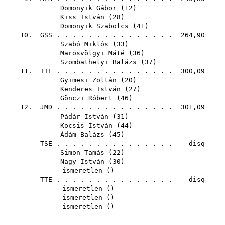
Domonyik Gábor
(
12
)
Kiss István
(
28
)
Domonyik Szabolcs
(
41
)
10.
GSS
. . . . . . . . . . . . . . . 264,90
Szabó Miklós
(
33
)
Marosvölgyi Máté
(
36
)
Szombathelyi Balázs
(
37
)
11.
TTE
. . . . . . . . . . . . . . . 300,09
Gyimesi Zoltán
(
20
)
Kenderes István
(
27
)
Gönczi Róbert
(
46
)
12.
JMD
. . . . . . . . . . . . . . . 301,09
Pádár István
(
31
)
Kocsis István
(
44
)
Ádám Balázs
(
45
)
TSE
. . . . . . . . . . . . . . . disq
Simon Tamás
(
22
)
Nagy István
(
30
)
ismeretlen ()
TTE
. . . . . . . . . . . . . . . disq
ismeretlen ()
ismeretlen ()
ismeretlen ()