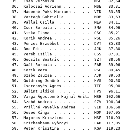
35.
Cseh Veronika
. . . . . . .
MSE
82,64
36.
Kalocsai Adrienn
. . . . . .
MSE
83,31
37.
Hádenné Pokk Mariann
. . . .
VID
83,55
38.
Vastagh Gabriella
. . . . .
MOM
83,63
39.
Pállai Csilla
. . . . . . .
MEA
84,11
40.
Cser Borbála
. . . . . . . .
SMA
84,96
41.
Siska Ilona
. . . . . . . .
OSC
85,21
42.
Korik Andrea
. . . . . . . .
PSE
85,26
43.
Pénzes Erzsébet
. . . . . .
DVT
85,83
44.
Boa Edit
. . . . . . . . . .
AJK
87,80
45.
Veréb Csilla
. . . . . . . .
GSS
87,81
46.
Geosits Beatrix
. . . . . .
SZT
88,56
47.
Gaál Borbála
. . . . . . . .
FAB
89,06
48.
Korik Vera
. . . . . . . . .
PSE
89,45
49.
Szabó Zsuzsa
. . . . . . . .
AJK
89,53
50.
Goldring Jenőné
. . . . . .
HVS
90,50
51.
Cseresnyés Ágnes
. . . . . .
TTE
95,90
52.
Bálint Ildikó
. . . . . . .
HVS
96,11
53.
Varga Ágostonné Hajnal Anita
MSE
102,66
54.
Szabó Andrea
. . . . . . . .
SZV
106,34
55.
Prillné Pavelka Andrea
. . .
VID
106,68
56.
Deseő Kinga
. . . . . . . .
MOM
107,05
57.
Majoros Krisztina
. . . . .
MSE
116,93
58.
Krichenbaum Györgyi
. . . .
FAB
117,05
59.
Péter Krisztina
. . . . . .
KGA
119,23