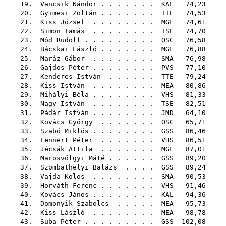
19.
Vancsik Nándor
. . . . . . .
KAL
74,23
20.
Gyimesi Zoltán
. . . . . . .
TTE
74,53
21.
Kiss József
. . . . . . . .
MGF
74,61
22.
Simon Tamás
. . . . . . . .
TSE
74,70
23.
Mód Rudolf
. . . . . . . . .
OSC
76,58
24.
Bácskai László
. . . . . . .
MGF
76,88
25.
Maráz Gábor
. . . . . . . .
SMA
76,98
26.
Gajdos Péter
. . . . . . . .
PVS
77,10
27.
Kenderes István
. . . . . .
TTE
79,24
28.
Kiss István
. . . . . . . .
MEA
80,86
29.
Mihályi Béla
. . . . . . . .
VHS
81,33
30.
Nagy István
. . . . . . . .
TSE
82,51
31.
Pádár István
. . . . . . . .
JMD
64,10
32.
Kovács György
. . . . . . .
OSC
65,71
33.
Szabó Miklós
. . . . . . . .
GSS
86,46
34.
Lennert Péter
. . . . . . .
VHS
86,51
35.
Jécsák Attila
. . . . . . .
MGF
87,01
36.
Marosvölgyi Máté
. . . . . .
GSS
89,20
37.
Szombathelyi Balázs
. . . .
GSS
89,24
38.
Vajda Kolos
. . . . . . . .
SMA
90,53
39.
Horváth Ferenc
. . . . . . .
VHS
91,46
40.
Kovács János
. . . . . . . .
KAL
94,36
41.
Domonyik Szabolcs
. . . . .
MEA
95,73
42.
Kiss László
. . . . . . . .
MEA
98,78
43.
Suba Péter
. . . . . . . . .
GSS
102,08