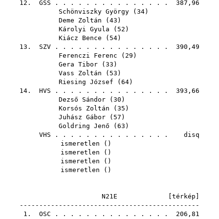
12.
GSS
. . . . . . . . . . . . . . . 387,96
Schönviszky György
(
34
)
Deme Zoltán
(
43
)
Károlyi Gyula
(
52
)
Kiácz Bence
(
54
)
13.
SZV
. . . . . . . . . . . . . . . 390,49
Ferenczi Ferenc
(
29
)
Gera Tibor
(
33
)
Vass Zoltán
(
53
)
Riesing József
(
64
)
14.
HVS
. . . . . . . . . . . . . . . 393,66
Dezső Sándor
(
30
)
Korsós Zoltán
(
35
)
Juhász Gábor
(
57
)
Goldring Jenő
(
63
)
VHS
. . . . . . . . . . . . . . . disq
ismeretlen ()
ismeretlen ()
ismeretlen ()
ismeretlen ()
N21E [
térkép
]
----------------------------------------------
1.
OSC
. . . . . . . . . . . . . . . 206,81