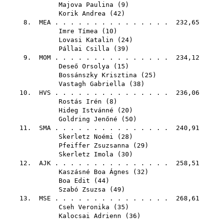
Majova Paulina
(
9
)
Korik Andrea
(
42
)
8.
MEA
. . . . . . . . . . . . . . . 232,65
Imre Tímea
(
10
)
Lovasi Katalin
(
24
)
Pállai Csilla
(
39
)
9.
MOM
. . . . . . . . . . . . . . . 234,12
Deseő Orsolya
(
15
)
Bossánszky Krisztina
(
25
)
Vastagh Gabriella
(
38
)
10.
HVS
. . . . . . . . . . . . . . . 236,06
Rostás Irén
(
8
)
Hideg Istvánné
(
20
)
Goldring Jenőné
(
50
)
11.
SMA
. . . . . . . . . . . . . . . 240,91
Skerletz Noémi
(
28
)
Pfeiffer Zsuzsanna
(
29
)
Skerletz Imola
(
30
)
12.
AJK
. . . . . . . . . . . . . . . 258,51
Kaszásné Boa Ágnes
(
32
)
Boa Edit
(
44
)
Szabó Zsuzsa
(
49
)
13.
MSE
. . . . . . . . . . . . . . . 268,61
Cseh Veronika
(
35
)
Kalocsai Adrienn
(
36
)