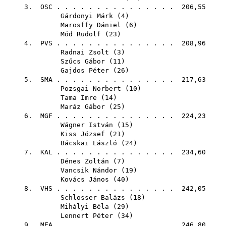
3.
OSC
. . . . . . . . . . . . . . . 206,55
Gárdonyi Márk
(
4
)
Marosffy Dániel
(
6
)
Mód Rudolf
(
23
)
4.
PVS
. . . . . . . . . . . . . . . 208,96
Radnai Zsolt
(
3
)
Szűcs Gábor
(
11
)
Gajdos Péter
(
26
)
5.
SMA
. . . . . . . . . . . . . . . 217,63
Pozsgai Norbert
(
10
)
Tama Imre
(
14
)
Maráz Gábor
(
25
)
6.
MGF
. . . . . . . . . . . . . . . 224,23
Wágner István
(
15
)
Kiss József
(
21
)
Bácskai László
(
24
)
7.
KAL
. . . . . . . . . . . . . . . 234,60
Dénes Zoltán
(
7
)
Vancsik Nándor
(
19
)
Kovács János
(
40
)
8.
VHS
. . . . . . . . . . . . . . . 242,05
Schlosser Balázs
(
18
)
Mihályi Béla
(
29
)
Lennert Péter
(
34
)
9.
MEA
. . . . . . . . . . . . . . . 246,80