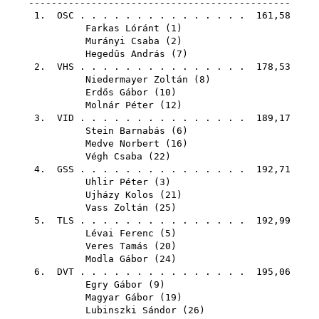
----------------------------------------------
1.
OSC
. . . . . . . . . . . . . . . 161,58
Farkas Lóránt
(
1
)
Murányi Csaba
(
2
)
Hegedűs András
(
7
)
2.
VHS
. . . . . . . . . . . . . . . 178,53
Niedermayer Zoltán
(
8
)
Erdős Gábor
(
10
)
Molnár Péter
(
12
)
3.
VID
. . . . . . . . . . . . . . . 189,17
Stein Barnabás
(
6
)
Medve Norbert
(
16
)
Végh Csaba
(
22
)
4.
GSS
. . . . . . . . . . . . . . . 192,71
Uhlir Péter
(
3
)
Ujházy Kolos
(
21
)
Vass Zoltán
(
25
)
5.
TLS
. . . . . . . . . . . . . . . 192,99
Lévai Ferenc
(
5
)
Veres Tamás
(
20
)
Modla Gábor
(
24
)
6.
DVT
. . . . . . . . . . . . . . . 195,06
Egry Gábor
(
9
)
Magyar Gábor
(
19
)
Lubinszki Sándor
(
26
)