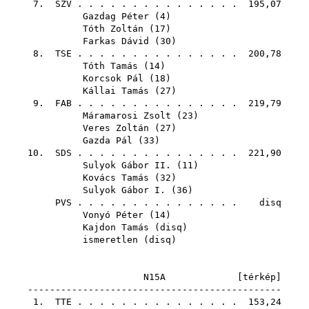
7.
SZV
. . . . . . . . . . . . . . . 195,07
Gazdag Péter
(
4
)
Tóth Zoltán
(
17
)
Farkas Dávid
(
30
)
8.
TSE
. . . . . . . . . . . . . . . 200,78
Tóth Tamás
(
14
)
Korcsok Pál
(
18
)
Kállai Tamás
(
27
)
9.
FAB
. . . . . . . . . . . . . . . 219,79
Máramarosi Zsolt
(
23
)
Veres Zoltán
(
27
)
Gazda Pál
(
33
)
10.
SDS
. . . . . . . . . . . . . . . 221,90
Sulyok Gábor II.
(
11
)
Kovács Tamás
(
32
)
Sulyok Gábor I.
(
36
)
PVS
. . . . . . . . . . . . . . . disq
Vonyó Péter
(
14
)
Kajdon Tamás
(
disq
)
ismeretlen (
disq
)
N15A [
térkép
]
----------------------------------------------
1.
TTE
. . . . . . . . . . . . . . . 153,24