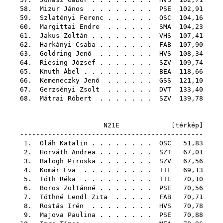
58.
Mizur János
. . . . . . . .
PSE
102,91
59.
Szlatényi Ferenc
. . . . . .
OSC
104,16
60.
Margittai Endre
. . . . . .
SMA
104,23
61.
Jakus Zoltán
. . . . . . . .
VHS
107,41
62.
Harkányi Csaba
. . . . . . .
FAB
107,90
63.
Goldring Jenő
. . . . . . .
HVS
108,34
64.
Riesing József
. . . . . . .
SZV
109,74
65.
Knuth Ábel
. . . . . . . . .
BEA
118,66
66.
Kemeneczky Jenő
. . . . . .
GSS
121,10
67.
Gerzsényi Zsolt
. . . . . .
DVT
133,40
68.
Mátrai Róbert
. . . . . . .
SZV
139,78
N21E [
térkép
]
----------------------------------------------
1.
Oláh Katalin
. . . . . . . .
OSC
51,83
2.
Horváth Andrea
. . . . . . .
SZT
67,01
3.
Balogh Piroska
. . . . . . .
SZV
67,56
4.
Komár Éva
. . . . . . . . .
TTE
69,13
5.
Tóth Réka
. . . . . . . . .
TTE
70,10
6.
Boros Zoltánné
. . . . . . .
PSE
70,56
7.
Tóthné Lendl Zita
. . . . .
FAB
70,71
8.
Rostás Irén
. . . . . . . .
HVS
70,78
9.
Majova Paulina
. . . . . . .
PSE
70,88