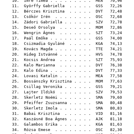
10.
Imre Tímea
. . . . . . . . .
MEA
70,96
11.
Györffy Gabriella
. . . . .
GSS
72,26
12.
Bérczes Krisztina
. . . . .
DVT
72,48
13.
Csőkör Irén
. . . . . . . .
OSC
72,68
14.
Zádori Gabriella
. . . . . .
SZV
72,78
15.
Deseő Orsolya
. . . . . . .
MOM
72,86
16.
Wengrin Ágnes
. . . . . . .
SZT
73,24
17.
Paál Emőke
. . . . . . . . .
GSS
74,00
18.
Csizmadia Gyuláné
. . . . .
KGA
74,13
19.
Kovács Magda
. . . . . . . .
TTE
74,21
20.
Hideg Istvánné
. . . . . . .
HVS
74,78
21.
Kocsis Andrea
. . . . . . .
SZT
75,93
22.
Kalo Marianna
. . . . . . .
DVT
76,38
23.
Kalo Edina
. . . . . . . . .
DVT
77,33
24.
Lovasi Katalin
. . . . . . .
MEA
77,58
25.
Bossánszky Krisztina
. . . .
MOM
77,63
26.
Csillag Veronika
. . . . . .
GSS
79,21
27.
Lajter Ildikó
. . . . . . .
SZV
79,53
28.
Skerletz Noémi
. . . . . . .
SMA
79,60
29.
Pfeiffer Zsuzsanna
. . . . .
SMA
80,48
30.
Skerletz Imola
. . . . . . .
SMA
80,83
31.
Babai Krisztina
. . . . . .
VID
81,16
32.
Kaszásné Boa Ágnes
. . . . .
AJK
81,18
33.
Galambos Erika
. . . . . . .
KGA
81,63
34.
Rózsa Emese
. . . . . . . .
OSC
82,30