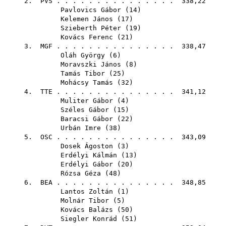
2.
PVS
. . . . . . . . . . . . . . . 338,22
Pavlovics Gábor
(
14
)
Kelemen János
(
17
)
Szieberth Péter
(
19
)
Kovács Ferenc
(
21
)
3.
MGF
. . . . . . . . . . . . . . . 338,47
Oláh György
(
6
)
Moravszki János
(
8
)
Tamás Tibor
(
25
)
Mohácsy Tamás
(
32
)
4.
TTE
. . . . . . . . . . . . . . . 341,12
Muliter Gábor
(
4
)
Széles Gábor
(
15
)
Baracsi Gábor
(
22
)
Urbán Imre
(
38
)
5.
OSC
. . . . . . . . . . . . . . . 343,09
Dosek Ágoston
(
3
)
Erdélyi Kálmán
(
13
)
Erdélyi Gábor
(
20
)
Rózsa Géza
(
48
)
6.
BEA
. . . . . . . . . . . . . . . 348,85
Lantos Zoltán
(
1
)
Molnár Tibor
(
5
)
Kovács Balázs
(
50
)
Siegler Konrád
(
51
)