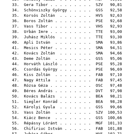
33.
Gera Tibor
. . . . . . . . .
SZV
90,81
34.
Schönviszky György
. . . . .
GSS
92,58
35.
Korsós Zoltán
. . . . . . .
HVS
92,63
36.
Boros Zoltán
. . . . . . . .
PSE
92,68
37.
Vass Tibor
. . . . . . . . .
VHS
92,93
38.
Urbán Imre
. . . . . . . . .
TTE
93,00
39.
Juhász Miklós
. . . . . . .
TTE
93,30
40.
Apli István
. . . . . . . .
SMA
93,86
41.
Mesics Péter
. . . . . . . .
SMA
94,51
42.
Kovács Zoltán
. . . . . . .
SMA
94,66
43.
Deme Zoltán
. . . . . . . .
GSS
95,06
44.
Horváth László
. . . . . . .
PSE
95,28
45.
Csordás György
. . . . . . .
PSE
96,69
46.
Kiss Zoltán
. . . . . . . .
FAB
97,10
47.
Nagy Attila
. . . . . . . .
FAB
97,45
48.
Rózsa Géza
. . . . . . . . .
OSC
97,48
49.
Béres András
. . . . . . . .
DVT
97,98
50.
Kovács Balázs
. . . . . . .
BEA
98,21
51.
Siegler Konrád
. . . . . . .
BEA
98,28
52.
Károlyi Gyula
. . . . . . .
GSS
99,66
53.
Vass Zoltán
. . . . . . . .
SZV
100,53
54.
Kiácz Bence
. . . . . . . .
GSS
100,66
55.
Répássy Lóránt
. . . . . . .
MGF
101,33
56.
Chifiriuc István
. . . . . .
FAB
101,88
57.
Juhász Gábor
. . . . . . . .
HVS
102,71