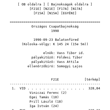
[
OB oldalra
] [
Bajnokságok oldalra
]
[
F21E
] [
N21E
] [
F17A
] [
N17A
]
[
F15A
] [
N15A
] [
EGYÉNI
]
==============================================
Országos Csapatbajnokság
1990
1990-09-23 Balatonfüred
(Koloska-völgy: K 145 24 (15e 5m))
elnök:
Vass Tibor id.
pályakitűző:
Földesi Tibor
pályakitűző:
Vass Attila
ellenőrzőbíró:
Somogyi Lajos
F21E [
térkép
]
----------------------------------------------
1.
VID
. . . . . . . . . . . . . . . 328,84
Viniczai Ferenc
(
2
)
Egei Tamás
(
10
)
Prill László
(
18
)
Iga István
(
24
)