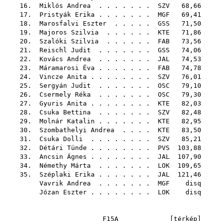
16.
Miklós Andrea
. . . . . . .
SZV
68,66
17.
Pristyák Erika
. . . . . . .
MGF
69,41
18.
Marosfalvi Eszter
. . . . .
GSS
71,50
19.
Majoros Szilvia
. . . . . .
KTE
71,86
20.
Szalóki Szilvia
. . . . . .
FAB
73,56
21.
Reischl Judit
. . . . . . .
GSS
74,06
22.
Kovács Andrea
. . . . . . .
JAL
74,53
23.
Máramarosi Éva
. . . . . . .
FAB
74,78
24.
Vincze Anita
. . . . . . . .
SZV
76,01
25.
Sergyán Judit
. . . . . . .
OSC
79,10
26.
Csermely Réka
. . . . . . .
OSC
79,30
27.
Gyuris Anita
. . . . . . . .
KTE
82,03
28.
Csuka Bettina
. . . . . . .
SZV
82,48
29.
Molnár Katalin
. . . . . . .
KTE
82,95
30.
Szombathelyi Andrea
. . . .
KTE
83,50
31.
Csuka Dolli
. . . . . . . .
SZV
85,21
32.
Détári Tünde
. . . . . . . .
PVS
103,88
33.
Ancsin Ágnes
. . . . . . . .
JAL
107,90
34.
Némethy Márta
. . . . . . .
LOK
109,65
35.
Széplaki Erika
. . . . . . .
JAL
121,46
Vavrik Andrea
. . . . . . .
MGF
disq
Józan Eszter
. . . . . . . .
LOK
disq
F15A [
térkép
]