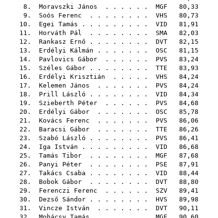
8.
Moravszki János
. . . . . .
MGF
80,33
9.
Soós Ferenc
. . . . . . . .
VHS
80,73
10.
Egei Tamás
. . . . . . . . .
VID
81,91
11.
Horváth Pál
. . . . . . . .
SMA
82,03
12.
Rankasz Ernő
. . . . . . . .
DVT
82,15
13.
Erdélyi Kálmán
. . . . . . .
OSC
81,15
14.
Pavlovics Gábor
. . . . . .
PVS
83,24
15.
Széles Gábor
. . . . . . . .
TTE
83,93
16.
Erdélyi Krisztián
. . . . .
VHS
84,24
17.
Kelemen János
. . . . . . .
PVS
84,24
18.
Prill László
. . . . . . . .
VID
84,34
19.
Szieberth Péter
. . . . . .
PVS
84,68
20.
Erdélyi Gábor
. . . . . . .
OSC
85,78
21.
Kovács Ferenc
. . . . . . .
PVS
86,06
22.
Baracsi Gábor
. . . . . . .
TTE
86,26
23.
Szabó László
. . . . . . . .
PVS
86,41
24.
Iga István
. . . . . . . . .
VID
86,68
25.
Tamás Tibor
. . . . . . . .
MGF
87,68
26.
Panyi Péter
. . . . . . . .
PSE
87,91
27.
Takács Csaba
. . . . . . . .
VID
88,44
28.
Bobok Gábor
. . . . . . . .
DVT
88,80
29.
Ferenczi Ferenc
. . . . . .
SZV
89,41
30.
Dezső Sándor
. . . . . . . .
HVS
89,98
31.
Vincze István
. . . . . . .
DVT
90,11
32.
Mohácsy Tamás
. . . . . . .
MGF
90,60