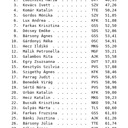
3.
Kovács Ivett
. . . . . . . .
SZV
47,26
4.
Komár Katalin
. . . . . . .
TTE
50,24
5.
Gordos Mónika
. . . . . . .
SZV
51,05
6.
Lux Andrea
. . . . . . . . .
KFK
51,08
7.
Farkas Krisztina
. . . . . .
GSS
52,50
8.
Décsey Emőke
. . . . . . . .
SDS
52,86
9.
Bársony Ágnes
. . . . . . .
GSS
53,41
10.
Gárdonyi Réka
. . . . . . .
OSC
54,91
11.
Hecz Ildikó
. . . . . . . .
MKG
55,20
12.
Málik Petronella
. . . . . .
MGF
55,21
13.
Galambos Rita
. . . . . . .
AJK
55,58
14.
Egry Zsuzsanna
. . . . . . .
DVT
57,03
15.
Kesztyűs Szilvia
. . . . . .
PVS
57,88
16.
Szigethy Ágnes
. . . . . . .
KFK
58,46
17.
Parrag Judit
. . . . . . . .
PVS
58,65
18.
Benedek Virág
. . . . . . .
PVS
58,96
19.
Sértő Nóra
. . . . . . . . .
PVS
58,98
20.
Urbán Katalin
. . . . . . .
KFK
59,00
21.
Hecz Katalin
. . . . . . . .
MKG
59,23
22.
Bucsák Krisztina
. . . . . .
NKO
59,74
23.
Gulyás Márta
. . . . . . . .
TLS
60,60
24.
Farkas Fruzsina
. . . . . .
GSS
61,03
25.
Bánki Jusztina
. . . . . . .
AJK
61,26
26.
Bársony Júlia
. . . . . . .
TTE
61,74