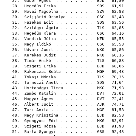
27.
Gábor Ágnes
. . . . . . . .
BJD
61,80
28.
Hegedüs Erika
. . . . . . .
SDS
61,91
29.
Novai Magdolna
. . . . . . .
SZV
62,88
30.
Szíjjártó Orsolya
. . . . .
OSC
63,48
31.
Fazekas Edit
. . . . . . . .
SDS
63,56
32.
Szilágyi Ágota
. . . . . . .
TLS
63,85
33.
Hegedűs Klára
. . . . . . .
OSC
64,16
34.
Vandlik Júlia
. . . . . . .
KFK
65,55
35.
Nagy Ildikó
. . . . . . . .
OSC
65,58
36.
Udvari Judit
. . . . . . . .
NKO
65,86
37.
Kerekes Judit
. . . . . . .
NKO
66,16
38.
Tímár Anikó
. . . . . . . .
TLS
66,83
39.
Szigeti Erika
. . . . . . .
BJD
68,66
40.
Rakonczai Beáta
. . . . . .
MGF
69,43
41.
Tokaji Mónika
. . . . . . .
TLS
70,35
42.
Tarnóczi Anett
. . . . . . .
SDS
71,64
43.
Hortobágyi Tímea
. . . . . .
MKG
71,93
44.
Zámbó Katalin
. . . . . . .
DVT
72,01
45.
Magyar Ágnes
. . . . . . . .
DVT
72,41
46.
Albert Judit
. . . . . . . .
AJK
74,71
47.
Turi Anita
. . . . . . . . .
MGF
81,58
48.
Nagy Krisztina
. . . . . . .
BJD
82,58
49.
Gyöngyösi Edit
. . . . . . .
MKG
83,91
50.
Szigeti Rózsa
. . . . . . .
BJD
91,98
51.
Barla Gyöngyi
. . . . . . .
GSS
92,43