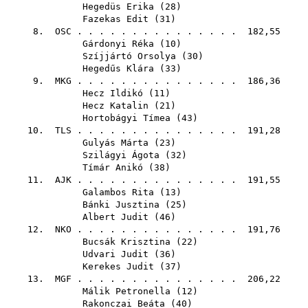
Hegedüs Erika
(
28
)
Fazekas Edit
(
31
)
8.
OSC
. . . . . . . . . . . . . . . 182,55
Gárdonyi Réka
(
10
)
Szíjjártó Orsolya
(
30
)
Hegedűs Klára
(
33
)
9.
MKG
. . . . . . . . . . . . . . . 186,36
Hecz Ildikó
(
11
)
Hecz Katalin
(
21
)
Hortobágyi Tímea
(
43
)
10.
TLS
. . . . . . . . . . . . . . . 191,28
Gulyás Márta
(
23
)
Szilágyi Ágota
(
32
)
Tímár Anikó
(
38
)
11.
AJK
. . . . . . . . . . . . . . . 191,55
Galambos Rita
(
13
)
Bánki Jusztina
(
25
)
Albert Judit
(
46
)
12.
NKO
. . . . . . . . . . . . . . . 191,76
Bucsák Krisztina
(
22
)
Udvari Judit
(
36
)
Kerekes Judit
(
37
)
13.
MGF
. . . . . . . . . . . . . . . 206,22
Málik Petronella
(
12
)
Rakonczai Beáta
(
40
)