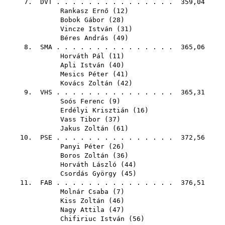
7.
DVT
. . . . . . . . . . . . . . . 359,04
Rankasz Ernő
(
12
)
Bobok Gábor
(
28
)
Vincze István
(
31
)
Béres András
(
49
)
8.
SMA
. . . . . . . . . . . . . . . 365,06
Horváth Pál
(
11
)
Apli István
(
40
)
Mesics Péter
(
41
)
Kovács Zoltán
(
42
)
9.
VHS
. . . . . . . . . . . . . . . 365,31
Soós Ferenc
(
9
)
Erdélyi Krisztián
(
16
)
Vass Tibor
(
37
)
Jakus Zoltán
(
61
)
10.
PSE
. . . . . . . . . . . . . . . 372,56
Panyi Péter
(
26
)
Boros Zoltán
(
36
)
Horváth László
(
44
)
Csordás György
(
45
)
11.
FAB
. . . . . . . . . . . . . . . 376,51
Molnár Csaba
(
7
)
Kiss Zoltán
(
46
)
Nagy Attila
(
47
)
Chifiriuc István
(
56
)