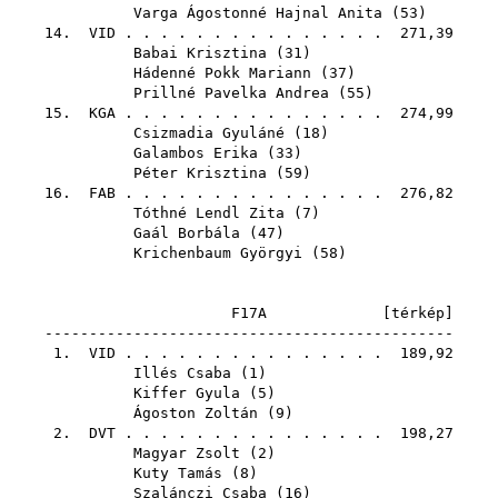
Varga Ágostonné Hajnal Anita
(
53
)
14.
VID
. . . . . . . . . . . . . . . 271,39
Babai Krisztina
(
31
)
Hádenné Pokk Mariann
(
37
)
Prillné Pavelka Andrea
(
55
)
15.
KGA
. . . . . . . . . . . . . . . 274,99
Csizmadia Gyuláné
(
18
)
Galambos Erika
(
33
)
Péter Krisztina
(
59
)
16.
FAB
. . . . . . . . . . . . . . . 276,82
Tóthné Lendl Zita
(
7
)
Gaál Borbála
(
47
)
Krichenbaum Györgyi
(
58
)
F17A [
térkép
]
----------------------------------------------
1.
VID
. . . . . . . . . . . . . . . 189,92
Illés Csaba
(
1
)
Kiffer Gyula
(
5
)
Ágoston Zoltán
(
9
)
2.
DVT
. . . . . . . . . . . . . . . 198,27
Magyar Zsolt
(
2
)
Kuty Tamás
(
8
)
Szalánczi Csaba
(
16
)