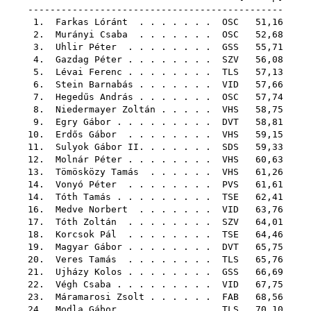
----------------------------------------------
1.
Farkas Lóránt
. . . . . . .
OSC
51,16
2.
Murányi Csaba
. . . . . . .
OSC
52,68
3.
Uhlir Péter
. . . . . . . .
GSS
55,71
4.
Gazdag Péter
. . . . . . . .
SZV
56,08
5.
Lévai Ferenc
. . . . . . . .
TLS
57,13
6.
Stein Barnabás
. . . . . . .
VID
57,66
7.
Hegedűs András
. . . . . . .
OSC
57,74
8.
Niedermayer Zoltán
. . . . .
VHS
58,75
9.
Egry Gábor
. . . . . . . . .
DVT
58,81
10.
Erdős Gábor
. . . . . . . .
VHS
59,15
11.
Sulyok Gábor II.
. . . . . .
SDS
59,33
12.
Molnár Péter
. . . . . . . .
VHS
60,63
13.
Tömösközy Tamás
. . . . . .
VHS
61,26
14.
Vonyó Péter
. . . . . . . .
PVS
61,61
14.
Tóth Tamás
. . . . . . . . .
TSE
62,41
16.
Medve Norbert
. . . . . . .
VID
63,76
17.
Tóth Zoltán
. . . . . . . .
SZV
64,01
18.
Korcsok Pál
. . . . . . . .
TSE
64,46
19.
Magyar Gábor
. . . . . . . .
DVT
65,75
20.
Veres Tamás
. . . . . . . .
TLS
65,76
21.
Ujházy Kolos
. . . . . . . .
GSS
66,69
22.
Végh Csaba
. . . . . . . . .
VID
67,75
23.
Máramarosi Zsolt
. . . . . .
FAB
68,56
24.
Modla Gábor
. . . . . . . .
TLS
70,10