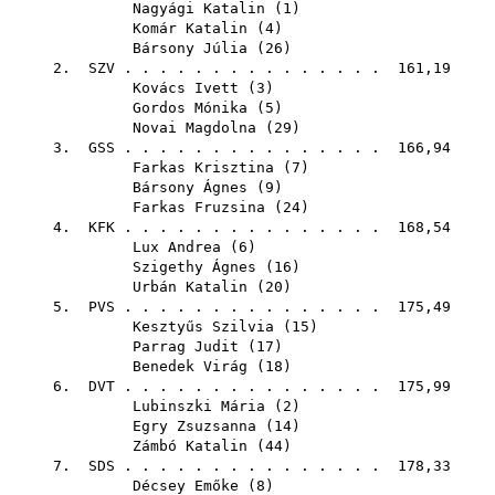
Nagyági Katalin
(
1
)
Komár Katalin
(
4
)
Bársony Júlia
(
26
)
2.
SZV
. . . . . . . . . . . . . . . 161,19
Kovács Ivett
(
3
)
Gordos Mónika
(
5
)
Novai Magdolna
(
29
)
3.
GSS
. . . . . . . . . . . . . . . 166,94
Farkas Krisztina
(
7
)
Bársony Ágnes
(
9
)
Farkas Fruzsina
(
24
)
4.
KFK
. . . . . . . . . . . . . . . 168,54
Lux Andrea
(
6
)
Szigethy Ágnes
(
16
)
Urbán Katalin
(
20
)
5.
PVS
. . . . . . . . . . . . . . . 175,49
Kesztyűs Szilvia
(
15
)
Parrag Judit
(
17
)
Benedek Virág
(
18
)
6.
DVT
. . . . . . . . . . . . . . . 175,99
Lubinszki Mária
(
2
)
Egry Zsuzsanna
(
14
)
Zámbó Katalin
(
44
)
7.
SDS
. . . . . . . . . . . . . . . 178,33
Décsey Emőke
(
8
)