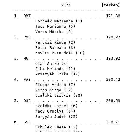
N17A [
térkép
]
----------------------------------------------
1.
DVT
. . . . . . . . . . . . . . . 171,36
Hornyák Marianna
(
1
)
Tusz Marianna
(
5
)
Veres Mónika
(
8
)
2.
PVS
. . . . . . . . . . . . . . . 178,27
Paróczi Kinga
(
2
)
Bótor Barbara
(
3
)
Kovács Bernadett
(
10
)
3.
MGF
. . . . . . . . . . . . . . . 193,92
Oláh Anikó
(
4
)
Fibi Melinda
(
11
)
Pristyák Erika
(
17
)
4.
FAB
. . . . . . . . . . . . . . . 200,42
Stupár Andrea
(
7
)
Veres Kinga
(
12
)
Szalóki Szilvia
(
20
)
5.
OSC
. . . . . . . . . . . . . . . 206,53
Szalóki Eszter
(
6
)
Nagy Orsolya
(
14
)
Sergyán Judit
(
25
)
6.
GSS
. . . . . . . . . . . . . . . 206,71
Schulek Emese
(
13
)