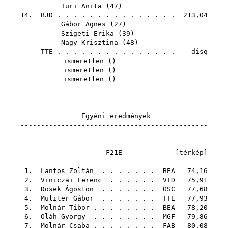
Turi Anita
(
47
)
14.
BJD
. . . . . . . . . . . . . . . 213,04
Gábor Ágnes
(
27
)
Szigeti Erika
(
39
)
Nagy Krisztina
(
48
)
TTE
. . . . . . . . . . . . . . . disq
ismeretlen ()
ismeretlen ()
ismeretlen ()
----------------------------------------------
Egyéni eredmények
----------------------------------------------
F21E [
térkép
]
----------------------------------------------
1.
Lantos Zoltán
. . . . . . .
BEA
74,16
2.
Viniczai Ferenc
. . . . . .
VID
75,91
3.
Dosek Ágoston
. . . . . . .
OSC
77,68
4.
Muliter Gábor
. . . . . . .
TTE
77,93
5.
Molnár Tibor
. . . . . . . .
BEA
78,20
6.
Oláh György
. . . . . . . .
MGF
79,86
7.
Molnár Csaba
. . . . . . . .
FAB
80,08