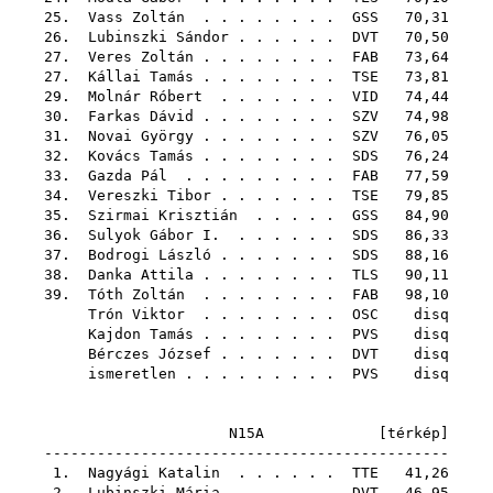
25.
Vass Zoltán
. . . . . . . .
GSS
70,31
26.
Lubinszki Sándor
. . . . . .
DVT
70,50
27.
Veres Zoltán
. . . . . . . .
FAB
73,64
27.
Kállai Tamás
. . . . . . . .
TSE
73,81
29.
Molnár Róbert
. . . . . . .
VID
74,44
30.
Farkas Dávid
. . . . . . . .
SZV
74,98
31.
Novai György
. . . . . . . .
SZV
76,05
32.
Kovács Tamás
. . . . . . . .
SDS
76,24
33.
Gazda Pál
. . . . . . . . .
FAB
77,59
34.
Vereszki Tibor
. . . . . . .
TSE
79,85
35.
Szirmai Krisztián
. . . . .
GSS
84,90
36.
Sulyok Gábor I.
. . . . . .
SDS
86,33
37.
Bodrogi László
. . . . . . .
SDS
88,16
38.
Danka Attila
. . . . . . . .
TLS
90,11
39.
Tóth Zoltán
. . . . . . . .
FAB
98,10
Trón Viktor
. . . . . . . .
OSC
disq
Kajdon Tamás
. . . . . . . .
PVS
disq
Bérczes József
. . . . . . .
DVT
disq
ismeretlen . . . . . . . . .
PVS
disq
N15A [
térkép
]
----------------------------------------------
1.
Nagyági Katalin
. . . . . .
TTE
41,26
2.
Lubinszki Mária
. . . . . .
DVT
46,95