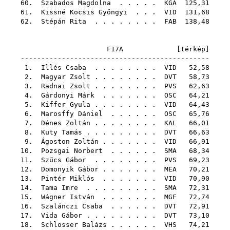
60.
Szabados Magdolna
. . . . .
KGA
125,31
61.
Kissné Kocsis Gyöngyi
. . .
VID
131,68
62.
Stépán Rita
. . . . . . . .
FAB
138,48
F17A [
térkép
]
----------------------------------------------
1.
Illés Csaba
. . . . . . . .
VID
52,58
2.
Magyar Zsolt
. . . . . . . .
DVT
58,73
3.
Radnai Zsolt
. . . . . . . .
PVS
62,63
4.
Gárdonyi Márk
. . . . . . .
OSC
64,21
5.
Kiffer Gyula
. . . . . . . .
VID
64,43
6.
Marosffy Dániel
. . . . . .
OSC
65,76
7.
Dénes Zoltán
. . . . . . . .
KAL
66,01
8.
Kuty Tamás
. . . . . . . . .
DVT
66,63
9.
Ágoston Zoltán
. . . . . . .
VID
66,91
10.
Pozsgai Norbert
. . . . . .
SMA
68,34
11.
Szűcs Gábor
. . . . . . . .
PVS
69,23
12.
Domonyik Gábor
. . . . . . .
MEA
70,21
13.
Pintér Miklós
. . . . . . .
VID
70,90
14.
Tama Imre
. . . . . . . . .
SMA
72,31
15.
Wágner István
. . . . . . .
MGF
72,74
16.
Szalánczi Csaba
. . . . . .
DVT
72,91
17.
Vida Gábor
. . . . . . . . .
DVT
73,10
18.
Schlosser Balázs
. . . . . .
VHS
74,21