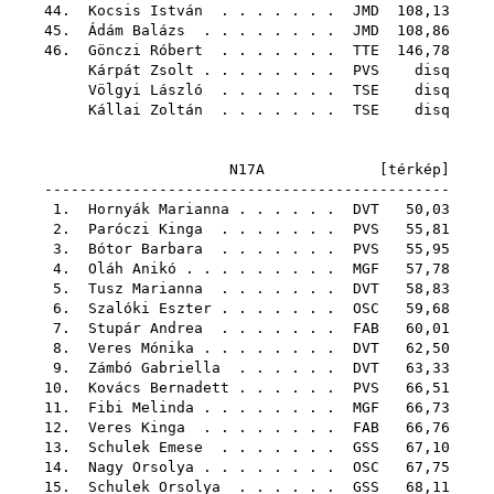
44.
Kocsis István
. . . . . . .
JMD
108,13
45.
Ádám Balázs
. . . . . . . .
JMD
108,86
46.
Gönczi Róbert
. . . . . . .
TTE
146,78
Kárpát Zsolt
. . . . . . . .
PVS
disq
Völgyi László
. . . . . . .
TSE
disq
Kállai Zoltán
. . . . . . .
TSE
disq
N17A [
térkép
]
----------------------------------------------
1.
Hornyák Marianna
. . . . . .
DVT
50,03
2.
Paróczi Kinga
. . . . . . .
PVS
55,81
3.
Bótor Barbara
. . . . . . .
PVS
55,95
4.
Oláh Anikó
. . . . . . . . .
MGF
57,78
5.
Tusz Marianna
. . . . . . .
DVT
58,83
6.
Szalóki Eszter
. . . . . . .
OSC
59,68
7.
Stupár Andrea
. . . . . . .
FAB
60,01
8.
Veres Mónika
. . . . . . . .
DVT
62,50
9.
Zámbó Gabriella
. . . . . .
DVT
63,33
10.
Kovács Bernadett
. . . . . .
PVS
66,51
11.
Fibi Melinda
. . . . . . . .
MGF
66,73
12.
Veres Kinga
. . . . . . . .
FAB
66,76
13.
Schulek Emese
. . . . . . .
GSS
67,10
14.
Nagy Orsolya
. . . . . . . .
OSC
67,75
15.
Schulek Orsolya
. . . . . .
GSS
68,11