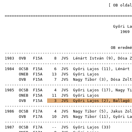
[
OB oldal
=====================================================
Győri
19
OB ere
-----------------------------------------------------
1983
OVB
F15A
8
JVS
Lénárt István
(
9
),
Dósa Z
-----------------------------------------------------
1984
OCSB
F15A
6
JVS
Győri Lajos (
11
),
Lénárt 
ONEB
F15A
13
JVS
Győ
OVB
F15A
7
JVS
Nagy Tibor
(
3
),
Dósa Zolt
-----------------------------------------------------
1985
OCSB
F15A
4
JVS
Győri Lajos (
17
),
Nagy Ti
ONEB
F15A
11
JVS
Győ
OVB
F15A
3
JVS
Győri Lajos (
2
),
Ballagó 
-----------------------------------------------------
1986
OCSB
F17A
4
JVS
Nagy Tibor
(
5
),
Jakus Zol
OVB
F17A
10
JVS
Nagy Tibor
(
11
), Győri La
-----------------------------------------------------
1987
OCSB
F17A
--
JVS
Győri Lajos
(
33