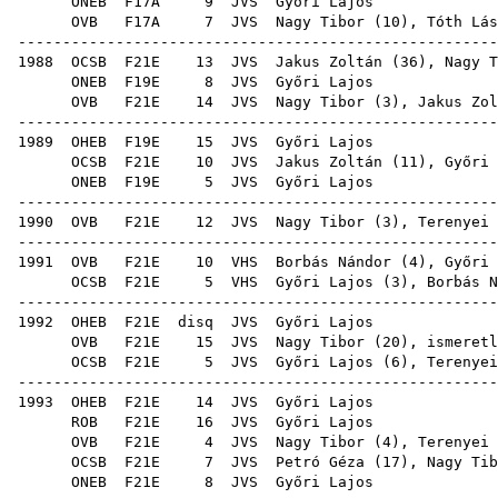
ONEB
F17A
9
JVS
Győ
OVB
F17A
7
JVS
Nagy Tibor
(
10
),
Tóth Lás
-----------------------------------------------------
1988
OCSB
F21E
13
JVS
Jakus Zoltán
(
36
),
Nagy T
ONEB
F19E
8
JVS
Győ
OVB
F21E
14
JVS
Nagy Tibor
(
3
),
Jakus Zol
-----------------------------------------------------
1989
OHEB
F19E
15
JVS
Győ
OCSB
F21E
10
JVS
Jakus Zoltán
(
11
), Győri 
ONEB
F19E
5
JVS
Győ
-----------------------------------------------------
1990
OVB
F21E
12
JVS
Nagy Tibor
(
3
),
Terenyei 
-----------------------------------------------------
1991
OVB
F21E
10
VHS
Borbás Nándor
(
4
), Győri 
OCSB
F21E
5
VHS
Győri Lajos (
3
),
Borbás N
-----------------------------------------------------
1992
OHEB
F21E
disq
JVS
Győ
OVB
F21E
15
JVS
Nagy Tibor
(
20
), ismeretl
OCSB
F21E
5
JVS
Győri Lajos (
6
),
Terenyei
-----------------------------------------------------
1993
OHEB
F21E
14
JVS
Győ
ROB
F21E
16
JVS
Győ
OVB
F21E
4
JVS
Nagy Tibor
(
4
),
Terenyei 
OCSB
F21E
7
JVS
Petró Géza
(
17
),
Nagy Tib
ONEB
F21E
8
JVS
Győ