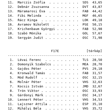
11.
Marczis Zsófia
. . . . . . . .
SDS
43,65
12.
Debnár Zsuzsanna
. . . . . . .
DVT
43,87
13.
Máramarosi Éva
. . . . . . . .
FAB
44,42
14.
Fibi Melinda
. . . . . . . . .
MGF
46,65
15.
Rácz Kinga
. . . . . . . . . .
LOK
49,18
16.
Avramov Nikolett
. . . . . . .
PSE
50,15
17.
Krichenbaum Györgyi
. . . . . .
FAB
52,98
18.
Szabó Mónika
. . . . . . . . .
GOL
57,67
19.
Sergyán Judit
. . . . . . . . .
OSC
71,98
F17E [
térkép
]
------------------------------------------------
1.
Lévai Ferenc
. . . . . . . . .
TLS
28,50
2.
Domonyik Szabolcs
. . . . . . .
MEA
28,70
3.
Gajdos Péter
. . . . . . . . .
PVS
29,18
4.
Kronwald Tamás
. . . . . . . .
FAB
31,57
5.
Mód Rudolf
. . . . . . . . . .
OSC
32,15
6.
Molnár Péter
. . . . . . . . .
VHS
32,63
7.
Kocsis István
. . . . . . . . .
JMD
32,67
8.
Trón Viktor
. . . . . . . . . .
OSC
33,93
9.
Gárdonyi Márk
. . . . . . . . .
OSC
34,17
10.
Lennert Péter
. . . . . . . . .
VHS
34,53
11.
Lajszner Attila
. . . . . . . .
ESP
35,10
12.
Mihályi Béla
. . . . . . . . .
VHS
35,72