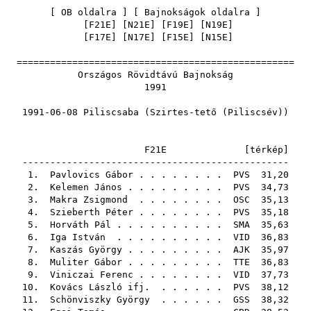
[
OB oldalra
] [
Bajnokságok oldalra
]
[
F21E
] [
N21E
] [
F19E
] [
N19E
]
[
F17E
] [
N17E
] [
F15E
] [
N15E
]
==================================================
Országos Rövidtávú Bajnokság
1991
1991-06-08 Piliscsaba (Szirtes-tető (Piliscsév))
F21E [
térkép
]
------------------------------------------------
1.
Pavlovics Gábor
. . . . . . . .
PVS
31,20
2.
Kelemen János
. . . . . . . . .
PVS
34,73
3.
Makra Zsigmond
. . . . . . . .
OSC
35,13
4.
Szieberth Péter
. . . . . . . .
PVS
35,18
5.
Horváth Pál
. . . . . . . . . .
SMA
35,63
6.
Iga István
. . . . . . . . . .
VID
36,83
7.
Kaszás György
. . . . . . . . .
AJK
35,97
8.
Muliter Gábor
. . . . . . . . .
TTE
36,83
9.
Viniczai Ferenc
. . . . . . . .
VID
37,73
10.
Kovács László ifj.
. . . . . .
PVS
38,12
11.
Schönviszky György
. . . . . .
GSS
38,32