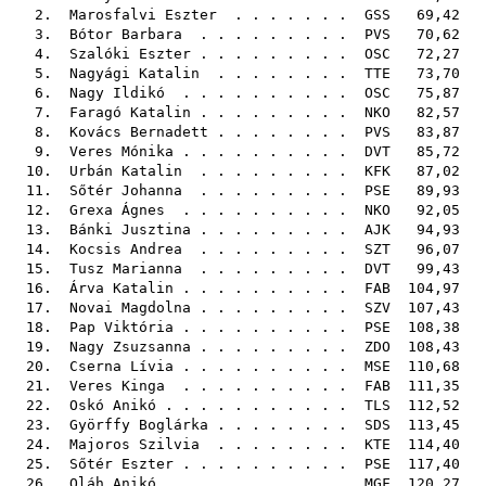
2.
Marosfalvi Eszter
. . . . . . .
GSS
69,42
3.
Bótor Barbara
. . . . . . . . .
PVS
70,62
4.
Szalóki Eszter
. . . . . . . . .
OSC
72,27
5.
Nagyági Katalin
. . . . . . . .
TTE
73,70
6.
Nagy Ildikó
. . . . . . . . . .
OSC
75,87
7.
Faragó Katalin
. . . . . . . . .
NKO
82,57
8.
Kovács Bernadett
. . . . . . . .
PVS
83,87
9.
Veres Mónika
. . . . . . . . . .
DVT
85,72
10.
Urbán Katalin
. . . . . . . . .
KFK
87,02
11.
Sőtér Johanna
. . . . . . . . .
PSE
89,93
12.
Grexa Ágnes
. . . . . . . . . .
NKO
92,05
13.
Bánki Jusztina
. . . . . . . . .
AJK
94,93
14.
Kocsis Andrea
. . . . . . . . .
SZT
96,07
15.
Tusz Marianna
. . . . . . . . .
DVT
99,43
16.
Árva Katalin
. . . . . . . . . .
FAB
104,97
17.
Novai Magdolna
. . . . . . . . .
SZV
107,43
18.
Pap Viktória
. . . . . . . . . .
PSE
108,38
19.
Nagy Zsuzsanna
. . . . . . . . .
ZDO
108,43
20.
Cserna Lívia
. . . . . . . . . .
MSE
110,68
21.
Veres Kinga
. . . . . . . . . .
FAB
111,35
22.
Oskó Anikó
. . . . . . . . . . .
TLS
112,52
23.
Györffy Boglárka
. . . . . . . .
SDS
113,45
24.
Majoros Szilvia
. . . . . . . .
KTE
114,40
25.
Sőtér Eszter
. . . . . . . . . .
PSE
117,40
26.
Oláh Anikó
. . . . . . . . . . .
MGF
120,27