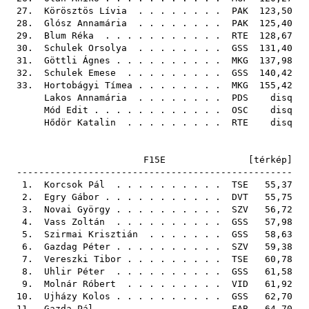
27.
Körösztös Lívia
. . . . . . . .
PAK
123,50
28.
Glósz Annamária
. . . . . . . .
PAK
125,40
29.
Blum Réka
. . . . . . . . . . .
RTE
128,67
30.
Schulek Orsolya
. . . . . . . .
GSS
131,40
31.
Göttli Ágnes
. . . . . . . . . .
MKG
137,98
32.
Schulek Emese
. . . . . . . . .
GSS
140,42
33.
Hortobágyi Tímea
. . . . . . . .
MKG
155,42
Lakos Annamária
. . . . . . . .
PDS
disq
Mód Edit
. . . . . . . . . . . .
OSC
disq
Hődör Katalin
. . . . . . . . .
RTE
disq
F15E [
térkép
]
--------------------------------------------------
1.
Korcsok Pál
. . . . . . . . . .
TSE
55,37
2.
Egry Gábor
. . . . . . . . . . .
DVT
55,75
3.
Novai György
. . . . . . . . . .
SZV
56,72
4.
Vass Zoltán
. . . . . . . . . .
GSS
57,98
5.
Szirmai Krisztián
. . . . . . .
GSS
58,63
6.
Gazdag Péter
. . . . . . . . . .
SZV
59,38
7.
Vereszki Tibor
. . . . . . . . .
TSE
60,78
8.
Uhlir Péter
. . . . . . . . . .
GSS
61,58
9.
Molnár Róbert
. . . . . . . . .
VID
61,92
10.
Ujházy Kolos
. . . . . . . . . .
GSS
62,70
11.
Gazda Pál
. . . . . . . . . . .
FAB
64,70