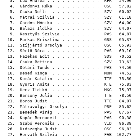
3.
Lux Andrea
. . . . . . . . . . .
KFK
54,90
4.
Gárdonyi Réka
. . . . . . . . .
OSC
57,82
5.
Csuka Dolli
. . . . . . . . . .
SZV
60,02
6.
Mátrai Szilvia
. . . . . . . . .
SZV
61,18
7.
Gordos Mónika
. . . . . . . . .
SZV
64,00
8.
Balázs Ildikó
. . . . . . . . .
SZV
64,07
9.
Kesztyűs Szilvia
. . . . . . . .
PVS
64,87
10.
Farkas Krisztina
. . . . . . . .
GSS
65,37
11.
Szíjjártó Orsolya
. . . . . . .
OSC
65,93
12.
Sértő Nóra
. . . . . . . . . . .
PVS
69,10
13.
Fazekas Edit
. . . . . . . . . .
SDS
70,52
14.
Csuka Bettina
. . . . . . . . .
SZV
73,63
15.
Détári Tünde
. . . . . . . . . .
PVS
74,50
16.
Deseő Kinga
. . . . . . . . . .
MOM
74,52
17.
Komár Katalin
. . . . . . . . .
TTE
75,50
18.
Gyuris Anita
. . . . . . . . . .
KTE
75,83
19.
Hecz Ildikó
. . . . . . . . . .
MKG
75,97
20.
Bársony Júlia
. . . . . . . . .
TTE
78,50
21.
Boros Judit
. . . . . . . . . .
TTE
84,07
22.
Mátravölgyi Orsolya
. . . . . .
PSE
85,62
23.
Benedek Virág
. . . . . . . . .
PVS
87,67
24.
Kopár Bernadett
. . . . . . . .
PVS
90,38
25.
Szabó Veronika
. . . . . . . . .
VID
96,38
26.
Diószeghy Judit
. . . . . . . .
OSC
96,83
27.
Horváth Szilvia
. . . . . . . .
FAB
102,77