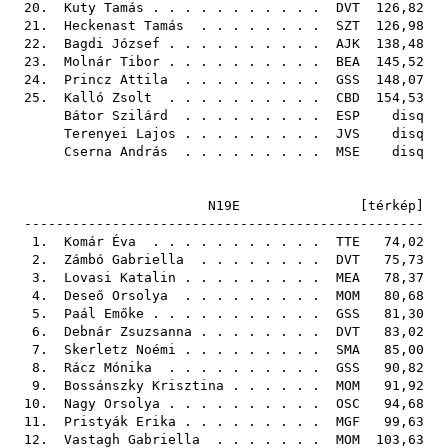
20.
Kuty Tamás
. . . . . . . . . . .
DVT
126,82
21.
Heckenast Tamás
. . . . . . . .
SZT
126,98
22.
Bagdi József
. . . . . . . . . .
AJK
138,48
23.
Molnár Tibor
. . . . . . . . . .
BEA
145,52
24.
Princz Attila
. . . . . . . . .
GSS
148,07
25.
Kalló Zsolt
. . . . . . . . . .
CBD
154,53
Bátor Szilárd
. . . . . . . . .
ESP
disq
Terenyei Lajos
. . . . . . . . .
JVS
disq
Cserna András
. . . . . . . . .
MSE
disq
N19E [
térkép
]
--------------------------------------------------
1.
Komár Éva
. . . . . . . . . . .
TTE
74,02
2.
Zámbó Gabriella
. . . . . . . .
DVT
75,73
3.
Lovasi Katalin
. . . . . . . . .
MEA
78,37
4.
Deseő Orsolya
. . . . . . . . .
MOM
80,68
5.
Paál Emőke
. . . . . . . . . . .
GSS
81,30
6.
Debnár Zsuzsanna
. . . . . . . .
DVT
83,02
7.
Skerletz Noémi
. . . . . . . . .
SMA
85,00
8.
Rácz Mónika
. . . . . . . . . .
GSS
90,82
9.
Bossánszky Krisztina
. . . . . .
MOM
91,92
10.
Nagy Orsolya
. . . . . . . . . .
OSC
94,68
11.
Pristyák Erika
. . . . . . . . .
MGF
99,63
12.
Vastagh Gabriella
. . . . . . .
MOM
103,63