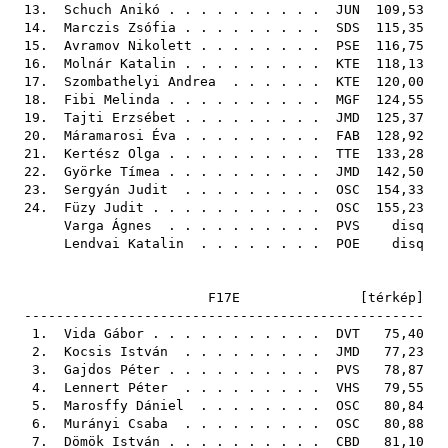
13.
Schuch Anikó
. . . . . . . . . .
JUN
109,53
14.
Marczis Zsófia
. . . . . . . . .
SDS
115,35
15.
Avramov Nikolett
. . . . . . . .
PSE
116,75
16.
Molnár Katalin
. . . . . . . . .
KTE
118,13
17.
Szombathelyi Andrea
. . . . . .
KTE
120,00
18.
Fibi Melinda
. . . . . . . . . .
MGF
124,55
19.
Tajti Erzsébet
. . . . . . . . .
JMD
125,37
20.
Máramarosi Éva
. . . . . . . . .
FAB
128,92
21.
Kertész Olga
. . . . . . . . . .
TTE
133,28
22.
Györke Tímea
. . . . . . . . . .
JMD
142,50
23.
Sergyán Judit
. . . . . . . . .
OSC
154,33
24.
Füzy Judit
. . . . . . . . . . .
OSC
155,23
Varga Ágnes
. . . . . . . . . .
PVS
disq
Lendvai Katalin
. . . . . . . .
POE
disq
F17E [
térkép
]
--------------------------------------------------
1.
Vida Gábor
. . . . . . . . . . .
DVT
75,40
2.
Kocsis István
. . . . . . . . .
JMD
77,23
3.
Gajdos Péter
. . . . . . . . . .
PVS
78,87
4.
Lennert Péter
. . . . . . . . .
VHS
79,55
5.
Marosffy Dániel
. . . . . . . .
OSC
80,84
6.
Murányi Csaba
. . . . . . . . .
OSC
80,88
7.
Dömök István
. . . . . . . . . .
CBD
81,10