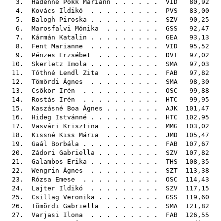
3.
Hádenné Pokk Mariann
. . . . . .
VID
80,92
4.
Kovács Ildikó
. . . . . . . . .
PVS
83,00
5.
Balogh Piroska
. . . . . . . . .
SZV
90,25
6.
Marosfalvi Mónika
. . . . . . .
GSS
92,47
7.
Kármán Katalin
. . . . . . . . .
GEA
93,13
8.
Fent Marianne
. . . . . . . . .
VID
95,52
9.
Pénzes Erzsébet
. . . . . . . .
DVT
97,02
10.
Skerletz Imola
. . . . . . . . .
SMA
97,03
11.
Tóthné Lendl Zita
. . . . . . .
FAB
97,82
12.
Tömördi Ágnes
. . . . . . . . .
SMA
98,30
13.
Csőkör Irén
. . . . . . . . . .
OSC
99,88
14.
Rostás Irén
. . . . . . . . . .
HTC
99,95
15.
Kaszásné Boa Ágnes
. . . . . . .
AJK
101,47
16.
Hideg Istvánné
. . . . . . . . .
HTC
102,95
17.
Vasvári Krisztina
. . . . . . .
MMG
103,02
18.
Kissné Kiss Mária
. . . . . . .
JMD
105,47
19.
Gaál Borbála
. . . . . . . . . .
FAB
107,67
20.
Zádori Gabriella
. . . . . . . .
SZV
107,82
21.
Galambos Erika
. . . . . . . . .
THS
108,35
22.
Wengrin Ágnes
. . . . . . . . .
SZT
113,38
23.
Rózsa Emese
. . . . . . . . . .
OSC
114,43
24.
Lajter Ildikó
. . . . . . . . .
SZV
117,15
25.
Csillag Veronika
. . . . . . . .
GSS
119,60
26.
Tömördi Gabriella
. . . . . . .
SMA
121,82
27.
Varjasi Ilona
. . . . . . . . .
FAB
126,55