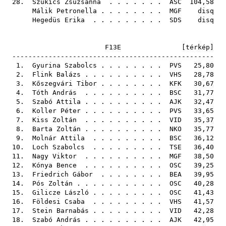
28.
Szukics Zsuzsanna
. . . . . . .
ASC
104,58
Málik Petronella
. . . . . . . .
MGF
disq
Hegedüs Erika
. . . . . . . . .
SDS
disq
F13E [
térkép
]
--------------------------------------------------
1.
Gyurina Szabolcs
. . . . . . . .
PVS
25,80
2.
Flink Balázs
. . . . . . . . . .
VHS
28,78
3.
Kőszegvári Tibor
. . . . . . . .
KFK
30,67
4.
Tóth András
. . . . . . . . . .
BSC
31,77
5.
Szabó Attila
. . . . . . . . . .
AJK
32,47
6.
Koller Péter
. . . . . . . . . .
PVS
33,65
7.
Kiss Zoltán
. . . . . . . . . .
VID
35,37
8.
Barta Zoltán
. . . . . . . . . .
NKO
35,77
9.
Molnár Attila
. . . . . . . . .
BSC
36,12
10.
Loch Szabolcs
. . . . . . . . .
TSE
36,40
11.
Nagy Viktor
. . . . . . . . . .
MGF
38,50
12.
Kónya Bence
. . . . . . . . . .
OSC
39,25
13.
Friedrich Gábor
. . . . . . . .
BEA
39,95
14.
Pós Zoltán
. . . . . . . . . . .
OSC
40,28
15.
Gilicze László
. . . . . . . . .
OSC
41,43
16.
Földesi Csaba
. . . . . . . . .
VHS
41,57
17.
Stein Barnabás
. . . . . . . . .
VID
42,28
18.
Szabó András
. . . . . . . . . .
AJK
42,95