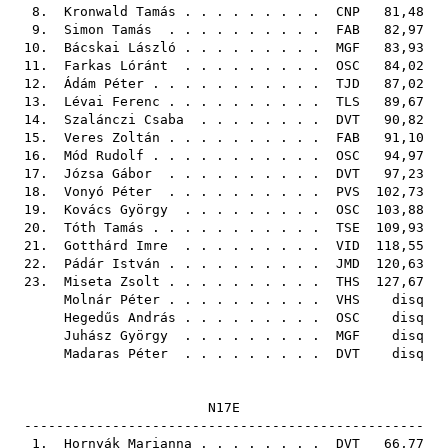
8.
Kronwald Tamás
. . . . . . . . .
CNP
81,48
9.
Simon Tamás
. . . . . . . . . .
FAB
82,97
10.
Bácskai László
. . . . . . . . .
MGF
83,93
11.
Farkas Lóránt
. . . . . . . . .
OSC
84,02
12.
Ádám Péter
. . . . . . . . . . .
TJD
87,02
13.
Lévai Ferenc
. . . . . . . . . .
TLS
89,67
14.
Szalánczi Csaba
. . . . . . . .
DVT
90,82
15.
Veres Zoltán
. . . . . . . . . .
FAB
91,10
16.
Mód Rudolf
. . . . . . . . . . .
OSC
94,97
17.
Józsa Gábor
. . . . . . . . . .
DVT
97,23
18.
Vonyó Péter
. . . . . . . . . .
PVS
102,73
19.
Kovács György
. . . . . . . . .
OSC
103,88
20.
Tóth Tamás
. . . . . . . . . . .
TSE
109,93
21.
Gotthárd Imre
. . . . . . . . .
VID
118,55
22.
Pádár István
. . . . . . . . . .
JMD
120,63
23.
Miseta Zsolt
. . . . . . . . . .
THS
127,67
Molnár Péter
. . . . . . . . . .
VHS
disq
Hegedűs András
. . . . . . . . .
OSC
disq
Juhász György
. . . . . . . . .
MGF
disq
Madaras Péter
. . . . . . . . .
DVT
disq
N17E
--------------------------------------------------
1.
Hornyák Marianna
. . . . . . . .
DVT
66,77