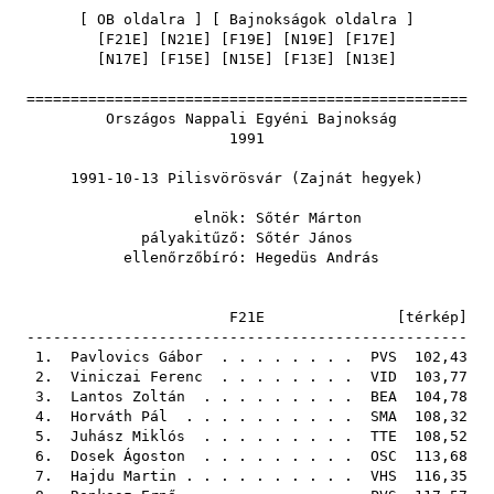
[
OB oldalra
] [
Bajnokságok oldalra
]
[
F21E
] [
N21E
] [
F19E
] [
N19E
] [
F17E
]
[
N17E
] [
F15E
] [
N15E
] [
F13E
] [
N13E
]
==================================================
Országos Nappali Egyéni Bajnokság
1991
1991-10-13 Pilisvörösvár (Zajnát hegyek)
elnök:
Sőtér Márton
pályakitűző:
Sőtér János
ellenőrzőbíró:
Hegedüs András
F21E [
térkép
]
--------------------------------------------------
1.
Pavlovics Gábor
. . . . . . . .
PVS
102,43
2.
Viniczai Ferenc
. . . . . . . .
VID
103,77
3.
Lantos Zoltán
. . . . . . . . .
BEA
104,78
4.
Horváth Pál
. . . . . . . . . .
SMA
108,32
5.
Juhász Miklós
. . . . . . . . .
TTE
108,52
6.
Dosek Ágoston
. . . . . . . . .
OSC
113,68
7.
Hajdu Martin
. . . . . . . . . .
VHS
116,35