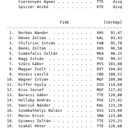
Cseresnyés Ágnes
. . . . . . . .
TTE
disq
Spiczer Anikó
. . . . . . . . .
KTE
disq
F19E [
térkép
]
--------------------------------------------------
1.
Borbás Nándor
. . . . . . . . .
VHS
91,47
2.
Dénes Zoltán
. . . . . . . . . .
KAL
93,43
3.
Chifiriuc István
. . . . . . . .
FAB
95,78
4.
Bánki Zoltán
. . . . . . . . . .
VHS
96,58
5.
Siménfalvi Zoltán
. . . . . . .
MEA
98,25
6.
Nagy István
. . . . . . . . . .
TSE
99,37
7.
Szűcs Gábor
. . . . . . . . . .
PVS
101,08
8.
Magyar Zsolt
. . . . . . . . . .
DVT
104,83
9.
Kovács László
. . . . . . . . .
CBD
108,52
10.
Wágner István
. . . . . . . . .
MGF
109,08
11.
Kiffer Gyula
. . . . . . . . . .
VID
114,68
12.
Kiss József
. . . . . . . . . .
MGF
117,42
13.
Baracsi Gábor
. . . . . . . . .
TTE
120,88
14.
Holluby András
. . . . . . . . .
PSE
121,42
15.
Vancsik Nándor
. . . . . . . . .
KAL
123,28
16.
Szombathelyi Balázs
. . . . . .
GSS
123,60
17.
Maros Ervin
. . . . . . . . . .
SMA
123,88
18.
Gyimesi Zoltán
. . . . . . . . .
TTE
125,23
19.
Szakál Péter
. . . . . . . . . .
TTE
126,68