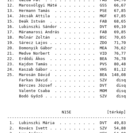
12.
Marosvölgyi Máté
. . . . . . . .
GSS
66,67
13.
Hermann Tamás
. . . . . . . . .
PSE
67,85
14.
Jécsák Attila
. . . . . . . . .
MGF
67,85
15.
Deák István
. . . . . . . . . .
FAB
68,65
16.
Lubinszki Sándor
. . . . . . . .
DVT
69,10
17.
Máramarosi András
. . . . . . .
FAB
69,85
18.
Molnár Zoltán
. . . . . . . . .
BSC
70,65
19.
Sárecz Lajos
. . . . . . . . . .
ZDO
71,70
20.
Domonyik Gábor
. . . . . . . . .
MEA
76,62
21.
Medve Norbert
. . . . . . . . .
VID
76,77
22.
Erdődi Ákos
. . . . . . . . . .
BEA
76,78
23.
Kajdon Tamás
. . . . . . . . . .
PVS
80,48
24.
Kaszab Gábor
. . . . . . . . . .
VHS
81,12
25.
Marosán Dávid
. . . . . . . . .
BEA
148,08
Farkas Dávid
. . . . . . . . . .
SZV
disq
Bérczes József
. . . . . . . . .
DVT
disq
Valente Csaba
. . . . . . . . .
MOM
disq
Bodó Győző
. . . . . . . . . . .
SZV
disq
N15E [
térkép
]
--------------------------------------------------
1.
Lubinszki Mária
. . . . . . . .
DVT
49,83
2.
Kovács Ivett
. . . . . . . . . .
SZV
54,88