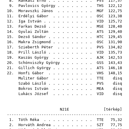
8.
Rankasz Ernő
. . . . . . . . . .
PVS
117,57
9.
Pavlovics György
. . . . . . . .
THS
122,12
10.
Moravszki János
. . . . . . . .
MGF
122,75
11.
Erdélyi Gábor
. . . . . . . . .
OSC
123,38
12.
Iga István
. . . . . . . . . . .
VID
125,72
13.
Farkas Dezső
. . . . . . . . . .
MSE
128,40
14.
Gyulai Zoltán
. . . . . . . . .
ATS
129,40
15.
Dezső Sándor
. . . . . . . . . .
HTC
129,45
16.
Makra Zsigmond
. . . . . . . . .
OSC
131,90
17.
Szieberth Péter
. . . . . . . .
PVS
134,82
18.
Prill László
. . . . . . . . . .
VID
135,73
19.
Kaszás György
. . . . . . . . .
AJK
142,53
20.
Schönviszky György
. . . . . . .
GSS
143,43
21.
Gillich György
. . . . . . . . .
ATS
146,18
22.
Honfi Gábor
. . . . . . . . . .
VHS
148,15
Muliter Gábor
. . . . . . . . .
TTE
disq
Szabó László
. . . . . . . . . .
PVS
disq
Bokros István
. . . . . . . . .
MEA
disq
Lukács József
. . . . . . . . .
VID
disq
N21E [
térkép
]
--------------------------------------------------
1.
Tóth Réka
. . . . . . . . . . .
TTE
75,32
2.
Horváth Andrea
. . . . . . . . .
SZT
77,75