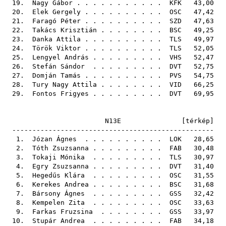
19.
Nagy Gábor
. . . . . . . . . . .
KFK
43,00
20.
Elek Gergely
. . . . . . . . . .
OSC
47,42
21.
Faragó Péter
. . . . . . . . . .
SZD
47,63
22.
Takács Krisztián
. . . . . . . .
BSC
49,25
23.
Danka Attila
. . . . . . . . . .
TLS
49,97
24.
Török Viktor
. . . . . . . . . .
TLS
52,05
25.
Lengyel András
. . . . . . . . .
VHS
52,47
26.
Stefán Sándor
. . . . . . . . .
DVT
52,75
27.
Domján Tamás
. . . . . . . . . .
PVS
54,75
28.
Tury Nagy Attila
. . . . . . . .
VID
66,25
29.
Fontos Frigyes
. . . . . . . . .
DVT
69,95
N13E [
térkép
]
--------------------------------------------------
1.
Józan Ágnes
. . . . . . . . . .
LOK
28,65
2.
Tóth Zsuzsanna
. . . . . . . . .
FAB
30,48
3.
Tokaji Mónika
. . . . . . . . .
TLS
30,97
4.
Egry Zsuzsanna
. . . . . . . . .
DVT
31,40
5.
Hegedűs Klára
. . . . . . . . .
OSC
31,55
6.
Kerekes Andrea
. . . . . . . . .
BSC
31,68
7.
Bársony Ágnes
. . . . . . . . .
GSS
32,42
8.
Kempelen Zita
. . . . . . . . .
OSC
33,63
9.
Farkas Fruzsina
. . . . . . . .
GSS
33,97
10.
Stupár Andrea
. . . . . . . . .
FAB
34,18