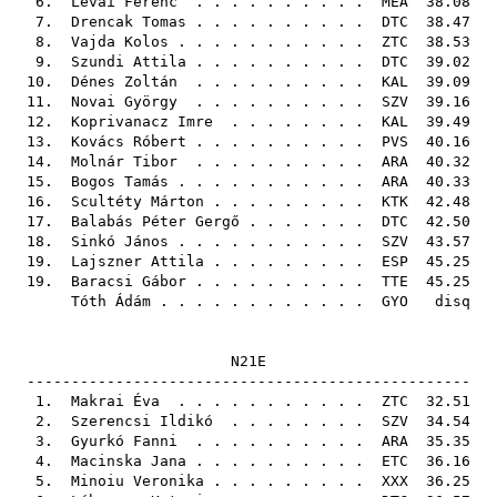
6.
Lévai Ferenc
. . . . . . . . . .
MEA
38.08
7.
Drencak Tomas
. . . . . . . . . .
DTC
38.47
8.
Vajda Kolos
. . . . . . . . . . .
ZTC
38.53
9.
Szundi Attila
. . . . . . . . . .
DTC
39.02
10.
Dénes Zoltán
. . . . . . . . . .
KAL
39.09
11.
Novai György
. . . . . . . . . .
SZV
39.16
12.
Koprivanacz Imre
. . . . . . . .
KAL
39.49
13.
Kovács Róbert
. . . . . . . . . .
PVS
40.16
14.
Molnár Tibor
. . . . . . . . . .
ARA
40.32
15.
Bogos Tamás
. . . . . . . . . . .
ARA
40.33
16.
Scultéty Márton
. . . . . . . . .
KTK
42.48
17.
Balabás Péter Gergő
. . . . . . .
DTC
42.50
18.
Sinkó János
. . . . . . . . . . .
SZV
43.57
19.
Lajszner Attila
. . . . . . . . .
ESP
45.25
19.
Baracsi Gábor
. . . . . . . . . .
TTE
45.25
Tóth Ádám
. . . . . . . . . . . .
GYO
disq
N21E
--------------------------------------------------
1.
Makrai Éva
. . . . . . . . . . .
ZTC
32.51
2.
Szerencsi Ildikó
. . . . . . . .
SZV
34.54
3.
Gyurkó Fanni
. . . . . . . . . .
ARA
35.35
4.
Macinska Jana
. . . . . . . . . .
ETC
36.16
5.
Minoiu Veronika
. . . . . . . . .
XXX
36.25