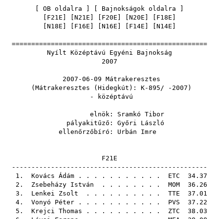
[
OB oldalra
] [
Bajnokságok oldalra
]
[
F21E
] [
N21E
] [
F20E
] [
N20E
] [
F18E
]
[
N18E
] [
F16E
] [
N16E
] [
F14E
] [
N14E
]
==================================================
Nyílt Középtávú Egyéni Bajnokság
2007
2007-06-09 Mátrakeresztes
(Mátrakeresztes (Hidegkút): K-895/ -2007)
- középtávú
elnök:
Sramkó Tibor
pályakitűző:
Győri László
ellenőrzőbíró:
Urbán Imre
F21E
--------------------------------------------------
1.
Kovács Ádám
. . . . . . . . . . .
ETC
34.37
2.
Zsebeházy István
. . . . . . . .
MOM
36.26
3.
Lenkei Zsolt
. . . . . . . . . .
TTE
37.01
4.
Vonyó Péter
. . . . . . . . . . .
PVS
37.22
5.
Krejci Thomas
. . . . . . . . . .
ZTC
38.03