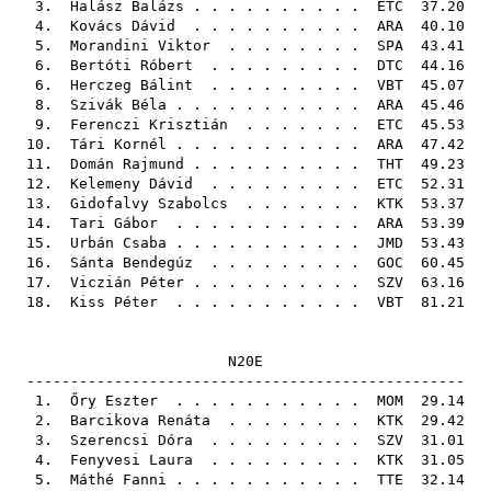
3.
Halász Balázs
. . . . . . . . . .
ETC
37.20
4.
Kovács Dávid
. . . . . . . . . .
ARA
40.10
5.
Morandini Viktor
. . . . . . . .
SPA
43.41
6.
Bertóti Róbert
. . . . . . . . .
DTC
44.16
6.
Herczeg Bálint
. . . . . . . . .
VBT
45.07
8.
Szivák Béla
. . . . . . . . . . .
ARA
45.46
9.
Ferenczi Krisztián
. . . . . . .
ETC
45.53
10.
Tári Kornél
. . . . . . . . . . .
ARA
47.42
11.
Domán Rajmund
. . . . . . . . . .
THT
49.23
12.
Kelemeny Dávid
. . . . . . . . .
ETC
52.31
13.
Gidofalvy Szabolcs
. . . . . . .
KTK
53.37
14.
Tari Gábor
. . . . . . . . . . .
ARA
53.39
15.
Urbán Csaba
. . . . . . . . . . .
JMD
53.43
16.
Sánta Bendegúz
. . . . . . . . .
GOC
60.45
17.
Viczián Péter
. . . . . . . . . .
SZV
63.16
18.
Kiss Péter
. . . . . . . . . . .
VBT
81.21
N20E
--------------------------------------------------
1.
Őry Eszter
. . . . . . . . . . .
MOM
29.14
2.
Barcikova Renáta
. . . . . . . .
KTK
29.42
3.
Szerencsi Dóra
. . . . . . . . .
SZV
31.01
4.
Fenyvesi Laura
. . . . . . . . .
KTK
31.05
5.
Máthé Fanni
. . . . . . . . . . .
TTE
32.14