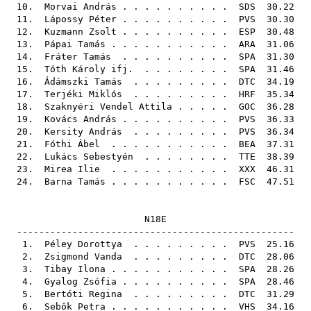
10.
Morvai András
. . . . . . . . . .
SDS
30.22
11.
Lápossy Péter
. . . . . . . . . .
PVS
30.30
12.
Kuzmann Zsolt
. . . . . . . . . .
ESP
30.48
13.
Pápai Tamás
. . . . . . . . . . .
ARA
31.06
14.
Fráter Tamás
. . . . . . . . . .
SPA
31.30
15.
Tóth Károly ifj.
. . . . . . . .
SPA
31.46
16.
Ádámszki Tamás
. . . . . . . . .
DTC
34.19
17.
Terjéki Miklós
. . . . . . . . .
HRF
35.34
18.
Szaknyéri Vendel Attila
. . . . .
GOC
36.28
19.
Kovács András
. . . . . . . . . .
PVS
36.33
20.
Kersity András
. . . . . . . . .
PVS
36.34
21.
Fóthi Ábel
. . . . . . . . . . .
BEA
37.31
22.
Lukács Sebestyén
. . . . . . . .
TTE
38.39
23.
Mirea Ilie
. . . . . . . . . . .
XXX
46.31
24.
Barna Tamás
. . . . . . . . . . .
FSC
47.51
N18E
--------------------------------------------------
1.
Péley Dorottya
. . . . . . . . .
PVS
25.16
2.
Zsigmond Vanda
. . . . . . . . .
DTC
28.06
3.
Tibay Ilona
. . . . . . . . . . .
SPA
28.26
4.
Gyalog Zsófia
. . . . . . . . . .
SPA
28.46
5.
Bertóti Regina
. . . . . . . . .
DTC
31.29
6.
Sebők Petra
. . . . . . . . . . .
VHS
34.16