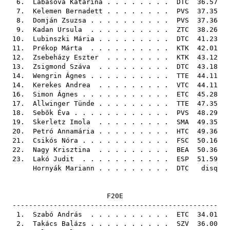
6.
Lábasova Katarina
. . . . . . . .
DTC
36.57
7.
Kelemen Bernadett
. . . . . . . .
PVS
37.35
8.
Domján Zsuzsa
. . . . . . . . . .
PVS
37.36
9.
Kadan Ursula
. . . . . . . . . .
ZTC
38.26
10.
Lubinszki Mária
. . . . . . . . .
DTC
41.23
11.
Prékop Márta
. . . . . . . . . .
KTK
42.01
12.
Zsebeházy Eszter
. . . . . . . .
KTK
43.12
13.
Zsigmond Száva
. . . . . . . . .
DTC
43.18
14.
Wengrin Ágnes
. . . . . . . . . .
TTE
44.11
14.
Kerekes Andrea
. . . . . . . . .
VTC
44.11
16.
Simon Ágnes
. . . . . . . . . . .
ETC
45.28
17.
Allwinger Tünde
. . . . . . . . .
TTE
47.35
18.
Sebők Éva
. . . . . . . . . . . .
PVS
48.29
19.
Skerletz Imola
. . . . . . . . .
SMA
49.35
20.
Petró Annamária
. . . . . . . . .
HTC
49.36
21.
Csikós Nóra
. . . . . . . . . . .
FSC
50.16
22.
Nagy Krisztina
. . . . . . . . .
BEA
50.36
23.
Lakó Judit
. . . . . . . . . . .
ESP
51.59
Hornyák Mariann
. . . . . . . . .
DTC
disq
F20E
--------------------------------------------------
1.
Szabó András
. . . . . . . . . .
ETC
34.01
2.
Takács Balázs
. . . . . . . . . .
SZV
36.00