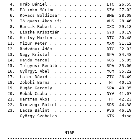
4.
Hráb Dániel
. . . . . . . . . . .
ETC
26.55
5.
Pálinkó Márton
. . . . . . . . .
SZV
27.02
6.
Kovács Boldizsár
. . . . . . . .
BME
28.08
7.
Tölgyesi Ákos ifj.
. . . . . . .
VHS
28.46
8.
Barcik Róbert
. . . . . . . . . .
XXX
29.18
9.
Liszka Krisztián
. . . . . . . .
GYO
30.19
10.
Hoitsy Márton
. . . . . . . . . .
DTC
30.48
11.
Mizur Peter
. . . . . . . . . . .
XXX
31.12
12.
Radványi Ádám
. . . . . . . . . .
DTC
32.03
13.
Nagy Kristóf
. . . . . . . . . .
SPA
34.48
14.
Hajdu Marcel
. . . . . . . . . .
KOS
35.05
15.
Tölgyesi Renátó
. . . . . . . . .
SPA
35.06
16.
Györgyi Ábel
. . . . . . . . . .
MOM
35.22
17.
Lafer Dávid
. . . . . . . . . . .
ZTC
36.49
18.
Zoboki Barna
. . . . . . . . . .
THT
40.13
19.
Bugár Gergely
. . . . . . . . . .
SPA
40.35
20.
Rebák Csaba
. . . . . . . . . . .
NYV
41.07
21.
Hartman Ákos
. . . . . . . . . .
THT
42.23
22.
Diószegi Bálint
. . . . . . . . .
SDS
44.38
23.
Lacza Bálint
. . . . . . . . . .
PVS
46.19
György Szabolcs
. . . . . . . . .
KTK
disq
N16E
--------------------------------------------------