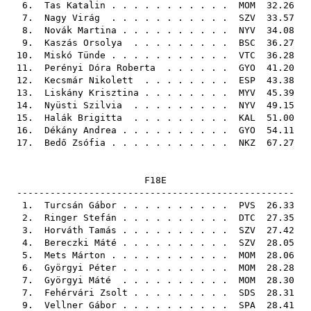
6.
Tas Katalin
. . . . . . . . . . .
MOM
32.26
7.
Nagy Virág
. . . . . . . . . . .
SZV
33.57
8.
Novák Martina
. . . . . . . . . .
NYV
34.08
9.
Kaszás Orsolya
. . . . . . . . .
BSC
36.27
10.
Miskó Tünde
. . . . . . . . . . .
VTC
36.28
11.
Perényi Dóra Roberta
. . . . . .
GYO
41.20
12.
Kecsmár Nikolett
. . . . . . . .
ESP
43.38
13.
Liskány Krisztina
. . . . . . . .
MYV
45.39
14.
Nyüsti Szilvia
. . . . . . . . .
NYV
49.15
15.
Halák Brigitta
. . . . . . . . .
KAL
51.00
16.
Dékány Andrea
. . . . . . . . . .
GYO
54.11
17.
Bedő Zsófia
. . . . . . . . . . .
NKZ
67.27
F18E
--------------------------------------------------
1.
Turcsán Gábor
. . . . . . . . . .
PVS
26.33
2.
Ringer Stefán
. . . . . . . . . .
DTC
27.35
3.
Horváth Tamás
. . . . . . . . . .
SZV
27.42
4.
Bereczki Máté
. . . . . . . . . .
SZV
28.05
5.
Mets Márton
. . . . . . . . . . .
MOM
28.06
6.
Györgyi Péter
. . . . . . . . . .
MOM
28.28
7.
Györgyi Máté
. . . . . . . . . .
MOM
28.30
7.
Fehérvári Zsolt
. . . . . . . . .
SDS
28.31
9.
Vellner Gábor
. . . . . . . . . .
SPA
28.41