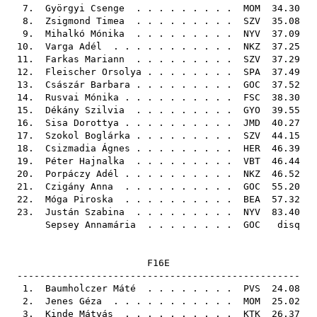
7.
Györgyi Csenge
. . . . . . . . .
MOM
34.30
8.
Zsigmond Timea
. . . . . . . . .
SZV
35.08
9.
Mihalkó Mónika
. . . . . . . . .
NYV
37.09
10.
Varga Adél
. . . . . . . . . . .
NKZ
37.25
11.
Farkas Mariann
. . . . . . . . .
SZV
37.29
12.
Fleischer Orsolya
. . . . . . . .
SPA
37.49
13.
Császár Barbara
. . . . . . . . .
GOC
37.52
14.
Rusvai Mónika
. . . . . . . . . .
FSC
38.30
15.
Dékány Szilvia
. . . . . . . . .
GYO
39.55
16.
Sisa Dorottya
. . . . . . . . . .
JMD
40.27
17.
Szokol Boglárka
. . . . . . . . .
SZV
44.15
18.
Csizmadia Ágnes
. . . . . . . . .
HER
46.39
19.
Péter Hajnalka
. . . . . . . . .
VBT
46.44
20.
Porpáczy Adél
. . . . . . . . . .
NKZ
46.52
21.
Czigány Anna
. . . . . . . . . .
GOC
55.20
22.
Móga Piroska
. . . . . . . . . .
BEA
57.32
23.
Justán Szabina
. . . . . . . . .
NYV
83.40
Sepsey Annamária
. . . . . . . .
GOC
disq
F16E
--------------------------------------------------
1.
Baumholczer Máté
. . . . . . . .
PVS
24.08
2.
Jenes Géza
. . . . . . . . . . .
MOM
25.02
3.
Kinde Mátyás
. . . . . . . . . .
KTK
26.37