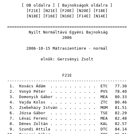
[
OB oldalra
] [
Bajnokságok oldalra
]
[
F21E
] [
N21E
] [
F20E
] [
N20E
] [
F18E
]
[
N18E
] [
F16E
] [
N16E
] [
F14E
] [
N14E
]
==================================================
Nyílt Normáltávú Egyéni Bajnokság
2006
2006-10-15 Mátraszentimre - normál
elnök:
Gerzsényi Zsolt
F21E
--------------------------------------------------
1.
Kovács Ádám
. . . . . . . . . .
ETC
77.30
2.
Vonyó Péter
. . . . . . . . . .
PVS
78.40
3.
Domonyik Gábor
. . . . . . . . .
MEA
80.33
4.
Vajda Kolos
. . . . . . . . . .
ZTC
80.46
5.
Zsebeházy István
. . . . . . . .
MOM
81.51
6.
Józsa Gábor
. . . . . . . . . .
TSE
82.29
7.
Lévai Ferenc
. . . . . . . . . .
MEA
82.48
8.
Dénes Zoltán
. . . . . . . . . .
KAL
82.57
9.
Szundi Attila
. . . . . . . . .
DTC
84.14