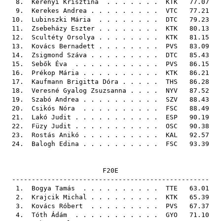
8.
Kerényi Krisztina
. . . . . . .
KTK
77.07
9.
Kerekes Andrea
. . . . . . . . .
VTC
77.21
10.
Lubinszki Mária
. . . . . . . .
DTC
79.23
11.
Zsebeházy Eszter
. . . . . . . .
KTK
80.13
12.
Scultéty Orsolya
. . . . . . . .
KTK
81.15
13.
Kovács Bernadett
. . . . . . . .
PVS
83.09
14.
Zsigmond Száva
. . . . . . . . .
DTC
85.43
15.
Sebők Éva
. . . . . . . . . . .
PVS
86.15
16.
Prékop Mária
. . . . . . . . . .
KTK
86.21
17.
Kaufmann Brigitta Dóra
. . . . .
THS
86.28
18.
Veresné Gyalog Zsuzsanna
. . . .
NYV
87.52
19.
Szabó Andrea
. . . . . . . . . .
SZV
88.43
20.
Csikós Nóra
. . . . . . . . . .
FSC
88.49
21.
Lakó Judit
. . . . . . . . . . .
ESP
90.19
22.
Füzy Judit
. . . . . . . . . . .
OSC
90.38
23.
Rostás Anikó
. . . . . . . . . .
KAL
92.57
24.
Balogh Edina
. . . . . . . . . .
FSC
93.39
F20E
--------------------------------------------------
1.
Bogya Tamás
. . . . . . . . . .
TTE
63.01
2.
Krajcik Michal
. . . . . . . . .
KTK
65.39
3.
Kovács Róbert
. . . . . . . . .
PVS
67.37
4.
Tóth Ádám
. . . . . . . . . . .
GYO
71.10