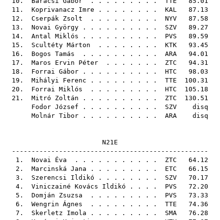
10.
Baracsi Gábor
. . . . . . . . .
TTE
85.01
11.
Koprivanacz Imre
. . . . . . . .
KAL
87.13
12.
Cserpák Zsolt
. . . . . . . . .
NYV
87.58
13.
Novai György
. . . . . . . . . .
SZV
89.27
14.
Antal Miklós
. . . . . . . . . .
PVS
89.59
15.
Scultéty Márton
. . . . . . . .
KTK
93.45
16.
Bogos Tamás
. . . . . . . . . .
ARA
94.01
17.
Maros Ervin Péter
. . . . . . .
ZTC
94.31
18.
Forrai Gábor
. . . . . . . . . .
HTC
98.03
19.
Mihályi Ferenc
. . . . . . . . .
TTE
100.31
20.
Forrai Miklós
. . . . . . . . .
HTC
105.18
21.
Mitró Zoltán
. . . . . . . . . .
ZTC
130.51
Fodor József
. . . . . . . . . .
SZV
disq
Molnár Tibor
. . . . . . . . . .
ARA
disq
N21E
--------------------------------------------------
1.
Novai Éva
. . . . . . . . . . .
ZTC
64.12
2.
Marcinská Jana
. . . . . . . . .
ETC
66.15
3.
Szerencsi Ildikó
. . . . . . . .
SZV
70.17
4.
Viniczainé Kovács Ildikó
. . . .
PVS
72.20
5.
Domján Zsuzsa
. . . . . . . . .
PVS
73.33
6.
Wengrin Ágnes
. . . . . . . . .
TTE
74.36
7.
Skerletz Imola
. . . . . . . . .
SMA
76.28