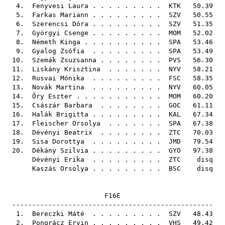
4.
Fenyvesi Laura
. . . . . . . . .
KTK
50.39
5.
Farkas Mariann
. . . . . . . . .
SZV
50.55
6.
Szerencsi Dóra
. . . . . . . . .
SZV
51.35
7.
Györgyi Csenge
. . . . . . . . .
MOM
52.02
8.
Németh Kinga
. . . . . . . . . .
SPA
53.46
9.
Gyalog Zsófia
. . . . . . . . .
SPA
53.49
10.
Szemák Zsuzsanna
. . . . . . . .
PVS
56.30
11.
Liskány Krisztina
. . . . . . .
NYV
58.21
12.
Rusvai Mónika
. . . . . . . . .
FSC
58.35
13.
Novák Martina
. . . . . . . . .
NYV
60.05
14.
Őry Eszter
. . . . . . . . . . .
MOM
60.20
15.
Császár Barbara
. . . . . . . .
GOC
61.11
16.
Halák Brigitta
. . . . . . . . .
KAL
67.34
17.
Fleischer Orsolya
. . . . . . .
SPA
67.38
18.
Dévényi Beatrix
. . . . . . . .
ZTC
70.03
19.
Sisa Dorottya
. . . . . . . . .
JMD
79.54
20.
Dékány Szilvia
. . . . . . . . .
GYO
97.38
Dévényi Erika
. . . . . . . . .
ZTC
disq
Kaszás Orsolya
. . . . . . . . .
BSC
disq
F16E
--------------------------------------------------
1.
Bereczki Máté
. . . . . . . . .
SZV
48.43
2.
Pongrácz Ervin
. . . . . . . . .
VHS
49.42