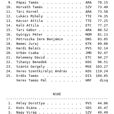
9.
Pápai Tamás
. . . . . . . . . .
ARA
70.15
10.
Horváth Tamás
. . . . . . . . .
SZV
73.40
11.
Tári Kornél
. . . . . . . . . .
ARA
73.58
12.
Lukács Mihály
. . . . . . . . .
TTE
74.35
13.
Kácsor Attila
. . . . . . . . .
TTE
77.25
14.
Kaló Attila
. . . . . . . . . .
ETC
77.27
15.
Tari Gábor
. . . . . . . . . . .
ARA
80.52
16.
Györgyi Péter
. . . . . . . . .
MOM
81.13
17.
Petruszka Imre Benjámin
. . . .
DNS
83.05
18.
Nemec Juraj
. . . . . . . . . .
KTK
89.00
19.
Hardi Balázs
. . . . . . . . . .
PVS
92.14
20.
Urbán Csaba
. . . . . . . . . .
JMD
92.47
21.
Kelemeny Dávid
. . . . . . . . .
ETC
94.27
22.
Tihanyi Benedek
. . . . . . . .
KOS
96.51
23.
Szántó Gergely
. . . . . . . . .
MSE
103.27
24.
Veres Szentkirályi András
. . .
KOS
119.24
25.
Erdős Tamás
. . . . . . . . . .
DIS
104.05
Veres Tamás Pál
. . . . . . . .
HRF
disq
N18E
--------------------------------------------------
1.
Péley Dorottya
. . . . . . . . .
PVS
44.06
2.
Koós Diána
. . . . . . . . . . .
SDS
45.47
3.
Nagy Virág
. . . . . . . . . . .
SZV
49.49