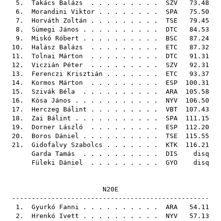
5.
Takács Balázs
. . . . . . . . .
SZV
73.48
6.
Morandini Viktor
. . . . . . . .
SPA
75.50
7.
Horváth Zoltán
. . . . . . . . .
TSE
79.45
8.
Sümegi János
. . . . . . . . . .
DTC
84.53
9.
Miskó Róbert
. . . . . . . . . .
BSC
87.24
10.
Halász Balázs
. . . . . . . . .
ETC
87.32
11.
Tolnai Márton
. . . . . . . . .
DTC
91.31
12.
Viczián Péter
. . . . . . . . .
SZV
92.31
13.
Ferenczi Krisztián
. . . . . . .
ETC
93.37
14.
Kormos Márton
. . . . . . . . .
ESP
100.31
15.
Szivák Béla
. . . . . . . . . .
ARA
105.58
16.
Kósa János
. . . . . . . . . . .
NYV
106.50
17.
Herczeg Bálint
. . . . . . . . .
VBT
107.43
18.
Zai Bálint
. . . . . . . . . . .
SPA
111.15
19.
Dorner László
. . . . . . . . .
ESP
112.20
20.
Boros Dániel
. . . . . . . . . .
TSE
115.55
21.
Gidofalvy Szabolcs
. . . . . . .
KTK
116.21
Garda Tamás
. . . . . . . . . .
DIS
disq
Füleki Dániel
. . . . . . . . .
GYO
disq
N20E
--------------------------------------------------
1.
Gyurkó Fanni
. . . . . . . . . .
ARA
54.11
2.
Hrenkó Ivett
. . . . . . . . . .
NYV
57.13