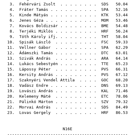
3.
Fehérvári Zsolt
. . . . . . . .
SDS
50.04
4.
Fráter Tamás
. . . . . . . . . .
SPA
52.16
5.
Kinde Mátyás
. . . . . . . . . .
KTK
53.44
6.
Jenes Géza
. . . . . . . . . . .
MOM
53.46
7.
Kovács Boldizsár
. . . . . . . .
BME
54.48
8.
Terjéki Miklós
. . . . . . . . .
HRF
56.24
9.
Tóth Károly ifj.
. . . . . . . .
THT
58.04
10.
Spisák László
. . . . . . . . .
FSC
59.33
11.
Vellner Gábor
. . . . . . . . .
SPA
62.29
12.
Ádámszki Tamás
. . . . . . . . .
DTC
63.01
13.
Szivák András
. . . . . . . . .
ARA
64.14
14.
Lukács Sebestyén
. . . . . . . .
TTE
65.23
15.
Lápossy Péter
. . . . . . . . .
PVS
66.31
16.
Kersity András
. . . . . . . . .
PVS
67.12
17.
Szaknyéri Vendel Attila
. . . .
GOC
68.20
18.
Vadász Endre
. . . . . . . . . .
DNS
69.13
19.
Lovászi András
. . . . . . . . .
KAL
71.46
20.
Kelemeny Máté
. . . . . . . . .
ETC
78.06
21.
Pálinkó Márton
. . . . . . . . .
SZV
79.32
22.
Morvai András
. . . . . . . . .
SDS
84.49
23.
Lovas Gergely
. . . . . . . . .
HRF
86.53
N16E
--------------------------------------------------