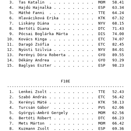
3.
Tas Katalin
. . . . . . . . . .
MOM
58.41
4.
Hajdú Hajnalka
. . . . . . . . .
ESP
63.34
5.
Máthé Fanni
. . . . . . . . . .
TTE
64.24
6.
Hlaváciková Erika
. . . . . . .
KTK
67.32
7.
Liskány Diána
. . . . . . . . .
NYV
68.15
8.
Bertóti Diana
. . . . . . . . .
DTC
71.43
9.
Pócsai Boglárka Márta
. . . . .
DIS
74.00
10.
Kovács Kinga
. . . . . . . . . .
ETC
74.07
11.
Daragó Zsófia
. . . . . . . . .
ETC
82.45
12.
Nyüsti Szilvia
. . . . . . . . .
NYV
84.01
13.
Perényi Dóra Roberta
. . . . . .
GYO
89.55
14.
Dékány Andrea
. . . . . . . . .
GYO
93.29
15.
Baglyas Eszter
. . . . . . . . .
ESP
98.23
F18E
--------------------------------------------------
1.
Lenkei Zsolt
. . . . . . . . . .
TTE
52.43
2.
Szabó András
. . . . . . . . . .
ETC
56.42
3.
Kerényi Máté
. . . . . . . . . .
KTK
58.13
4.
Turcsán Gábor
. . . . . . . . .
PVS
62.06
5.
Györgyi-Ambró Gergely
. . . . .
MOM
62.56
6.
Bertóti Róbert
. . . . . . . . .
DTC
66.23
7.
Mets Márton
. . . . . . . . . .
MOM
66.42
8.
Kuzmann Zsolt
. . . . . . . . .
ESP
69.36