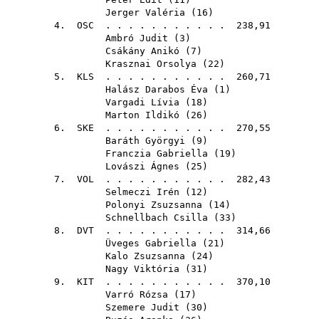
Jerger Valéria
(
16
)
4.
OSC
. . . . . . . . . . . 238,91
Ambró Judit
(
3
)
Csákány Anikó
(
7
)
Krasznai Orsolya
(
22
)
5.
KLS
. . . . . . . . . . . 260,71
Halász Darabos Éva
(
1
)
Vargadi Lívia
(
18
)
Marton Ildikó
(
26
)
6.
SKE
. . . . . . . . . . . 270,55
Baráth Györgyi
(
9
)
Franczia Gabriella
(
19
)
Lovászi Ágnes
(
25
)
7.
VOL
. . . . . . . . . . . 282,43
Selmeczi Irén
(
12
)
Polonyi Zsuzsanna
(
14
)
Schnellbach Csilla
(
33
)
8.
DVT
. . . . . . . . . . . 314,66
Üveges Gabriella
(
21
)
Kalo Zsuzsanna
(
24
)
Nagy Viktória
(
31
)
9.
KIT
. . . . . . . . . . . 370,10
Varró Rózsa
(
17
)
Szemere Judit
(
30
)