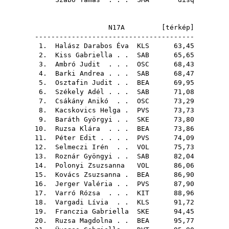
N17A [
térkép
]
---------------------------------------
1.
Halász Darabos Éva
KLS
63,45
2.
Kiss Gabriella
. .
SAB
65,65
3.
Ambró Judit
. . .
OSC
68,43
4.
Barki Andrea
. . .
SAB
68,47
5.
Osztafin Judit
. .
BEA
69,95
6.
Székely Adél
. . .
SAB
71,08
7.
Csákány Anikó
. .
OSC
73,29
8.
Kacskovics Helga
.
PVS
73,73
9.
Baráth Györgyi
. .
SKE
73,80
10.
Ruzsa Klára
. . .
BEA
73,86
11.
Péter Edit
. . . .
PVS
74,09
12.
Selmeczi Irén
. .
VOL
75,73
13.
Roznár Gyöngyi
. .
SAB
82,04
14.
Polonyi Zsuzsanna
VOL
86,06
15.
Kovács Zsuzsanna
.
BEA
86,90
16.
Jerger Valéria
. .
PVS
87,90
17.
Varró Rózsa
. . .
KIT
88,96
18.
Vargadi Lívia
. .
KLS
91,72
19.
Franczia Gabriella
SKE
94,45
20.
Ruzsa Magdolna
. .
BEA
95,77