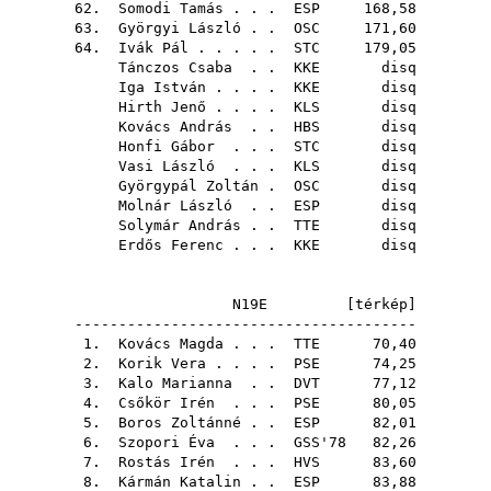
62.
Somodi Tamás
. . .
ESP
168,58
63.
Györgyi László
. .
OSC
171,60
64.
Ivák Pál
. . . . .
STC
179,05
Tánczos Csaba
. .
KKE
disq
Iga István
. . . .
KKE
disq
Hirth Jenő
. . . .
KLS
disq
Kovács András
. .
HBS
disq
Honfi Gábor
. . .
STC
disq
Vasi László
. . .
KLS
disq
Györgypál Zoltán
.
OSC
disq
Molnár László
. .
ESP
disq
Solymár András
. .
TTE
disq
Erdős Ferenc
. . .
KKE
disq
N19E [
térkép
]
---------------------------------------
1.
Kovács Magda
. . .
TTE
70,40
2.
Korik Vera
. . . .
PSE
74,25
3.
Kalo Marianna
. .
DVT
77,12
4.
Csőkör Irén
. . .
PSE
80,05
5.
Boros Zoltánné
. .
ESP
82,01
6.
Szopori Éva
. . .
GSS'78
82,26
7.
Rostás Irén
. . .
HVS
83,60
8.
Kármán Katalin
. .
ESP
83,88