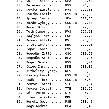
12.
Kürti István
. . .
SMA
122,60
13.
Kelemen János
. .
PVS
124,35
14.
Kovács László dr.
PVS
126,01
15.
Gyurkó László
. .
GSS'78
126,35
16.
Spiegl János
. . .
SMA
127,06
17.
Bozán György
. . .
GSS'78
127,13
18.
Komár Béla
. . . .
TTE
127,55
19.
Tóth János
. . . .
PVS
127,61
20.
Baglyas Imre
. . .
ESP
127,75
21.
Kovács Attila
. .
DVT
128,50
22.
Ertel Zoltán
. . .
HBS
130,06
23.
Pápai János
. . .
PVS
130,20
23.
Hegedűs Zoltán
. .
OSC
130,20
25.
Hegedüs András
. .
BEA
130,35
26.
Kóger Gyula
. . .
PVS
133,24
27.
Csige Imre
. . . .
KKE
133,85
28.
Vizkelety György
.
KLS
133,86
29.
Gyalog László
. .
GSS'78
135,45
30.
Csáki Tibor
. . .
GSS'78
135,52
31.
Zentai József
. .
STC
135,84
32.
Kovács József
. .
TTE
136,26
33.
Kéri Péter
. . . .
STC
136,32
34.
Franczia Vilmos
.
KKE
136,35
35.
Homoki Géza
. . .
PSE
138,40
35.
Nagy András
. . .
BEA
138,40