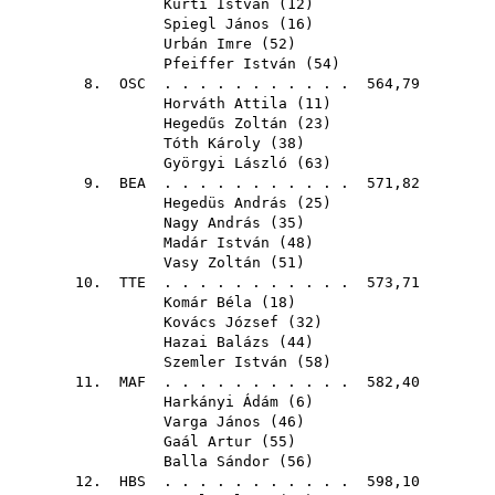
Kürti István
(
12
)
Spiegl János
(
16
)
Urbán Imre
(
52
)
Pfeiffer István
(
54
)
8.
OSC
. . . . . . . . . . . 564,79
Horváth Attila
(
11
)
Hegedűs Zoltán
(
23
)
Tóth Károly
(
38
)
Györgyi László
(
63
)
9.
BEA
. . . . . . . . . . . 571,82
Hegedüs András
(
25
)
Nagy András
(
35
)
Madár István
(
48
)
Vasy Zoltán
(
51
)
10.
TTE
. . . . . . . . . . . 573,71
Komár Béla
(
18
)
Kovács József
(
32
)
Hazai Balázs
(
44
)
Szemler István
(
58
)
11.
MAF
. . . . . . . . . . . 582,40
Harkányi Ádám
(
6
)
Varga János
(
46
)
Gaál Artur
(
55
)
Balla Sándor
(
56
)
12.
HBS
. . . . . . . . . . . 598,10