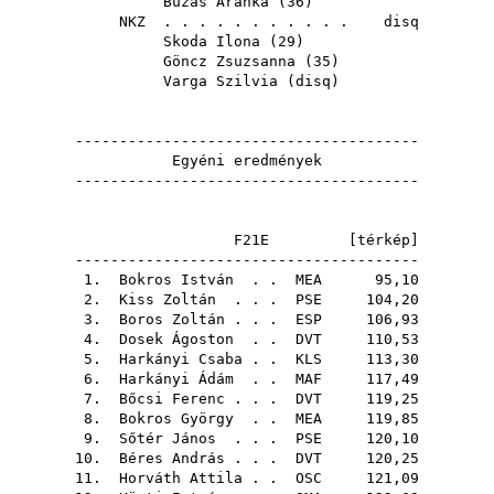
Buzás Aranka
(
36
)
NKZ
. . . . . . . . . . . disq
Skoda Ilona
(
29
)
Göncz Zsuzsanna
(
35
)
Varga Szilvia
(
disq
)
---------------------------------------
Egyéni eredmények
---------------------------------------
F21E [
térkép
]
---------------------------------------
1.
Bokros István
. .
MEA
95,10
2.
Kiss Zoltán
. . .
PSE
104,20
3.
Boros Zoltán
. . .
ESP
106,93
4.
Dosek Ágoston
. .
DVT
110,53
5.
Harkányi Csaba
. .
KLS
113,30
6.
Harkányi Ádám
. .
MAF
117,49
7.
Bőcsi Ferenc
. . .
DVT
119,25
8.
Bokros György
. .
MEA
119,85
9.
Sőtér János
. . .
PSE
120,10
10.
Béres András
. . .
DVT
120,25
11.
Horváth Attila
. .
OSC
121,09