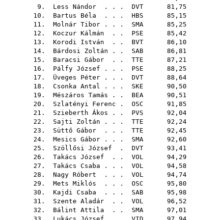
9.
Less Nándor
. . .
DVT
81,75
10.
Bartus Béla
. . .
HBS
85,15
11.
Molnár Tibor
. . .
SMA
85,25
12.
Koczur Kálmán
. .
PSE
85,42
13.
Korodi István
. .
BVT
86,10
14.
Bárdosi Zoltán
. .
SAB
86,81
15.
Baracsi Gábor
. .
TTE
87,21
16.
Pálfy József
. . .
PSE
88,25
17.
Üveges Péter
. . .
DVT
88,64
18.
Csonka Antal
. . .
SKE
90,50
19.
Mészáros Tamás
. .
BEA
90,51
20.
Szlatényi Ferenc
.
OSC
91,85
21.
Szieberth Ákos
. .
PVS
92,04
22.
Sajti Zoltán
. . .
TTE
92,24
23.
Süttő Gábor
. . .
TTE
92,45
24.
Mesics Gábor
. . .
SMA
92,60
25.
Szöllősi József
.
DVT
93,41
26.
Takács József
. .
VOL
94,29
27.
Takács Csaba
. . .
VOL
94,58
28.
Nagy Róbert
. . .
VOL
94,74
29.
Mets Miklós
. . .
OSC
95,80
30.
Kajdi Csaba
. . .
SAB
95,98
31.
Szente Aladár
. .
VOL
96,52
32.
Bálint Attila
. .
SMA
97,01
33.
Lukács József
. .
VID
97,94