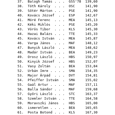
37.
Balogh Tamás
. . .
GSS'78
139,60
38.
Tóth Károly
. . .
OSC
141,90
39.
Sőtér Márton
. . .
PSE
141,90
40.
Kovács József
. .
ESP
142,67
41.
Móré Ferenc
. . .
MEA
145,13
42.
Kéki Miklós
. . .
PSE
145,20
43.
Vörös Tibor
. . .
KLS
145,30
44.
Hazai Balázs
. . .
TTE
145,33
45.
Kovács István
. .
MEA
145,87
46.
Varga János
. . .
MAF
148,12
47.
Bunyik László
. .
MEA
148,62
48.
Madár István
. . .
BEA
149,23
49.
Orosz László
. . .
HBS
150,97
50.
Kinyik József
. .
HBS
152,07
51.
Vasy Zoltán
. . .
BEA
153,84
52.
Urbán Imre
. . . .
SMA
154,35
53.
Major Árpád
. . .
DVT
154,81
54.
Pfeiffer István
.
SMA
155,02
55.
Gaál Artur
. . . .
MAF
157,11
56.
Balla Sándor
. . .
MAF
159,68
57.
Győri László
. . .
STC
163,37
58.
Szemler István
. .
TTE
164,58
59.
Moravszki János
.
HBS
165,00
60. ismeretlen . . . .
BEA
165,65
61.
Posta Botond
. . .
KLS
167,30