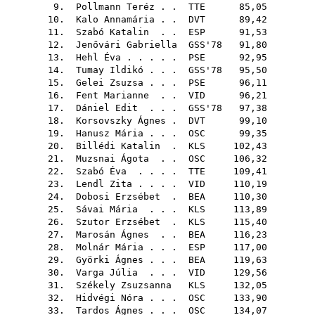
9.
Pollmann Teréz
. .
TTE
85,05
10.
Kalo Annamária
. .
DVT
89,42
11.
Szabó Katalin
. .
ESP
91,53
12.
Jenővári Gabriella
GSS'78
91,80
13.
Hehl Éva
. . . . .
PSE
92,95
14.
Tumay Ildikó
. . .
GSS'78
95,50
15.
Gelei Zsuzsa
. . .
PSE
96,11
16.
Fent Marianne
. .
VID
96,21
17.
Dániel Edit
. . .
GSS'78
97,38
18.
Korsovszky Ágnes
.
DVT
99,10
19.
Hanusz Mária
. . .
OSC
99,35
20.
Billédi Katalin
.
KLS
102,43
21.
Muzsnai Ágota
. .
OSC
106,32
22.
Szabó Éva
. . . .
TTE
109,41
23.
Lendl Zita
. . . .
VID
110,19
24.
Dobosi Erzsébet
.
BEA
110,30
25.
Sávai Mária
. . .
KLS
113,89
26.
Szutor Erzsébet
.
KLS
115,40
27.
Marosán Ágnes
. .
BEA
116,23
28.
Molnár Mária
. . .
ESP
117,00
29.
Györki Ágnes
. . .
BEA
119,63
30.
Varga Júlia
. . .
VID
129,56
31.
Székely Zsuzsanna
KLS
132,05
32.
Hidvégi Nóra
. . .
OSC
133,90
33.
Tardos Ágnes
. . .
OSC
134,07