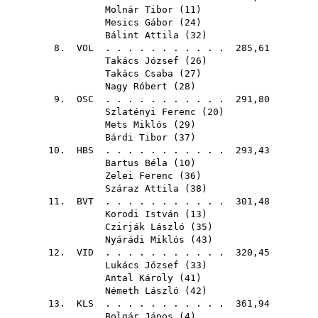
Molnár Tibor
(
11
)
Mesics Gábor
(
24
)
Bálint Attila
(
32
)
8.
VOL
. . . . . . . . . . . 285,61
Takács József
(
26
)
Takács Csaba
(
27
)
Nagy Róbert
(
28
)
9.
OSC
. . . . . . . . . . . 291,80
Szlatényi Ferenc
(
20
)
Mets Miklós
(
29
)
Bárdi Tibor
(
37
)
10.
HBS
. . . . . . . . . . . 293,43
Bartus Béla
(
10
)
Zelei Ferenc
(
36
)
Száraz Attila
(
38
)
11.
BVT
. . . . . . . . . . . 301,48
Korodi István
(
13
)
Czirják László
(
35
)
Nyárádi Miklós
(
43
)
12.
VID
. . . . . . . . . . . 320,45
Lukács József
(
33
)
Antal Károly
(
41
)
Németh László
(
42
)
13.
KLS
. . . . . . . . . . . 361,94
Bolgár János
(
4
)