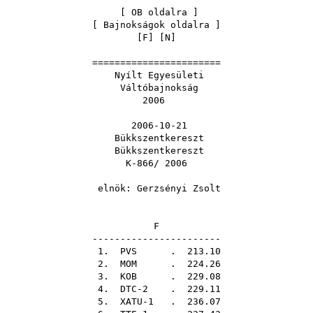
[
OB oldalra
]
[
Bajnokságok oldalra
]
[
F
] [
N
]
=======================
Nyílt Egyesületi
Váltóbajnokság
2006
2006-10-21
Bükkszentkereszt
Bükkszentkereszt
K-866/ 2006
elnök:
Gerzsényi Zsolt
F
-----------------------
1.
PVS
. 213.10
2.
MOM
. 224.26
3.
KOB
. 229.08
4. DTC-2 . 229.11
5. XATU-1 . 236.07