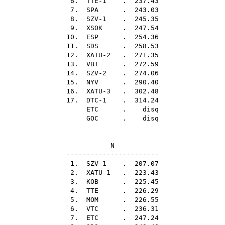
6. TTE-1 . 237.43
7.
SPA
. 243.03
8. SZV-1 . 245.35
9.
XSOK
. 247.54
10.
ESP
. 254.36
11.
SDS
. 258.53
12. XATU-2 . 271.35
13.
VBT
. 272.59
14. SZV-2 . 274.06
15.
NYV
. 290.40
16. XATU-3 . 302.48
17. DTC-1 . 314.24
ETC
. disq
GOC
. disq
N
-----------------------
1. SZV-1 . 207.07
2. XATU-1 . 223.43
3.
KOB
. 225.45
4.
TTE
. 226.29
5.
MOM
. 226.55
6.
VTC
. 236.31
7.
ETC
. 247.24