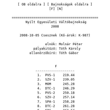
[
OB oldalra
] [
Bajnokságok oldalra
]
[
F
] [
N
]
============================================
Nyílt Egyesületi Váltóbajnokság
2008
2008-10-05 Csesznek (Kő-árok: K-987)
elnök:
Molnár Péter
pályakitűző:
Tóth Károly
ellenőrzőbíró:
Tóth Gábor
F
--------------------
1. PVS-1 219.44
2. SZV-1 239.05
3.
MOM
245.28
4. DTC-1 246.29
5. PVS-2 250.18
6. SZV-2 257.14
7. SPA-1 258.28
8. DTC-2 261.28