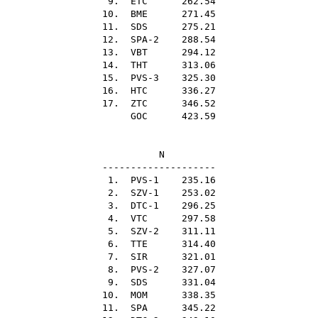
9.
ETC
262.54
10.
BME
271.45
11.
SDS
275.21
12. SPA-2 288.54
13.
VBT
294.12
14.
THT
313.06
15. PVS-3 325.30
16.
HTC
336.27
17.
ZTC
346.52
GOC
423.59
N
--------------------
1. PVS-1 235.16
2. SZV-1 253.02
3. DTC-1 296.25
4.
VTC
297.58
5. SZV-2 311.11
6.
TTE
314.40
7.
SIR
321.01
8. PVS-2 327.07
9.
SDS
331.04
10.
MOM
338.35
11.
SPA
345.22