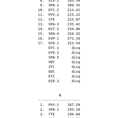
8. SZV-2 203.39
9. SPA-2 209.35
10. DTC-2 213.41
11. PVS-2 215.22
12.
STE
223.07
13. SPA-3 235.42
14. KST-2 254.06
15. SPA-4 254.32
16. ESP-1 272.16
17. GYO-1 323.54
DTC-1 disq
GYO-2 disq
SPA-5 disq
VBT
disq
ZTC
disq
GOC
disq
ETC
disq
ESP-2 disq
N
--------------------
1. PVS-1 167.59
2. SPA-1 193.10
3.
TTE
194.04