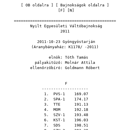
[
OB oldalra
] [
Bajnokságok oldalra
]
[
F
] [
N
]
============================================
Nyilt Egyesületi Váltóbajnokság
2011
2011-10-23 Gyöngyöstarján
(Aranybányaház: K1178/ -2011)
elnök:
Tóth Tamás
pályakitűző:
Molnár Attila
ellenőrzőbíró:
Goldmann Róbert
F
--------------------
1. PVS-1 169.07
2. SPA-1 174.17
3.
TTE
191.13
4.
MOM
192.18
5. SZV-1 193.48
6. KST-1 196.03
7.
SDS
198.51